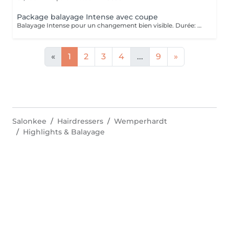
Package balayage Intense avec coupe
Balayage Intense pour un changement bien visible. Durée: 4 h - consultation précise - duo protection avant le balayage - balayage Intense - glossing - masque serviette chaude avec massage - coupe avec brushing y compris styling (boucles) - conseils pour l'entretien
«
1
2
3
4
...
9
»
Salonkee
Hairdressers
Wemperhardt
Highlights & Balayage