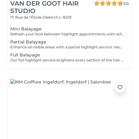
VAN DER GOOT HAIR
513
STUDIO
17, Rue de l'Étoile
Diekirch L-9229
Mini Balayage
Refresh your look between highlight appointments with soft face-framing and subtle balayage accents that brighten the face. Perfect for special occasions or when you want to add light without committing to a full highlight service. Gloss and toning are included for a luminous, beautifully blended finish.
Partial Balayage
Enhance all visible areas with a partial highlight service: neckline, face frame and the entire top section. Ideal for a half head or crown appointment. Tip-Outs, balayage, gloss and toning are included for a luminous and beautifully blended result.
Full Balayage
Our full highlight service brightens every section of the hair from the inside out, including precise work at the neckline and around the face. Ideal for a ¾ head to full head lightening service. Tip-Outs, balayage, gloss and toning are included for a luminous and beautifully blended result.