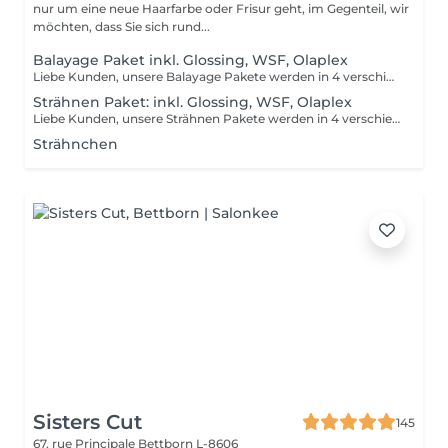
nur um eine neue Haarfarbe oder Frisur geht, im Gegenteil, wir
möchten, dass Sie sich rund...
Balayage Paket inkl. Glossing, WSF, Olaplex
Liebe Kunden, unsere Balayage Pakete werden in 4 verschiedene Pakete unterteilt. Diese Unterteilungen richten sich nach Haarlänge und Haardicke. Ihr könnt uns sonst bei Unklarheiten auch gerne im Salon anrufen. Paket 1 ca. Kinnlanges Haar Paket 2 ca. bis Schulter Paket 3 ca. über Schulter Paket 4 ca. halber Rücken Bitte beachten Sie, dass bei einer falsch ausgewählten Buchungsoption keine Garantie für die Erbringung der Dienstleistung besteht. Danke für Ihr Verständnis.
Strähnen Paket: inkl. Glossing, WSF, Olaplex
Liebe Kunden, unsere Strähnen Pakete werden in 4 verschiedene Pakete unterteilt. Diese Unterteilungen richten sich nach Haarlänge und Haardicke. Paket 1 ca. Kurze Haare Paket 2 ca. bis Kinn Paket 3 ca. über Schulter Paket 4 ca. halber Rücken Bitte beachten Sie, dass bei einer falsch ausgewählten Buchungsoption keine Garantie für die Erbringung der Dienstleistung besteht. Danke für Ihr Verständnis.
Strähnchen
Sisters Cut
145
67, rue Principale
Bettborn L-8606