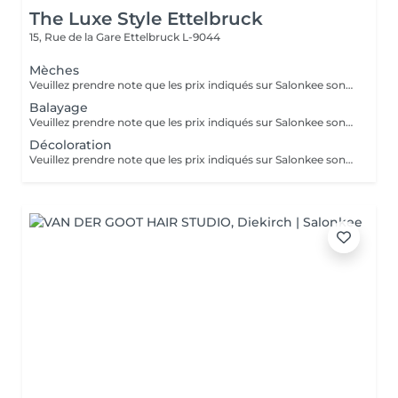
The Luxe Style Ettelbruck
15, Rue de la Gare
Ettelbruck L-9044
Mèches
Veuillez prendre note que les prix indiqués sur Salonkee sont communiqués à titre informatif et s'entendent de base. Ces derniers sont susceptibles de varier selon le diagnostic réalisé à votre arrivée au salon et l'expertise du professionnel à qui vous confiez votre beauté. Dans tous les cas, un devis précis vous sera proposé et toutes réalisations de prestations seront effectuées avec votre accord. Un grand merci d'avance pour votre compréhension. Au plaisir de vous recevoir très vite.
Balayage
Veuillez prendre note que les prix indiqués sur Salonkee sont communiqués à titre informatif et s'entendent de base. Ces derniers sont susceptibles de varier selon le diagnostic réalisé à votre arrivée au salon et l'expertise du professionnel à qui vous confiez votre beauté. Dans tous les cas, un devis précis vous sera proposé et toutes réalisations de prestations seront effectuées avec votre accord. Un grand merci d'avance pour votre compréhension. Au plaisir de vous recevoir très vite.
Décoloration
Veuillez prendre note que les prix indiqués sur Salonkee sont communiqués à titre informatif et s'entendent de base. Ces derniers sont susceptibles de varier selon le diagnostic réalisé à votre arrivée au salon et l'expertise du professionnel à qui vous confiez votre beauté. Dans tous les cas, un devis précis vous sera proposé et toutes réalisations de prestations seront effectuées avec votre accord. Un grand merci d'avance pour votre compréhension. Au plaisir de vous recevoir très vite.