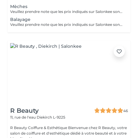
Mèches
Veuillez prendre note que les prix indiqués sur Salonkee sont communiqués à titre informatif et s'entendent de base. Ces derniers sont susceptibles de varier selon le diagnostic réalisé à votre arrivée au salon et l'expertise du professionnel à qui vous confiez votre beauté. Dans tous les cas, un devis précis vous sera proposé et toutes réalisations de prestations seront effectuées avec votre accord. Un grand merci d'avance pour votre compréhension. Au plaisir de vous recevoir très vite.
Balayage
Veuillez prendre note que les prix indiqués sur Salonkee sont communiqués à titre informatif et s'entendent de base. Ces derniers sont susceptibles de varier selon le diagnostic réalisé à votre arrivée au salon et l'expertise du professionnel à qui vous confiez votre beauté. Dans tous les cas, un devis précis vous sera proposé et toutes réalisations de prestations seront effectuées avec votre accord. Un grand merci d'avance pour votre compréhension. Au plaisir de vous recevoir très vite.
R Beauty
46
11, rue de l'eau
Diekirch L-9225
R Beauty Coiffure & Esthétique Bienvenue chez R Beauty, votre
salon de coiffure et d'esthétique dédié à votre beauté et à votre