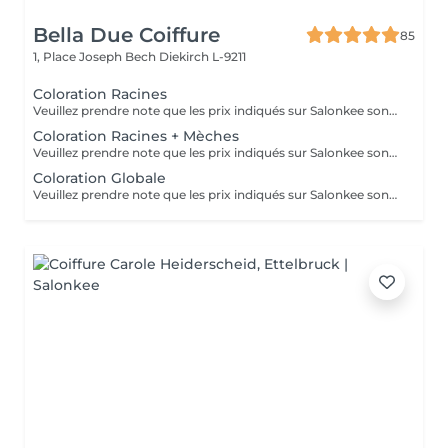
Bella Due Coiffure
85
1, Place Joseph Bech
Diekirch L-9211
Coloration Racines
Veuillez prendre note que les prix indiqués sur Salonkee sont communiqués à titre informatif et s'entendent de base. Ces derniers sont susceptibles de varier selon le diagnostic réalisé à votre arrivée au salon et l'expertise du professionnel à qui vous confiez votre beauté. Dans tous les cas, un devis précis vous sera proposé et toutes réalisations de prestations seront effectuées avec votre accord. Un grand merci d'avance pour votre compréhension. Au plaisir de vous recevoir très vite.
Coloration Racines + Mèches
Veuillez prendre note que les prix indiqués sur Salonkee sont communiqués à titre informatif et s'entendent de base. Ces derniers sont susceptibles de varier selon le diagnostic réalisé à votre arrivée au salon et l'expertise du professionnel à qui vous confiez votre beauté. Dans tous les cas, un devis précis vous sera proposé et toutes réalisations de prestations seront effectuées avec votre accord. Un grand merci d'avance pour votre compréhension. Au plaisir de vous recevoir très vite.
Coloration Globale
Veuillez prendre note que les prix indiqués sur Salonkee sont communiqués à titre informatif et s'entendent de base. Ces derniers sont susceptibles de varier selon le diagnostic réalisé à votre arrivée au salon et l'expertise du professionnel à qui vous confiez votre beauté. Dans tous les cas, un devis précis vous sera proposé et toutes réalisations de prestations seront effectuées avec votre accord. Un grand merci d'avance pour votre compréhension. Au plaisir de vous recevoir très vite.