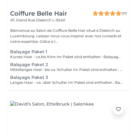
Coiffure Belle Hair
177
47, Grand Rue
Diekirch L-9240
Bienvenue au Salon de Coiffure Belle Hair situé à Diekirch au
Luxembourg. Laissez-nous vous inspirer avec nos conseils et
notre expertise. Grâce à l...
Balayage Paket 1
Kurzes Haar - ca.bis Kinn Im Paket sind enthalten : Balayage ,Gloss und Haarschnitt mit Styling (Bei sehr dicken oder sehr vielen Haaren ist es möglich das ein Aufpreis von bis zu 20€ entstehen kann)
Balayage Paket 2
Mittellanges Haar- bis ca. Schulter Im Paket sind enthalten : Balayage ,Gloss und Haarschnitt mit Styling (Bei sehr dicken oder sehr vielen Haaren ist es möglich das ein Aufpreis von bis zu 20€ entstehen kann)
Balayage Paket 3
Langes Haar - ca. über Schulter Im Paket sind enthalten : Balayage ,Gloss und Haarschnitt mit Styling (Bei sehr dicken oder sehr vielen Haaren ist es möglich das ein Aufpreis von bis zu 20€ entstehen kann)