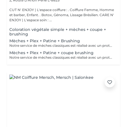
2, Route D'Arlon
Perlé L-8825
CUT N' ENJOY | L'espace coiffure : . Coiffure Femme, Homme
et barber, Enfant. . Botox, Génoma, Lissage Brésilien. CARE N'
ENJOY | L'espace soin : ...
Coloration végétale simple + mèches + coupe +
brushing
Mèches + Plex + Patine + Brushing
Notre service de mèches classiques est réalisé avec un protecteur Plex pour préserver la santé de vos cheveux. La prestation comprend l’application des mèches, une patine pour un résultat harmonieux et un brushing avec produits de finition. 💡 Les mèches classiques nécessitent un entretien régulier pour gérer la repousse et maintenir l’éclat de votre couleur.
Mèches + Plex + Patine + coupe brushing
Notre service de mèches classiques est réalisé avec un protecteur Plex pour préserver la santé de vos cheveux. La prestation comprend l’application des mèches, une patine pour un résultat harmonieux et une coupe brushing avec produits de finition. 💡 Les mèches classiques nécessitent un entretien régulier pour gérer la repousse et maintenir l’éclat de votre couleur.