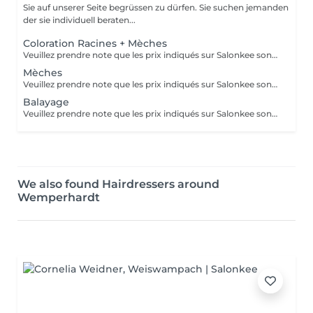
Sie auf unserer Seite begrüssen zu dürfen. Sie suchen jemanden
der sie individuell beraten...
Coloration Racines + Mèches
Veuillez prendre note que les prix indiqués sur Salonkee sont communiqués à titre informatif et s'entendent de base. Ces derniers sont susceptibles de varier selon le diagnostic réalisé à votre arrivée au salon et l'expertise du professionnel à qui vous confiez votre beauté. Dans tous les cas, un devis précis vous sera proposé et toutes réalisations de prestations seront effectuées avec votre accord. Un grand merci d'avance pour votre compréhension. Au plaisir de vous recevoir très vite.
Mèches
Veuillez prendre note que les prix indiqués sur Salonkee sont communiqués à titre informatif et s'entendent de base. Ces derniers sont susceptibles de varier selon le diagnostic réalisé à votre arrivée au salon et l'expertise du professionnel à qui vous confiez votre beauté. Dans tous les cas, un devis précis vous sera proposé et toutes réalisations de prestations seront effectuées avec votre accord. Un grand merci d'avance pour votre compréhension. Au plaisir de vous recevoir très vite.
Balayage
Veuillez prendre note que les prix indiqués sur Salonkee sont communiqués à titre informatif et s'entendent de base. Ces derniers sont susceptibles de varier selon le diagnostic réalisé à votre arrivée au salon et l'expertise du professionnel à qui vous confiez votre beauté. Dans tous les cas, un devis précis vous sera proposé et toutes réalisations de prestations seront effectuées avec votre accord. Un grand merci d'avance pour votre compréhension. Au plaisir de vous recevoir très vite.
We also found Hairdressers around
Wemperhardt