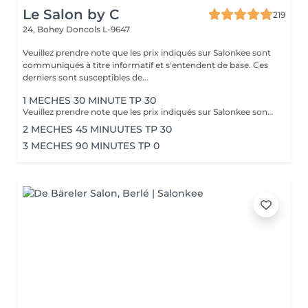
Le Salon by C
219
24, Bohey
Doncols L-9647
Veuillez prendre note que les prix indiqués sur Salonkee sont
communiqués à titre informatif et s'entendent de base. Ces
derniers sont susceptibles de...
1 MECHES 30 MINUTE TP 30
Veuillez prendre note que les prix indiqués sur Salonkee sont communiqués à titre informatif et s'entendent de base. Ces derniers sont susceptibles de varier selon le diagnostic réalisé à votre arrivée au salon et l'expertise du professionnel à qui vous confiez votre beauté. Dans tous les cas, un devis précis vous sera proposé et toutes réalisations de prestations seront effectuées avec votre accord. Un grand merci d'avance pour votre compréhension. Au plaisir de vous recevoir très vite.
2 MECHES 45 MINUUTES TP 30
3 MECHES 90 MINUTES TP 0