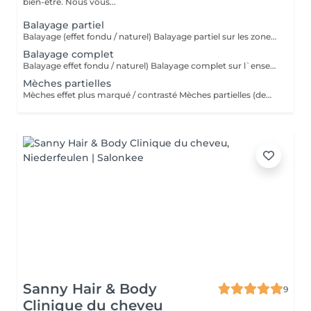
bien-être. Nous vous...
Balayage partiel
Balayage (effet fondu / naturel) Balayage partiel sur les zones visibles de la chevelure : contours du visage , dessus de la tête et nuque . Idéal pour raviver un balayage existant ou apporter de la lumière sans réaliser un balayage complet. Le glossing / la patine est inclus(e) dans cette prestation. Veuillez sélectionner une finition.
Balayage complet
Balayage effet fondu / naturel) Balayage complet sur l`ensemble de la chevelure pour un résultat lumineux , naturel et sur mesure . Idéal pour un changement ou un éclaircissement global . Le glossing / la patine est inclus(e) dans cette prestation. Veuillez sélectionner une finition.
Mèches partielles
Mèches effet plus marqué / contrasté Mèches partielles (demi-tête de mèches) Prestation d'éclaircissement ciblée sur certaines zones des cheveux afin d'apporter lumière, relief et éclat, tout en conservant un résultat harmonieux et naturel. Idéal pour illuminer le visage ou entretenir un éclaircissement. Le glossing / la patine est inclus(e) dans cette prestation. Veuillez sélectionner une finition.
Sanny Hair & Body
9
Clinique du cheveu