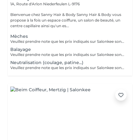
1A, Route d'Arlon
Niederfeulen L-9176
Bienvenue chez Sanny Hair & Body Sanny Hair & Body vous
propose à la fois un espace coiffure, un salon de beauté, un
centre capillaire ainsi qu'un es...
Mèches
Veuillez prendre note que les prix indiqués sur Salonkee sont communiqués à titre informatif et s'entendent de base. Ces derniers sont susceptibles de varier selon le diagnostic réalisé à votre arrivée au salon et l'expertise du professionnel à qui vous confiez votre beauté. Dans tous les cas, un devis précis vous sera proposé et toutes réalisations de prestations seront effectuées avec votre accord. Un grand merci d'avance pour votre compréhension. Au plaisir de vous recevoir très vite.
Balayage
Veuillez prendre note que les prix indiqués sur Salonkee sont communiqués à titre informatif et s'entendent de base. Ces derniers sont susceptibles de varier selon le diagnostic réalisé à votre arrivée au salon et l'expertise du professionnel à qui vous confiez votre beauté. Dans tous les cas, un devis précis vous sera proposé et toutes réalisations de prestations seront effectuées avec votre accord. Un grand merci d'avance pour votre compréhension. Au plaisir de vous recevoir très vite.
Neutralisation (coulage, patine...)
Veuillez prendre note que les prix indiqués sur Salonkee sont communiqués à titre informatif et s'entendent de base. Ces derniers sont susceptibles de varier selon le diagnostic réalisé à votre arrivée au salon et l'expertise du professionnel à qui vous confiez votre beauté. Dans tous les cas, un devis précis vous sera proposé et toutes réalisations de prestations seront effectuées avec votre accord. Un grand merci d'avance pour votre compréhension. Au plaisir de vous recevoir très vite.