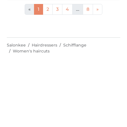
«
1
2
3
4
...
8
»
Salonkee
Hairdressers
Schifflange
Women's haircuts