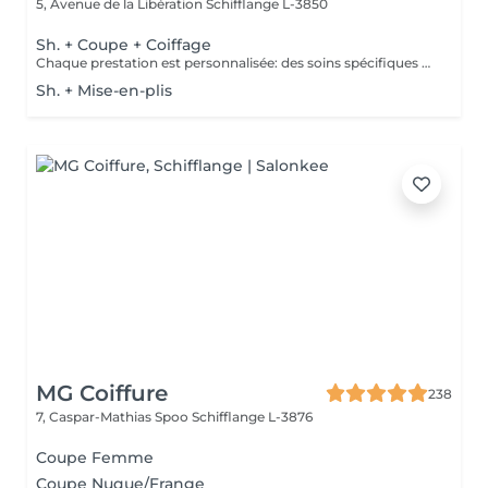
5, Avenue de la Libération
Schifflange L-3850
Sh. + Coupe + Coiffage
Chaque prestation est personnalisée: des soins spécifiques peuvent être proposés selon les besoins de votre cuir chevelu et de vos cheveux et seront facturés en supplément.
Sh. + Mise-en-plis
MG Coiffure
238
7, Caspar-Mathias Spoo
Schifflange L-3876
Coupe Femme
Coupe Nuque/Frange