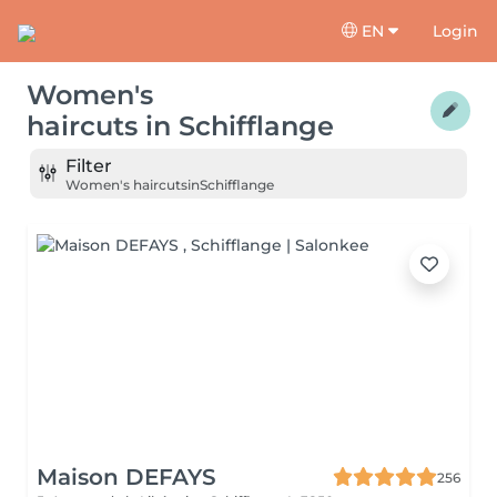
EN
Login
Women's
haircuts
in
Schifflange
Filter
Women's haircuts
in
Schifflange
Maison DEFAYS
256