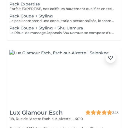
Pack Expertise
Forfait EXPERTISE, nos coiffeurs hautement qualifiés en technique anglo-saxonne, en formation continu et diplômés d’une académie anglaise à Paris. Vous offre une séance d’une heure avec votre coach en suivi beauté. Ce pack inclus : 1 h de prestation Un diagnostique personnalisé Shampoing spécifique Haircare Conditioner spécifique Produit de coiffage Coupe Styling Produit de finition
Pack Coupe + Styling
Le pack comprend une consultation personnalisée, le shampooing et le conditionneur spécifiques REDKEN/ SHU UEMURA, la coupe IGORANCE (finitions sur cheveux secs) , le séchage et les produits de styling REDKEN/ SHU UEMURA * Tarifs à titre indicatifs à confirmer après la consultation personnalisée établit auprès de votre coiffeur/stylist/spécialiste * La direction se réserve le droit d’apporter des modifications pour le bon fonctionnement du salon
Pack Coupe + Styling + Shu Uemura
Le Rituel de massage Japonais Shu uemura se compose d'un shampooing et d'un soin d'une durée de 30 minutes pour une relaxation une une réparation intense du cheveu et ensuite le pack coupe styling
Lux Glamour Esch
343
118, Rue de l'Azette
Esch-sur-Alzette L-4010