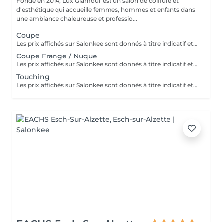
Fondé en 2014, Lux Glamour est un salon de coiffure et
d'esthétique qui accueille femmes, hommes et enfants dans
une ambiance chaleureuse et professio...
Coupe
Les prix affichés sur Salonkee sont donnés à titre indicatif et correspondent aux tarifs de base. La coupe est une prestation indépendante et n'inclut ni le lavage ni le brushing. Un diagnostic personnalisé sera réalisé lors de votre arrivée afin de vous conseiller au mieux en fonction de vos envies, de votre type de cheveux et du résultat souhaité. Dans tous les cas, un devis détaillé vous sera communiqué avant toute prestation complémentaire, réalisée uniquement avec votre accord.
Coupe Frange / Nuque
Les prix affichés sur Salonkee sont donnés à titre indicatif et représentent les tarifs de base. Ceux-ci peuvent varier en fonction du diagnostic effectué lors de votre arrivée au salon et de l'expertise du professionnel à qui vous confiez vos soins de beauté. Dans tout les cas, un devis détaillé vous sera proposé et toute prestation sera réalisée avec votre accord.
Touching
Les prix affichés sur Salonkee sont donnés à titre indicatif et représentent les tarifs de base. Ceux-ci peuvent varier en fonction du diagnostic effectué lors de votre arrivée au salon et de l'expertise du professionnel à qui vous confiez vos soins de beauté. Dans tout les cas, un devis détaillé vous sera proposé et toute prestation sera réalisée avec votre accord.