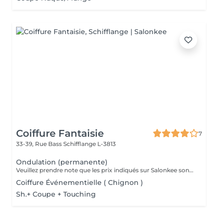
Coiffure Fantaisie
7
33-39, Rue Bass
Schifflange L-3813
Ondulation (permanente)
Veuillez prendre note que les prix indiqués sur Salonkee sont communiqués à titre informatif et s'entendent de base. Ces derniers sont susceptibles de varier selon le diagnostic réalisé à votre arrivée au salon et l'expertise du professionnel à qui vous confiez votre beauté. Dans tous les cas, un devis précis vous sera proposé et toutes réalisations de prestations seront effectuées avec votre accord. Un grand merci d'avance pour votre compréhension. Au plaisir de vous recevoir très vite.
Coiffure Événementielle ( Chignon )
Sh.+ Coupe + Touching