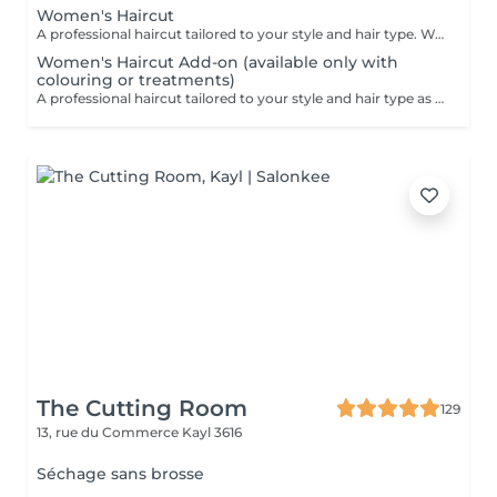
Women's Haircut
A professional haircut tailored to your style and hair type. We begin with a short consultation to discuss your expectations, followed by a gentle wash while you relax lying comfortably in our Maletti chair, a precise cut, and a smooth blow-dry. We use Dyson Pro tools that protect your hair from excessive heat and deliver a sleek, polished finish. LaBiosthétique care and styling products provide holistic care for hair and scalp, combining scientific research with carefully selected natural ingredients. All brushes are sanitised with Sibel equipment, which effectively removes hair, product buildup, and impurities while reducing bacteria on the brush surface to maintain high hygiene standards for every client. For a more defined final look, styling can be added as an add-on. Simple, Moderate, Complex This grading reflects your hair's individual characteristics, such as texture, density, and length and is assessed by your hairdresser at the start of your visit. Not sure which to choose? We recommend booking Complex. The price will be adjusted after your consultation. Note: This is not related to the difficulty of haircuts or timing.
Women's Haircut Add-on (available only with
colouring or treatments)
A professional haircut tailored to your style and hair type as an add-on to colouring or treatments. We begin with a short consultation to discuss your expectations, followed by a gentle wash while you relax lying comfortably in our Maletti chair, a precise cut, and a smooth blow-dry. We use Dyson Pro tools that protect your hair from excessive heat and deliver a sleek, polished finish. LaBiosthétique care and styling products provide holistic care for hair and scalp, combining scientific research with carefully selected natural ingredients. All brushes are sanitised with Sibel equipment, which effectively removes hair, product buildup, and impurities while reducing bacteria on the brush surface to maintain high hygiene standards for every client. For a more defined final look, styling can be added as an add-on. Simple, Moderate, Complex This grading reflects your hair's individual characteristics, such as texture, density, and length and is assessed by your hairdresser at the start of your visit. Not sure which to choose? We recommend booking Complex. The price will be adjusted after your consultation. Note: This is not related to the difficulty of haircuts or timing.
The Cutting Room
129
13, rue du Commerce
Kayl 3616
Séchage sans brosse