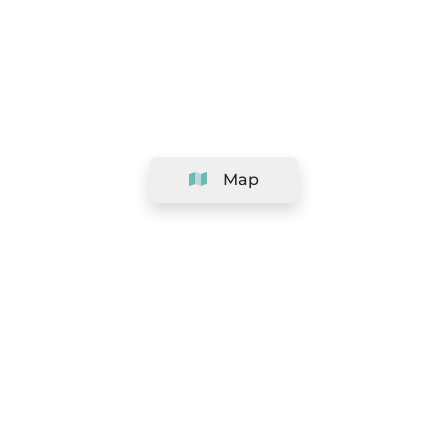
Map
Company
Support
Team
&
Careers
Information for salons