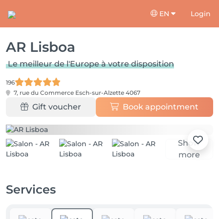
EN
Login
AR Lisboa
Le meilleur de l'Europe à votre disposition
196
7, rue du Commerce
Esch-sur-Alzette 4067
Gift voucher
Book appointment
Show
more
Services