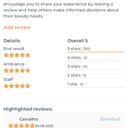
encourage you to share your experience by leaving a
review and help others make informed decisions about
their beauty needs.
Add review
Details
Overall
5
End result
5
stars
(192)
4
stars
(2)
Ambiance
3
stars
(0)
2
stars
(1)
Staff
1
star
(1)
Highlighted reviews:
Carvalho
Verified
29.08.2025