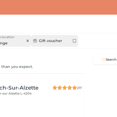
 location
Gift voucher
ange
Search
 than you expect.
ch-Sur-Alzette
217
h-sur-Alzette L-4204