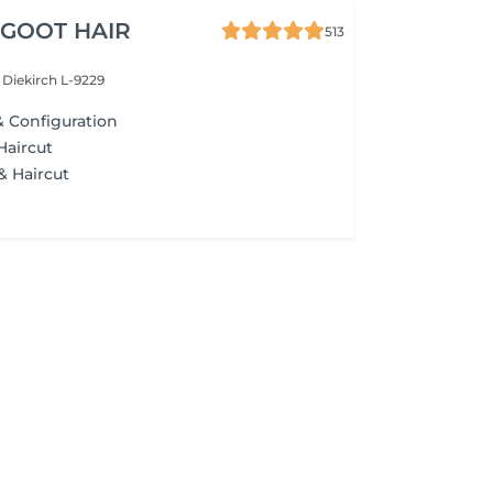
 GOOT HAIR
513
e
Diekirch L-9229
& Configuration
 Haircut
& Haircut