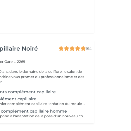
illaire Noiré
154
ger
Gare L-2269
 ans dans le domaine de la coiffure, le salon de
andrine vous promet du professionnalisme et des
'...
ts complément capillaire
lément capillaire
Pose de son premier complément capillaire : création du moule de la tête, adaptation sur-mesure du complément et pose du complément. Si nécessaire il faut également réserver le service "coupe nouveau complément" pour effectuer la coupe des cheveux.
 complément capillaire homme
Ce service correspond à l'adaptation de la pose d'un nouveau complément capillaire (pour un client étant déjà porteur et disposant d'un module de sa tête), sans le prix de la prothèse. Il est également nécessaire de reserver la coupe de celui-ci -> "coupe nouveau complément"