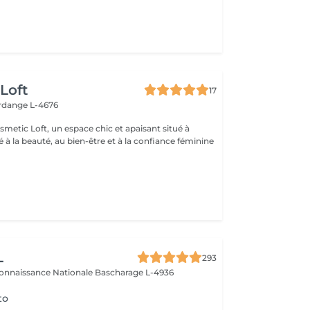
Loft
17
erdange L-4676
metic Loft, un espace chic et apaisant situé à
 à la beauté, au bien-être et à la confiance féminine
L
293
connaissance Nationale
Bascharage L-4936
to