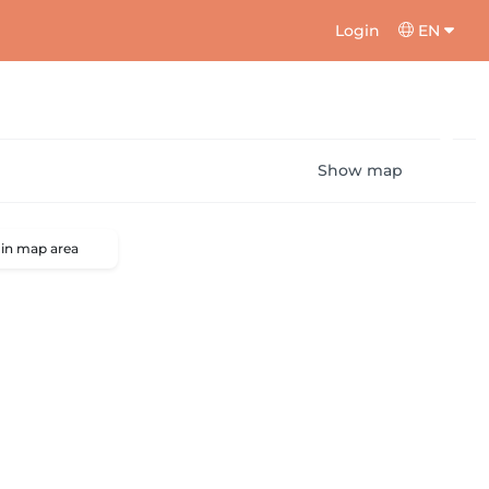
Login
EN
Show map
 in map area