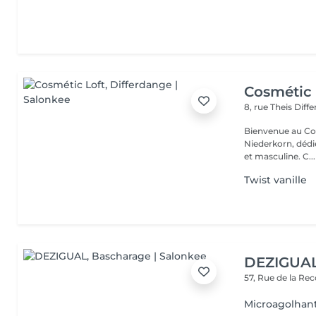
Cosmétic 
8, rue Theis
Diff
Bienvenue au Cos
Niederkorn, dédié
et masculine. C...
Twist vanille
DEZIGUA
57, Rue de la Re
Microagolhan