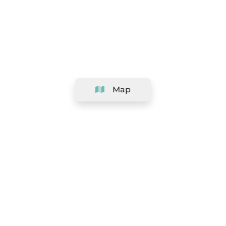
Map
Company
Support
Team
&
Careers
Information for salons