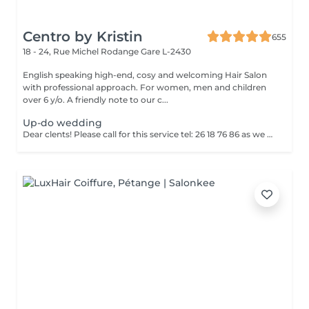
Centro by Kristin
655
18 - 24, Rue Michel Rodange
Gare L-2430
English speaking high-end, cosy and welcoming Hair Salon
with professional approach. For women, men and children
over 6 y/o. A friendly note to our c...
Up-do wedding
Dear clents! Please call for this service tel: 26 18 76 86 as we need to book a trial styling before the big day. Wash-blowout- pins-curls/straightincluded A test run is a must, at least a week before! (Included)