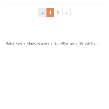
«
1
2
»
Salonkee
Hairdressers
Schifflange
Bridal Hair