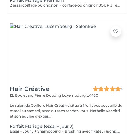
Forfait Mariage Premium
2 essai coiffage ou chignon + coiffage ou chignon JOUR J 1 essai maquillage + maquillage JOUR J Une prestation de manucure en gel au choix Une prestation de beauté des pieds en gel au choix ° Un massage relaxant ° Un cadeaux offert
Hair Créative
61
12, Boulevard Pierre Dupong
Luxembourg L-1430
Le salon de Coiffure Hair Créative situé à Merl vous accueille du
mardi au samedi, avec ou sans rendez-vous. Nathalie Venditti
et son équipe d'exper...
Forfait Mariage (essai + jour J)
Essai + Jour J + Shampooing + Brushing avec fixateur & chignon