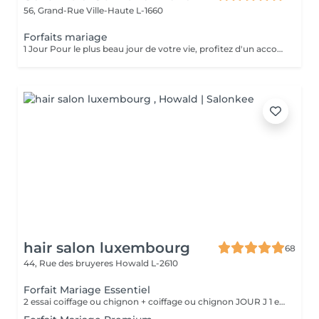
56, Grand-Rue
Ville-Haute L-1660
Forfaits mariage
1 Jour Pour le plus beau jour de votre vie, profitez d'un accompagnement sur-mesure. Notre forfait mariage comprend un essai coiffure afin de définir le style parfait, en harmonie avec votre robe et votre personnalité. Le jour J, nous réalisons une coiffure élégante et durable chignon raffiné, coiffure bohème, attaches romantiques ou brushing sophistiqué pour vous sublimer jusqu'au bout de la nuit. Sérénité, expertise et mise en beauté d'exception pour un moment inoubliable.
hair salon luxembourg
68
44, Rue des bruyeres
Howald L-2610
Forfait Mariage Essentiel
2 essai coiffage ou chignon + coiffage ou chignon JOUR J 1 essai maquillage + maquillage JOUR J Une prestation de manucure en gel ° cadeaux offert