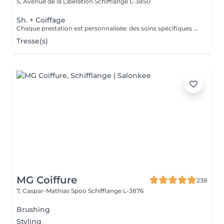
5, Avenue de la Libération
Schifflange L-3850
Sh. + Coiffage
Chaque prestation est personnalisée: des soins spécifiques peuvent être proposés selon les besoins de votre cuir chevelu et de vos cheveux et seront facturés en supplément.
Tresse(s)
MG Coiffure
238
7, Caspar-Mathias Spoo
Schifflange L-3876
Brushing
Styling