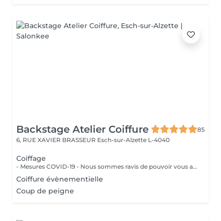
Backstage Atelier Coiffure
85
6, RUE XAVIER BRASSEUR
Esch-sur-Alzette L-4040
Coiffage
- Mesures COVID-19 - Nous sommes ravis de pouvoir vous accueillir à partir du 11 mai 2020 . Dans la mesure du possible : - Réserver un jour et un créneau en semaine si vous n'avez pas de contrainte pro./perso. - Venir seul aux rendez-vous - Se présenter au salon à l'heure prévue - Porter un masque et des gants - Respecter la distanciation - Prévoyez une boisson et de la lecture si besoin - Privilégier les modes de paiements sans contact Un grand merci d'avance pour votre compréhension. Au plaisir de vous revoir très vite.
Coiffure évènementielle
Coup de peigne