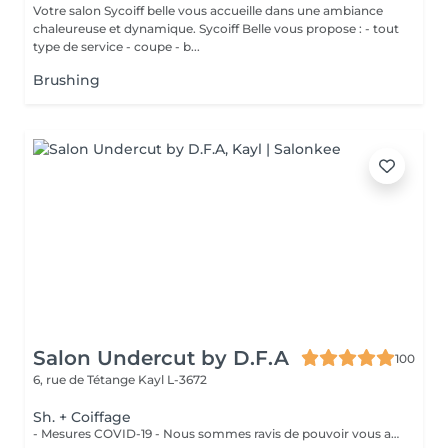
Votre salon Sycoiff belle vous accueille dans une ambiance
chaleureuse et dynamique. Sycoiff Belle vous propose : - tout
type de service - coupe - b...
Brushing
Salon Undercut by D.F.A
100
6, rue de Tétange
Kayl L-3672
Sh. + Coiffage
- Mesures COVID-19 - Nous sommes ravis de pouvoir vous accueillir à partir du 11 mai 2020 . Dans la mesure du possible : - Réserver un jour et un créneau en semaine si vous n'avez pas de contrainte pro./perso. - Venir seul aux rendez-vous - Se présenter au salon à l'heure prévue - Porter un masque et des gants - Respecter la distanciation - Prévoyez une boisson et de la lecture si besoin - Privilégier les modes de paiements sans contact Un grand merci d'avance pour votre compréhension. Au plaisir de vous revoir très vite.