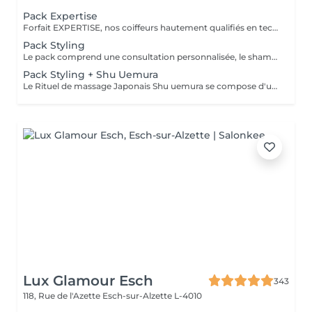
Pack Expertise
Forfait EXPERTISE, nos coiffeurs hautement qualifiés en technique anglo-saxonne, en formation continu et diplômés d’une académie anglaise à Paris. Vous offre une séance d’une heure avec votre coach en suivi beauté. Ce pack inclus : 1 h de prestation Un diagnostique personnalisé Shampoing spécifique Haircare Conditioner spécifique Produit de coiffage Coupe Styling Produit de finition
Pack Styling
Le pack comprend une consultation personnalisée, le shampooing et le conditionneur spécifiques REDKEN/ SHU UEMURA , le séchage et les produits de styling REDKEN/ SHU UEMURA * Tarifs à titre indicatifs à confirmer après la consultation personnalisée établit auprès de votre coiffeur/stylist/spécialiste * La direction se réserve le droit d’apporter des modifications pour le bon fonctionnement du salon
Pack Styling + Shu Uemura
Le Rituel de massage Japonais Shu uemura se compose d'un shampooing et d'un soin d'une durée de 30 minutes pour une relaxation une une réparation intense du cheveu et ensuite le pack styling
Lux Glamour Esch
343
118, Rue de l'Azette
Esch-sur-Alzette L-4010