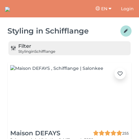
EN
Login
Styling
in
Schifflange
Filter
Styling
in
Schifflange
Maison DEFAYS
255