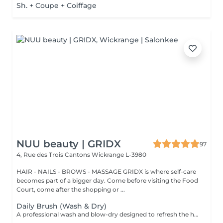
Sh. + Coupe + Coiffage
NUU beauty | GRIDX
97
4, Rue des Trois Cantons
Wickrange L-3980
HAIR - NAILS - BROWS - MASSAGE GRIDX is where self-care
becomes part of a bigger day. Come before visiting the Food
Court, come after the shopping or ...
Daily Brush (Wash & Dry)
A professional wash and blow-dry designed to refresh the hair and leave it clean, smooth, and naturally polished. The service includes hair washing and drying with a hair dryer, creating a soft, effortless finish without structured styling. What we use: Dyson Pro tools that protect hair from excessive heat for a sleek finish. La Biosthétique products offer holistic care with natural ingredients for nourished hair and scalp. Brushes are sanitised via Sibel equipment to remove buildup and reduce bacteria for top hygiene. Simple, Moderate, Complex This grading reflects your hair's individual characteristics, such as texture, density, and length and is assessed by your hairdresser at the start of your visit. Not sure which to choose? We recommend booking Complex. The price will be adjusted after your consultation. Note: This is not related to the difficulty of haircuts or timing.