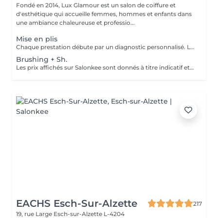
Fondé en 2014, Lux Glamour est un salon de coiffure et
d'esthétique qui accueille femmes, hommes et enfants dans
une ambiance chaleureuse et professio...
Mise en plis
Chaque prestation débute par un diagnostic personnalisé. Le tarif final est confirmé en salon selon les besoins de vos cheveux et la technique réalisée.
Brushing + Sh.
Les prix affichés sur Salonkee sont donnés à titre indicatif et correspondent aux tarifs de base. Le lavage des cheveux au bac est inclus dans le prix du brushing. Toutefois, les soins spécifiques (traitements et rituels) sont proposés en supplément, selon le diagnostic réalisé lors de votre arrivée au salon. Un devis détaillé vous sera systématiquement communiqué avant toute prestation, réalisée uniquement avec votre accord.
EACHS Esch-Sur-Alzette
217
19, rue Large
Esch-sur-Alzette L-4204