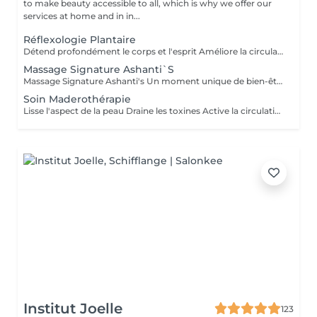
to make beauty accessible to all, which is why we offer our
services at home and in in...
Réflexologie Plantaire
Détend profondément le corps et l'esprit Améliore la circulation sanguine et lymphatique Aide à éliminer les tensions et les blocages énergétiques Renforce le système immunitaire Idéal pour : se ressourcer, apaiser le mental et réharmoniser le corps naturellement
Massage Signature Ashanti`S
Massage Signature Ashanti's Un moment unique de bien-être, entièrement personnalisé selon vos besoins. Notre praticienne se tient au plus proche du client, à l'écoute de chaque tension et chaque zone sensible. Ce massage est conçu pour identifier et libérer les points de tension sur le corps, favoriser la relaxation profonde et rétablir l'harmonie physique et mentale. Caractéristiques : Approche sur-mesure selon votre état et vos besoins Techniques combinées pour soulager les tensions musculaires Accent sur les points de stress et zones sensibles Relaxation totale et sensation de légèreté après la séance Résultat : un corps détendu, revitalisé et une sensation de sérénité durable
Soin Maderothérapie
Lisse l'aspect de la peau Draine les toxines Active la circulation lymphatique Tonifie et redessine les contours du corps
Institut Joelle
123