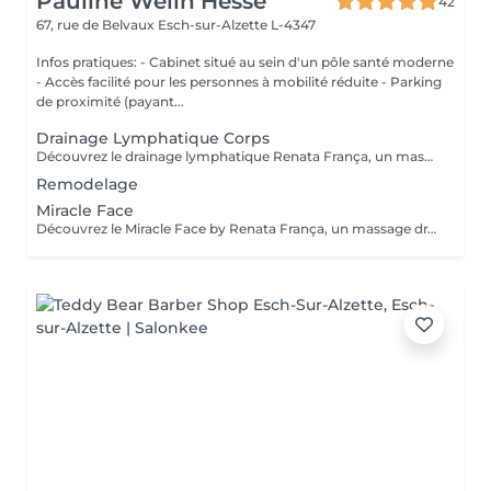
Pauline Welln’Hesse
42
67, rue de Belvaux
Esch-sur-Alzette L-4347
Infos pratiques: - Cabinet situé au sein d'un pôle santé moderne
- Accès facilité pour les personnes à mobilité réduite - Parking
de proximité (payant...
Drainage Lymphatique Corps
Découvrez le drainage lymphatique Renata França, un massage unique aux résultats visibles dès la première séance. Grâce à une technique spécifique et des manuvres rythmées; il favorise l'élimination des toxines, diminue la rétention d'eau, sculpte la silhouette et procure une profonde sensation de bien-être. Prenez soin de votre corps et ressentez un véritable renouveau! Contre-indications: phlébites, troubles cardiaques, maladies graves, infections en cours, grossesse sans avis médical. Fréquence recommandée: La fréquence des soins va dépendre de votre métabolisme, ainsi que de vos attentes. Un bilan sera fait lors de notre 1er rendez-vous afin de répondre au mieux à vos besoins.
Remodelage
Miracle Face
Découvrez le Miracle Face by Renata França, un massage drainant du visage à l'effet liftant naturel. Grâce à des techniques exclusives, il dégonfle, redessine et illumine votre visage dès la première séance. Fréquence recommandée: En cure: 1 à 2 séances par semaine pendant 4 semaines pour un effet liftant et drainant maximal En entretien: 1 séance toutes les 3 à 4 semaines pour conserver l'éclat et la tonicité Ponctuellement: avant un évènement, pour un effet bonne mine immédiat