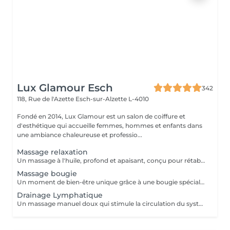
Lux Glamour Esch
342
118, Rue de l'Azette
Esch-sur-Alzette L-4010
Fondé en 2014, Lux Glamour est un salon de coiffure et
d'esthétique qui accueille femmes, hommes et enfants dans
une ambiance chaleureuse et professio...
Massage relaxation
Un massage à l'huile, profond et apaisant, conçu pour rétablir l'équilibre entre le corps et l'esprit. Il aide à réduire l'anxiété, soulager les tensions et les douleurs musculaires, tout en procurant une profonde sensation de bien-être. Un véritable moment de lâcher-prise pour retrouver calme, sérénité et énergie intérieure.
Massage bougie
Un moment de bien-être unique grâce à une bougie spécialement conçue pour la massage, dont la cire fond en une huile tiède et soyeuse. Ce massage procure une chaleur douce et enveloppante qui apaise les tensions, calme l'anxiété et aide à lutter contre la fatigue. Parfait pour les personnes stressées ou en quête de relaxation profonde.
Drainage Lymphatique
Un massage manuel doux qui stimule la circulation du système lymphatique, favorisant l'élimination des toxines et la réduction des gonflements (lympdèmes) causés par l'accumulation de la lymphe. Idéal pour améliorer la circulation, détoxiquer l'organisme et soulager la sensation de jambes lourdes.