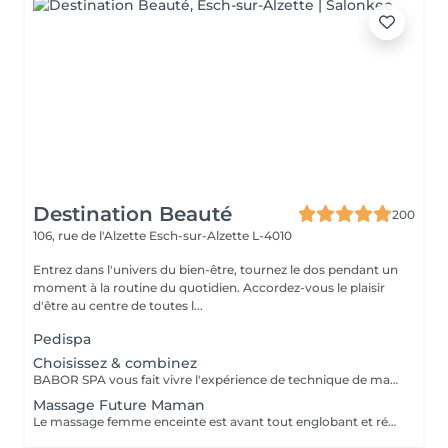
Destination Beauté
200
106, rue de l'Alzette
Esch-sur-Alzette L-4010
Entrez dans l'univers du bien-être, tournez le dos pendant un
moment à la routine du quotidien. Accordez-vous le plaisir
d'être au centre de toutes l...
Pedispa
Choisissez & combinez
BABOR SPA vous fait vivre l'expérience de technique de massage grâce à des arômes délicats, des textures caressantes et des soins efficaces. Que voulez-vous ressentir ? Décidez vous même! SHAPING FOR BODY - Modèle mes sens. Définit une silhouette séduisante et affinée. ENERGIZING LIME MANDARIN - Eveille mes sens. Met tous les sens en éveil et apporte vivacité à la peau. RELAXING LAVENDER MINT - Relaxe mes sens. Caresse la peau et apporte une peau intérieure totale. BALANCING CASHMERE WOOD - Renforce mes sens. Apporte force intérieure et une peau plus résistante.
Massage Future Maman
Le massage femme enceinte est avant tout englobant et réconfortant. Ce massage utilise des techniques spécifiques permettant de soulager les tensions musculaires particulières pendant la grossesse.