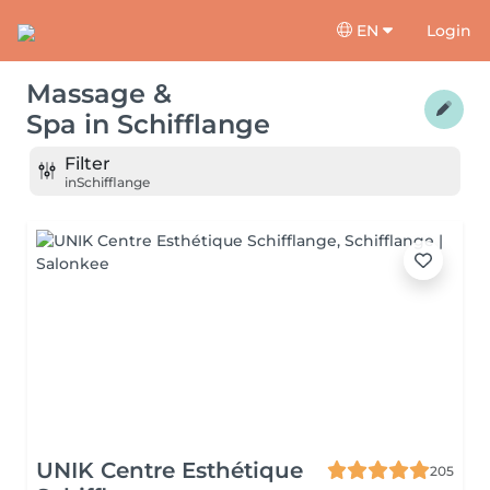
EN
Login
Massage &
Spa
in
Schifflange
Filter
in
Schifflange
UNIK Centre Esthétique
205