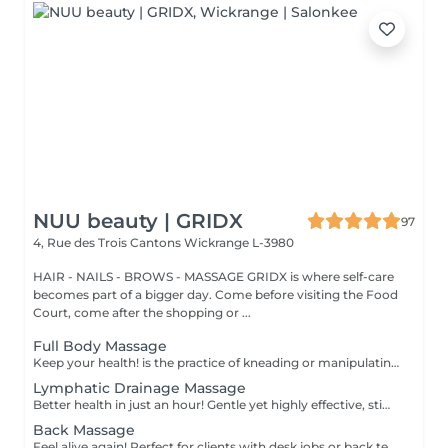
NUU beauty | GRIDX
97
4, Rue des Trois Cantons
Wickrange L-3980
HAIR - NAILS - BROWS - MASSAGE GRIDX is where self-care
becomes part of a bigger day. Come before visiting the Food
Court, come after the shopping or ...
Full Body Massage
Keep your health! is the practice of kneading or manipulating a person's muscles and other soft-tissue in order to reduce stress, reduce muscle pain, increase relaxation and improve the work of the immune system. Age restrictions: there are no age restrictions for this procedure. Post procedure recommendations: do not do sport and any sharp movements 2-3 hours after the procedure. Frequency: 1-2 times per week, 10 times in total. Repeat once in 3-6 months.
Lymphatic Drainage Massage
Better health in just an hour! Gentle yet highly effective, stimulates the body's lymphatic system to flush out toxins, reduce swelling, and enhance immunity. This technique uses light, rhythmic strokes to encourage natural drainage, making it perfect for reducing bloating, post-surgery care, and improving skin tone. A go-to for detox and wellness. Age restrictions: there are no age restrictions for this procedure. Post procedure recommendations: do not do sport and any sharp movements 2-3 hours after the procedure. Frequency: 1-2 times per week, 10 times in total. Repeat once in 3-6 months.
Back Massage
Feel alive again! Perfect for clients with desk jobs or back tension, focuses on relieving stress, tightness, and knots in the back and shoulders. Whether you suffer from chronic back pain or occasional tension, this treatment provides targeted relief and improved posture. Cupping therapy is an ancient healing technique that uses special cups to create gentle suction on the skin. This suction promotes blood flow, relieves muscle tension, reduces inflammation, and supports deep relaxation. The treatment can help release toxins, improve circulation, and ease chronic pain or stiffness. Age restrictions: there are no age restrictions for this procedure. Post procedure recommendations: do not do sport and any sharp movements for 2-3 hours after the procedure. Frequency: 1-2 times per week, 10 times in total. Repeat once in 3-6 months.