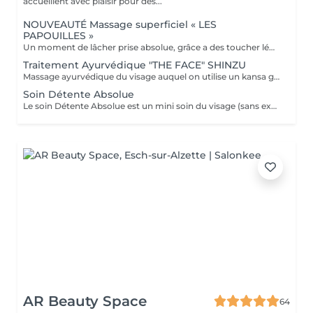
accueillent avec plaisir pour des...
NOUVEAUTÉ Massage superficiel « LES
PAPOUILLES »
Un moment de lâcher prise absolue, grâce a des toucher léger axé sur la caresse et le frisson agréable. A l'aide de plumes, de mains expertes et d'ustensiles soigneusement choisis, ce massage superficiel invite à un voyage sensoriel. Subtil pour apaiser le mental, relâcher les tensions émotionnelles se reconnecter à son corps en toute douceur. Idéal pour les personnes aimant les papouilles.
Traitement Ayurvédique "THE FACE" SHINZU
Massage ayurvédique du visage auquel on utilise un kansa guérisseur de L'Inde. Celui-ci permet de rééquilibrer les énergies au corps, agit sur des points d'acupression pour améliorer la circulation, détendre les muscles, drainer, anti-stresse et raffermir l'ovale du visage. Résultats: *Détente *Peau lumineuse *Amélioration du tonus musculaire *Diminution des tensions faciales *Améliore les maux de tête *Anti-stress *Draine
Soin Détente Absolue
Le soin Détente Absolue est un mini soin du visage (sans extraction des points noirs) et un massage du corps d'une durée totale de 1h30. On commence par un massage relaxant sur la face arrière, jambes puis dos. Face avant mini soin visage (nettoyant + gommage #FACE PERFECTION) massage du décolleté, du visage et pendant la pose du masque, on effectue un massage relaxant sur les jambes et pieds. Un soin cocooning tout en douceur.
AR Beauty Space
64