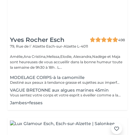
Yves Rocher Esch
498
79, Rue de l`Alzette
Esch-sur-Alzette L-4011
Amélie,Ana Cristina,Melissa,Elodie, Alexandra,Nadège et Maja
sont heureuses de vous accueillir dans la bonne humeur toute
la semaine de 9h30 à 18h . L...
MODELAGE CORPS-à la camomille
Destiné aux peaux à tendance grasse et sujettes aux imperfections, ce soin purifie votre dos. Les mains de notre experte nettoient minutieusement votre peau et procèdent à un gommage désincrustant. Votre dos est net et purifié en profondeur. Bénéfices : Votre dos est net et purifié en profondeur.
VAGUE BRETONNE aux algues marines 45min
Vous sentez votre corps et votre esprit s éveiller comme a la suite d un bain dans l OCEAN. Vous vous tonicité et leur confort. sentez légère et revitalisée. Vos jambes retrouvent leur tonicité et leur confort
Jambes+fesses