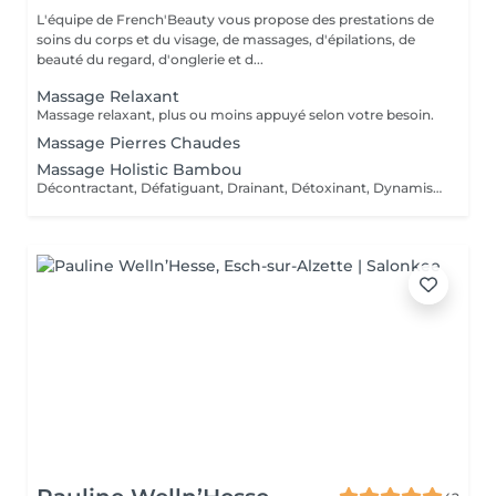
L'équipe de French'Beauty vous propose des prestations de
soins du corps et du visage, de massages, d'épilations, de
beauté du regard, d'onglerie et d...
Massage Relaxant
Massage relaxant, plus ou moins appuyé selon votre besoin.
Massage Pierres Chaudes
Massage Holistic Bambou
Décontractant, Défatiguant, Drainant, Détoxinant, Dynamisant, Dansant et Divin ! Ce massage dissout les tensions physiques et psychiques pour danser la samba avec la vie ! Ce massage profond aux mouvements rythmés enchaîne longues pressions glissées, roulées, vibrées des avant-bras. Il intègre une séquence au bambou qui roule et danse sur les muscles et se termine en percussions. Le bambou est une plante exceptionnelle. Il incarne l'apaisement, la tranquillité et la simplicité. Inspiré de la tradition chinoise, il permet de rendre la circulation sanguine plus fluide, il tonifie et relaxe le corps pour lui conférer une sensation de légèreté notamment au niveau des jambes avec les manuvres drainantes effectuées avec un bambou.