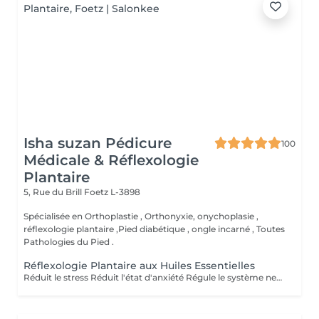
Isha suzan Pédicure
100
Médicale & Réflexologie
Plantaire
5, Rue du Brill
Foetz L-3898
Spécialisée en Orthoplastie , Orthonyxie, onychoplasie ,
réflexologie plantaire ,Pied diabétique , ongle incarné , Toutes
Pathologies du Pied .
Réflexologie Plantaire aux Huiles Essentielles
Réduit le stress Réduit l'état d'anxiété Régule le système nerveux et hormonal Soulagé les tensions Soulagé la douleur Active la circulation sanguine et lymphatique Aide à la récupération post opératoire Revitalisé les énergies Aide à l'élimination des toxines, toxiques et cristaux d'acide urique Favorise la relaxation général Améliorer la qualité du sommeil Améliorer le système immunitaire