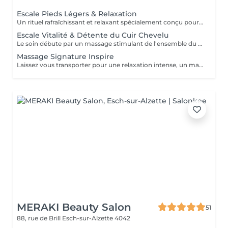
Escale Pieds Légers & Relaxation
Un rituel rafraîchissant et relaxant spécialement conçu pour délasser les pieds et offrir une profonde sensation de détente à l'ensemble du corps ! Le bain de pieds aux sels d'Epsom enrichis en plantes aromatiques purifiantes et apaisantes invite à relâcher les tensions accumulées tout en procurant une agréable sensation de fraîcheur. Un gommage naturel est ensuite réalisé afin d'exfolier la peau, stimuler la microcirculation et réveiller les zones réflexes présentes sous les pieds. Le rituel se poursuit par un massage profondément relaxant associant manuvres enveloppantes et quelques points inspirés de la réflexologie plantaire. Réalisé à l'aide d'une huile naturelle aux notes fraîches et vivifiantes, ce massage favorise la détente générale et apaise le mental. Une bulle de bien-être pour ralentir, se recentrer et repartir du bon pied !
Escale Vitalité & Détente du Cuir Chevelu
Le soin débute par un massage stimulant de l'ensemble du cuir chevelu afin d'activer la microcirculation et favoriser la vitalité du cheveu. Une huile botanique rafraîchissante est appliquée sur les racines pour purifier le cuir chevelu, apporter une agréable sensation de fraîcheur et contribuer à son équilibre naturel. Une seconde huile au Neem et Coco est ensuite travaillée sur les longueurs et les pointes afin de nourrir, assouplir et protéger la fibre capillaire face aux agressions estivales telles que le soleil, le vent ou les baignades. Les manuvres lentes, enveloppantes et répétitives procurent une profonde sensation de relâchement. Les tensions accumulées se dissipent progressivement tandis que le corps et l'esprit s'abandonnent à une détente profonde. Les cheveux retrouvent douceur, souplesse et éclat, tandis que le cuir chevelu bénéficie d'un véritable bain de fraîcheur. Une parenthèse de bien-être et de calme entre deux soirées terrasses au soleil !
Massage Signature Inspire
Laissez vous transporter pour une relaxation intense, un massage doux et enveloppant à l'huile d'amande douce et aux huiles essentielles Bio. Inspirez profondément, lâchez prise et libérez les tensions aux sons de la nature.
MERAKI Beauty Salon
51
88, rue de Brill
Esch-sur-Alzette 4042