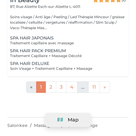
In Beauty
30
87, Rue Alzette
Esch-sur-Alzette L-4011
Soins visage / Anti âge / Peeling / Led Thérapie Minceur / graisse
localisée / cellulite / vergetures / réaffirmation / Slim Sculp /
Vaco-Thérapie Mas...
SPA HAIR JAPONAIS
Traitement capillaire avec massage
SPA HAIR PACK PREMIUM
Traitement Capillaire + Massage Décoté
SPA HAIR DELUXE
Soin Visage + Traitement Capillaire + Massage
«
1
2
3
4
...
11
»
Map
Salonkee
Massage & Spa
Schifflange