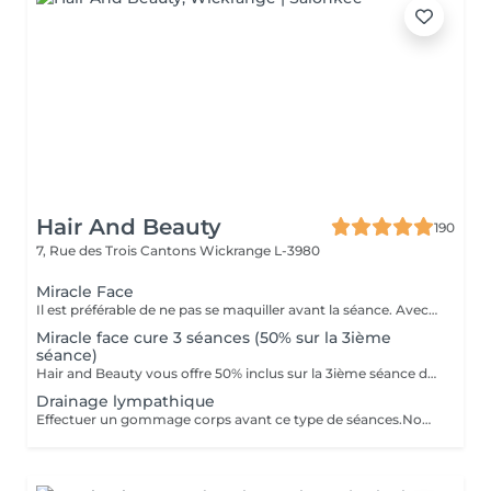
Hair And Beauty
190
7, Rue des Trois Cantons
Wickrange L-3980
Miracle Face
Il est préférable de ne pas se maquiller avant la séance. Avec un effet de lifting immédiat, ce massage facial draine, accentue les contours du visage et favorise la revitalisation naturelle de la peau. Il a pour fonction de drainer (poches,d'entretenir la jawline et d'entretenir un joli contour du visage. Avec des manoeuvres de drainage lymphatique et un massage très protocolaire cela permet d'obtenir un résultat aussi spécial que la version corporelle Renata Franca.
Miracle face cure 3 séances (50% sur la 3ième
séance)
Hair and Beauty vous offre 50% inclus sur la 3ième séance de votre abonnement
Drainage lympathique
Effectuer un gommage corps avant ce type de séances.Nous agissons sur la rétention d'eau,la cellulite aqueuse,adipeuse et fibreuse.Nous activons l'élimination des toxines accélerant la circulation de la lymphe et du sang. ..