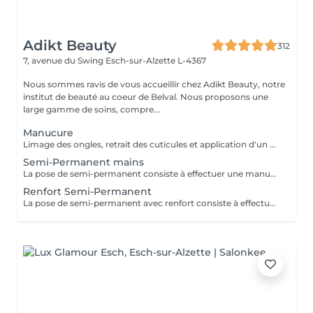
Adikt Beauty
312
7, avenue du Swing
Esch-sur-Alzette L-4367
Nous sommes ravis de vous accueillir chez Adikt Beauty, notre
institut de beauté au coeur de Belval. Nous proposons une
large gamme de soins, compre...
Manucure
Limage des ongles, retrait des cuticules et application d'un vernis protecteur si besoin.
Semi-Permanent mains
La pose de semi-permanent consiste à effectuer une manucure simple et poser un vernis semi-permanent sur les ongles naturels pour une tenue de 3 à 4 semaines. La dépose de semi-permanent consiste à retirer le semi-permanent présent sur les ongles. MERCI DE SÉLECTIONNER LES DÉCORATIONS EN SUPPLÉMENT (french, babyboomer, strass,) QUE VOUS SOUHAITEZ FAIRE À CHAQUE RENDEZ-VOUS.
Renfort Semi-Permanent
La pose de semi-permanent avec renfort consiste à effectuer une manucure simple et poser un vernis semi-permanent sur une base renforçante pour une tenue plus longue, sans casse, pour une tenue de 3 à 4 semaines. MERCI DE SÉLECTIONNER LES DÉCORATIONS EN SUPPLÉMENT (french, babyboomer, strass,) QUE VOUS SOUHAITEZ FAIRE À CHAQUE RENDEZ-VOUS.