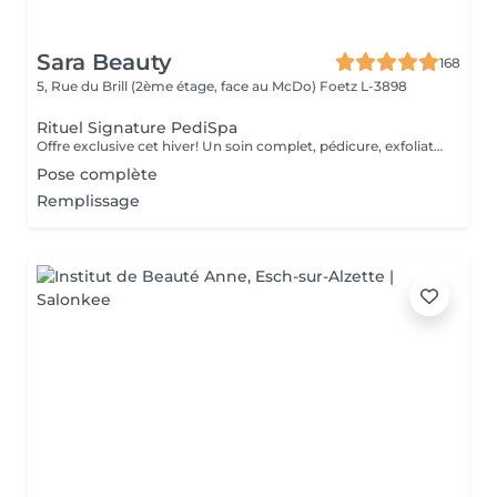
Sara Beauty
168
5, Rue du Brill (2ème étage, face au McDo)
Foetz L-3898
Rituel Signature PediSpa
Offre exclusive cet hiver! Un soin complet, pédicure, exfoliation et masque nourrissant et bain à remous pour une douceur absolue. Un moment cocooning, réconfortant, idéal pour l'hiver. La version avec pause de semi permanent pour des pieds soignés est éclatant tout l'hiver
Pose complète
Remplissage