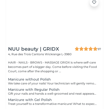
NUU beauty | GRIDX
97
4, Rue des Trois Cantons
Wickrange L-3980
HAIR - NAILS - BROWS - MASSAGE GRIDX is where self-care
becomes part of a bigger day. Come before visiting the Food
Court, come after the shopping or ...
Manicure without Polish
We take care of your nails! Your technician will gently remove dead skin cells, shape and file your nails, and buff the outer surface for a smooth, natural finish. Our masters offer edged, hardware, or combined manicures, depending on your preferences. How is a manicure without polish done? - rough skin is gently removed - the shape of the nail plate is delicately corrected - the cuticle and side ridges are carefully tidied up - cuticle oil and hand cream are applied to nourish and hydrate Age restrictions: recommended from 14 years and up. Post procedure recommendations: no special post-care needed for this treatment. Frequency: once every 3 weeks.
Manicure with Regular Polish
Gift your nails and hands a well-groomed and neat appearance! Your technician will effectively remove dead skin cells, shape and file nails, and buff the outer surface. A regular nail polish is applied at the end of this treatment. Our masters do edged, hardware, or combined manicure. How is manicure with simple nail polish done? - rough skin is removed - the shape of the nail plate is corrected - the cuticle and side ridges are corrected - nail polish is applied - cuticle oil and hand cream are applied Age restrictions: recommended to do from 14 years. Post procedure recommendations: there are no post recommendations for this procedure. Frequency: once in 3 weeks.
Manicure with Gel Polish
Treat yourself to a transformative manicure! What to expect: - old polish is removed as a bonus - rough skin is removed - nails are shaped - cuticles and side ridges are polished - reinforcement is performed if chosen - semi-permanent polish is applied - cuticle oil and hand cream are applied Age: 16+ Frequency: every 3 weeks for best results. *Removal of old semi-permanent polish is included with the manicure. If you want a separate removal appointment, we charge €20 for the careful process that protects your nails. For the manicure, we leave a thin layer of old polish under the new layer to enhance the durability of the semi-permanent polish. *Please note that if semipermanent nail polish without manicure is chosen, rough skin, cuticle and side ridges won't be removed.