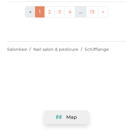
«
1
2
3
4
...
13
»
Salonkee
Nail salon & pedicure
Schifflange
Map