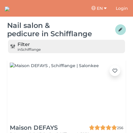
EN
Login
Nail salon &
pedicure
in
Schifflange
Filter
in
Schifflange
Maison DEFAYS
256