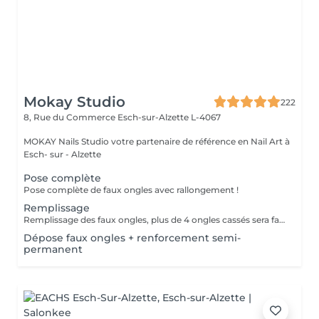
Mokay Studio
222
8, Rue du Commerce
Esch-sur-Alzette L-4067
MOKAY Nails Studio votre partenaire de référence en Nail Art à
Esch- sur - Alzette
Pose complète
Pose complète de faux ongles avec rallongement !
Remplissage
Remplissage des faux ongles, plus de 4 ongles cassés sera facturé une nouvelle pose !Le remplissage doit être effectué dans les 4 semaines à compter du jour de la pose, les 4 semaines dépassées vous sera facturé un supplément de 10€! Tout changement de format vous sera également facturé !
Dépose faux ongles + renforcement semi-
permanent