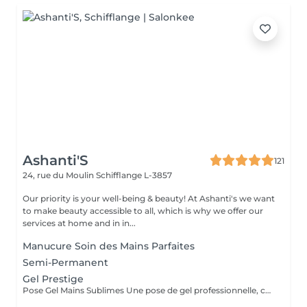
Ashanti'S
121
24, rue du Moulin
Schifflange L-3857
Our priority is your well-being & beauty! At Ashanti's we want
to make beauty accessible to all, which is why we offer our
services at home and in in...
Manucure Soin des Mains Parfaites
Semi-Permanent
Gel Prestige
Pose Gel Mains Sublimes Une pose de gel professionnelle, conçue pour renforcer, protéger et embellir vos ongles. Chaque séance est personnalisée selon la longueur, la forme et votre style, pour un rendu élégant et naturel. Bienfaits : Ongles renforcés et durables Finition brillante et nette Gain de temps au quotidien Look soigné et chic pour toutes les occasions.Offre Découverte : Gel + Nail Art express à prix spécial pour votre première séance Réservez maintenant et laissez vos mains parler pour vous