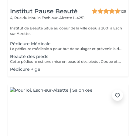
Institut Pause Beauté
129
4, Rue du Moulin
Esch-sur-Alzette L-4251
Institut de Beauté Situé au coeur de la ville depuis 2001 à Esch
sur Alzette .
Pédicure Médicale
La pédicure médicale a pour but de soulager et prévenir la douleur, mais également les effets secondaires des pathologies. Cors, durillons, crevasses ou il-de-perdrix sont ainsi traités par une pédicure médicale. Une séance de pédicure médicale en institut se déroule comme suit : Le pied sera désinfecté à lalcool, puis examiné afin de déterminer quels sont les problèmes à traiter ; Une solution antiseptique et détergente (H.A.C.) sera vaporisée sur les pieds ; Les ongles sont doffice coupés, limés et dégagés sur les côtés; Lablation de cors ou durillons se fait en douceur, à laide dun bistouri ; Un ponçage des talons adoucit la peau ; Une désinfection de lensemble du pied se fait à la fin du traitement ; Le pied est séché puis massé avec une crème naturelle spécifique pour les pieds ; Si des zones de risques dinfection persistent, de la pommade antibiotique Fucidin ® est appliquée. Des mèches sont placées en cas d'ongles incarnés. Plusieurs rendez-vous sont à prévoir pour certaines affections telles que les cors (un rendez-vous 7 jours plus tard). Les durillons, ongles incarnés, ils-de-perdrix demandent une certaine régularité (une fois par mois environ) car leur repousse est douloureuse. A noter que le matériel destiné aux soins plantaires est stérilisé par ultrasons, UV et alcool. Pose Vernis: 10 ( Uniquement après un soin des pieds )
Beauté des pieds
Cette pédicure est une mise en beauté des pieds . Coupe et limage des ongles , nettoyage des replis péri-unguéaux et hydratation. (Sans durillons, ni ongles incarnés, ni corps...)
Pédicure + gel