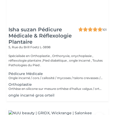
Isha suzan Pédicure
101
Médicale & Réflexologie
Plantaire
5, Rue du Brill
Foetz L-3898
Spécialisée en Orthoplastie , Orthonyxie, onychoplasie ,
réflexologie plantaire ,Pied diabétique , ongle incarné , Toutes
Pathologies du Pied .
Pédicure Médicale
Ongle incarné / cors / callosité / mycoses / talons crevasses / coupe les ongles /soin pied d'athlète sportif / durillons / pensmemt / pieds diabétiques / onychoplastie construire ongles
Orthoplastie
Orthèse en silicone sur mesure orthése d'hallux valgus / orthes chevauchement des orteils / orthése protection des ongles pieds sportif
ongle incarné gros orteil