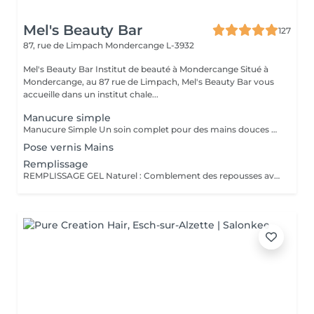
Mel's Beauty Bar
127
87, rue de Limpach
Mondercange L-3932
Mel's Beauty Bar Institut de beauté à Mondercange Situé à
Mondercange, au 87 rue de Limpach, Mel's Beauty Bar vous
accueille dans un institut chale...
Manucure simple
Manucure Simple Un soin complet pour des mains douces et soignées : Bain des mains aux produits nourrissants Coupe et limage des ongles Travail des cuticules Polissage de l'ongle naturel Masque hydratant Application d'huile nourrissante Petit massage relaxant des mains Idéal pour retrouver des mains nettes, douces et rafraîchies. Pose vernis c'est un supplément
Pose vernis Mains
Remplissage
REMPLISSAGE GEL Naturel : Comblement des repousses avec un rendu neutre. French : Remplissage avec effet french manucure. Couleur : Remplissage avec pose d'une couleur au choix. Baby-Boomer : Remplissage avec dégradé blanc/rosé. Supplément chrome : Effet miroir métallique tendance. Supplément déco : Décorations personnalisées, de 1 à 10 €. Dépose + soin : Retrait professionnel du gel + soin des ongles.