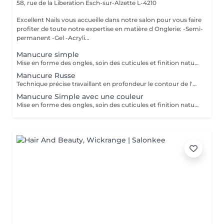
58, rue de la Liberation
Esch-sur-Alzette L-4210
Excellent Nails vous accueille dans notre salon pour vous faire
profiter de toute notre expertise en matière d Onglerie: -Semi-
permanent -Gel -Acryli...
Manucure simple
Mise en forme des ongles, soin des cuticules et finition naturelle pour des mains propres et soignée.
Manucure Russe
Technique précise travaillant en profondeur le contour de l'ongle et les cuticules, pour une finition nette, durable et parfaitement soignée. Idéal avant la pose de vernis ou gel/acrylique.
Manucure Simple avec une couleur
Mise en forme des ongles, soin des cuticules et finition naturelle (manicure simples) pour des mains propres et soignée avec une couleur.