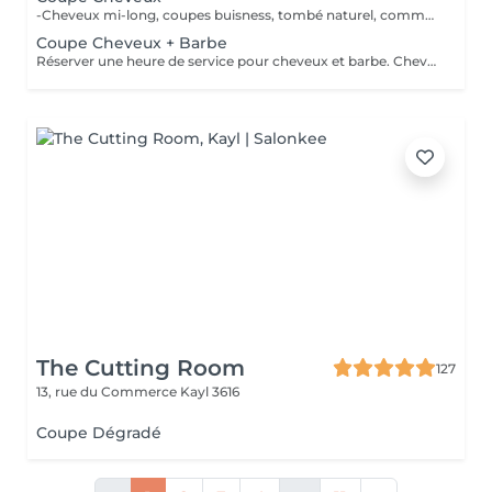
-Cheveux mi-long, coupes buisness, tombé naturel, communiquez élégance -Cheveux courts, découvrez nos dégradés fait à main -Cheveux long, laissez vous conseillez, le sur mesure vous attend 100% CISEAU
Coupe Cheveux + Barbe
Réserver une heure de service pour cheveux et barbe. Cheveux 100% ciseau, barbe mix ciseaux / tondeuse.
The Cutting Room
127
13, rue du Commerce
Kayl 3616
Coupe Dégradé