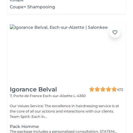
Coupe+ Shampooing
Igorance Belval
472
7, Porte de France
Esch-sur-Alzette L-4360
Our Values Service: The excellence in hairdressing service is at
the core of all our actions and interactions with our clients.
Team Spirit: Each in...
Pack Homme
The package includes a personalized consultation, STATEMENT-specific shampoo and conditioner, the IGORANCE haircut (finishing on dry hair), and STATEMENT styling products. Prices are indicative and subject to confirmation after the personalized consultation with your hairdresser/stylist/specialist. Management reserves the right to make modifications for the smooth operation of the salon.