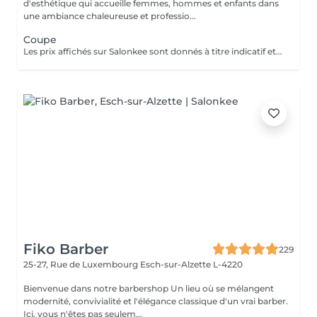
d'esthétique qui accueille femmes, hommes et enfants dans
une ambiance chaleureuse et professio...
Coupe
Les prix affichés sur Salonkee sont donnés à titre indicatif et correspondent aux tarifs de base. La coupe est une prestation indépendante et n'inclut ni le lavage ni le brushing. Un diagnostic personnalisé sera réalisé lors de votre arrivée afin de vous conseiller au mieux en fonction de vos envies, de votre type de cheveux et du résultat souhaité. Dans tous les cas, un devis détaillé vous sera communiqué avant toute prestation complémentaire, réalisée uniquement avec votre accord.
Fiko Barber
229
25-27, Rue de Luxembourg
Esch-sur-Alzette L-4220
Bienvenue dans notre barbershop Un lieu où se mélangent
modernité, convivialité et l'élégance classique d'un vrai barber.
Ici, vous n'êtes pas seulem...