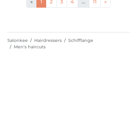
«
1
2
3
4
...
11
»
Salonkee
Hairdressers
Schifflange
Men's haircuts