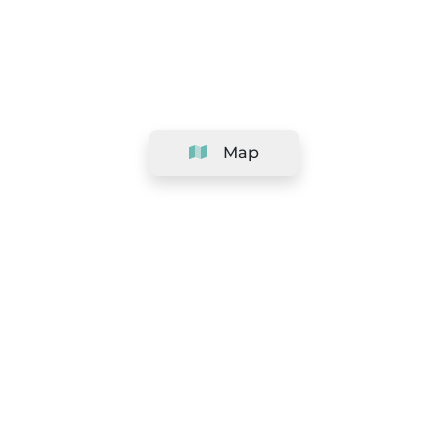
Map
Company
Support
Team
&
Careers
Information for salons
Legal