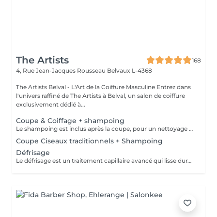
The Artists
168
4, Rue Jean-Jacques Rousseau
Belvaux L-4368
The Artists Belval - L'Art de la Coiffure Masculine Entrez dans
l'univers raffiné de The Artists à Belval, un salon de coiffure
exclusivement dédié à...
Coupe & Coiffage + shampoing
Le shampoing est inclus après la coupe, pour un nettoyage en profondeur et un soin optimal. Le coiffage, réalisé en fin de prestation, garantit un style parfaitement maîtrisé et durable.
Coupe Ciseaux traditionnels + Shampoing
Défrisage
Le défrisage est un traitement capillaire avancé qui lisse durablement les cheveux, facilitant leur coiffage tout en éliminant les frisottis pour un résultat élégant et soigné. Le shampoing est inclus après la coupe, pour un nettoyage en profondeur et un soin optimal.