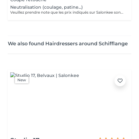
Neutralisation (coulage, patine...)
Veuillez prendre note que les prix indiqués sur Salonkee sont communiqués à titre informatif et s'entendent de base. Ces derniers sont susceptibles de varier selon le diagnostic réalisé à votre arrivée au salon et l'expertise du professionnel à qui vous confiez votre beauté. Dans tous les cas, un devis précis vous sera proposé et toutes réalisations de prestations seront effectuées avec votre accord. Un grand merci d'avance pour votre compréhension. Au plaisir de vous recevoir très vite.
We also found Hairdressers around Schifflange
New