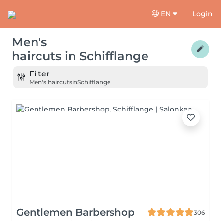
EN
Login
Men's
haircuts
in
Schifflange
Filter
Men's haircuts
in
Schifflange
Gentlemen Barbershop
306