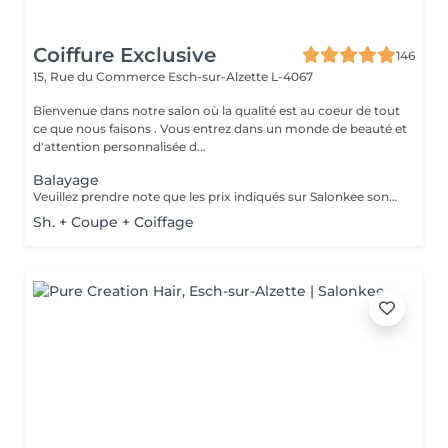
Coiffure Exclusive
146
15, Rue du Commerce
Esch-sur-Alzette L-4067
Bienvenue dans notre salon où la qualité est au coeur de tout
ce que nous faisons . Vous entrez dans un monde de beauté et
d'attention personnalisée d...
Balayage
Veuillez prendre note que les prix indiqués sur Salonkee sont communiqués à titre informatif et s'entendent de base. Ces derniers sont susceptibles de varier selon le diagnostic réalisé à votre arrivée au salon et l'expertise du professionnel à qui vous confiez votre beauté. Dans tous les cas, un devis précis vous sera proposé et toutes réalisations de prestations seront effectuées avec votre accord. Un grand merci d'avance pour votre compréhension. Au plaisir de vous recevoir très vite.
Sh. + Coupe + Coiffage