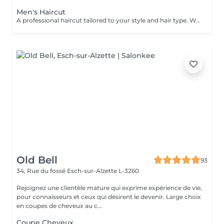
Men's Haircut
A professional haircut tailored to your style and hair type. We begin with a short consultation to discuss your expectations, followed by a gentle wash while you relax lying comfortably in our Maletti chair, a precise cut, and a smooth blow-dry. We use Dyson Pro tools that protect your hair from excessive heat and deliver a sleek, polished finish. LaBiosthétique care and styling products provide holistic care for hair and scalp, combining scientific research with carefully selected natural ingredients. All brushes are sanitised with Sibel equipment, which effectively removes hair, product buildup, and impurities while reducing bacteria on the brush surface to maintain high hygiene standards for every client.
Old Bell
93
34, Rue du fossé
Esch-sur-Alzette L-3260
Rejoignez une clientèle mature qui exprime expérience de vie,
pour connaisseurs et ceux qui désirent le devenir. Large choix
en coupes de cheveux au c...
Coupe Cheveux