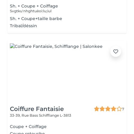
Sh. + Coupe + Coiffage
Svgtku'nhghtuèoi:lu;iul
Sh. + Coupe+taille barbe
Tribal/déssin
Coiffure Fantaisie
7
33-39, Rue Bass
Schifflange L-3813
Coupe + Coiffage
Coupe retouche