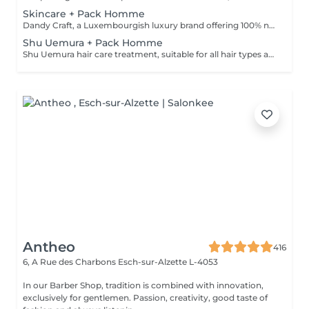
Skincare + Pack Homme
Dandy Craft, a Luxembourgish luxury brand offering 100% natural facial care products. Facial care set: Cleanser infused with aloe vera juice and ginseng Exfoliant enriched with vitamin C Moisturizing cream with shea butter + Pack Homme
Shu Uemura + Pack Homme
Shu Uemura hair care treatment, suitable for all hair types and scalp + Styling Homme Prices are indicative and subject to confirmation after a personalized consultation with your hairdresser/stylist/specialist. Management reserves the right to make modifications for the smooth operation of the salon.
Antheo
416
6, A Rue des Charbons
Esch-sur-Alzette L-4053
In our Barber Shop, tradition is combined with innovation,
exclusively for gentlemen. Passion, creativity, good taste of