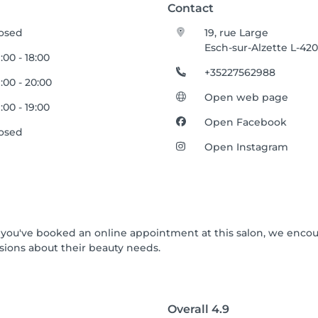
Contact
osed
19, rue Large
Esch-sur-Alzette L-42
:00 - 18:00
+35227562988
:00 - 20:00
Open web page
:00 - 19:00
Open Facebook
osed
Open Instagram
 If you've booked an online appointment at this salon, we enco
ions about their beauty needs.
Overall
4.9