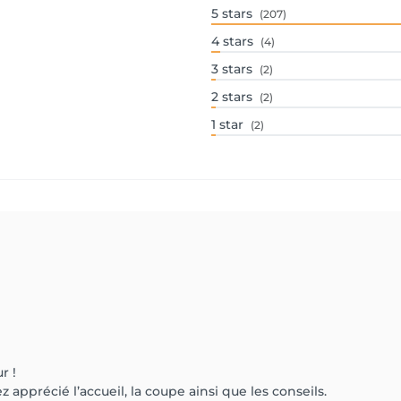
5
stars
(207)
4
stars
(4)
3
stars
(2)
2
stars
(2)
1
star
(2)
r !
apprécié l’accueil, la coupe ainsi que les conseils.