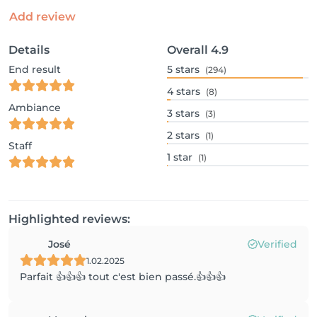
Add review
Details
Overall
4.9
End result
5
stars
(294)
4
stars
(8)
Ambiance
3
stars
(3)
2
stars
(1)
Staff
1
star
(1)
Highlighted reviews:
José
Verified
1.02.2025
Parfait 👍👍👍 tout c'est bien passé.👍👍👍