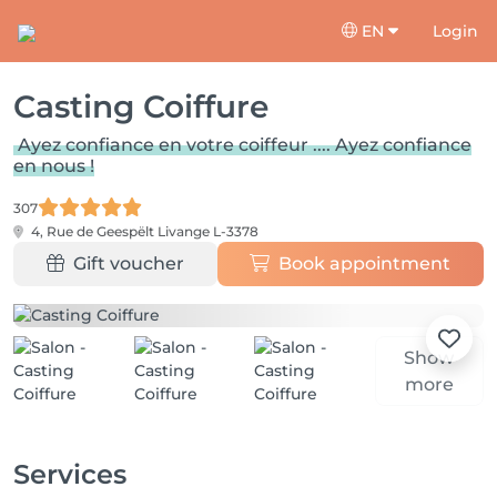
EN
Login
Casting Coiffure
Ayez confiance en votre coiffeur .... Ayez confiance
en nous !
307
4, Rue de Geespëlt
Livange L-3378
Gift voucher
Book appointment
Show
more
Services