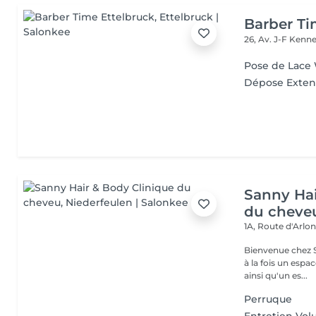
Barber Ti
26, Av. J-F Ken
Pose de Lace
Dépose Exten
Sanny Hai
du cheve
1A, Route d'Arlo
Bienvenue chez Sanny Hair & Bo
à la fois un espa
ainsi qu'un es...
Perruque