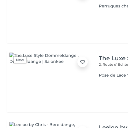
Perruques ch
The Luxe
New
2, Route d' Echt
Pose de Lace
Leeloo by