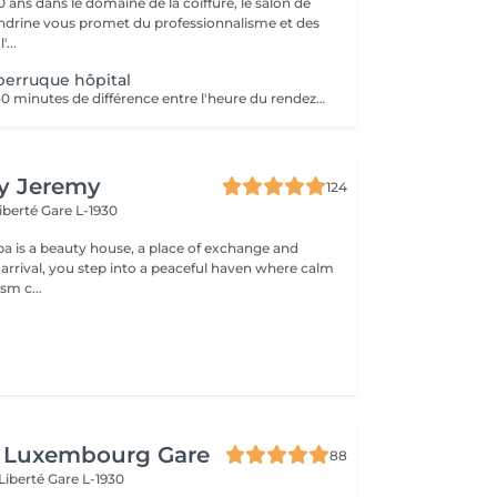
 ans dans le domaine de la coiffure, le salon de
andrine vous promet du professionnalisme et des
'...
perruque hôpital
Prévoir environ 30 minutes de différence entre l'heure du rendez-vous sur le planning et l'arrivée à l'hôpital (le temps nécessaire pour faire le déplacement)
By Jeremy
124
Liberté
Gare L-1930
a is a beauty house, a place of exchange and
 arrival, you step into a peaceful haven where calm
sm c...
t Luxembourg Gare
88
 Liberté
Gare L-1930