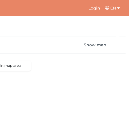
Login
EN
Show map
 in map area