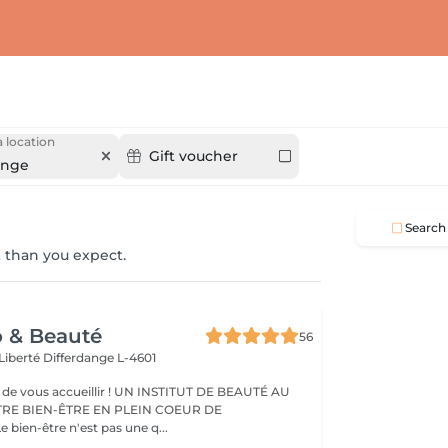
 location
Gift voucher
ange
Search
 than you expect.
o & Beauté
56
 Liberté
Differdange L-4601
eillir ! UN INSTITUT DE BEAUTÉ AU
TRE BIEN-ÊTRE EN PLEIN COEUR DE
IFFERDANGE Le bien-être n'est pas une q...