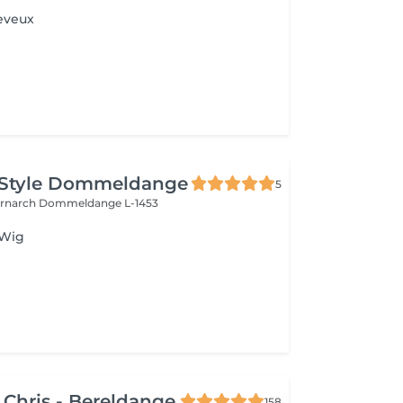
eveux
 Style Dommeldange
5
ernarch
Dommeldange L-1453
 Wig
 Chris - Bereldange
158