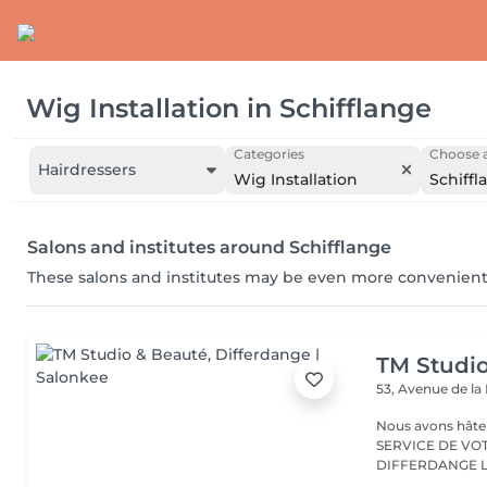
Wig Installation
in
Schifflange
Categories
Choose a
Hairdressers
Wig Installation
Schiffl
Salons and institutes around Schifflange
These salons and institutes may be even more convenient
TM Studi
53, Avenue de la
Nous avons hâte de vous accu
SERVICE DE VO
D