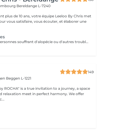
uxembourg
Bereldange L-7240
t plus de 10 ans, votre équipe Leeloo By Chris met
ur vous satisfaire, vous écouter, et élaborer une
.
nes
Conçu pour les personnes souffrant d'alopécie ou d'autres troubles capillaires génétiques, le système Microlines est un nouveau système révolutionnaire conçu pour vous donner les résultats que vous souhaitez Le Microlines dure plus de 2 ans et redonne de la longueur et du volume à vos cheveux pour que vous puissiez retrouver confiance en vous et changer votre vie C'est un système d'extension de cheveux avec un ruban invisible qui vous donnera la longueur et le volume dont vos cheveux ont besoin pour être beaux. Le Microlines est un correcteur anti-chute révolutionnaire, offrant les meilleurs résultats sur le marché
149
gen
Beggen L-1221
y ROCHA" is a true invitation to a journey, a space
elaxation meet in perfect harmony. We offer
...