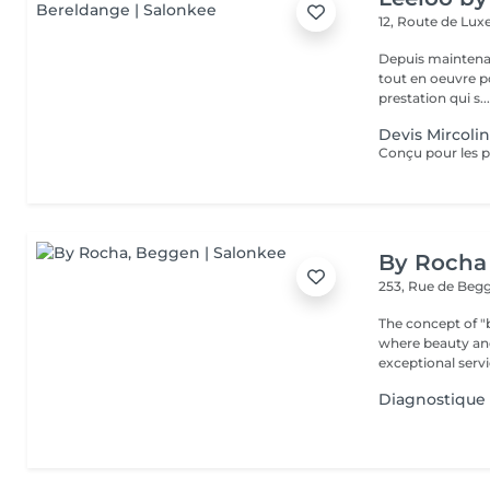
12, Route de L
Depuis maintenan
tout en oeuvre po
prestation qui s..
Devis Mircoli
By Rocha
253, Rue de Beg
The concept of "b
where beauty and r
exceptional servic
Diagnostique