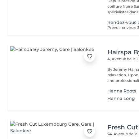
Depuis près de 30
coiffure Noiré S
spécialistes dans l
Rendez-vous 
Hairspa 
4, Avenue de la 
By Jeremy Hairsp
relaxation. Upon
and professionali
Henna Roots
Henna Long
Fresh Cu
74, Avenue de la