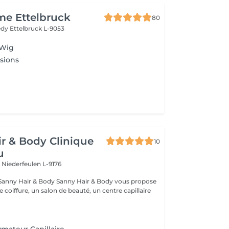
me Ettelbruck
80
nedy
Ettelbruck L-9053
 Wig
sions
r & Body Clinique
10
u
n
Niederfeulen L-9176
dy Sanny Hair & Body vous propose
ce coiffure, un salon de beauté, un centre capillaire