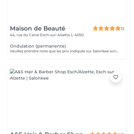
Maison de Beauté
13
44, rue du Canal
Esch-sur-Alzette L-4050
Ondulation (permanente)
Veuillez prendre note que les prix indiqués sur Salonkee sont communiqués à titre informatif et s'entendent de base. Ces derniers sont susceptibles de varier selon le diagnostic réalisé à votre arrivée au salon et l'expertise du professionnel à qui vous confiez votre beauté. Dans tous les cas, un devis précis vous sera proposé et toutes réalisations de prestations seront effectuées avec votre accord. Un grand merci d'avance pour votre compréhension. Au plaisir de vous recevoir très vite.