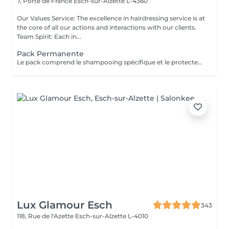
7, Porte de France
Esch-sur-Alzette L-4360
Our Values Service: The excellence in hairdressing service is at
the core of all our actions and interactions with our clients.
Team Spirit: Each in...
Pack Permanente
Le pack comprend le shampooing spécifique et le protecteur REDKEN , la permanente avec les produits LOREAL PROFESSIONNEL , le conditionneur REDKEN , le séchage et les produits de styling REDKEN Option Coupe : la coupe IGORANCE (finition sur cheveux secs), le séchage et les produits de styling REDKEN. * Tarifs à titre indicatifs à confirmer après la consultation personnalisée établit auprès de votre coiffeur/stylist/spécialiste * La direction se réserve le droit d’apporter des modifications pour le bon fonctionnement du salon
Lux Glamour Esch
343
118, Rue de l'Azette
Esch-sur-Alzette L-4010