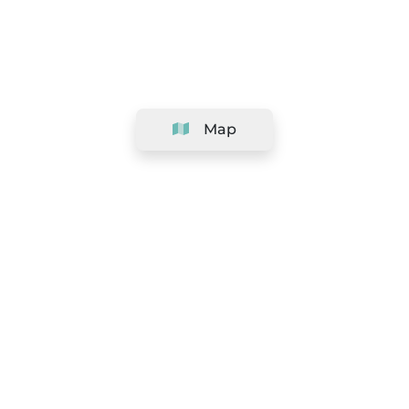
Map
Company
Support
Team
&
Careers
Information for salons
Legal