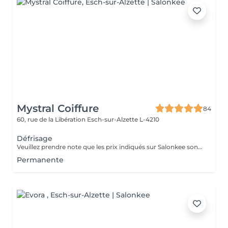
Mystral Coiffure
84
60, rue de la Libération
Esch-sur-Alzette L-4210
Défrisage
Veuillez prendre note que les prix indiqués sur Salonkee sont communiqués à titre informatif et s'entendent de base. Ces derniers sont susceptibles de varier selon le diagnostic réalisé à votre arrivée au salon et l'expertise du professionnel à qui vous confiez votre beauté. Dans tous les cas, un devis précis vous sera proposé et toutes réalisations de prestations seront effectuées avec votre accord. Un grand merci d'avance pour votre compréhension. Au plaisir de vous recevoir très vite.
Permanente