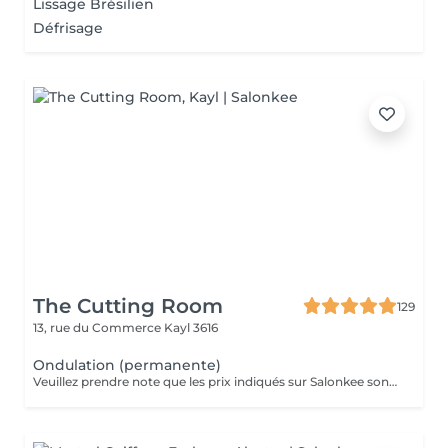
Lissage Brésilien
Défrisage
The Cutting Room
129
13, rue du Commerce
Kayl 3616
Ondulation (permanente)
Veuillez prendre note que les prix indiqués sur Salonkee sont communiqués à titre informatif et s'entendent de base. Ces derniers sont susceptibles de varier selon le diagnostic réalisé à votre arrivée au salon et l'expertise du professionnel à qui vous confiez votre beauté. Dans tous les cas, un devis précis vous sera proposé et toutes réalisations de prestations seront effectuées avec votre accord. Un grand merci d'avance pour votre compréhension. Au plaisir de vous recevoir très vite.