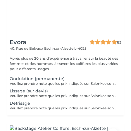
Evora
83
40, Rue de Belvaux
Esch-sur-Alzette L-4025
Après plus de 20 ans d'expérience à travailler sur la beauté des
femmes et des hommes, à travers les coiffures les plus variées
pour différents usages...
Ondulation (permanente)
Veuillez prendre note que les prix indiqués sur Salonkee sont communiqués à titre informatif et s'entendent de base. Ces derniers sont susceptibles de varier selon le diagnostic réalisé à votre arrivée au salon et l'expertise du professionnel à qui vous confiez votre beauté. Dans tous les cas, un devis précis vous sera proposé et toutes réalisations de prestations seront effectuées avec votre accord. Un grand merci d'avance pour votre compréhension. Au plaisir de vous recevoir très vite.
Lissage (sur devis)
Veuillez prendre note que les prix indiqués sur Salonkee sont communiqués à titre informatif et s'entendent de base. Ces derniers sont susceptibles de varier selon le diagnostic réalisé à votre arrivée au salon et l'expertise du professionnel à qui vous confiez votre beauté. Dans tous les cas, un devis précis vous sera proposé et toutes réalisations de prestations seront effectuées avec votre accord. Un grand merci d'avance pour votre compréhension. Au plaisir de vous recevoir très vite.
Défrisage
Veuillez prendre note que les prix indiqués sur Salonkee sont communiqués à titre informatif et s'entendent de base. Ces derniers sont susceptibles de varier selon le diagnostic réalisé à votre arrivée au salon et l'expertise du professionnel à qui vous confiez votre beauté. Dans tous les cas, un devis précis vous sera proposé et toutes réalisations de prestations seront effectuées avec votre accord. Un grand merci d'avance pour votre compréhension. Au plaisir de vous recevoir très vite.