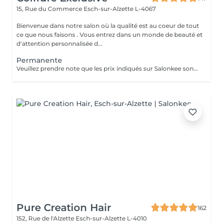
15, Rue du Commerce
Esch-sur-Alzette L-4067
Bienvenue dans notre salon où la qualité est au coeur de tout
ce que nous faisons . Vous entrez dans un monde de beauté et
d'attention personnalisée d...
Permanente
Veuillez prendre note que les prix indiqués sur Salonkee sont communiqués à titre informatif et s'entendent de base. Ces derniers sont susceptibles de varier selon le diagnostic réalisé à votre arrivée au salon et l'expertise du professionnel à qui vous confiez votre beauté. Un grand merci d'avance pour votre compréhension. Au plaisir de vous recevoir très vite.
Pure Creation Hair
162
152, Rue de l'Alzette
Esch-sur-Alzette L-4010