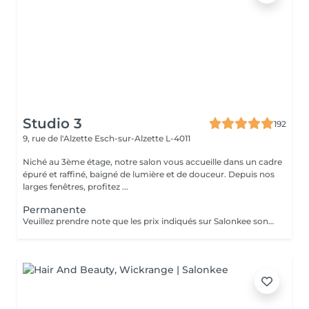
Studio 3
192
9, rue de l'Alzette
Esch-sur-Alzette L-4011
Niché au 3ème étage, notre salon vous accueille dans un cadre
épuré et raffiné, baigné de lumière et de douceur. Depuis nos
larges fenêtres, profitez ...
Permanente
Veuillez prendre note que les prix indiqués sur Salonkee sont communiqués à titre informatif et s'entendent de base. Ces derniers sont susceptibles de varier selon le diagnostic réalisé à votre arrivée au salon et l'expertise du professionnel à qui vous confiez votre beauté. Dans tous les cas, un devis précis vous sera proposé et toutes réalisations de prestations seront effectuées avec votre accord. Un grand merci d'avance pour votre compréhension. Au plaisir de vous recevoir très vite.