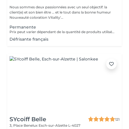
Nous sommes deux passionnées avec un seul objectif: la
client(e) et son bien être ... et le tout dans la bonne humeur
Nouveauté coloration Vitality'...
Permanente
Prix peut varier dépendant de la quantité de produits utilisées. Un supplément peux être appliqué selon l epaisseur des cheveux Les prix sont juste pour la premanente sans la coupe ni sechage !!!!
Défrisante français
SYcoiff Belle
121
3, Place Benelux
Esch-sur-Alzette L-4027