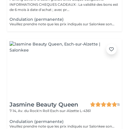
INFORMATIONS CHEQUES CADEAUX : La validité des bons est
de 6 mois à date d'achat ; avec pr...
Ondulation (permanente)
Veuillez prendre note que les prix indiqués sur Salonkee sont communiqués à titre informatif et s'entendent de base. Ces derniers sont susceptibles de varier selon le diagnostic réalisé à votre arrivée au salon et l'expertise du professionnel à qui vous confiez votre beauté. Dans tous les cas, un devis précis vous sera proposé et toutes réalisations de prestations seront effectuées avec votre accord. Un grand merci d'avance pour votre compréhension. Au plaisir de vous recevoir très vite.
Jasmine Beauty Queen
11
7-14, Av. du Rock'n Roll
Esch-sur-Alzette L-4361
Ondulation (permanente)
Veuillez prendre note que les prix indiqués sur Salonkee sont communiqués à titre informatif et s'entendent de base. Ces derniers sont susceptibles de varier selon le diagnostic réalisé à votre arrivée au salon et l'expertise du professionnel à qui vous confiez votre beauté. Dans tous les cas, un devis précis vous sera proposé et toutes réalisations de prestations seront effectuées avec votre accord. Un grand merci d'avance pour votre compréhension. Au plaisir de vous recevoir très vite.