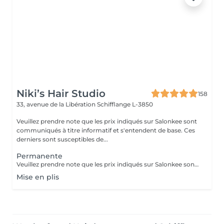
Niki’s Hair Studio
158
33, avenue de la Libération
Schifflange L-3850
Veuillez prendre note que les prix indiqués sur Salonkee sont
communiqués à titre informatif et s'entendent de base. Ces
derniers sont susceptibles de...
Permanente
Veuillez prendre note que les prix indiqués sur Salonkee sont communiqués à titre informatif et s'entendent de base. Ces derniers sont susceptibles de varier selon le diagnostic réalisé à votre arrivée au salon et l'expertise du professionnel à qui vous confiez votre beauté. Dans tous les cas, un devis précis vous sera proposé et toutes réalisations de prestations seront effectuées avec votre accord. Un grand merci d'avance pour votre compréhension. Au plaisir de vous revoir très vite.
Mise en plis