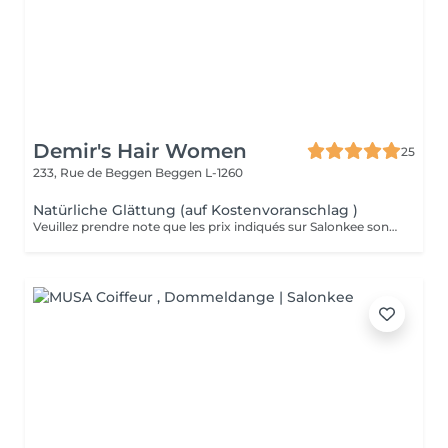
Demir's Hair Women
25
233, Rue de Beggen
Beggen L-1260
Natürliche Glättung (auf Kostenvoranschlag )
Veuillez prendre note que les prix indiqués sur Salonkee sont communiqués à titre informatif et s'entendent de base. Ces derniers sont susceptibles de varier selon le diagnostic réalisé à votre arrivée au salon et l'expertise du professionnel à qui vous confiez votre beauté. Dans tous les cas, un devis précis vous sera proposé et toutes réalisations de prestations seront effectuées avec votre accord. Un grand merci d'avance pour votre compréhension. Au plaisir de vous recevoir très vite.