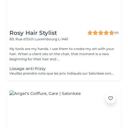
Rosy Hair Stylist
171
89, Rue d'Eich
Luxembourg L-1461
My tools are my hands. I use them to create my art with your
hair. When a client sits on the chair, that moment is a new
beginning for their hair and ...
Lissage anti-frizzy
Veuillez prendre note que les prix indiqués sur Salonkee sont communiqués à titre informatif et s'entendent de base. Ces derniers sont susceptibles de varier selon le diagnostic réalisé à votre arrivée au salon et l'expertise du professionnel à qui vous confiez votre beauté. Dans tous les cas, un devis précis vous sera proposé et toutes réalisations de prestations seront effectuées avec votre accord. Un grand merci d'avance pour votre compréhension. Au plaisir de vous recevoir très vite.