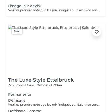
Lissage (sur devis)
Veuillez prendre note que les prix indiqués sur Salonkee sont communiqués à titre informatif et s'entendent de base. Ces derniers sont susceptibles de varier selon le diagnostic réalisé à votre arrivée au salon et l'expertise du professionnel à qui vous confiez votre beauté. Dans tous les cas, un devis précis vous sera proposé et toutes réalisations de prestations seront effectuées avec votre accord. Un grand merci d'avance pour votre compréhension. Au plaisir de vous recevoir très vite.
Neu
The Luxe Style Ettelbruck
15, Rue de la Gare
Ettelbruck L-9044
Permanente
Défrisage
Veuillez prendre note que les prix indiqués sur Salonkee sont communiqués à titre informatif et s'entendent de base. Ces derniers sont susceptibles de varier selon le diagnostic réalisé à votre arrivée au salon et l'expertise du professionnel à qui vous confiez votre beauté. Dans tous les cas, un devis précis vous sera proposé et toutes réalisations de prestations seront effectuées avec votre accord. Un grand merci d'avance pour votre compréhension. Au plaisir de vous recevoir très vite.
Defrisage Homme