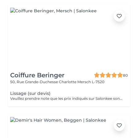
Coiffure Beringer
80
50, Rue Grande-Duchesse Charlotte
Mersch L-7520
Lissage (sur devis)
Veuillez prendre note que les prix indiqués sur Salonkee sont communiqués à titre informatif et s'entendent de base. Ces derniers sont susceptibles de varier selon le diagnostic réalisé à votre arrivée au salon et l'expertise du professionnel à qui vous confiez votre beauté. Dans tous les cas, un devis précis vous sera proposé et toutes réalisations de prestations seront effectuées avec votre accord. Un grand merci d'avance pour votre compréhension. Au plaisir de vous recevoir très vite.