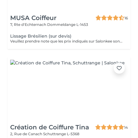
MUSA Coiffeur
16
7, Rte d'Echternach
Dommeldange L-1453
Lissage Brésilien (sur devis)
Veuillez prendre note que les prix indiqués sur Salonkee sont communiqués à titre informatif et s'entendent de base. Ces derniers sont susceptibles de varier selon le diagnostic réalisé à votre arrivée au salon et l'expertise du professionnel à qui vous confiez votre beauté. Dans tous les cas, un devis précis vous sera proposé et toutes réalisations de prestations seront effectuées avec votre accord. Un grand merci d'avance pour votre compréhension. Au plaisir de vous recevoir très vite.
Création de Coiffure Tina
14
2, Rue de Canach
Schuttrange L-5368