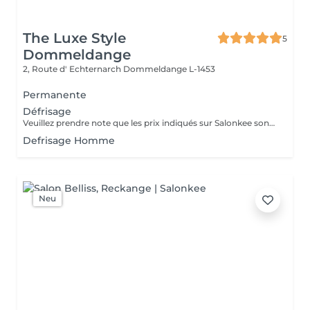
The Luxe Style
5
Dommeldange
2, Route d' Echternarch
Dommeldange L-1453
Permanente
Défrisage
Veuillez prendre note que les prix indiqués sur Salonkee sont communiqués à titre informatif et s'entendent de base. Ces derniers sont susceptibles de varier selon le diagnostic réalisé à votre arrivée au salon et l'expertise du professionnel à qui vous confiez votre beauté. Dans tous les cas, un devis précis vous sera proposé et toutes réalisations de prestations seront effectuées avec votre accord. Un grand merci d'avance pour votre compréhension. Au plaisir de vous recevoir très vite.
Defrisage Homme
Neu