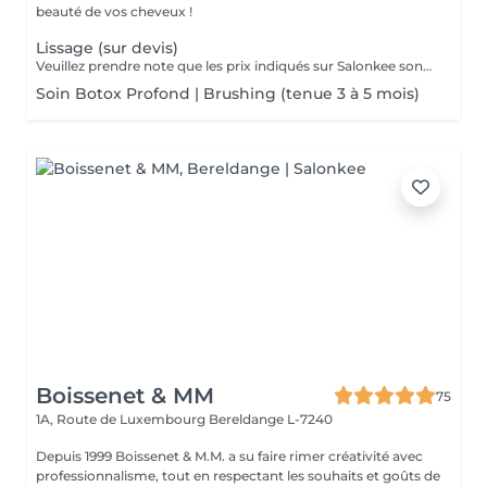
beauté de vos cheveux !
Lissage (sur devis)
Veuillez prendre note que les prix indiqués sur Salonkee sont communiqués à titre informatif et s'entendent de base. Ces derniers sont susceptibles de varier selon le diagnostic réalisé à votre arrivée au salon et l'expertise du professionnel à qui vous confiez votre beauté. Dans tous les cas, un devis précis vous sera proposé et toutes réalisations de prestations seront effectuées avec votre accord. Un grand merci d'avance pour votre compréhension. Au plaisir de vous recevoir très vite.
Soin Botox Profond | Brushing (tenue 3 à 5 mois)
Boissenet & MM
75
1A, Route de Luxembourg
Bereldange L-7240
Depuis 1999 Boissenet & M.M. a su faire rimer créativité avec
professionnalisme, tout en respectant les souhaits et goûts de