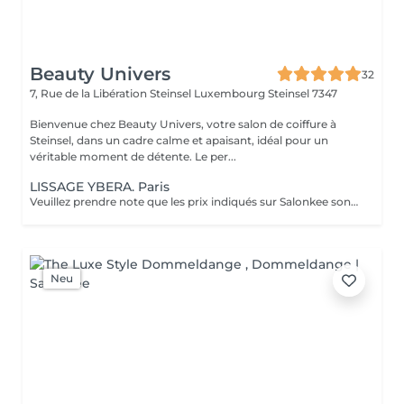
Beauty Univers
32
7, Rue de la Libération Steinsel Luxembourg
Steinsel 7347
Bienvenue chez Beauty Univers, votre salon de coiffure à
Steinsel, dans un cadre calme et apaisant, idéal pour un
véritable moment de détente. Le per...
LISSAGE YBERA. Paris
Veuillez prendre note que les prix indiqués sur Salonkee sont communiqués à titre informatif et s'entendent de base. Ces derniers sont susceptibles de varier selon le diagnostic réalisé à votre arrivée au salon et l'expertise du professionnel à qui vous confiez votre beauté. Dans tous les cas, un devis précis vous sera proposé et toutes réalisations de prestations seront effectuées avec votre accord. Un grand merci d'avance pour votre compréhension. Au plaisir de vous revoir très vite.
Neu