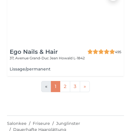
Ego Nails & Hair
495
37, Avenue Grand-Duc Jean
Howald L-1842
Lissage/permanent
«
1
2
3
»
Salonkee
Friseure
Junglinster
Dauerhafte Haarglättung