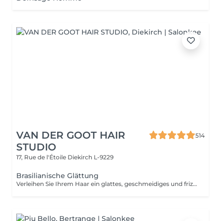
VAN DER GOOT HAIR
514
STUDIO
17, Rue de l'Étoile
Diekirch L-9229
Brasilianische Glättung
Verleihen Sie Ihrem Haar ein glattes, geschmeidiges und frizzfreies Ergebnis mit unserer brasilianischen Permanent-Glättung. Diese professionelle Behandlung verändert die Haarstruktur, reduziert unerwünschte Wellen oder Locken und hinterlässt das Haar glänzend, weich und leicht zu stylen. Das langanhaltende Ergebnis sorgt für dauerhaft glattes, gepflegtes Haar und erleichtert das Styling im Alltag.