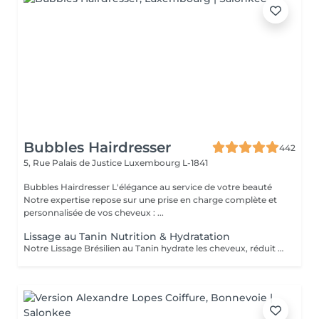
Bubbles Hairdresser
442
5, Rue Palais de Justice
Luxembourg L-1841
Bubbles Hairdresser L'élégance au service de votre beauté
Notre expertise repose sur une prise en charge complète et
personnalisée de vos cheveux : ...
Lissage au Tanin Nutrition & Hydratation
Notre Lissage Brésilien au Tanin hydrate les cheveux, réduit les frisottis, apporte brillance, douceur et facilite le coiffage Un supplément lié à la longueur/ épaisseur pourra se rajouter au tarif du Lissage Brésilien . Un devis vous est offert sur simple demande sans engagement.