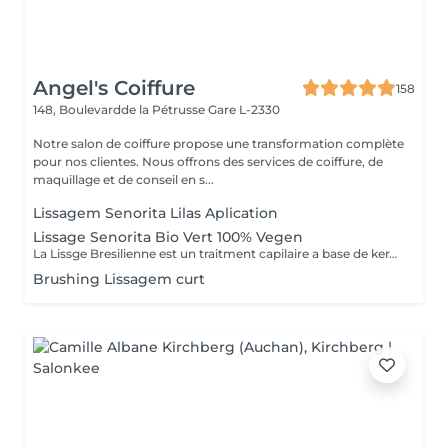
Angel's Coiffure
158
148, Boulevardde la Pétrusse
Gare L-2330
Notre salon de coiffure propose une transformation complète
pour nos clientes. Nous offrons des services de coiffure, de
maquillage et de conseil en s...
Lissagem Senorita Lilas Aplication
Lissage Senorita Bio Vert 100% Vegen
La Lissge Bresilienne est un traitment capilaire a base de keratine et collogene qui permrt de detendre les frosottis ,lisser les cheveux et leur donner de la brillance.Le resultat est des cheveux plus souples disciplines ,avec un effet lisse qui peut durer entre 3 a 6 mois,selon l entretien et les produits utilises.
Brushing Lissagem curt