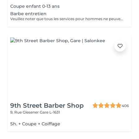
Coupe enfant 0-13 ans
Barbe entretien
Veuillez noter que tous les services pour hommes ne peuvent PAS être réservés en ligne. Merci d'appeler ou de passer pour réserver ces derniers. Quiconque ne respecte pas cela et réserve un service pour femme à la place ou utilise le compte d'une femme pour bloquer du temps pour le service d'un homme sera bloqué de toutes les réservations futures.
9th Street Barber Shop
406
9, Rue Glesener
Gare L-1631
Sh. + Coupe + Coiffage