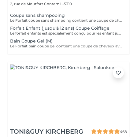
2, rue de Moutfort
Contern L-5310
Coupe sans shampooing
Le Forfait coupe sans shampoing contient une coupe de cheveux sans shampoing pour les étudiants. En cas de questions veuillez appeler au +352 26 35 02 89.
Forfait Enfant (jusqu'à 12 ans) Coupe Coiffage
Le forfait enfants est spécialement conçu pour les enfant jusqu'à l'âge de 6 ans - coupe + coiffage
Bain Coupe Gel (M)
Le Forfait bain coupe gel contient une coupe de cheveux avec shampoing et l'application d'un produit de finition (Gel, Cire, Laque, etc.) pour les étudiants. En cas de questions veuillez appeler au +352 26 35 02 89.
TONI&GUY KIRCHBERG
468