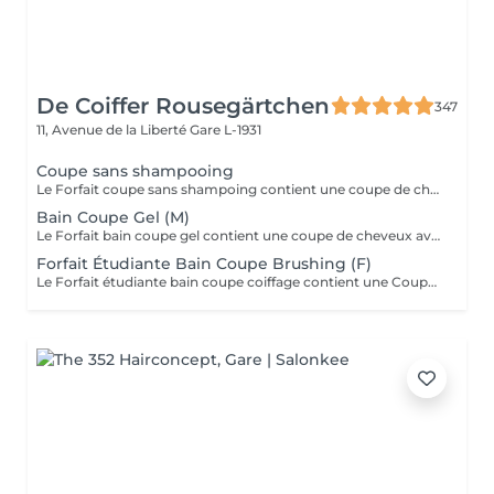
De Coiffer Rousegärtchen
347
11, Avenue de la Liberté
Gare L-1931
Coupe sans shampooing
Le Forfait coupe sans shampoing contient une coupe de cheveux sans shampoing pour les étudiants. En cas de questions veuillez appeler au +352 26 35 02 89.
Bain Coupe Gel (M)
Le Forfait bain coupe gel contient une coupe de cheveux avec shampoing et l'application d'un produit de finition (Gel, Cire, Laque, etc.) pour les étudiants. En cas de questions veuillez appeler au +352 26 35 02 89.
Forfait Étudiante Bain Coupe Brushing (F)
Le Forfait étudiante bain coupe coiffage contient une Coupe et un Brushing pour les étudiantes. Dépendant de la longueur des cheveux, le prix peut varier. En cas de questions veuillez appeler au +352 26 35 02 89.