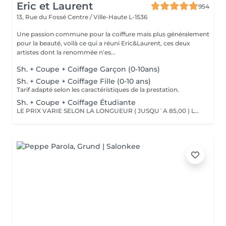
Eric et Laurent
954
13, Rue du Fossé
Centre / Ville-Haute L-1536
Une passion commune pour la coiffure mais plus généralement
pour la beauté, voilà ce qui a réuni Eric&Laurent, ces deux
artistes dont la renommée n'es...
Sh. + Coupe + Coiffage Garçon (0-10ans)
Sh. + Coupe + Coiffage Fille (0-10 ans)
Tarif adapté selon les caractéristiques de la prestation.
Sh. + Coupe + Coiffage Étudiante
LE PRIX VARIE SELON LA LONGUEUR ( JUSQU`A 85,00 ) Les remises sont valables uniquement mardi-mercredi-jeudi sur les prestations couleur, toner et balayage (-10%)