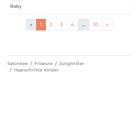
Baby
«
1
2
3
4
...
10
»
Salonkee
Friseure
Junglinster
Haarschnitte Kinder