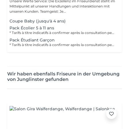
Unsere Werte Service: Die Exzellenz im Friseurdienst steht im
Mittelpunkt all unserer Handlungen und Interaktionen mit
unseren Kunden. Teamgeist: Je...
Coupe Baby (jusqu'à 4 ans)
Pack Écolier 5 à 11 ans
* Tarifs à titre indicatifs à confirmer après la consultation personnalisée établit auprès de votre coiffeur/stylist/spécialiste * La direction se réserve le droit dapporter des modifications pour le bon fonctionnement du salon
Pack Étudiant Garçon
* Tarifs à titre indicatifs à confirmer après la consultation personnalisée établit auprès de votre coiffeur/stylist/spécialiste * La direction se réserve le droit dapporter des modifications pour le bon fonctionnement du salon
Wir haben ebenfalls Friseure in der Umgebung
von Junglinster gefunden