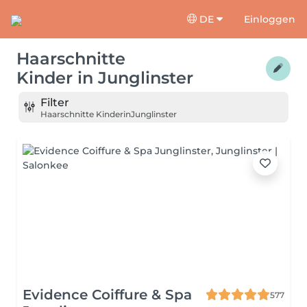
DE
Einloggen
Haarschnitte
Kinder
in
Junglinster
Filter
Haarschnitte Kinder
in
Junglinster
Evidence Coiffure & Spa
577