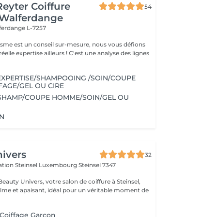
Reyter Coiffure
54
 Walferdange
ferdange L-7257
gisme est un conseil sur-mesure, nous vous défions
éelle expertise ailleurs ! C'est une analyse des lignes
EXPERTISE/SHAMPOOING /SOIN/COUPE
AGE/GEL OU CIRE
SHAMP/COUPE HOMME/SOIN/GEL OU
AN
ivers
32
ération Steinsel Luxembourg
Steinsel 7347
auty Univers, votre salon de coiffure à Steinsel,
lme et apaisant, idéal pour un véritable moment de
 Coiffage Garçon