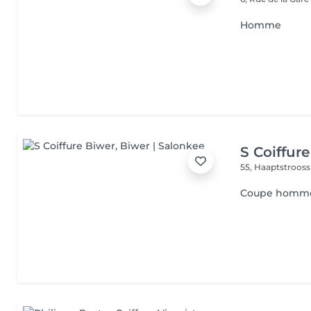
Homme
S Coiffur
55, Haaptstroos
Coupe homm