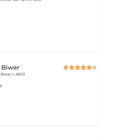
e Biwer
72
s
Biwer L-6833
e