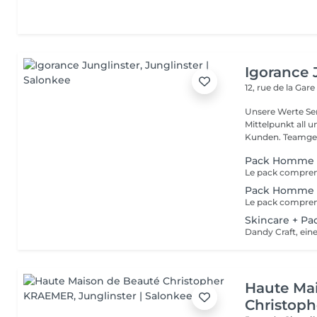
Igorance 
12, rue de la Gar
Unsere Werte Service: Die Exzellenz im Friseurdienst steht im
Mittelpunkt all 
Kunden. Team
Pack Homme
Pack Homme +
Skincare + P
Haute Ma
Christop