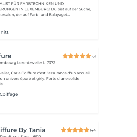
ALIST FÜR FARBTECHNIKEN UND
UNGEN IN LUXEMBURG! Du bist auf der Suche,
nach einem Friseursalon, der auf Farb- und Balayaget...
nitt
fure
161
uxembourg
Lorentzweiler L-7372
eiler, Carla Coiffure c'est l'assurance d'un accueil
n univers épuré et girly. Forte d'une solide
e...
 Coiffage
iffure By Tania
144
e
Roodt-sur-Syre L-6910