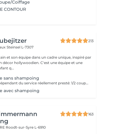
upe/Coiffage
E CONTOUR
ubejitzer
213
eaux
Steinsel L-7307
n et son équipe dans un cadre unique, inspiré par
llywoodien. C'est une équipe et une
ant q...
 sans shampoing
Prix peut varier dépendant du service réellement presté: 1/2 coupe Hommes : 19,5 Coupe cheveux secs : 23 Coupe Humide : 28,9
 avec shampoing
Zimmermann
163
ing
ARE
Roodt-sur-Syre L-6910