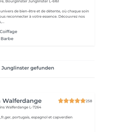
ère, Bourglinster
Junglinster L-6161
univers de bien-être et de détente, où chaque soin
ous reconnecter à votre essence. Découvrez nos
,...
 Coiffage
e Barbe
 Junglinster gefunden
a Walferdange
258
ins
Walferdange L-7264
,fr,ger, portugais, espagnol et capverdien