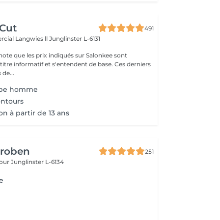
 Cut
491
cial Langwies ll
Junglinster L-6131
note que les prix indiqués sur Salonkee sont
tre informatif et s'entendent de base. Ces derniers
 de...
oupe homme
ntours
n à partir de 13 ans
Groben
251
bour
Junglinster L-6134
e