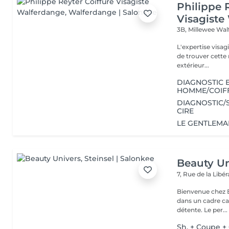
Philippe 
Visagiste
3B, Millewee
Wal
L'expertise visa
de trouver cette r
extérieur...
DIAGNOSTIC 
HOMME/COIFF
DIAGNOSTIC/
CIRE
LE GENTLEM
Beauty Un
7, Rue de la Lib
Bienvenue chez Be
dans un cadre ca
détente. Le per...
Sh. + Coupe +