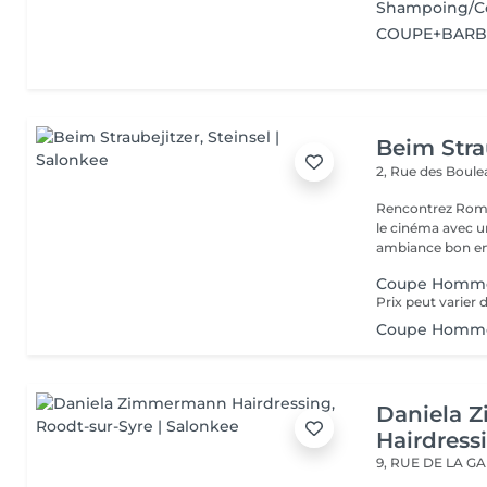
Shampoing/Co
COUPE+BARB
Beim Stra
2, Rue des Boul
Rencontrez Romai
le cinéma avec un décor ho
ambiance bon enf
Coupe Homme
Coupe Homme
Daniela 
Hairdress
9, RUE DE LA G