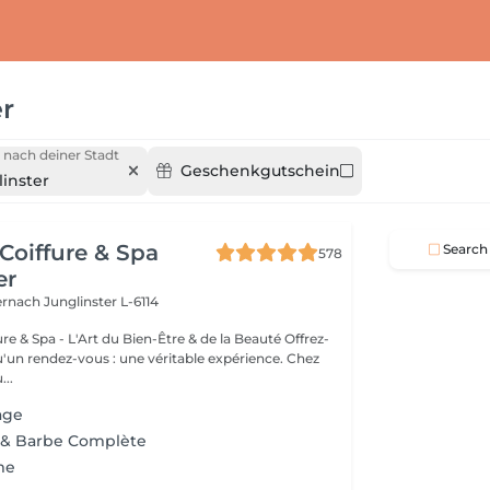
er
 nach deiner Stadt
Geschenkgutschein
inster
Coiffure & Spa
Search
578
er
ternach
Junglinster L-6114
& Spa - L'Art du Bien-Être & de la Beauté Offrez-
un rendez-vous : une véritable expérience. Chez
..
age
e & Barbe Complète
me