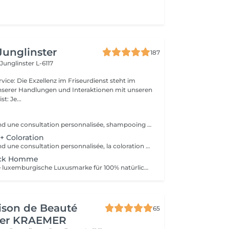
Junglinster
187
e
Junglinster L-6117
unserer Handlungen und Interaktionen mit unseren
geist: Je...
Le pack comprend une consultation personnalisée, shampooing et conditionneur spécifiques REDKEN, la coupe IGORANCE (finitions sur cheveux secs ) et les produits de styling REDKEN * Tarifs à titre indicatifs à confirmer après la consultation personnalisée établit auprès de votre coiffeur/stylist/spécialiste * La direction se réserve le droit d’apporter des modifications pour le bon fonctionnement du salon
 Coloration
Le pack comprend une consultation personnalisée, la coloration avec les produits LOREAL PROFESSIONNEL , shampooing et conditionneur spécifiques REDKEN , la coupe IGORANCE ( finitions sur cheveux secs) , les produits de styling REDKEN * Tarifs à titre indicatifs à confirmer après la consultation personnalisée établit auprès de votre coiffeur/stylist/spécialiste * La direction se réserve le droit d’apporter des modifications pour le bon fonctionnement du salon
ack Homme
Dandy Craft, eine luxemburgische Luxusmarke für 100% natürliche Gesichtspflegeprodukte. Gesichtspflegeset: Reinigungsmittel angereichert mit Aloe Vera Saft und Ginseng Peeling mit Vitamin C Feuchtigkeitscreme mit Sheabutter + Pack Homme
ison de Beauté
65
her KRAEMER