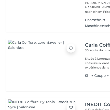
PREMIUM SPEZI
HAARVERLÄNGER
Haarschnitt
Maschinensch
Carla Coif
30, route du L
Située à Lorentzw
chaleureux dans u
expérience dans l
Sh. + Coupe +
INÉDIT Co
6, Rue de la Gar