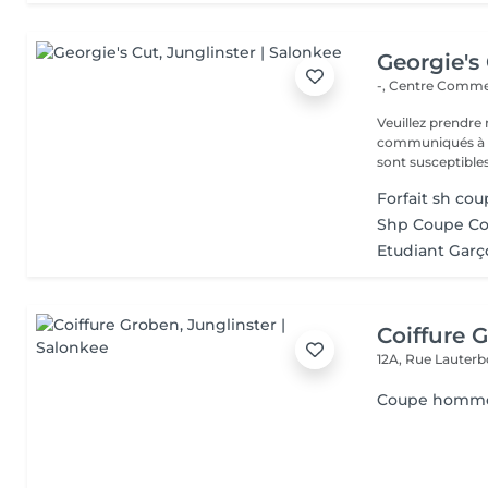
Georgie's
-, Centre Commer
Veuillez prendre 
communiqués à ti
sont susceptibles
Forfait sh c
Shp Coupe Co
Etudiant Garço
Coiffure 
12A, Rue Lauter
Coupe homm