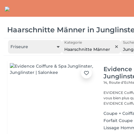
Haarschnitte Männer
in
Junglinst
Kategorie
Suche
Friseure
Haarschnitte Männer
Jungl
Evidence 
Junglinst
14, Route d‘Ech
EVIDENCE Coiffure 
vous bien plus qu'
EVIDENCE Coiffu.
Coupe + Coiff
Forfait Coup
Lissage Hom