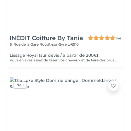
INÉDIT Coiffure By Tania
144
6, Rue de la Gare
Roodt-sur-Syre L-6910
Lissage Royal (sur devis / à partir de 200€)
Vous en avez assez de lisser vos cheveux et de faire des brushings au quotidien ? Les bienfaits de nos lissages sont nombreux, et ont comme atouts principales un gain de temps au quotidien, et l’avantage d’avoir des cheveux hydratés, brillants, et coiffés en tout temps et sans aucun effort ! Avec sa superbe composition à base d'acide hyaluronique et de protéine de soie, le lissage royal apporte hydratation et brillance à votre chevelure tout en lissant à 100% pour une durée moyenne de 7/8 mois ! Ses bienfaits : -Diminue la chute des cheveux -Diminue la casse des cheveux -Lisse à 100% -Organique, adapté aux enfants et femmes enceintes -Apporte une brillance extrême -Apporte de L'hydratation -Gain de temps au quotidien (adios les brushings et le lisseur) Prenez soin de vous !
Neu