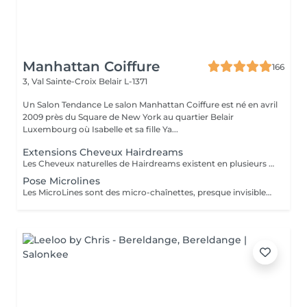
Manhattan Coiffure
166
3, Val Sainte-Croix
Belair L-1371
Un Salon Tendance Le salon Manhattan Coiffure est né en avril
2009 près du Square de New York au quartier Belair
Luxembourg où Isabelle et sa fille Ya...
Extensions Cheveux Hairdreams
Les Cheveux naturelles de Hairdreams existent en plusieurs variétés et qualités Venez au salon pour votre devis gratuit
Pose Microlines
Les MicroLines sont des micro-chaînettes, presque invisibles, sur lesquelles sont noués à la main des cheveux Hairdreams. Une fois la couleur et la structure choisies, elles sont fixées à vos cheveux et s´intègrent discrètement, dans une harmonie parfaite à la chevelure. Les microlines sont disponibles à partir de 1750 Euro