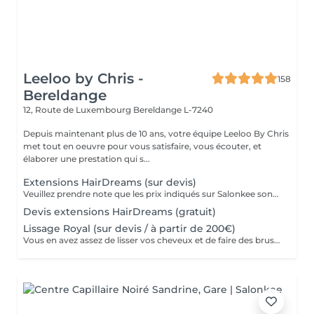
Leeloo by Chris -
158
Bereldange
12, Route de Luxembourg
Bereldange L-7240
Depuis maintenant plus de 10 ans, votre équipe Leeloo By Chris
met tout en oeuvre pour vous satisfaire, vous écouter, et
élaborer une prestation qui s...
Extensions HairDreams (sur devis)
Veuillez prendre note que les prix indiqués sur Salonkee sont communiqués à titre informatif et s'entendent de base. Ces derniers sont susceptibles de varier selon le diagnostic réalisé à votre arrivée au salon et l'expertise du professionnel à qui vous confiez votre beauté. Dans tous les cas, un devis précis vous sera proposé et toutes réalisations de prestations seront effectuées avec votre accord. Un grand merci d'avance pour votre compréhension. Au plaisir de vous revoir très vite.
Devis extensions HairDreams (gratuit)
Lissage Royal (sur devis / à partir de 200€)
Vous en avez assez de lisser vos cheveux et de faire des brushings au quotidien ? Les bienfaits de nos lissages sont nombreux, et ont comme atouts principales un gain de temps au quotidien, et l’avantage d’avoir des cheveux hydratés, brillants, et coiffés en tout temps et sans aucun effort ! Avec sa superbe composition à base d'acide hyaluronique et de protéine de soie, le lissage royal apporte hydratation et brillance à votre chevelure tout en lissant à 100% pour une durée moyenne de 7/8 mois ! Ses bienfaits : -Diminue la chute des cheveux -Diminue la casse des cheveux -Lisse à 100% -Organique, adapté aux enfants et femmes enceintes -Apporte une brillance extrême -Apporte de L'hydratation -Gain de temps au quotidien (adios les brushings et le lisseur) Prenez soin de vous !