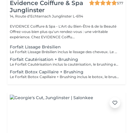
Evidence Coiffure & Spa
577
Junglinster
14, Route d‘Echternach
Junglinster L-6114
EVIDENCE Coiffure & Spa - L'Art du Bien-Être & de la Beauté
Offrez-vous bien plus qu'un rendez-vous : une véritable
expérience. Chez EVIDENCE Coiffu...
Forfait Lissage Brésilien
Le Forfait Lissage Brésilien inclus le lissage des cheveux. Le prix pourra varier en fonction de la longueur et densité des cheveux. Pour tout renseignement complémentaire, n'hésitez pas à nous appeler.
Forfait Cautérisation + Brushing
Le Forfait Cautérisation inclus la cautérisation, le brushing et le shampoing. Le prix pourra varier en fonction de la longueur des cheveux. Pour tout renseignement complémentaire, n'hésitez pas à nous appeler.
Forfait Botox Capillaire + Brushing
Le Forfait Botox Capillaire + Brushing inclus le botox, le brushing et le shampoing. Le prix pourra varier en fonction de la longueur des cheveux. Pour tout renseignement complémentaire, n'hésitez pas à nous appeler.