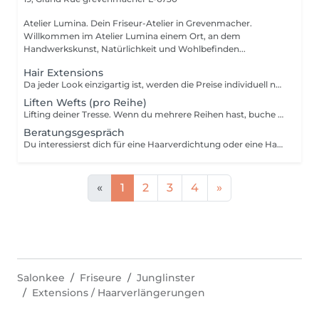
Atelier Lumina. Dein Friseur-Atelier in Grevenmacher.
Willkommen im Atelier Lumina einem Ort, an dem
Handwerkskunst, Natürlichkeit und Wohlbefinden...
Hair Extensions
Da jeder Look einzigartig ist, werden die Preise individuell nach gewünschter Haarlänge,-dichte und Technik berechnet.Gerne beraten wir dich ausführlich und persönlich.
Liften Wefts (pro Reihe)
Lifting deiner Tresse. Wenn du mehrere Reihen hast, buche dir diese Dienstleistung gerne zwei mal, damit wir genügend Zeit für dich haben.
Beratungsgespräch
Du interessierst dich für eine Haarverdichtung oder eine Haarverlängerung? Dann ist dies der richtige Termin für dich! Wir nehmen uns Zeit und schauen gemeinsam mit dir welche Methode die passende für dich ist. Der Betrag von 45€ wird dir auf deine Haarverlängerung oder Haarverdichtung verrechnet.
«
1
2
3
4
»
Salonkee
Friseure
Junglinster
Extensions / Haarverlängerungen