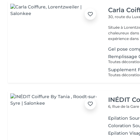
Carla Coif
30, route du L
Située à Lorentzw
chaleureux dans u
expérience dans l
Gel pose com
Remplissage 
Toutes décoratio
Supplement 
Toutes décoratio
INÉDIT Co
6, Rue de la Gar
Epilation Sour
Coloration Sou
Epilation Vis