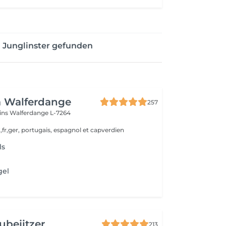
 Junglinster gefunden
a Walferdange
257
ins
Walferdange L-7264
,fr,ger, portugais, espagnol et capverdien
ls
gel
ubejitzer
213