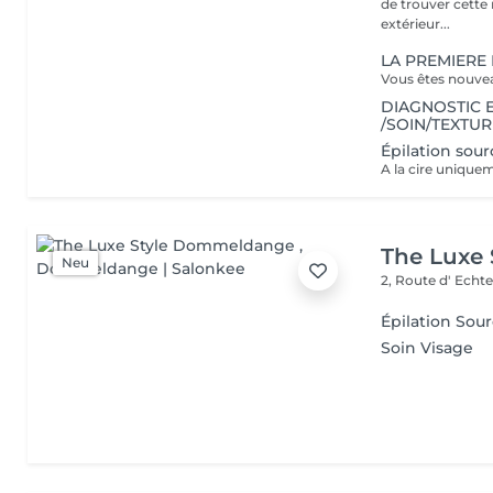
de trouver cette r
extérieur...
LA PREMIERE
DIAGNOSTIC 
/SOIN/TEXTU
Épilation sourc
A la cire unique
The Luxe
Neu
2, Route d' Echt
Épilation Sour
Soin Visage