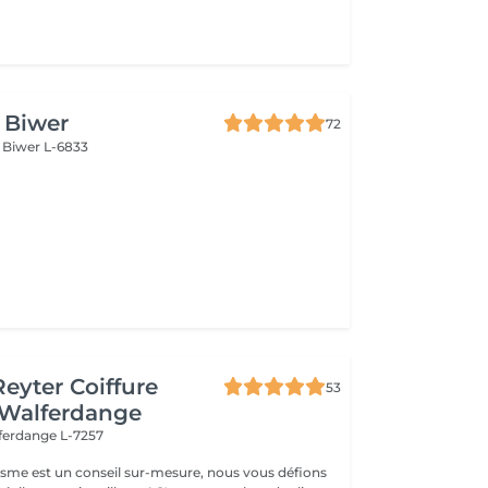
e Biwer
72
s
Biwer L-6833
Reyter Coiffure
53
 Walferdange
ferdange L-7257
gisme est un conseil sur-mesure, nous vous défions