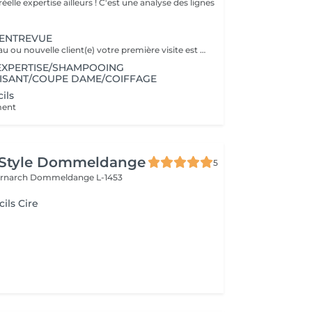
éelle expertise ailleurs ! C'est une analyse des lignes
 ENTREVUE
Vous êtes nouveau ou nouvelle client(e) votre première visite est une Entrevue. (Temps 30 minutes) Cette entrevue ne comprend aucun service de réalisation, il y aura des tests de styles, de communications et du conseils. Nous apprenons à vous connaitre et nous vous conseillons sur tous vos souhaits, afin de préparer notre premier rendez-vous. Cette Entrevue, nous permettra d'avoir une approche afin de comprendre en détail vos désirs et vos envies pour votre futur coupe ou couleur. Nous élaborons ensemble nos différentes méthodes de travail autour d'un thé ou un café pour vous proposer les services adaptés en vous indiquant un devis complet afin de fixer le prochain rendez-vous pour la réalisation.
EXPERTISE/SHAMPOOING
RISANT/COUPE DAME/COIFFAGE
ils
ment
 Style Dommeldange
5
ernarch
Dommeldange L-1453
cils Cire