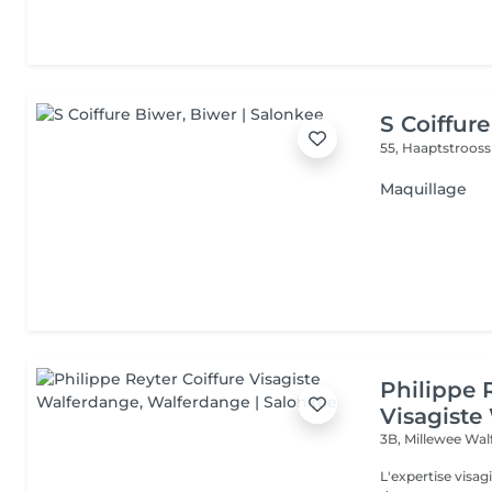
S Coiffur
55, Haaptstroos
Maquillage
Philippe 
Visagiste
3B, Millewee
Wal
L'expertise visa