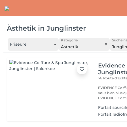
Ästhetik
in
Junglinster
Kategorie
Suche na
Friseure
Ästhetik
Junglin
Evidence 
Junglinst
14, Route d‘Ech
EVIDENCE Coiffure 
vous bien plus qu'
EVIDENCE Coiffu.
Forfait sourci
Forfait radiof