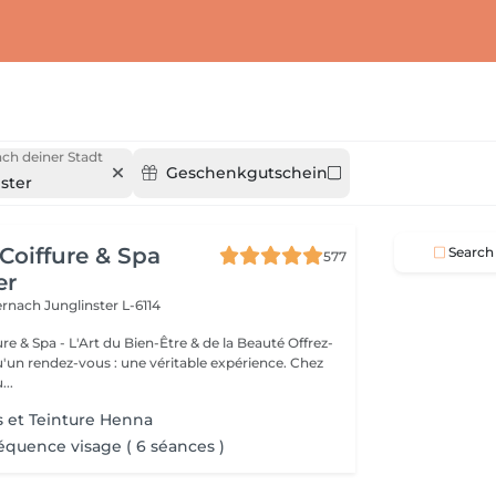
ch deiner Stadt
Geschenkgutschein
ster
Coiffure & Spa
Search
577
er
ternach
Junglinster L-6114
& Spa - L'Art du Bien-Être & de la Beauté Offrez-
un rendez-vous : une véritable expérience. Chez
..
ls et Teinture Henna
réquence visage ( 6 séances )