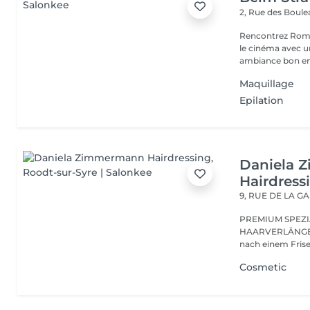
2, Rue des Boul
Rencontrez Romai
le cinéma avec un décor ho
ambiance bon enf
Maquillage
Epilation
Daniela 
Hairdress
9, RUE DE LA G
PREMIUM SPEZI
HAARVERLÄNGER
Cosmetic