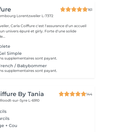
fure
161
uxembourg
Lorentzweiler L-7372
eiler, Carla Coiffure c'est l'assurance d'un accueil
n univers épuré et girly. Forte d'une solide
e...
plete
Gel Simple
ns supplementaires sont payant.
French / Babybommer
ns supplementaires sont payant.
iffure By Tania
144
e
Roodt-sur-Syre L-6910
cils
rcils
age + Cou