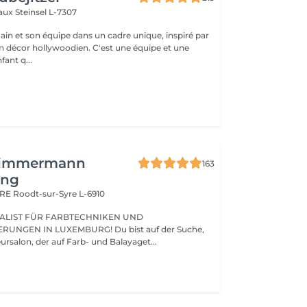
eaux
Steinsel L-7307
n et son équipe dans un cadre unique, inspiré par
llywoodien. C'est une équipe et une
ant q...
Zimmermann
163
ing
ARE
Roodt-sur-Syre L-6910
ALIST FÜR FARBTECHNIKEN UND
UNGEN IN LUXEMBURG! Du bist auf der Suche,
nach einem Friseursalon, der auf Farb- und Balayaget...