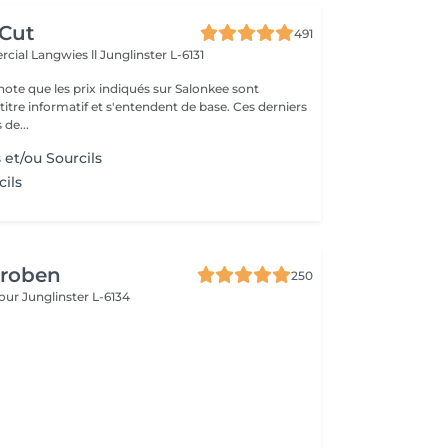
 Cut
491
cial Langwies ll
Junglinster L-6131
note que les prix indiqués sur Salonkee sont
tre informatif et s'entendent de base. Ces derniers
 de...
s et/ou Sourcils
cils
Groben
250
bour
Junglinster L-6134