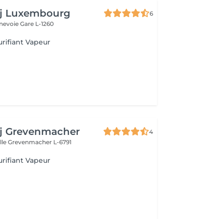
aj Luxembourg
6
nnevoie
Gare L-1260
urifiant Vapeur
aj Grevenmacher
4
lle
Grevenmacher L-6791
urifiant Vapeur