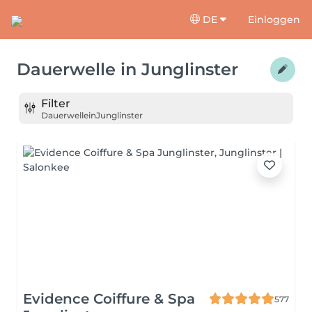
DE
Einloggen
Dauerwelle
in
Junglinster
Filter
Dauerwelle
in
Junglinster
Evidence Coiffure & Spa
577