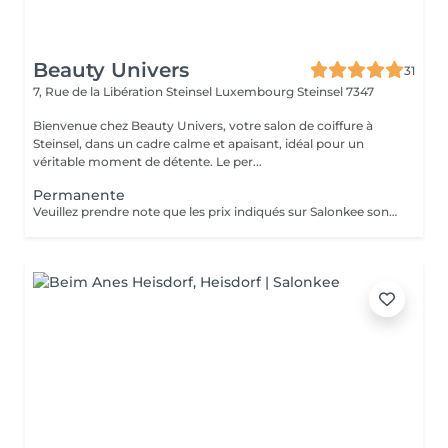
Beauty Univers
31
7, Rue de la Libération Steinsel Luxembourg
Steinsel 7347
Bienvenue chez Beauty Univers, votre salon de coiffure à
Steinsel, dans un cadre calme et apaisant, idéal pour un
véritable moment de détente. Le per...
Permanente
Veuillez prendre note que les prix indiqués sur Salonkee sont communiqués à titre informatif et s'entendent de base. Ces derniers sont susceptibles de varier selon le diagnostic réalisé à votre arrivée au salon et l'expertise du professionnel à qui vous confiez votre beauté. Dans tous les cas, un devis précis vous sera proposé et toutes réalisations de prestations seront effectuées avec votre accord. Un grand merci d'avance pour votre compréhension. Au plaisir de vous revoir très vite.