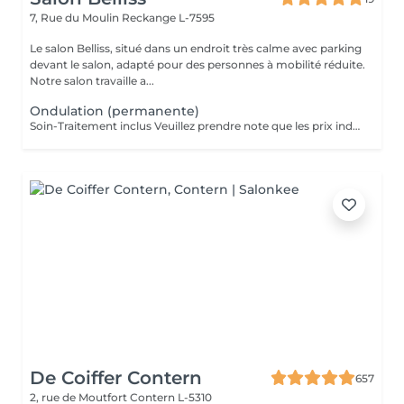
7, Rue du Moulin
Reckange L-7595
Le salon Belliss, situé dans un endroit très calme avec parking
devant le salon, adapté pour des personnes à mobilité réduite.
Notre salon travaille a...
Ondulation (permanente)
Soin-Traitement inclus Veuillez prendre note que les prix indiqués sur Salonkee sont communiqués à titre informatif et s'entendent de base. Ces derniers sont susceptibles de varier selon le diagnostic réalisé à votre arrivée au salon et l'expertise du professionnel à qui vous confiez votre beauté. Dans tous les cas, un devis précis vous sera proposé et toutes réalisations de prestations seront effectuées avec votre accord. Un grand merci d'avance pour votre compréhension. Au plaisir de vous recevoir très vite.
De Coiffer Contern
657
2, rue de Moutfort
Contern L-5310