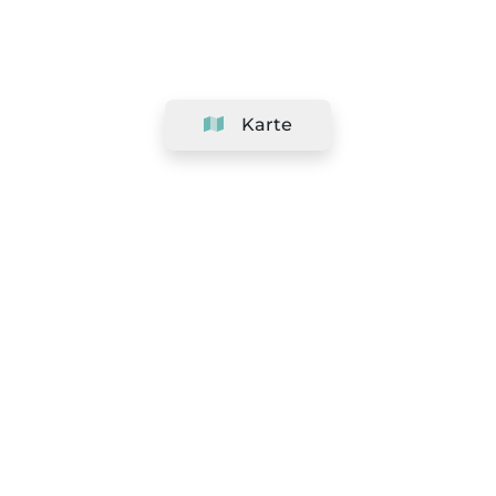
Karte
Unternehmen
Support
Team
&
Jobs
Ihr Geschäft hinzufügen
Rechtlich
Widerrufsrecht ausüben