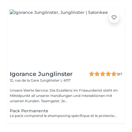
Igorance Junglinster
187
12, rue de la Gare
Junglinster L-6117
Unsere Werte Service: Die Exzellenz im Friseurdienst steht im
Mittelpunkt all unserer Handlungen und Interaktionen mit
unseren Kunden. Teamgeist: Je...
Pack Permanente
Le pack comprend le shampooing spécifique et le protecteur REDKEN , la permanente avec les produits LOREAL PROFESSIONNEL , le conditionneur REDKEN , le séchage et les produits de styling REDKEN Option Coupe : la coupe IGORANCE (finition sur cheveux secs), le séchage et les produits de styling REDKEN. * Tarifs à titre indicatifs à confirmer après la consultation personnalisée établit auprès de votre coiffeur/stylist/spécialiste * La direction se réserve le droit d’apporter des modifications pour le bon fonctionnement du salon