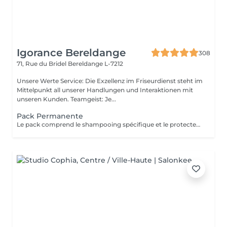
Igorance Bereldange
308
71, Rue du Bridel
Bereldange L-7212
Unsere Werte Service: Die Exzellenz im Friseurdienst steht im
Mittelpunkt all unserer Handlungen und Interaktionen mit
unseren Kunden. Teamgeist: Je...
Pack Permanente
Le pack comprend le shampooing spécifique et le protecteur REDKEN , la permanente avec les produits LOREAL PROFESSIONNEL , le conditionneur REDKEN , le séchage et les produits de styling REDKEN Option Coupe : la coupe IGORANCE (finition sur cheveux secs), le séchage et les produits de styling REDKEN. * Tarifs à titre indicatifs à confirmer après la consultation personnalisée établit auprès de votre coiffeur/stylist/spécialiste * La direction se réserve le droit d’apporter des modifications pour le bon fonctionnement du salon