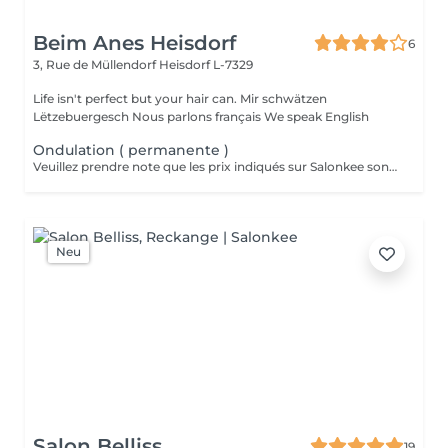
Beim Anes Heisdorf
6
3, Rue de Müllendorf
Heisdorf L-7329
Life isn't perfect but your hair can. Mir schwätzen
Lëtzebuergesch Nous parlons français We speak English
Ondulation ( permanente )
Veuillez prendre note que les prix indiqués sur Salonkee sont communiqués à titre informatif et s'entendent de base. Ces derniers sont susceptibles de varier selon le diagnostic réalisé à votre arrivée au salon et l'expertise du professionnel à qui vous confiez votre beauté. Dans tous les cas, un devis précis vous sera proposé et toutes réalisations de prestations seront effectuées avec votre accord. Un grand merci d'avance pour votre compréhension. Au plaisir de vous recevoir très vite.
Neu
Salon Belliss
19