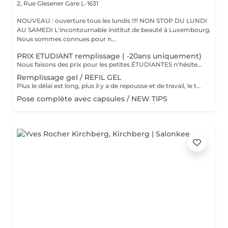
2, Rue Glesener
Gare L-1631
NOUVEAU : ouverture tous les lundis !!!! NON STOP DU LUNDI
AU SAMEDI L'incontournable institut de beauté à Luxembourg.
Nous sommes connues pour n...
PRIX ETUDIANT remplissage ( -20ans uniquement)
Nous faisons des prix pour les petites ÉTUDIANTES n'hésitez pas a passer
Remplissage gel / REFIL GEL
Plus le délai est long, plus il y a de repousse et de travail, le tarif s'adapte donc au temps écoulé depuis votre dernier rendez-vous. Merci de choisir le remplissage adapté
Pose complète avec capsules / NEW TIPS