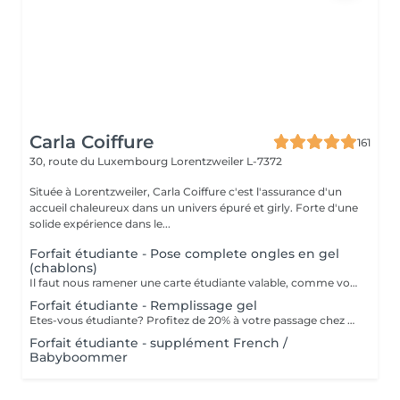
Carla Coiffure
161
30, route du Luxembourg
Lorentzweiler L-7372
Située à Lorentzweiler, Carla Coiffure c'est l'assurance d'un
accueil chaleureux dans un univers épuré et girly. Forte d'une
solide expérience dans le...
Forfait étudiante - Pose complete ongles en gel
(chablons)
Il faut nous ramener une carte étudiante valable, comme vous êtes étudiante.
Forfait étudiante - Remplissage gel
Etes-vous étudiante? Profitez de 20% à votre passage chez nous pour votre remplissage. ATTENTION: il nous faut une carte étudiante valable que vous etes bien étudiante.
Forfait étudiante - supplément French /
Babyboommer