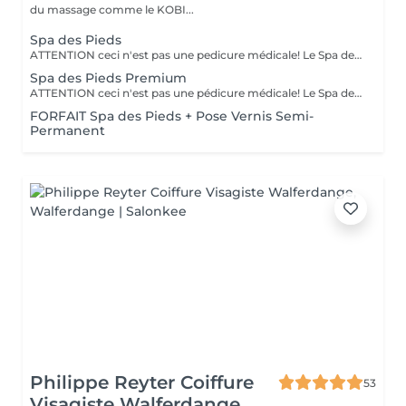
du massage comme le KOBI...
Spa des Pieds
ATTENTION ceci n'est pas une pedicure médicale! Le Spa des pieds est un soin des pieds : - bain des pieds au sel, - coupe et limage des ongles, - pousse et coupe des cuticules, - rapage des talons à la spatule, - un gommage et l'application d'une crème nourrissante.
Spa des Pieds Premium
ATTENTION ceci n'est pas une pédicure médicale! Le Spa des pieds est un soin des pieds avec: - bain des pieds au sel, - coupe et limage des ongles, - pousse et coupe des cuticules, - rapage des talons à la spatule, - un gommage, - la pose d'un masque/chausson et un massage des pieds.
FORFAIT Spa des Pieds + Pose Vernis Semi-
Permanent
Philippe Reyter Coiffure
53
Visagiste Walferdange