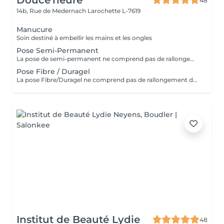
Douce'heure
48
14b, Rue de Medernach
Larochette L-7619
Manucure
Soin destiné à embellir les mains et les ongles
Pose Semi-Permanent
La pose de semi-permanent ne comprend pas de rallongement des ongles. Si vous souhaitez plus de longueur, merci de sélectionner l'option pose complète avec rallongement
Pose Fibre / Duragel
La pose Fibre/Duragel ne comprend pas de rallongement des ongles. Si vous souhaitez plus de longueur, merci de sélectionner l'option pose complète avec rallongement
Institut de Beauté Lydie
48