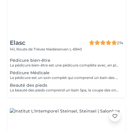
Elasc
274
141, Route de Trèves
Niederanven L-6940
Pédicure bien-être
La pédicure bien-être est une pédicure complète avec, en plus, un gommage et une pause de masque.
Pédicure Médicale
La pédicure est un soin complet qui comprend un bain des pieds Spa, la coupe et le limage des ongles, la pousse et la coupe des cuticules, le traitement des ongles incarnés ainsi que celui des callosités et/ou des cors au credo, au bistouri, à la râpe et à la fraiseuse.
Beauté des pieds
La beauté des pieds comprend un bain Spa, la coupe des ongles, la pousse et la coupe des cuticules ainsi que le traitement des callosités à la râpe et à la fraiseuse.