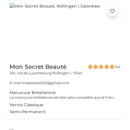
Mon Secret Beauté
142
201, rue de Luxembourg
Rollingen L-7540
E-mail msbeaute2021@gmail.com
Manucure Brésilienne
La manucure brésilienne est bien plus complète que la French manucure puisqu'il s'agit d'un soin complet des mains, des ongles et des cuticules. L'objectif est d'hydrater les mains et les ongles, avec des produits doux et écologiques (les produits utilisés ne nécessitent pas d'eau), et des massages. Elle peut d'ailleurs être aussi bien réalisée sur les ongles de pieds : les professionnels vont alors en même temps traiter et masser les pieds.
Vernis Classique
Semi-Permanent