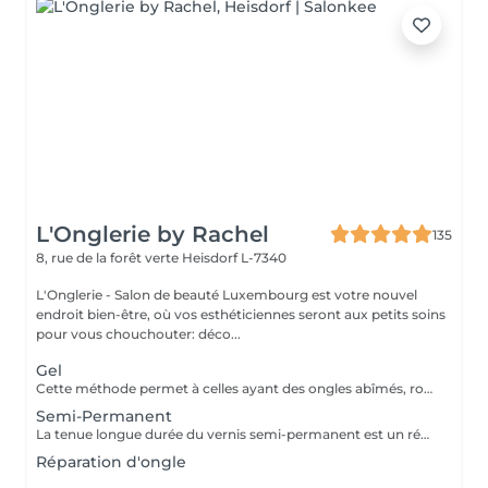
L'Onglerie by Rachel
135
8, rue de la forêt verte
Heisdorf L-7340
L'Onglerie - Salon de beauté Luxembourg est votre nouvel
endroit bien-être, où vos esthéticiennes seront aux petits soins
pour vous chouchouter: déco...
Gel
Cette méthode permet à celles ayant des ongles abîmés, rongés, cassants, de retrouver de très jolies mains. En rallongement ou en simple gainage, le gel apportera solidité à vos ongles, et une couleur longue durée
Semi-Permanent
La tenue longue durée du vernis semi-permanent est un réel avantage. La pose sera effectuée avec soin, en adaptant les produits utilisés. La prestation sera entièrement personnalisée. La tenue peut aller de 2 à 3 semaines, 4 maximum selon le type d'ongle. Fini les retouches manucure tous les 4 jours, c'est une vraie liberté qui s'offre à vous ! Finesse et tenue longue durée ! N'hésitez pas à demander conseil
Réparation d'ongle