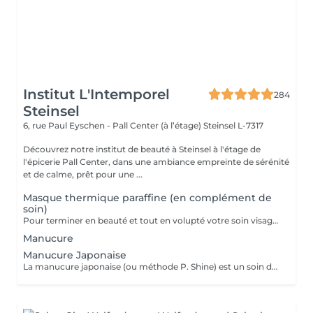
Institut L'Intemporel
284
Steinsel
6, rue Paul Eyschen - Pall Center (à l’étage)
Steinsel L-7317
Découvrez notre institut de beauté à Steinsel à l'étage de
l'épicerie Pall Center, dans une ambiance empreinte de sérénité
et de calme, prêt pour une ...
Masque thermique paraffine (en complément de
soin)
Pour terminer en beauté et tout en volupté votre soin visage, nous vous proposons le 'double masque '. Cela consiste en une application d'un masque crème bourré d'actifs hydratants/régénérants/anti-âge ou anti-oxydants suivi d'un bain de paraffine tiède. Ceci permet la pénétration intégrale du masque crème grâce à la chaleur de la paraffine et une fin de soin en douceur grâce aux actifs de la paraffine adoucissants et calmants. Une véritable invitation à la détente.
Manucure
Manucure Japonaise
La manucure japonaise (ou méthode P. Shine) est un soin de beauté naturel et ancestral visant à renforcer, nourrir et faire briller les ongles sans vernis ni gel. En utilisant des produits naturels comme la cire d'abeille, des minéraux, et de la poudre de perle, elle rend les ongles sains, forts et brillants avec un effet miroir, idéal pour réparer les ongles abîmés (après gel ou semi-permanent, grossesse...). Convient aux ongles naturels fragiles, mous, cassants ou dédoublés, mais aussi simplement pour offrir une période de repos et de soin aux ongles.