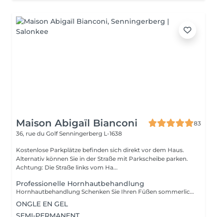
Maison Abigaïl Bianconi
83
36, rue du Golf
Senningerberg L-1638
Kostenlose Parkplätze befinden sich direkt vor dem Haus.
Alternativ können Sie in der Straße mit Parkscheibe parken.
Achtung: Die Straße links vom Ha...
Professionelle Hornhautbehandlung
Hornhautbehandlung Schenken Sie Ihren Füßen sommerliche Geschmeidigkeit mit unserer hochwirksamen professionellen Hornhautbehandlung. In nur 30 Minuten entfernen wir sanft raue und verhärtete Stellen für sichtbar glatte, weiche Füße. Das Ergebnis: zarte, gepflegte Füße bereit für Ihre Lieblingssandalen, genau rechtzeitig für die warmen Tage! Bitte beachten: Dies ist keine Pediküre Nägel und Nagellack sind nicht inbegriffen.
ONGLE EN GEL
SEMI-PERMANENT