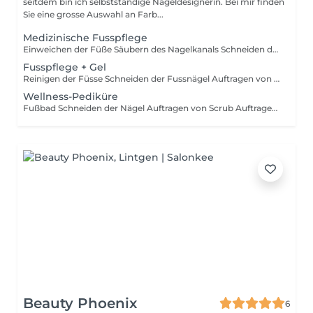
seitdem bin ich selbstständige Nageldesignerin. Bei mir finden
Sie eine grosse Auswahl an Farb...
Medizinische Fusspflege
Einweichen der Füße Säubern des Nagelkanals Schneiden der Nägel Ausschneiden von eingewachsenen Nägeln Entfernung Von Hornhaut, Hühnerauge, Risse Creme bei Bedarf Pilzbehandlung
Fusspflege + Gel
Reinigen der Füsse Schneiden der Fussnägel Auftragen von Gel ob in Farbe oder Feiss Hält 2-3 Monate
Wellness-Pediküre
Fußbad Schneiden der Nägel Auftragen von Scrub Auftragen von Mask mit Einwirkungszeit Massage vom Fuß bis zum Bein Creme
Beauty Phoenix
6