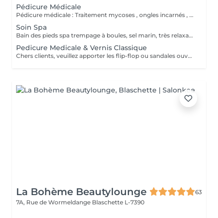
Pédicure Médicale
Pédicure médicale : Traitement mycoses , ongles incarnés , corrections des ongles en plicature , ongles en tuile de provence , en volute, durillons, cors ,callosités, crevasses, pied d'athlète et tous les affections. Le prix varie en fonction du problème.
Soin Spa
Bain des pieds spa trempage à boules, sel marin, très relaxant. Gommage & massage inclus. Service non disponible pour ongles mycosiques , je propose l'autre solution de traitement.
Pedicure Medicale & Vernis Classique
Chers clients, veuillez apporter les flip-flop ou sandales ouvertes pour pose de verniz classique.
La Bohème Beautylounge
63
7A, Rue de Wormeldange
Blaschette L-7390