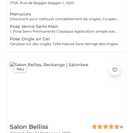
170A, Rue de Beggen
beggen L-1220
Manucure
Dissolvant pour nettoyer completement les ongles, Coupez et Modelez les ongles avec une lime, Mouillez les mains quelques minutes pour ramollir les cuticules, Pousses les Cuticules avec batone pour repousser doucement vers l'arrière et coupez les excès, Hydratez les Mains avec crème et les cuticules pour maintenir la peau douce, Appliquez une base transparent pour protéger les ongles. Attendez suffisamment de tempos pour sèche.
Pose Vernis Semi Main
1. Pose Semi-Permanente Classique Application simple avec une fine couche de base. Idéale pour celles qui souhaitent de la couleur, de la brillance et un léger renfort. Tenue moyenne 2 semaines. 2. Pose Semi + Renfort Combinaison d'une base classique avec une couche de renfort. Offre une meilleure résistance que le semi-permanent classique, parfaite pour les ongles naturels. Moyenne Tenue de 2 à 3 semaines. 3. Pose Semi + Fiber Ultra Base classique combinée à un gel enrichi en fibres, idéale pour les ongles fragiles ou nécessitant un renforcement supplémentaire. Tenue Moyenne 3 à 4 semaines.
Pose Ongle en Gel
Gel pose sur des ongles Taille Nature Sans ralonge des ongles
Neu
Salon Belliss
18