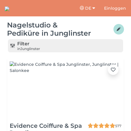
DE
Einloggen
Nagelstudio &
Pediküre
in
Junglinster
Filter
in
Junglinster
Evidence Coiffure & Spa
577