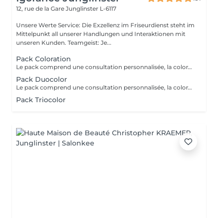
12, rue de la Gare
Junglinster L-6117
Unsere Werte Service: Die Exzellenz im Friseurdienst steht im
Mittelpunkt all unserer Handlungen und Interaktionen mit
unseren Kunden. Teamgeist: Je...
Pack Coloration
Le pack comprend une consultation personnalisée, la coloration des racines avec les produits L’OREAL PROFESSIONNEL , shampooing et conditionneur spécifiques REDKEN , le séchage et les produits de finitions REDKEN. Option Coupe : la coupe IGORANCE ( finition sur cheveux secs), le séchage et les produits de finitions REDKEN. * Tarifs à titre indicatifs à confirmer après la consultation personnalisée établit auprès de votre coiffeur/stylist/spécialiste * La direction se réserve le droit d’apporter des modifications pour le bon fonctionnement du salon
Pack Duocolor
Le pack comprend une consultation personnalisée, la coloration des racines et un coup de soleil avec les produits LOREAL PROFESSIONNEL , shampooing et conditionneur spécifiques REDKEN , le séchage et les produits de styling REDKEN Option Coupe : la coupe IGORANCE ( finition sur cheveux secs), le séchage et les produits de styling REDKEN. * Tarifs à titre indicatifs à confirmer après la consultation personnalisée établit auprès de votre coiffeur/stylist/spécialiste * La direction se réserve le droit d’apporter des modifications pour le bon fonctionnement du salon
Pack Triocolor