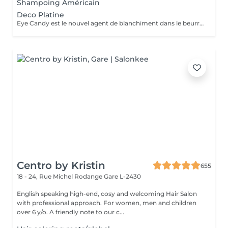
Shampoing Américain
Deco Platine
Eye Candy est le nouvel agent de blanchiment dans le beurre à faible teneur en ammoniac, capable de garantir des résultats de blanchiment élevés sans attaquer ni endommager la structure du cheveu et avec une action délicate et protectrice sur la peau. Pendant les phases de décoloration, il protège les cheveux, leur donne force et vitalité, reconstruit et revitalise, tout en aidant à maintenir la structure capillaire compacte pendant tout le processus d'éclaircissement. Une formule innovante et efficace, un produit révolutionnaire au service du salon, en parfaite adéquation avec les tendances du moment, qui exigent souvent un éclairage extrême comme base des couleurs à la mode. Avec Eye Candy, vous pouvez décolorer les cheveux même à des rythmes soutenus en les laissant parfaitement intacts et vitaux!
Centro by Kristin
655
18 - 24, Rue Michel Rodange
Gare L-2430
English speaking high-end, cosy and welcoming Hair Salon
with professional approach. For women, men and children
over 6 y/o. A friendly note to our c...