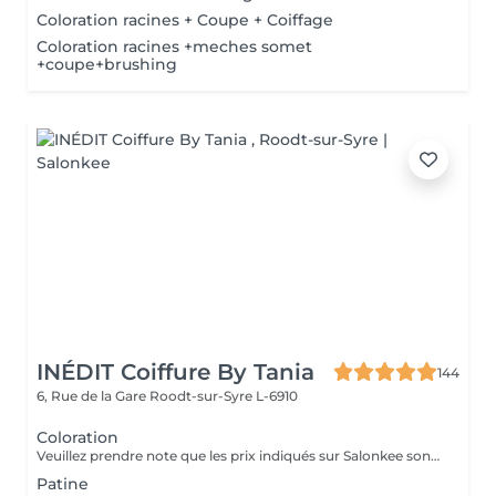
Coloration racines + Coupe + Coiffage
Coloration racines +meches somet
+coupe+brushing
INÉDIT Coiffure By Tania
144
6, Rue de la Gare
Roodt-sur-Syre L-6910
Coloration
Veuillez prendre note que les prix indiqués sur Salonkee sont communiqués à titre informatif et s'entendent de base. Ces derniers sont susceptibles de varier selon le diagnostic réalisé à votre arrivée au salon et l'expertise du professionnel à qui vous confiez votre beauté. Dans tous les cas, un devis précis vous sera proposé et toutes réalisations de prestations seront effectuées avec votre accord. Un grand merci d'avance pour votre compréhension. Au plaisir de vous revoir très vite.
Patine