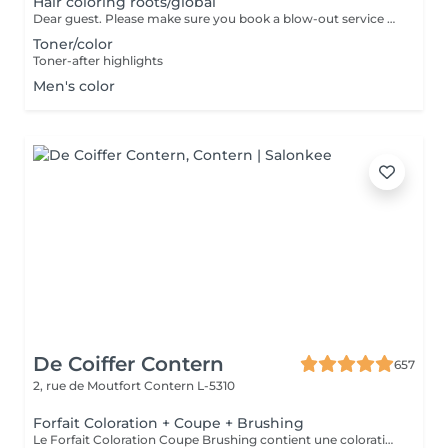
Hair coloring roots/global
Dear guest. Please make sure you book a blow-out service after your color service, that is additional 30 minutes to the total service. Thank you for understanding. Team Centro
Toner/color
Toner-after highlights
Men's color
De Coiffer Contern
657
2, rue de Moutfort
Contern L-5310
Forfait Coloration + Coupe + Brushing
Le Forfait Coloration Coupe Brushing contient une coloration des racines et une coupe. Dépendant de la quantité de couleur utilisée ou de la longueur des cheveux le prix peut varier. (Veuillez sélectionner le Forfait Balayage au cas où vous souhaitez avoir des mèches ou un Balayage.) En cas de questions veuillez appeler au +352 26 35 02 89