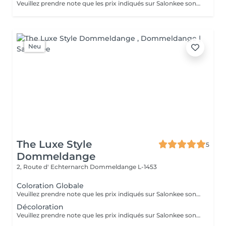
Veuillez prendre note que les prix indiqués sur Salonkee sont communiqués à titre informatif et s'entendent de base. Ces derniers sont susceptibles de varier selon le diagnostic réalisé à votre arrivée au salon et l'expertise du professionnel à qui vous confiez votre beauté. Dans tous les cas, un devis précis vous sera proposé et toutes réalisations de prestations seront effectuées avec votre accord. Un grand merci d'avance pour votre compréhension. Au plaisir de vous recevoir très vite.
Neu
The Luxe Style
5
Dommeldange
2, Route d' Echternarch
Dommeldange L-1453
Coloration Globale
Veuillez prendre note que les prix indiqués sur Salonkee sont communiqués à titre informatif et s'entendent de base. Ces derniers sont susceptibles de varier selon le diagnostic réalisé à votre arrivée au salon et l'expertise du professionnel à qui vous confiez votre beauté. Dans tous les cas, un devis précis vous sera proposé et toutes réalisations de prestations seront effectuées avec votre accord. Un grand merci d'avance pour votre compréhension. Au plaisir de vous recevoir très vite.
Décoloration
Veuillez prendre note que les prix indiqués sur Salonkee sont communiqués à titre informatif et s'entendent de base. Ces derniers sont susceptibles de varier selon le diagnostic réalisé à votre arrivée au salon et l'expertise du professionnel à qui vous confiez votre beauté. Dans tous les cas, un devis précis vous sera proposé et toutes réalisations de prestations seront effectuées avec votre accord. Un grand merci d'avance pour votre compréhension. Au plaisir de vous recevoir très vite.