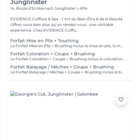
Junglinster
14, Route d‘Echternach
Junglinster L-6114
EVIDENCE Coiffure & Spa - L'Art du Bien-Être & de la Beauté
Offrez-vous bien plus qu'un rendez-vous : une véritable
expérience. Chez EVIDENCE Coiffu...
Forfait Mise en Plis + Touching
Le Forfait Mise en Plis + Brushing inclus la mise en plis, la mousse et le shampoing. Le prix pourra varier en fonction de la longueur des cheveux. Pour tout renseignement complémentaire, n'hésitez pas à nous appeler.
Forfait Coloration + Coupe + Brushing
Le Forfait Coloration + Coupe + Brushing inclus la coloration des racines, la coupe, le brushing et le shampoing. Le prix pourra varier en fonction de la longueur des cheveux. Pour tout renseignement complémentaire, n'hésitez pas à nous appeler.
Forfait Balayage / Mèches + Coupe + Brushing
Le Forfait Balayage / Mèches + Coupe + Brushing inclus le balayage, le traitement, la coupe, le brushing, le shampoing et le soin. Le prix pourra varier en fonction de la longueur des cheveux. Pour tout renseignement complémentaire, n'hésitez pas à nous appeler.