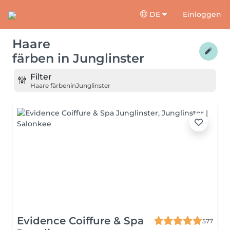
DE
Einloggen
Haare
färben
in
Junglinster
Filter
Haare färben
in
Junglinster
Evidence Coiffure & Spa
577