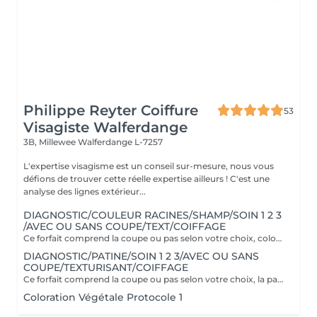
Philippe Reyter Coiffure
53
Visagiste Walferdange
3B, Millewee
Walferdange L-7257
L'expertise visagisme est un conseil sur-mesure, nous vous
défions de trouver cette réelle expertise ailleurs ! C'est une
analyse des lignes extérieur...
DIAGNOSTIC/COULEUR RACINES/SHAMP/SOIN 1 2 3
/AVEC OU SANS COUPE/TEXT/COIFFAGE
Ce forfait comprend la coupe ou pas selon votre choix, coloration uniquement en racines. Il comprend le soin Botanical 1 2 3 spécifique à la couleur. Supplément cheveux longs 25€
DIAGNOSTIC/PATINE/SOIN 1 2 3/AVEC OU SANS
COUPE/TEXTURISANT/COIFFAGE
Ce forfait comprend la coupe ou pas selon votre choix, la patine est un reflet pratique pour refroidir ou réchauffer un balayage ou donner une nuance à sa couleur naturelle. Couverture cheveux blancs 70% uniquement. Il comprend le soin Botanical 1 2 3 spécifique à la couleur.
Coloration Végétale Protocole 1