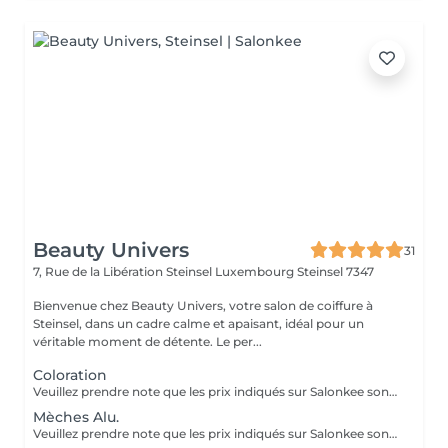
Beauty Univers
31
7, Rue de la Libération Steinsel Luxembourg
Steinsel 7347
Bienvenue chez Beauty Univers, votre salon de coiffure à
Steinsel, dans un cadre calme et apaisant, idéal pour un
véritable moment de détente. Le per...
Coloration
Veuillez prendre note que les prix indiqués sur Salonkee sont communiqués à titre informatif et s'entendent de base. Ces derniers sont susceptibles de varier selon le diagnostic réalisé à votre arrivée au salon et l'expertise du professionnel à qui vous confiez votre beauté. Dans tous les cas, un devis précis vous sera proposé et toutes réalisations de prestations seront effectuées avec votre accord. Un grand merci d'avance pour votre compréhension. Au plaisir de vous revoir très vite.
Mèches Alu.
Veuillez prendre note que les prix indiqués sur Salonkee sont communiqués à titre informatif et s'entendent de base. Ces derniers sont susceptibles de varier selon le diagnostic réalisé à votre arrivée au salon et l'expertise du professionnel à qui vous confiez votre beauté. Dans tous les cas, un devis précis vous sera proposé et toutes réalisations de prestations seront effectuées avec votre accord. Un grand merci d'avance pour votre compréhension. Au plaisir de vous revoir très vite.