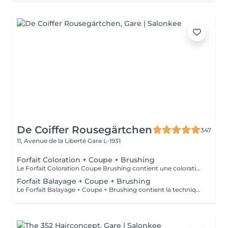
De Coiffer Rousegärtchen
347
11, Avenue de la Liberté
Gare L-1931
Forfait Coloration + Coupe + Brushing
Le Forfait Coloration Coupe Brushing contient une coloration des racines et une coupe. Dépendant de la quantité de couleur utilisée ou de la longueur des cheveux le prix peut varier. (Veuillez sélectionner le Forfait Balayage au cas où vous souhaitez avoir des mèches ou un Balayage.) En cas de questions veuillez appeler au +352 26 35 02 89
Forfait Balayage + Coupe + Brushing
Le Forfait Balayage + Coupe + Brushing contient la technique Balayage, un coulage (pour donner le bon reflet au Balayage), Olaplex, une Coupe et un Brushing. Dépendant de la quantité de produit utilisée ou de la longueur des cheveux, le prix peut varier. En cas de questions veuillez appeler au +352 26 35 02 89.