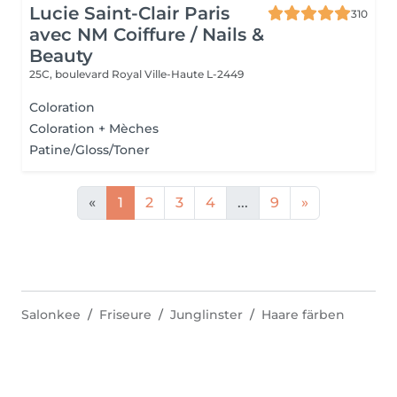
Lucie Saint-Clair Paris
310
avec NM Coiffure / Nails &
Beauty
25C, boulevard Royal
Ville-Haute L-2449
Coloration
Coloration + Mèches
Patine/Gloss/Toner
«
1
2
3
4
...
9
»
Salonkee
Friseure
Junglinster
Haare färben