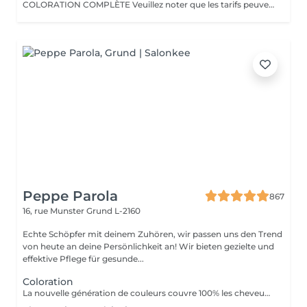
COLORATION COMPLÈTE Veuillez noter que les tarifs peuvent varier en fonction de la longueur des cheveux, de leur densité, de la quantité de produit nécessaire ainsi que de la complexité de la prestation. COLOR.ME by KEVIN.MURPHY Découvrez une expérience de coloration haut de gamme avec COLOR.ME by KEVIN.MURPHY, une gamme de coloration professionnelle alliant performance, innovation et respect de la fibre capillaire. Les avantages : Formule sans ammoniaque, sans PPD et sans parabène Enrichie en miel, beurre de karité et grenade pour nourrir et protéger les cheveux Jusqu'à 100 % de couverture des cheveux blancs Couleur intense, lumineuse et durable Respect optimal de la fibre capillaire et du cuir chevelu Cheveux visiblement plus doux, brillants et éclatants de santé Formule cruelty-free, développée dans le respect du bien-être animal Une expérience de coloration premium qui associe l'excellence de la couleur à des actifs de soin performants, pour un résultat sur mesure, éclatant et naturellement sophistiqué.
Peppe Parola
867
16, rue Munster
Grund L-2160
Echte Schöpfer mit deinem Zuhören, wir passen uns den Trend
von heute an deine Persönlichkeit an! Wir bieten gezielte und
effektive Pflege für gesunde...
Coloration
La nouvelle génération de couleurs couvre 100% les cheveux blancs, ce qui rend le traitement aussi naturel que possible car il ne contient ni ammoniaque, ni PPD (paraphénylènediamine), ni résorcine, ni paraben ni Nichel. L'ajout d'extrait de feuille de Baobab confère à la crème une grande valeur cosmétique, offrant protection, hydratation, brillance et douceur au toucher. Il contient également de l'huile d'argan, de l'huile de karité, de l'huile de pépins de raisin et de l'extrait de citron en remplacement de la paraffine. Ces composants d'origine végétale sont reconnus pour leur pouvoir hydratant, nourrissant et polissant exceptionnel.