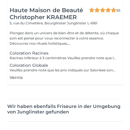
Haute Maison de Beauté
65
Christopher KRAEMER
5, rue du Cimetière, Bourglinster
Junglinster L-6161
Plongez dans un univers de bien-être et de détente, où chaque
soin est pensé pour vous reconnecter à votre essence.
Découvrez nos rituels holistiques,...
Coloration Racines
Racines inférieur à 3 centimètres Veuillez prendre note que les prix indiqués sur Salonkee sont communiqués à titre informatif et s'entendent de base. Ces derniers sont susceptibles de varier selon le diagnostic réalisé à votre arrivée au salon et l'expertise du professionnel à qui vous confiez votre beauté. Dans tous les cas, un devis précis vous sera proposé et toutes réalisations de prestations seront effectuées avec votre accord. Un grand merci d'avance pour votre compréhension. Au plaisir de vous recevoir très vite.
Coloration Globale
Veuillez prendre note que les prix indiqués sur Salonkee sont communiqués à titre informatif et s'entendent de base. Ces derniers sont susceptibles de varier selon le diagnostic réalisé à votre arrivée au salon et l'expertise du professionnel à qui vous confiez votre beauté. Dans tous les cas, un devis précis vous sera proposé et toutes réalisations de prestations seront effectuées avec votre accord. Un grand merci d'avance pour votre compréhension. Au plaisir de vous recevoir très vite.
Vernis
Wir haben ebenfalls Friseure in der Umgebung
von Junglinster gefunden