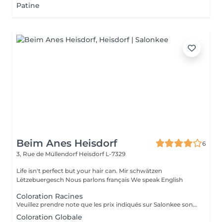
Patine
Beim Anes Heisdorf
6
3, Rue de Müllendorf
Heisdorf L-7329
Life isn't perfect but your hair can. Mir schwätzen
Lëtzebuergesch Nous parlons français We speak English
Coloration Racines
Veuillez prendre note que les prix indiqués sur Salonkee sont communiqués à titre informatif et s'entendent de base. Ces derniers sont susceptibles de varier selon le diagnostic réalisé à votre arrivée au salon et l'expertise du professionnel à qui vous confiez votre beauté. Dans tous les cas, un devis précis vous sera proposé et toutes réalisations de prestations seront effectuées avec votre accord. Un grand merci d'avance pour votre compréhension. Au plaisir de vous recevoir très vite.
Coloration Globale