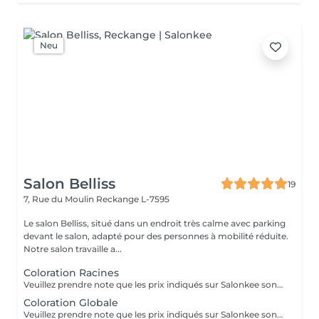
Neu
Salon Belliss
19
7, Rue du Moulin
Reckange L-7595
Le salon Belliss, situé dans un endroit très calme avec parking
devant le salon, adapté pour des personnes à mobilité réduite.
Notre salon travaille a...
Coloration Racines
Veuillez prendre note que les prix indiqués sur Salonkee sont communiqués à titre informatif et s'entendent de base. Ces derniers sont susceptibles de varier selon le diagnostic réalisé à votre arrivée au salon et l'expertise du professionnel à qui vous confiez votre beauté. Dans tous les cas, un devis précis vous sera proposé et toutes réalisations de prestations seront effectuées avec votre accord. Un grand merci d'avance pour votre compréhension. Au plaisir de vous recevoir très vite.
Coloration Globale
Veuillez prendre note que les prix indiqués sur Salonkee sont communiqués à titre informatif et s'entendent de base. Ces derniers sont susceptibles de varier selon le diagnostic réalisé à votre arrivée au salon et l'expertise du professionnel à qui vous confiez votre beauté. Dans tous les cas, un devis précis vous sera proposé et toutes réalisations de prestations seront effectuées avec votre accord. Un grand merci d'avance pour votre compréhension. Au plaisir de vous recevoir très vite.