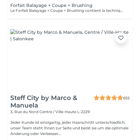
Forfait Balayage + Coupe + Brushing
Le Forfait Balayage + Coupe + Brushing contient la technique Balayage, un coulage (pour donner le bon reflet au Balayage), Olaplex, une Coupe et un Brushing. Dépendant de la quantité de produit utilisée ou de la longueur des cheveux, le prix peut varier. En cas de questions veuillez appeler au +352 26 35 02 89.
Steff City by Marco &
655
Manuela
3, Rue du Nord
Centre / Ville-Haute L-2229
Jeder Kunde ist einzigartig, jeder Haarschnitt unterschiedlich;
unser Team steht Ihnen zur Seite und berät sie um die optimale
Änderung oder Verbesser...