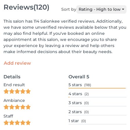
Reviews
(120)
Sort by
Rating - High to low
This salon has 114 Salonkee verified reviews. Additionally,
we have some unverified reviews available below that you
may also find helpful. If you've booked an online
appointment at this salon, we encourage you to share
your experience by leaving a review and help others
make informed decisions about their beauty needs.
Add review
Details
Overall
5
End result
5
stars
(118)
4
stars
(2)
Ambiance
3
stars
(0)
2
stars
(0)
Staff
1
star
(0)