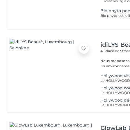
Luxembourg à deu
Bio phyto pee
idiLYS Be
4, Place de Stra
Nous proposons 
un environnement
Hollywood vi
Hollywood co
Hollywood déc
GlowLab