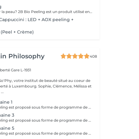
g
Envie de changer la peau? 2B Bio Peeling est un produit utilisé en micro-dermabrasion manuelle (sans utilisation d'appareillages). Cette méthode d'abrasion de la surface de l'épiderme vise à éliminer les cellules mortes qui forment la couche cornée. Contrairement à d'autres traitements-peelings qui ne travaillent qu'en surface, 2B Bio Peeling déclenche le processus d'exfoliation de l'intérieur. Votre peau est purifiée en profondeur, le métabolisme cellulaire est réactivé, les pores dilatés sont resserrés et la pigmentation est réduite. Un résultat éblouissant qui vous illumine immédiatement.
appuccini : LED + AOX peeling +
 (Peel + Crème)
in Philosophy
408
iberté
Gare L-1931
o'Phy, votre institut de beauté situé au coeur de
mbourg. Sophie, Clémence, Mélissa et
...
aine 1
Le Skin Reset Peeling est proposé sous forme de programme de 4 soins, réalisés toutes les 2 semaines, afin de relancer progressivement le renouvellement de la peau et d'améliorer sa qualité en profondeur. Chaque séance est adaptée aux besoins de votre peau et permet d'agir de manière ciblée sur l'éclat, la texture, les imperfections ou les irrégularités du teint. Au fil des séances, la peau devient plus lisse, plus lumineuse et visiblement plus uniforme. Ce programme permet d'obtenir des résultats progressifs et durables, tout en respectant l'équilibre et la sensibilité de votre peau. Afin d'optimiser les résultats, une routine de soins adaptée à domicile vous sera recommandée et devra être suivie avant, pendant et après le programme. Idéal en changement de saison ou en cas de déséquilibres cutanés.
aine 3
Le Skin Reset Peeling est proposé sous forme de programme de 4 soins, réalisés toutes les 2 semaines, afin de relancer progressivement le renouvellement de la peau et d'améliorer sa qualité en profondeur. Chaque séance est adaptée aux besoins de votre peau et permet d'agir de manière ciblée sur l'éclat, la texture, les imperfections ou les irrégularités du teint. Au fil des séances, la peau devient plus lisse, plus lumineuse et visiblement plus uniforme. Ce programme permet d'obtenir des résultats progressifs et durables, tout en respectant l'équilibre et la sensibilité de votre peau. Afin d'optimiser les résultats, une routine de soins adaptée à domicile vous sera recommandée et devra être suivie avant, pendant et après le programme. Idéal en changement de saison ou en cas de déséquilibres cutanés.
aine 5
Le Skin Reset Peeling est proposé sous forme de programme de 4 soins, réalisés toutes les 2 semaines, afin de relancer progressivement le renouvellement de la peau et d'améliorer sa qualité en profondeur. Chaque séance est adaptée aux besoins de votre peau et permet d'agir de manière ciblée sur l'éclat, la texture, les imperfections ou les irrégularités du teint. Au fil des séances, la peau devient plus lisse, plus lumineuse et visiblement plus uniforme. Ce programme permet d'obtenir des résultats progressifs et durables, tout en respectant l'équilibre et la sensibilité de votre peau. Afin d'optimiser les résultats, une routine de soins adaptée à domicile vous sera recommandée et devra être suivie avant, pendant et après le programme. Idéal en changement de saison ou en cas de déséquilibres cutanés.