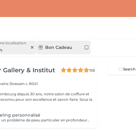
ne localisation
Bon Cadeau
en
 Gallery & Institut
Search
158
mains
Strassen L-8041
mbourg depuis 30 ans, notre salon de coiffure et
reconnu pour son excellence et savoir-faire. Sous la
.
eling personnalisé
Permet de traiter un problème de peau particulier en profondeur par exfoliation, sans traumatisme important pour la peau. Avec quatre produits domicile. Fréquence toutes les deux semaines. Exposition au soleil interdite sans protection pendant la durée du traitement. Tous nos soins et traitements sont mixtes hommes et femmes. Les traitements en cure sont valables six mois. Sur conseil de votre esthéticienne, des combinaisons de soins et de traitements sont possibles, afin d'obtenir un résultat optimal. Attention certain traitements nécessitent des explications préalables ainsi qu'une commande spécifique des coffrets et de soins personnalisés.