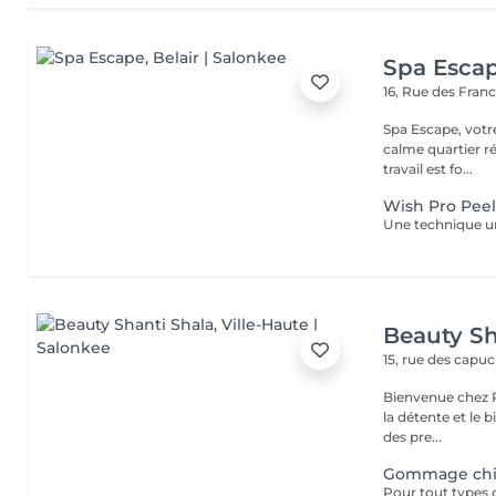
Spa Esca
16, Rue des Fran
Spa Escape, votr
calme quartier ré
travail est fo...
Wish Pro Peel
Beauty Sh
15, rue des capu
Bienvenue chez Pe
la détente et le bien-être ! Que tu recherche
des pre...
Gommage ch