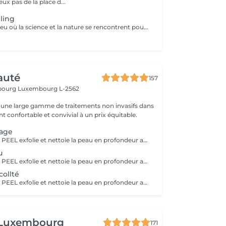
x pas de la place d...
ling
Bio phyto est le lieu où la science et la nature se rencontrent pour créer des produits aux qualités uniques et aux résultats exceptionnels. Le Peeling profond est un complexe botanique et acide salicylique hautement purifiant, oxygénant, coup d'éclat immédiat. Pour tous types de peau, efficace sur les pores dilatés, impuretés et imperfections, tâches pigmentaires, hyper kératinisation, excès de sébum et aux peaux affectées par le tabac. Immédiatement après le soin, la peau parait radieuse, dynamique et revitalisée. Les systèmes de défense naturels de la peau sont restaurés et renforcés contre d'autres dommages car ce soin agit fortement sur le renouvellement cellulaire.
auté
157
sbourg
Luxembourg L-2562
une large gamme de traitements non invasifs dans
 confortable et convivial à un prix équitable.
sage
Le HOLLYWOOD PEEL exfolie et nettoie la peau en profondeur au laser pour un teint plus lisse, lumineux et des pores visiblement resserrés. La LUMINOTHÉRAPIE du visage consiste à exposer la peau à des lumières LED afin de stimuler le renouvellement cellulaire et améliorer l'éclat du teint.
u
Le HOLLYWOOD PEEL exfolie et nettoie la peau en profondeur au laser pour un teint plus lisse, lumineux et des pores visiblement resserrés. La LUMINOTHÉRAPIE du cou consiste à exposer la peau à des lumières LED afin de stimuler le renouvellement cellulaire et améliorer la texture de la peau.
ollté
Le HOLLYWOOD PEEL exfolie et nettoie la peau en profondeur au laser pour un teint plus lisse, lumineux et des pores visiblement resserrés. La LUMINOTHÉRAPIE du décolleté consiste à exposer la peau à des lumières LED afin de stimuler le renouvellement cellulaire et améliorer la texture de la peau.
 Luxembourg
171