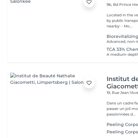
9b, Bd Prince He
Located in the very heart o
by public transport: Bu
nearby: - Mo...
Biorevitalizin
TCA 33% Chem
Institut 
Giacomet
19, Rue Jean l'A
Dans un cadre fa
passer un joli m
passionnées d...
Peeling Corp
Peeling Corps