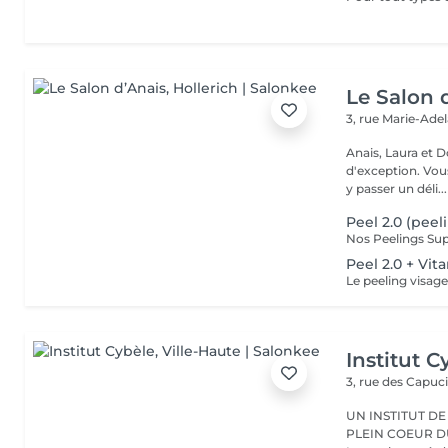
Le Salon 
3, rue Marie-Ade
Anais, Laura et D
d'exception. Vous serez accueillis dans un cadre raffiné et feutré pour
y passer un déli...
Peel 2.0 (peel
Peel 2.0 + Vi
Institut C
3, rue des Capuc
UN INSTITUT DE
PLEIN COEUR DU CENTRE VILLE 