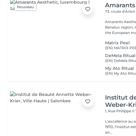
Amarants 
Nouveau
73, route d'Arlo
Amarants Aesthet
Benelux region, 
the European mar
Matrix Peel
DeMela Ritual
My Ato Ritual
Institut 
Weber-Kr
1, Rue Philippe II
L'excellence au service de la bea
1970, l'institut e
an...