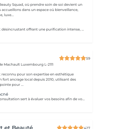
eauty Squad, où prendre soin de soi devient un
s accueillons dans un espace où bienveillance,
, luxe...
Soin nettoyant et désincrustant offrant une purification intense, aidant les peaux à tendance acnéique et séborrhéique à retrouver un équilibre Deep Purify nettoie les pores en profondeur pour prévenir et atténuer les imperfections. Ce soin est indispensable à une bonne pénétration des agents actifs lors de l'application de produits cosméceutiques. 1 Séance: 135€ forfait 5 séances : 610€
59
 de Machault
Luxembourg L-2111
t reconnu pour son expertise en esthétique
 fort ancrage local depuis 2010, utilisant des
ointe pour ...
acné
Cette première consultation sert à évaluer vos besoins afin de vous guider vers les soins sur mesure qui répondront au mieux. À cette occasion, toutes les informations nécessaires, telles que les contre-indications, les résultats attendus et autres détails importants, vous seront fournies pour assurer une prise en charge optimale et vous garantir un suivi personnalisé.
rt et Beauté
427