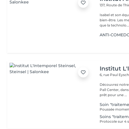
137, Route de Thi
Isabel et son éq
bien-être. Les meilleures marques esthétiques et cosmétiques ainsi
que la technolo..
ANTI-COMEDONS
Institut L
6, rue Paul Eysch
Découvrez notre i
Pall Center, dan
prêt pour une ...
Soin "traitem
Soins "traite