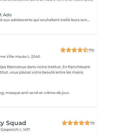
nt Ado
Ce soin est adapté aux adolescents qui souhaitent traité leurs acné ou avoir une peau plus lisse et lumineuse !
170
Dame
Ville-Haute L-2240
 franchissant
nstitut, vous placez votre beauté entre les mains
.
ng, masque anti-acné et crème de jour.
ty Squad
79
h
Gasperich L-1471