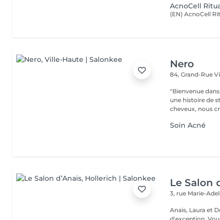
AcnoCell Ritu
Nero
84, Grand-Rue
V
"Bienvenue dans 
une histoire de s
cheveux, nous cr
Soin Acné
Le Salon 
3, rue Marie-Ade
Anais, Laura et D
d'exception. Vous serez accueillis dans un cadre raffiné et feutré pour