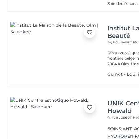
Soin dédié aux a
Institut L
Beauté
14, Boulevard R
Découvrez à quel
frontière belge, 
2004 à Olm.
Guinot - Equil
UNIK Cent
Howald
4, rue Joseph Fe
SOINS ANTI A
HYDROPEN F