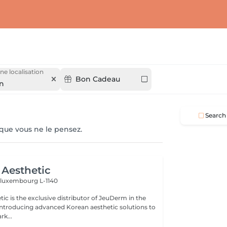
ne localisation
Bon Cadeau
en
Search
 que vous ne le pensez.
Aesthetic
n
luxembourg L-1140
ic is the exclusive distributor of JeuDerm in the
introducing advanced Korean aesthetic solutions to
k...