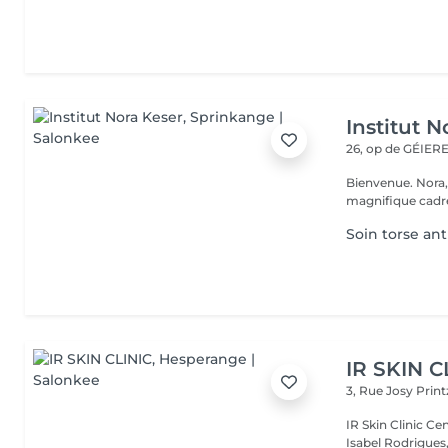
Institut N
26, op de GÉIE
Bienvenue. Nora, Valérie, Julie et Anaïs vous accueillent dans un
magnifique cadre
Soin torse ant
IR SKIN C
3, Rue Josy Prin
IR Skin Clinic Centre d'esthétique avancée & intégrative Fondé par
Isabel Rodrigues,