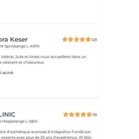
ora Keser
128
REN
Sprinkange L-4970
 relaxant et chaleureux.
i-acné
LINIC
118
tz
Hesperange L-5841
 experte avec plus de 25 ans d'expérience, IR Skin