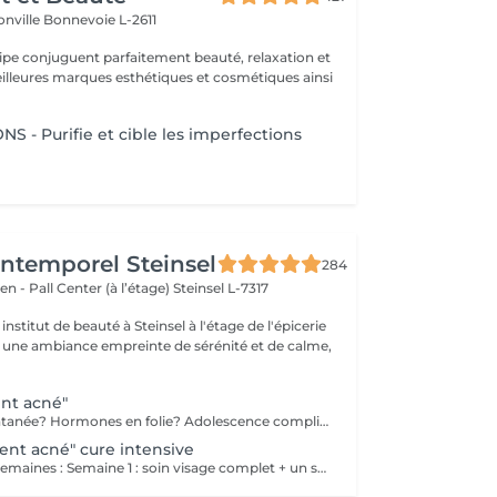
onville
Bonnevoie L-2611
uipe conjuguent parfaitement beauté, relaxation et
.
 - Purifie et cible les imperfections
'Intemporel Steinsel
284
en - Pall Center (à l’étage)
Steinsel L-7317
nstitut de beauté à Steinsel à l'étage de l'épicerie
s une ambiance empreinte de sérénité et de calme,
ent acné"
Poussée momentanée? Hormones en folie? Adolescence compliquée? Ce soin est pour vous. Le soin visage complet comprend un nettoyage en profondeur de la peau avec vapeur et extraction des comédons, un léger massage suivi de 20' de traitement. LED et un masque apaisant ou purifiant. Le soin flash est conseillé en entretien suite à un soin complet, entre 2 soins par exemple ou si acné plus tenace. Il comprend un nettoyage du visage, un léger massage et le traitement LED 20'. Pourquoi la LED? La puissance de la lumière LED bleue agit rapidement et efficacement pour éliminer l'acné, les imperfections et l'inflammation existantes, sans dessécher la peau. Elle régule également la production de sébum pour prévenir de futures éruptions cutanées, laissant votre peau claire, saine et lisse.
ment acné" cure intensive
Protocole sur 4 semaines : Semaine 1 : soin visage complet + un soin flash (espacé de 2 jours minimum) Semaine 2 / 3 et 4 : 2 soins flash (espacé de 2 jours minimum) Descriptif complet : voir "Soin traitement acné"