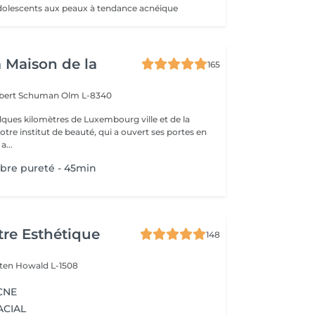
dolescents aux peaux à tendance acnéique
a Maison de la
165
obert Schuman
Olm L-8340
ques kilomètres de Luxembourg ville et de la
notre institut de beauté, qui a ouvert ses portes en
 Une a...
ibre pureté - 45min
re Esthétique
148
lten
Howald L-1508
CNE
ACIAL