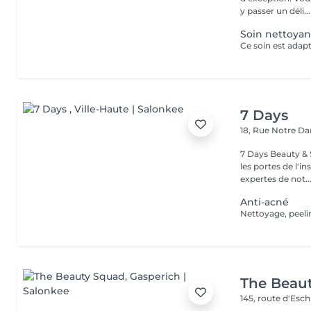
y passer un déli...
Soin nettoya
7 Days
18, Rue Notre 
7 Days Beauty & Spa Bienvenue dans notre institut, En
les portes de l'i
expertes de not..
Anti-acné
Nettoyage, peeli
The Beau
145, route d'Esc