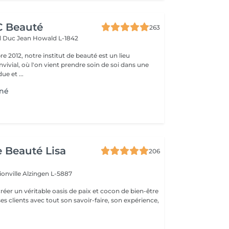
CC Beauté
263
d Duc Jean
Howald L-1842
 2012, notre institut de beauté est un lieu
vivial, où l'on vient prendre soin de soi dans une
e et ...
cné
e Beauté Lisa
206
ionville
Alzingen L-5887
créer un véritable oasis de paix et cocon de bien-être
 ses clients avec tout son savoir-faire, son expérience,