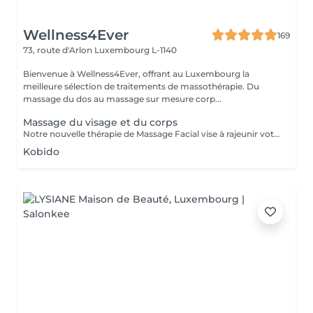
Wellness4Ever
169
73, route d'Arlon
Luxembourg L-1140
Bienvenue à Wellness4Ever, offrant au Luxembourg la
meilleure sélection de traitements de massothérapie. Du
massage du dos au massage sur mesure corp...
Massage du visage et du corps
Notre nouvelle thérapie de Massage Facial vise à rajeunir votre peau et vous donner une apparence jeune et éclatante qui vous permettra de vous sentir relaxé, rafraîchi et plein de vie. Un massage facial régulier peut améliorer la circulation et relaxer les muscles faciaux, soulageant les tensions du visage et autour des yeux tout en améliorant la texture, le relâchement de la peau et les rides. Il a été également démontré qu'il soulage la pression des sinus, et qu'il peut même aider à lutter contre l'acné tenace. Tous ces bienfaits peuvent déboucher sur des traits de visages plus éclatants et revigorés, qui vous permettront de vous sentir aussi jeune que vous en avez l'air.
Kobido