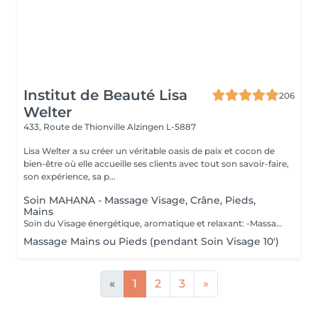
Institut de Beauté Lisa
206
Welter
433, Route de Thionville
Alzingen L-5887
Lisa Welter a su créer un véritable oasis de paix et cocon de
bien-être où elle accueille ses clients avec tout son savoir-faire,
son expérience, sa p...
Soin MAHANA - Massage Visage, Crâne, Pieds,
Mains
Soin du Visage énergétique, aromatique et relaxant: -Massage en étoile du Crâne, Mains, Pieds - Inspiré d'un rituel Polynésien, avec des huiles essentielles de fleur de Tiaré et Jasmin. Les Bienfaits Mahana: -Relaxe intensément -Délie les zones de tensions -Relance l'énergie -Apaise le mental -Hydratation de la Peau en profondeur -Illume le teint
Massage Mains ou Pieds (pendant Soin Visage 10')
«
1
2
3
»