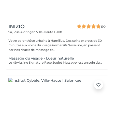
INIZIO
190
9a, Rue Aldringen
Ville-Haute L-1118
Votre parenthèse urbaine à Hamilius. Des soins express de 30
minutes aux soins du visage immersifs Swissline, en passant
par nos rituels de massage et...
Massage du visage - Lueur naturelle
Le «Swissline Signature Face Sculpt Massage» est un soin du visage extrêmement innovant, original et technique. Ce traitement rythmé, à la fois profond et relaxant, combine travail respiratoire, drainage lymphatique manuel (MLD), relâchement musculaire et manipulation fasciale, associés aux techniques de modelage avancées caractéristiques d'Anna Tsankova. Le soin stimule le drainage lymphatique et la circulation, soulage les tensions musculaires, affine les contours du visage et réactive la production de collagène. Ce traitement innovant donne aux clients la sensation que leur visage s'est «ouvert», débarrassé de ses blocages, avec un effet de remise en forme visible, des rides d'expression lissées et une circulation améliorée, pour un teint renouvelé et une véritable éclat.