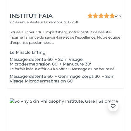
INSTITUT FAIA
457
27, Avenue Pasteur
Luxembourg L-2311
Située au coeur du Limpertsberg, notre institut de beauté
incarne l'alliance du savoir-faire et de l'excellence. Notre équipe
d'expertes passionnées ...
Le Miracle Lifting
Massage détente 60' + Soin Visage
Microdermabrasion 60' + Manucure 30'
Le forfait idéal à offrir ou à s'offrir : - Massage d'une heure détente. - Soin visage d'une heure adapté au type de peau comprenant démaquillage, gommage, extraction des comédons, massage, masque et crème de soin. - Manucure comprenant le limage, la pousse et coupe des cuticules, gommage et massage avec crème de soin. Base transparente comprise si souhaitée.
Massage détente 60' + Gommage corps 30' + Soin
Visage Microdermabrasion 60'