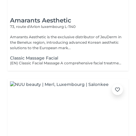
Amarants Aesthetic
73, route d'Arlon
luxembourg L-1140
Amarants Aesthetic is the exclusive distributor of JeuDerm in
the Benelux region, introducing advanced Korean aesthetic
solutions to the European mark...
Classic Massage Facial
(EN) Classic Facial Massage A comprehensive facial treatment combining classic massage techniques with a professional mask as the final step. The treatment is designed to relax facial muscles, improve microcirculation, support skin tone, and restore a feeling of freshness and comfort. The treatment is performed using professional JeuDerm skincare products. The finishing professional mask enhances the effects of the treatment, providing deep hydration, nourishment, and comfort for the skin. An ideal ritual for releasing facial tension, supporting skin recovery, improving overall skin condition, and maintaining natural beauty and radiance. Who is this treatment for? * Facial muscle tension; * Signs of fatigue and stress; * Loss of skin tone and firmness; * Skin requiring hydration and recovery; * Skin showing signs of fatigue; * Maintaining healthy and well-cared-for skin. Benefits after the treatment: * Relaxed facial muscles; * Fresher and more rested appearance; * Feeling of relaxation and lightness; * Hydrated and comfortable skin; * Support of skin tone; * Natural skin radiance. (FR) Massage facial classique Un soin complet associant les techniques classiques de massage du visage avec l'application d'un masque professionnel en étape finale. Le soin vise à détendre les muscles du visage, améliorer la microcirculation, maintenir le tonus cutané et restaurer une sensation de fraîcheur et de confort. Le soin est réalisé avec les produits professionnels JeuDerm. Le masque professionnel finalise le traitement en renforçant ses effets, en apportant une hydratation profonde, des soins nourrissants et un confort optimal à la peau. Un rituel idéal pour libérer les tensions, favoriser la récupération de la peau, améliorer son état général et préserver sa beauté naturelle et son éclat. À qui s'adresse ce soin ? * Tensions musculaires du visage ; * Signes de fatigue et de stress ; * Perte de tonicité et de fermeté de la peau ; * Peaux nécessitant hydratation et récupération ; * Peaux marquées par la fatigue ; * Entretien d'une peau saine et soignée. Résultats après le soin : * Muscles du visage détendus ; * Visage plus frais et reposé ; * Sensation de détente et de légèreté ; * Peau hydratée et confortable ; * Maintien du tonus cutané ; * Éclat naturel de la peau.