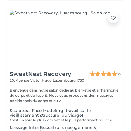
SweatNest Recovery
29
20, Avenue Victor Hugo
Luxembourg 1750
Bienvenue dans notre salon dédié au bien-être et à l'harmonie
du corps et de l'esprit. Nous vous proposons des massages
traditionnels du corps et du v...
Sculptural Face Modeling (travail sur le
vieillissement structurel du visage)
C'est un soin le plus complet et le plus performant pour combattre et/ou prévenir des changements du visage, du cou et le décolleté provoqués par le vieillissement. Cette technique se base sur les connaissances d'anatomie générale, sur la compréhension des mécanismes physiologiques du vieillissement et sur l'analyse esthétique du visage. Quatre techniques sont utilisées durant ce massage : Massage mio-fascial, Massage intra-buccale, Lifting, Drainage lymphatique. Grace à ses nombreux effets, Sculptural Face Modeling rencontre beaucoup de succès parmi des adeptes des méthodes de rajeunissement naturelles et non-invasives, alternatives aux techniques de chirurgie esthétique. Prendre connaissance des contre-indications pour le massage intra buccal est important: Maladies infectieuses de la cavité buccale Maladies de la peau du visage et du décolleté Injections de produits d'acide hyaluronique dans les sillons nasogéniens au cours des 6 derniers mois Injections de fillers dans la zone des lèvres et des joues au cours des 6 derniers mois Les fils tenseurs au cours des 12 derniers mois Injections de la toxine botulique au cours des 6 derniers mois Prothèses, implantation & Extraction dentaire et dentisterie orthopédique au cours des 6 derniers mois Maladies de la glande thyroïde (glande thyroïde hypertrophiée et/ou la présence de tumeurs)
Massage Intra Buccal (plis nasogéniens &