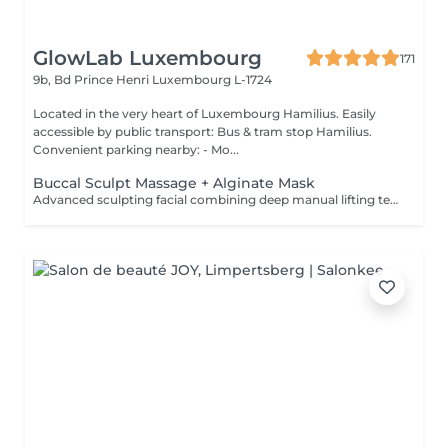
GlowLab Luxembourg
171
9b, Bd Prince Henri
Luxembourg L-1724
Located in the very heart of Luxembourg Hamilius. Easily
accessible by public transport: Bus & tram stop Hamilius.
Convenient parking nearby: - Mo...
Buccal Sculpt Massage + Alginate Mask
Advanced sculpting facial combining deep manual lifting techniques with intraoral (buccal) massage to redefine facial contours, release muscle tension, and enhance natural lifting. Includes an alginate mask to calm the skin, restore hydration, and enhance the sculpting effect. Recommended course: 5-10 sessions, 1-2 times per week, followed by maintenance. BENEFITS: - Defined facial contours - Reduced puffiness - Improved circulation - Natural lifting effect - Muscle tension release INDICATIONS: - Loss of facial definition - Puffiness - Muscle tension - Dull skin - Early signs of aging CONTAINDICATIONS: - Active inflammation - Open wounds - Severe acne - Recent invasive procedures - Dental conditions (relative) AFTERCARE: - Stay hydrated - Avoid alcohol and salt on the same day - Maintain regular treatments Sculpt. Lift. Define.