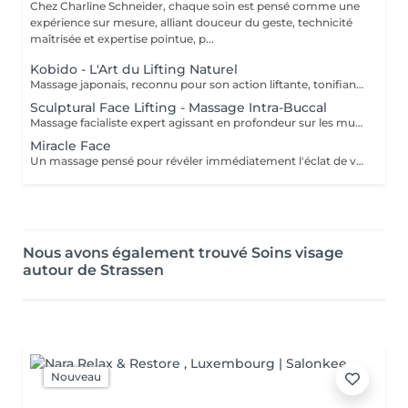
Chez Charline Schneider, chaque soin est pensé comme une
expérience sur mesure, alliant douceur du geste, technicité
maîtrisée et expertise pointue, p...
Kobido - L'Art du Lifting Naturel
Massage japonais, reconnu pour son action liftante, tonifiante et anti-âge naturelle. Grâce à un enchaînement précis et rythmé de manuvres manuelles, le Kobido agit en profondeur sur les muscles du visage pour lisser les traits, redessiner l'ovale et raviver l'éclat de la peau. Ce massage stimule la circulation, l'oxygénation des tissus et la production naturelle de collagène et d'élastine, tout en libérant les tensions accumulées dans le visage. Le résultat : un visage plus tonique, reposé et visiblement revitalisé. Bénéfices : Effet liftant naturel et redéfinition des contours Tonification des muscles faciaux Peau plus ferme, plus lisse et plus lumineuse Traits défatigués et tensions relâchées Résultats visibles dès la première séance. Pour des effets durables, une pratique régulière est recommandée.
Sculptural Face Lifting - Massage Intra-Buccal
Massage facialiste expert agissant en profondeur sur les muscles du visage, y compris ceux inaccessibles par le massage externe. Cette technique avancée combine stretching facial et massage intra-buccal pour relâcher les tensions, sculpter les volumes et lifter naturellement le visage, le cou et le décolleté. En travaillant la musculature interne et externe, ce massage permet de redessiner l'ovale, rehausser les pommettes, lisser les traits et améliorer visiblement la qualité de la peau. Il stimule également la circulation sanguine et lymphatique, favorisant l'éclat, la tonicité et la régénération cutanée. Bénéfices : Ovale du visage redessiné, traits sculptés Lissage des rides, cernes et poches Peau plus ferme, plus lumineuse Libération des tensions profondes du visage Effet liftant naturel, sans injection Résultats visibles dès la première séance. Ce massage s'adresse aux visages marqués par le stress, les tensions ou le relâchement.
Miracle Face
Un massage pensé pour révéler immédiatement l'éclat de votre peau. Alliant drainage lymphatique doux et mouvements plus dynamiques, ce soin lisse les traits, défatigue le visage et relance la circulation. Résultat : un teint reposée, lumineux et radieux, des cernes & poches estompées pour un véritable coup d'éclat instantané.
Nous avons également trouvé Soins visage
autour de Strassen
Nouveau