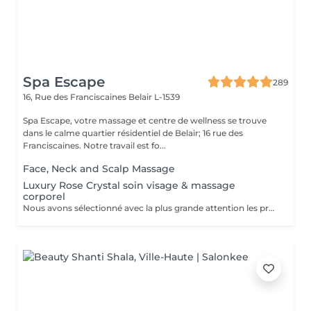
Spa Escape
289
16, Rue des Franciscaines
Belair L-1539
Spa Escape, votre massage et centre de wellness se trouve
dans le calme quartier résidentiel de Belair; 16 rue des
Franciscaines. Notre travail est fo...
Face, Neck and Scalp Massage
Luxury Rose Crystal soin visage & massage
corporel
Nous avons sélectionné avec la plus grande attention les produits lauréats Organic Pharmacy, pour faire de votre rituel spa un moment luxueux et unique. Ces soins pour la peau et bien-être du corps portent cette expérience à un tout autre niveau. Des ingrédients entièrement biologiques sont utilisés pour étancher la soif d'hydratation, de purification et de nutrition de votre peau. Pendant ce moment de détente et de sérénité, laissez-vous choyer par un massage facial par drainage lymphatique aux cristaux de rose, et retrouvez un visage plus sculpté et un teint rosé et éclatant. Le massage corporel qui accompagne ce soin en fait une expérience zen totale.