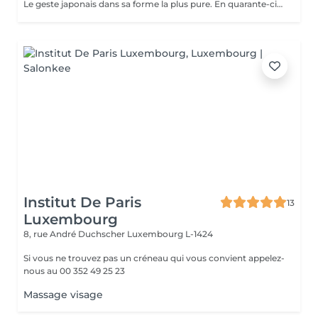
Le geste japonais dans sa forme la plus pure. En quarante-cinq minutes, ce massage facial ancestral aux mouvements précis relance la micro-circulation, dénoue les tensions du visage et redessine les traits. Un soin bref mais intense, pour un teint relancé et une sensation de fraîcheur immédiate, entre deux rendez-vous ou avant une soirée.
Institut De Paris
13
Luxembourg
8, rue André Duchscher
Luxembourg L-1424
Si vous ne trouvez pas un créneau qui vous convient appelez-
nous au 00 352 49 25 23
Massage visage