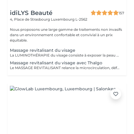
idiLYS Beauté
157
4, Place de Strasbourg
Luxembourg L-2562
Nous proposons une large gamme de traitements non invasifs
dans un environnement confortable et convivial à un prix
équitable.
Massage revitalisant du visage
La LUMINOTHÉRAPIE du visage consiste à exposer la peau à des lumières LED afin de stimuler le renouvellement cellulaire et améliorer l'éclat du teint.
Massage revitalisant du visage avec Thalgo
Le MASSAGE REVITALISANT relance la microcirculation, défatigue les traits du visage et redonne fraicheur à la peau. La LUMINOTHÉRAPIE du visage consiste à exposer la peau à des lumières LED afin de stimuler le renouvellement cellulaire et améliorer l'éclat du teint.