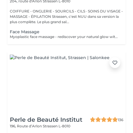
204, route d'Arlon
Strassen L-8010
COIFFURE - ONGLERIE - SOURCILS - CILS · SOINS DU VISAGE -
MASSAGE - ÉPILATION Strassen, c'est NUU dans sa version la
plus complète. Le plus grand sal...
Face Massage
Myoplastic face massage - rediscover your natural glow with the deeply rejuvenating myoplastic face massage. This unique technique works not only on the surface of your skin but also on the deeper layers of muscles and fascia. Through precise, sculpting movements, it releases tension, improves circulation, and restores elasticity. The result? A lifted, defined, and radiant look that feels as refreshing as it appears. Every session is like a reset for your face leaving you looking youthful, relaxed, and glowing with vitality. Buccal face massage - is one of the most exclusive beauty treatments loved by celebrities worldwide. Performed both outside and inside the mouth, it targets the deepest facial muscles that are rarely activated. This powerful technique relieves jaw tension, sculpts cheekbones, plumps lips naturally, and improves lymphatic drainage. The result is a beautifully contoured, youthful face with a radiant, healthy glow. After just one session, you'll feel lighter, fresher, and more confident. This is an experience that goes beyond beauty, reaching harmony and balance. Express face massage is designed for those who value their time while expecting visible, refined results. This 30-minute lifting massage focuses on precise muscle stimulation to restore facial tone, improve skin firmness, and redefine the natural facial contour. The treatment helps reduce visible signs of fatigue while stimulating microcirculation, allowing the skin to regain a fresh, radiant, and naturally healthy glow. Perfect as an additional boost to your body massage for complete relaxation and rejuvenation. Important: This treatment is available only as an add-on to any body massage and cannot be booked as a standalone service.
Perle de Beauté Institut
136
196, Route d’Arlon
Strassen L-8010