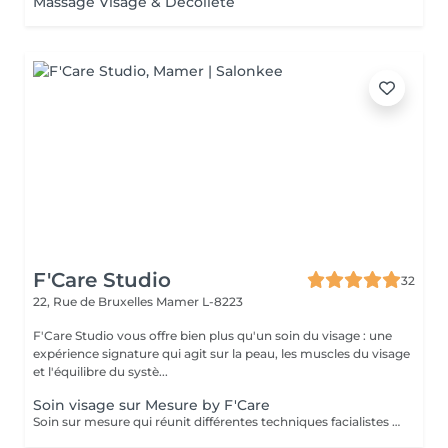
Massage Visage & Décolleté
F'Care Studio
32
22, Rue de Bruxelles
Mamer L-8223
F'Care Studio vous offre bien plus qu'un soin du visage : une
expérience signature qui agit sur la peau, les muscles du visage
et l'équilibre du systè...
Soin visage sur Mesure by F'Care
Soin sur mesure qui réunit différentes techniques facialistes pour cibler en profondeur vos besoins et attentes, zone par zone. La promesse d'une pause bien-être rien que pour vous, d'un soin massage facialiste sur mesure avec des résultats visibles immédiatement. Pour qui ? Vous aimez les soins du visage naturels et non invasifs reposant sur les bienfaits du massage manuel pour transformer durablement la qualité de votre peau et la structure de votre visage. Bénéfices : Effets visibles sur les signes de vieillissement, de fatigue, les gonflements, les imperfections et le manque d'éclat. Chaque soin est réalisé sur mesure en fonction de vos besoins et attentes - Diagnostic de peau et morpho facial - Nettoyage de la peau - Massage en profondeur du visage, cou, décolleté et crâne - Recommandation personnalisé Soin de 60 minutes : 140 € Soin de 75 minutes : 160€ Soin de 90 minutes : 180€ Ajoutez une séance de thérapie LED anti imperfections de 20 minutes (+25€). Lieu : F'Care Studio, 22 rue de Bruxelles à Mamer (Luxembourg). Place de parking privative à droite du studio.