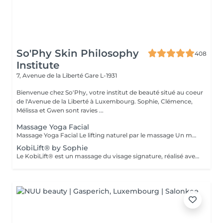
So'Phy Skin Philosophy
408
Institute
7, Avenue de la Liberté
Gare L-1931
Bienvenue chez So'Phy, votre institut de beauté situé au coeur
de l'Avenue de la Liberté à Luxembourg. Sophie, Clémence,
Mélissa et Gwen sont ravies ...
Massage Yoga Facial
Massage Yoga Facial Le lifting naturel par le massage Un massage du visage dynamique et profond qui stimule les muscles et relance les circulations pour redessiner les contours du visage. Grâce à des manuvres expertes et à l'utilisation d'outils spécifiques comme le Gua Sha et les Mushrooms, ce soin agit à la fois sur la tonicité de la peau et la détente des tensions faciales. Il permet de lisser les traits, d'illuminer le teint et de révéler un visage plus reposé et naturellement sculpté. Un soin idéal pour celles et ceux qui recherchent un effet visible, tout en profitant d'un moment de relâchement profond. Comme chaque soin chez So'Phy, le massage est adapté en fonction des besoins de votre peau et des tensions observées.
KobiLift® by Sophie
Le KobiLift® est un massage du visage signature, réalisé avec une gestuelle précise et rythmée visant à stimuler les muscles, relancer les circulations et libérer les tensions. Il agit en profondeur pour redessiner les contours du visage, lisser les traits et raviver l'éclat de la peau, tout en procurant un effet liftant naturel. Le KobiLift est proposé seul, pour un effet immédiat, ou intégré dans un soin du visage complet afin d'en renforcer les résultats et d'améliorer la qualité de la peau. À la fois tonique et relaxant, ce soin offre un véritable moment de lâcher-prise tout en apportant des résultats visibles. Idéal pour celles et ceux qui recherchent un visage plus lisse, plus lumineux et naturellement raffermi.