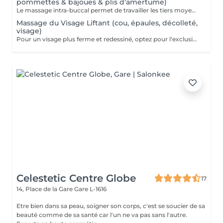
pommettes & bajoues & plis d'amertume)
Le massage intra-buccal permet de travailler les tiers moyen et inferieur du visage qui sont particulièrement touchés par les changements dus à l'âge : plis nasogénien, bajoues, rides autour de la bouche, plis d'amertume, « peau d'orange » du menton. C'est une technique vraiment originale et subtile, qui stimule les muscles du visage par un double massage interne et externe. Le but du massage intra-buccal est d'éliminer l'hypertonie des muscles du visage, de soulager les tensions dans les zones d'attachement musculaire aux os et de diminuer les poches et les cernes sous les yeux. Note importante : le massage intra-buccal a pour but un effet esthétique mais pas thérapeutique. Il n'est pas indiqué pour soigner le bruxisme !
Massage du Visage Liftant (cou, épaules, décolleté,
visage)
Pour un visage plus ferme et redessiné, optez pour l'exclusivité d'un massage de votre visage personnalisé. Pendant 60 min des dizaines de techniques, de gestes précis, minutieux, vont stimuler, détendre, oxygéner les différents tissus qui composent votre visage & décolleté & épaules. Le résultat est aussi bien une sensation unique de bien-être de détente, qu'un visage lissé, repulpé, lumineux et éclatant.
Celestetic Centre Globe
17
14, Place de la Gare
Gare L-1616
Etre bien dans sa peau, soigner son corps, c'est se soucier de sa
beauté comme de sa santé car l'un ne va pas sans l'autre.