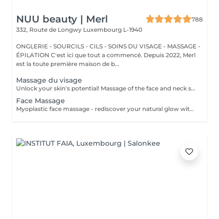
NUU beauty | Merl
788
332, Route de Longwy
Luxembourg L-1940
ONGLERIE - SOURCILS - CILS - SOINS DU VISAGE - MASSAGE -
ÉPILATION C'est ici que tout a commencé. Depuis 2022, Merl
est la toute première maison de b...
Massage du visage
Unlock your skin's potential! Massage of the face and neck stimulate blood circulation, promote relaxation, and improve the appearance of the skin. It represents rejuvenating treatment that can help you achieve a more youthful, glowing complexion. Age restrictions: recommended to do from 20 years. Post procedure recommendations: there are no post recommendations after these procedures. Frequency: for the constant result recommended to do 8-10 times, once in 1 week.
Face Massage
Myoplastic face massage - rediscover your natural glow with the deeply rejuvenating myoplastic face massage. This unique technique works not only on the surface of your skin but also on the deeper layers of muscles and fascia. Through precise, sculpting movements, it releases tension, improves circulation, and restores elasticity. The result? A lifted, defined, and radiant look that feels as refreshing as it appears. Every session is like a reset for your face leaving you looking youthful, relaxed, and glowing with vitality. Express face massage is designed for those who value their time while expecting visible, refined results. This 30-minute lifting massage focuses on precise muscle stimulation to restore facial tone, improve skin firmness, and redefine the natural facial contour. The treatment helps reduce visible signs of fatigue while stimulating microcirculation, allowing the skin to regain a fresh, radiant, and naturally healthy glow. Perfect as an additional boost to your body massage for complete relaxation and rejuvenation. Important: This treatment is available only as an add-on to any body massage and cannot be booked as a standalone service.