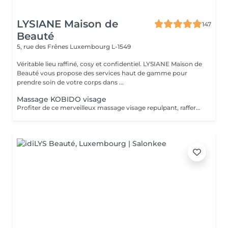
LYSIANE Maison de
147
Beauté
5, rue des Frênes
Luxembourg L-1549
Véritable lieu raffiné, cosy et confidentiel. LYSIANE Maison de
Beauté vous propose des services haut de gamme pour
prendre soin de votre corps dans ...
Massage KOBIDO visage
Profiter de ce merveilleux massage visage repulpant, raffermissant et anti-âge sans faire de nettoyage complet et vous relaxer. Ce massage peut être réalisé 1 à 2 fois par semaine. Mais au moins une fois par mois, faire le soin visage KOBIDO intégral de 1H ou 1H30 afin de nettoyer la peau en profondeur.