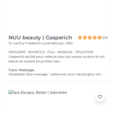
NUU beauty | Gasperich
379
21, rue Evy Friederich
Luxembourg L-1552
ONGLERIE - SOURCILS - CILS - MASSAGE - ÉPILATION
Gasperich est fait pour celles et ceux qui savent ce dont ils ont
besoin et veulent en profiter tran...
Face Massage
Myoplastic face massage - rediscover your natural glow with the deeply rejuvenating myoplastic face massage. This unique technique works not only on the surface of your skin but also on the deeper layers of muscles and fascia. Through precise, sculpting movements, it releases tension, improves circulation, and restores elasticity. The result? A lifted, defined, and radiant look that feels as refreshing as it appears. Every session is like a reset for your face leaving you looking youthful, relaxed, and glowing with vitality. Express Facial Massage is designed for those who value their time while expecting visible, refined results. This 30-minute lifting massage focuses on precise muscle stimulation to restore facial tone, improve skin firmness, and redefine the natural facial contour. The treatment helps reduce visible signs of fatigue while stimulating microcirculation, allowing the skin to regain a fresh, radiant, and naturally healthy glow. Perfect as an additional boost to your body massage for complete relaxation and rejuvenation. Important: This treatment is available only as an add-on to any body massage and cannot be booked as a standalone service.