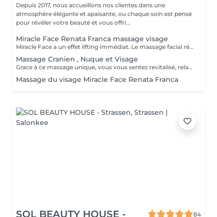
Depuis 2017, nous accueillons nos clientes dans une
atmosphère élégante et apaisante, ou chaque soin est pensé
pour révéler votre beauté et vous offri...
Miracle Face Renata Franca massage visage
Miracle Face a un effet lifting immédiat. Le massage facial réduit les gonflements, accentue les formes du visage et favorise la revitalisation naturelle de la peau. La méthode Miracle Face by Renata França a pour fonction de drainer les dèmes et de redéfinir les contours du visage. Grâce à des manuvres de drainage lymphatique et de massage modelant, elle offre un résultat exceptionnel.
Massage Cranien , Nuque et Visage
Grace à ce massage unique, vous vous sentez revitalisé, relaxé et apaisé (avec ou sans utilisation de produit)
Massage du visage Miracle Face Renata Franca
SOL BEAUTY HOUSE -
84