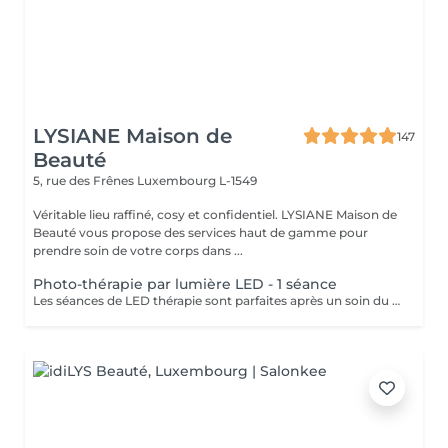
LYSIANE Maison de
147
Beauté
5, rue des Frênes
Luxembourg L-1549
Véritable lieu raffiné, cosy et confidentiel. LYSIANE Maison de
Beauté vous propose des services haut de gamme pour
prendre soin de votre corps dans ...
Photo-thérapie par lumière LED - 1 séance
Les séances de LED thérapie sont parfaites après un soin du visage complet ou ponctuellement, 1 à 2 fois par semaine. Pour un soin anti-âge, la couleur à privilégier est le rouge, elle peut réduire l'inflammation, stimuler la production de collagène et renforcer la peau. La lumière bleue a des propriétés antibactériennes qui préviennent les éruptions cutanées et peut aider à lutter contre l'acné et les dermatoses. La lumière verte dite anti-taches : elle aide à réduire la production de mélanine à l'origine des tâches brunes et cernes hyperpigmentés, tout en calmant la rosacée responsable de rougeurs. La lumière jaune calme les rougeurs, elle améliore la circulation sanguine et lymphatique et a ainsi un effet drainant, anti-oedème. Les séances sont totalement indolores, il n'y a aucune suite et au contraire, la séance est un moment de détente et de relaxation aux vertus anti-inflammatoire et anti-douleurs. Contres indications : Les peaux blessées, brûlées ou irritées Les maladies auto-immunes Epilepsie Port d'un pace maker ou autres implants actifs Grossesse Traitement à base de médicaments photo-sensibilisants