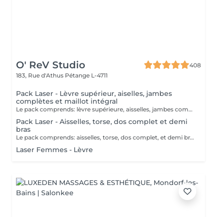
O' ReV Studio
408
183, Rue d'Athus
Pétange L-4711
Pack Laser - Lèvre supérieur, aiselles, jambes
complètes et maillot intégral
Le pack comprends: lèvre supérieure, aisselles, jambes complètes et mailot intégral. Contre indications: Le laser est contre indiqué si vous: - Prenez de la vitamine A, B, C, D. - Prenez d'anti-inflammatoires et de cortisone - Prenez d'antibiotiques - Êtes enceinte - Allaitez - Avez des maladies auto-immunes - Avez des maladies de la peau - Avez de la cicatrisation keloides (problème avec la cicatrisation de la peau) Eviter le solarium 2 semaines avant et après les séances.
Pack Laser - Aisselles, torse, dos complet et demi
bras
Le pack comprends: aisselles, torse, dos complet, et demi bras. Contre indications: Le laser est contre indiqué si vous: - Prenez de la vitamine A, B, C, D. - Prenez d'anti-inflammatoires et de cortisone - Prenez d'antibiotiques - Êtes enceinte - Allaitez - Avez des maladies auto-immunes - Avez des maladies de la peau - Avez de la cicatrisation keloides (problème avec la cicatrisation de la peau) Eviter le solarium 2 semaines avant et après les séances.
Laser Femmes - Lèvre