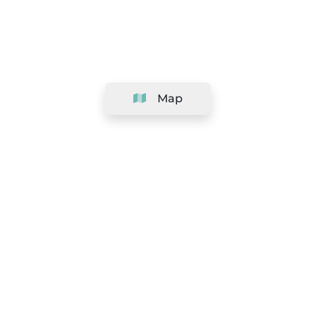
Map
Company
Support
Team
&
Careers
Information for salons
Legal