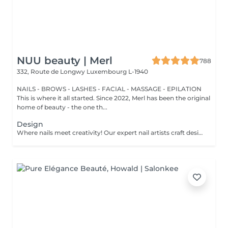
NUU beauty | Merl
788
332, Route de Longwy
Luxembourg L-1940
NAILS - BROWS - LASHES - FACIAL - MASSAGE - EPILATION
This is where it all started. Since 2022, Merl has been the original
home of beauty - the one th...
Design
Where nails meet creativity! Our expert nail artists craft designs of any complexity, bringing your vision to life with precision and artistry. Whether you're dreaming of a classic French, a chic gradient, or intricate drawings on any number of nails, we've got you covered. For a flawless french, stunning chrome powder, or elegant baby boomer (gradient) effect, we ensure that every nail is a work of art. Prefer a unique touch on just a few nails? No problem! You can choose to personalise your design, creating a one-of-a-kind look that's as individual as you are. Let your nails speak your style!