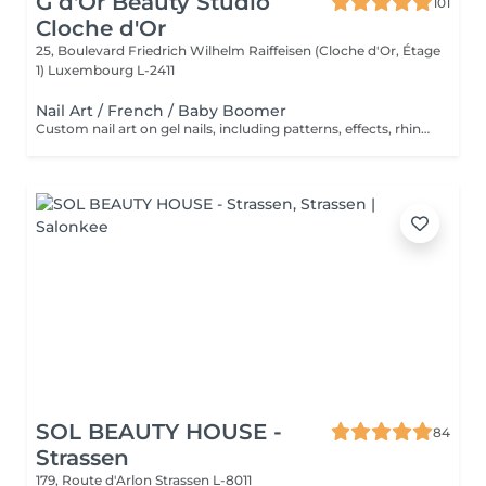
G d'Or Beauty Studio
101
Cloche d'Or
25, Boulevard Friedrich Wilhelm Raiffeisen (Cloche d'Or, Étage
1)
Luxembourg L-2411
Nail Art / French / Baby Boomer
Custom nail art on gel nails, including patterns, effects, rhinestones or artistic designs. Add-on service to gel or semi-permanent treatments.
SOL BEAUTY HOUSE -
84
Strassen
179, Route d'Arlon
Strassen L-8011