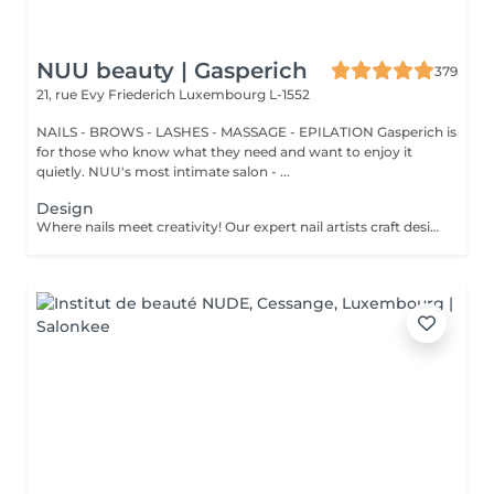
NUU beauty | Gasperich
379
21, rue Evy Friederich
Luxembourg L-1552
NAILS - BROWS - LASHES - MASSAGE - EPILATION Gasperich is
for those who know what they need and want to enjoy it
quietly. NUU's most intimate salon - ...
Design
Where nails meet creativity! Our expert nail artists craft designs of any complexity, bringing your vision to life with precision and artistry. Whether you're dreaming of a classic French, a chic gradient, or intricate drawings on any number of nails, we've got you covered. For a flawless french, mesmerizing cat eye, stunning chrome powder, or elegant baby boomer (gradient) effect, we ensure that every nail is a work of art. Prefer a unique touch on just a few nails? No problem! You can choose to personalise your design, creating a one-of-a-kind look that's as individual as you are. Let your nails speak your style!