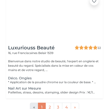
Luxuriouss Beauté
22
16, rue Franciscaines
Belair 1539
Bienvenue dans notre studio de beauté, l'expert en onglerie et
beauté du regard. Spécialisés dans la mise en valeur de vos
mains et de votre regard, ...
Déco. Ongles
* Application de la poudre chrome sur la couleur de base. * Scellage avec un top coat pour une tenue optimale. * Finition brillante pour un effet miroir intense.
Nail Art sur Mesure
Paillettes, strass, dessins, stamping, slider design Prix : 1€/1min
«
1
2
3
4
»