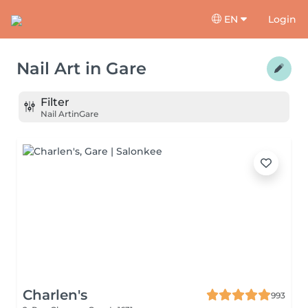
EN
Login
Nail Art
in
Gare
Filter
Nail Art
in
Gare
Charlen's
993