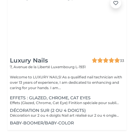
Luxury Nails
33
7, Avenue de la Liberté
Luxembourg L-1931
Welcome to LUXURY NAILS! As a qualified nail technician with
over 13 years of experience, I am dedicated to enhancing and
caring for your hands. I am...
EFFETS : GLAZED, CHROME, CAT EYES
Effets (Glazed, Chrome, Cat Eye) Finition spéciale pour sublimer votre pose : effet nacré, miroir ou magnétique.
DÉCORATION SUR (2 OU 4 DOIGTS)
Décoration sur 2 ou 4 doigts Nail art réalisé sur 2 ou 4 ongles pour apporter une touche d'originalité à votre pose.
BABY-BOOMER/BABY-COLOR