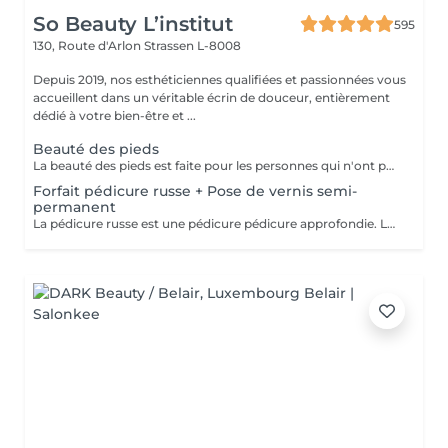
So Beauty L’institut
595
130, Route d'Arlon
Strassen L-8008
Depuis 2019, nos esthéticiennes qualifiées et passionnées vous
accueillent dans un véritable écrin de douceur, entièrement
dédié à votre bien-être et ...
Beauté des pieds
La beauté des pieds est faite pour les personnes qui n'ont pas de problème particulier au niveau de leur pieds. Elle comprend la pousse des cuticules, la coupe des ongles et le limage, léger ponçage de la plaque de l'ongle, et rape de la plante du pied. Pose de vernis transparent et application de crème inclues.
Forfait pédicure russe + Pose de vernis semi-
permanent
La pédicure russe est une pédicure pédicure approfondie. La durée de votre vernis permanent va durer 1 semaine de plus.