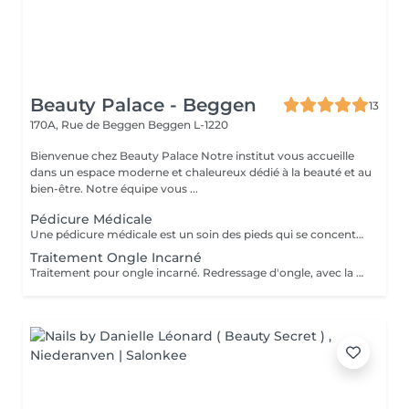
Beauty Palace - Beggen
13
170A, Rue de Beggen
Beggen L-1220
Bienvenue chez Beauty Palace Notre institut vous accueille
dans un espace moderne et chaleureux dédié à la beauté et au
bien-être. Notre équipe vous ...
Pédicure Médicale
Une pédicure médicale est un soin des pieds qui se concentre sur les problèmes spécifiques des pieds: *Ongles incarnés *Ongles courbes *Callosités *Cors *Durillons *Oeil de perdrix *Corne *Mycoses *Pieds d'athlète
Traitement Ongle Incarné
Traitement pour ongle incarné. Redressage d'ongle, avec la pose d'un "spange".