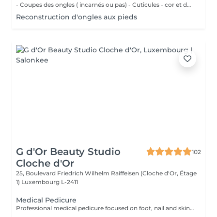
- Coupes des ongles ( incarnés ou pas) - Cuticules - cor et durillons - Petit massage - Pose de vernis semi-permanent couleur ( Si vous voulez une french, veuillez svp cocher l'onglet french en plus)
Reconstruction d'ongles aux pieds
G d'Or Beauty Studio
102
Cloche d'Or
25, Boulevard Friedrich Wilhelm Raiffeisen (Cloche d'Or, Étage
1)
Luxembourg L-2411
Medical Pedicure
Professional medical pedicure focused on foot, nail and skin health, including treatment of ingrown nails, corns, calluses and hard skin. No polish application.