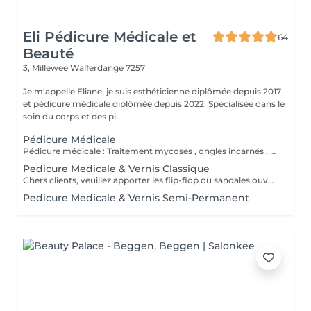
Eli Pédicure Médicale et
64
Beauté
3, Millewee
Walferdange 7257
Je m'appelle Eliane, je suis esthéticienne diplômée depuis 2017
et pédicure médicale diplômée depuis 2022. Spécialisée dans le
soin du corps et des pi...
Pédicure Médicale
Pédicure médicale : Traitement mycoses , ongles incarnés , corrections des ongles en plicature , ongles en tuile de provence , en volute, durillons, cors ,callosités, crevasses, pied d'athlète et tous les affections. Le prix varie en fonction du problème.
Pedicure Medicale & Vernis Classique
Chers clients, veuillez apporter les flip-flop ou sandales ouvertes pour pose de verniz classique.
Pedicure Medicale & Vernis Semi-Permanent