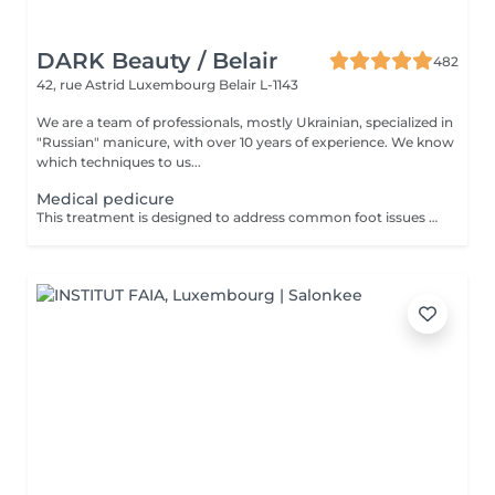
DARK Beauty / Belair
482
42, rue Astrid
Luxembourg Belair L-1143
We are a team of professionals, mostly Ukrainian, specialized in
"Russian" manicure, with over 10 years of experience. We know
which techniques to us...
Medical pedicure
This treatment is designed to address common foot issues such as cracks, calluses, corns, ingrown toenail correction... All managed with precision by our sepcialist. Service content: -Initial assessment of the foot condition -Hygienic cleansing and softening of the skin -Removal of hardened or thickened areas -Detailed nail care and reshaping -Targeted treatment of problem zones -Application of a therapeutic foot cream