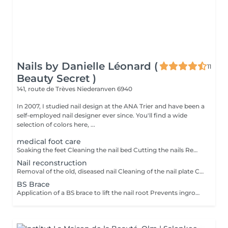
Nails by Danielle Léonard (
11
Beauty Secret )
141, route de Trèves
Niederanven 6940
In 2007, I studied nail design at the ANA Trier and have been a
self-employed nail designer ever since. You'll find a wide
selection of colors here, ...
medical foot care
Soaking the feet Cleaning the nail bed Cutting the nails Removing ingrown nails Removal of calluses, corns, cracks Cream as needed, antifungal treatment
Nail reconstruction
Removal of the old, diseased nail Cleaning of the nail plate Construction of a new nail with acrylic
BS Brace
Application of a BS brace to lift the nail root Prevents ingrown nails Duration 2 months