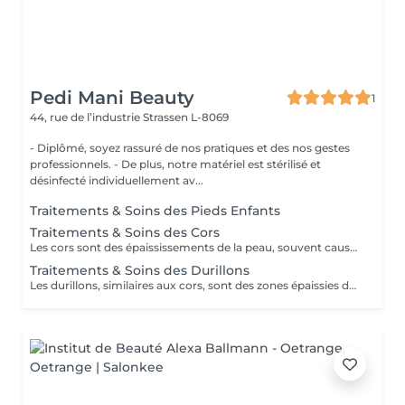
Pedi Mani Beauty
1
44, rue de l’industrie
Strassen L-8069
- Diplômé, soyez rassuré de nos pratiques et des nos gestes
professionnels. - De plus, notre matériel est stérilisé et
désinfecté individuellement av...
Traitements & Soins des Pieds Enfants
Traitements & Soins des Cors
Les cors sont des épaississements de la peau, souvent causés par la pression ou le frottement répétés. Le traitement des cors implique généralement un adoucissement de la peau à l'aide de bains de pieds chauds, suivis d'un limage doux pour éliminer la couche de peau dure. Des coussinets protecteurs peuvent également être utilisés pour prévenir leur réapparition.
Traitements & Soins des Durillons
Les durillons, similaires aux cors, sont des zones épaissies de la peau, généralement sur les pieds. Le traitement des durillons consiste à adoucir la peau à l'aide de bains chauds, puis à utiliser une pierre ponce ou une lime pour enlever délicatement les peaux mortes. Des coussinets de protection peuvent être portés pour prévenir leur réapparition.