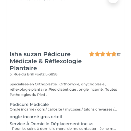
Isha suzan Pédicure
101
Médicale & Réflexologie
Plantaire
5, Rue du Brill
Foetz L-3898
Spécialisée en Orthoplastie , Orthonyxie, onychoplasie ,
réflexologie plantaire ,Pied diabétique , ongle incarné , Toutes
Pathologies du Pied .
Pédicure Médicale
Ongle incarné / cors / callosité / mycoses / talons crevasses / coupe les ongles /soin pied d'athlète sportif / durillons / pensmemt / pieds diabétiques / onychoplastie construire ongles
ongle incarné gros orteil
Service À Domicile Déplacement inclus
- Pour les soins à domicile merci de me contacter - Je ne me déplace pas à plus de 20 KM