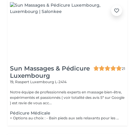
Sun Massages & Pédicure
21
Luxembourg
19, Raspert
Luxembourg L-2414
Notre équipe de professionnels experts en massage bien-être,
expérimentés et passionnés ( voir totalité des avis 5* sur Google
) est ravie de vous acc...
Pédicure Médicale
+ Options au choix : - Bain pieds aux sels relaxants pour les pieds fatigués et préparer les pieds au soin 20€ - Gommage pieds pour des pieds doux et hydratés 20€ - Massage des pieds 55 minutes 90€ Les soins de pédicurie médicale sont non seulement destinés à traiter les problèmes de pieds de manière curative mais également de manière préventive, en contribuant à votre confort lors de la marche ou de vos éventuelles activités sportives. Un soin régulier peut vous éviter des problèmes et des douleurs aux pieds dus à l'apparition de crevasses, durillons, cors, ... Vous devez néanmoins consulter sans attendre lorsque : Vous ressentez une gêne lors de la marche (n'attendez pas de ressentir de la douleur !) ; Vous constatez l'apparition de mycose, cor, callosité, il de perdrix ou ongle incarné, ...