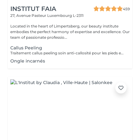
INSTITUT FAIA
459
27, Avenue Pasteur
Luxembourg L-2311
Located in the heart of Limpertsberg, our beauty institute
embodies the perfect harmony of expertise and excellence. Our
team of passionate professio...
Callus Peeling
Traitement callus peeling soin anti-callosité pour les pieds en seulement 15 minutes CALLUSPEELING permet d'éliminer facilement, sans lames ni cutters, les callosités et les fissures, donnant aux pieds une incroyable douceur et une sensation infinie de légèreté.
Ongle incarnés