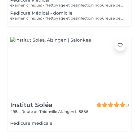
Pédicure Médical
examen clinique: - Nettoyage et désinfection rigoureuse des pieds - soin des ongles: coupe correct, fraisage ( diminution de l`épaisseur) et nettoyage des sillons pour prévenir les ongles incarnés. - traitement des callosités rdv chez 691 60 25 60 ou clinic.coach@lilianamendes.eu
Pédicure Médical - domicile
examen clinique: - Nettoyage et désinfection rigoureuse des pieds - soin des ongles: coupe correct, fraisage ( diminution de l`épaisseur) et nettoyage des sillons pour prévenir les ongles incarnés. - traitement des callosités rdv chez 691 60 25 60 ou clinic.coach@lilianamendes.eu
Institut Soléa
51
498a, Route de Thionville
Alzingen L-5886
Pédicure médicale