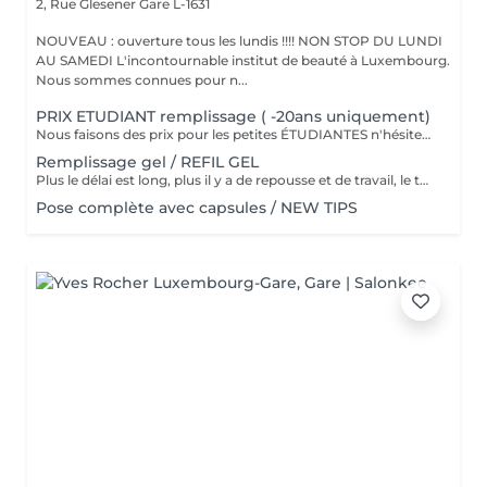
2, Rue Glesener
Gare L-1631
NOUVEAU : ouverture tous les lundis !!!! NON STOP DU LUNDI
AU SAMEDI L'incontournable institut de beauté à Luxembourg.
Nous sommes connues pour n...
PRIX ETUDIANT remplissage ( -20ans uniquement)
Nous faisons des prix pour les petites ÉTUDIANTES n'hésitez pas a passer
Remplissage gel / REFIL GEL
Plus le délai est long, plus il y a de repousse et de travail, le tarif s'adapte donc au temps écoulé depuis votre dernier rendez-vous. Merci de choisir le remplissage adapté
Pose complète avec capsules / NEW TIPS