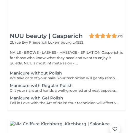
NUU beauty | Gasperich
379
21, rue Evy Friederich
Luxembourg L-1552
NAILS - BROWS - LASHES - MASSAGE - EPILATION Gasperich is
for those who know what they need and want to enjoy it
quietly. NUU's most intimate salon - ...
Manicure without Polish
We take care of your nails! Your technician will gently remove dead skin cells, shape and file your nails, and buff the outer surface for a smooth, natural finish. Our masters offer edged, hardware, or combined manicures, depending on your preferences. How is a manicure without polish done? - rough skin is gently removed - the shape of the nail plate is delicately corrected - the cuticle and side ridges are carefully tidied up - cuticle oil and hand cream are applied to nourish and hydrate Age restrictions: recommended from 14 years and up. Post procedure recommendations: no special post-care needed for this treatment. Frequency: once every 3 weeks.
Manicure with Regular Polish
Gift your nails and hands a well-groomed and neat appearance! Your technician will effectively remove dead skin cells, shape and file nails, and buff the outer surface. A regular nail polish is applied at the end of this treatment. Our masters do edged, hardware, or combined manicure. How is manicure with simple nail polish done? - rough skin is removed - the shape of the nail plate is corrected - the cuticle and side ridges are corrected - nail polish is applied - cuticle oil and hand cream are applied Age restrictions: recommended to do from 14 years. Post procedure recommendations: there are no post recommendations for this procedure. Frequency: once in 3 weeks.
Manicure with Gel Polish
Fall in Love with the Art of Nails! Your technician will effectively remove dead skin cells, shape and file nails, and buff the outer surface. Semi-permanent (gel) polish is applied. It looks like regular nail polish, but stays on your nails much longer. Fantastic, isn't it? It is drying in a led lamp and lasts for weeks. Our masters do edged, hardware, or combined manicure. How is manicure with semi-permanent nail polish done? - removal of an old semi-permanent (gel) if needed - rough skin is removed - the shape of the nail plate is corrected - the cuticle and side ridges are corrected - semi-permanent (gel) polish is applied - cuticle oil and hand cream are applied *Please note that if semipermanent nail polish without manicure is chosen, rough skin, cuticle and side ridges won't be removed. Age restrictions: recommended to do from 16 years. Post procedure recommendations: there are no post recommendations for this procedure. Frequency: once in 3 weeks.