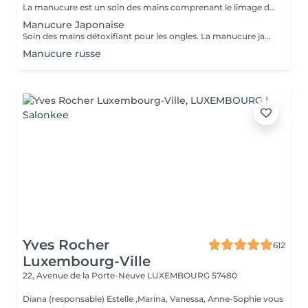
La manucure est un soin des mains comprenant le limage des ongles, la pousse et la coupe des cuticules, gommage, massage avec crème de soin et application d'un vernis transparent si désiré.
Manucure Japonaise
Soin des mains détoxifiant pour les ongles. La manucure japonaise consiste à polir et nettoyer les ongles en profondeur pour ensuite les nourrir avec une pâte à base de cire d'abeille qui va oxygéner l'ongle. L'ongle ressort brillant naturellement et pour une durée de 3 semaines. Comprend le limage des ongles, la pousse et la coupe des cuticules, polissage, application de la pâte à base de cire d'abeille et de la poudre fixante, gommage, massage avec crème de soin et application d'un vernis transparent si désiré.
Manucure russe
Yves Rocher
612
Luxembourg-Ville
22, Avenue de la Porte-Neuve
LUXEMBOURG 57480
Diana (responsable) Estelle ,Marina, Vanessa, Anne-Sophie vous