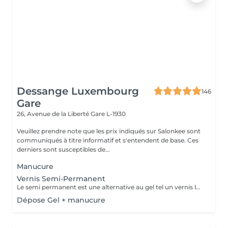
Dessange Luxembourg
146
Gare
26, Avenue de la Liberté
Gare L-1930
Veuillez prendre note que les prix indiqués sur Salonkee sont
communiqués à titre informatif et s'entendent de base. Ces
derniers sont susceptibles de...
Manucure
Vernis Semi-Permanent
Le semi permanent est une alternative au gel tel un vernis longue durée pour une durée de 2 à 3 semaines de tenue maximum. Le retrait doit se faire uniquement au salon et nous le recommandons de manière ponctuelle. La manucure sèche est comprise dans cette prestation . Comme chaque cliente est unique nous vous invitons à vous rapprocher d'une collaboratrice pour d'avantages d'informations .
Dépose Gel + manucure