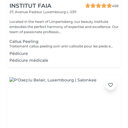
INSTITUT FAIA
458
27, Avenue Pasteur
Luxembourg L-2311
Located in the heart of Limpertsberg, our beauty institute
embodies the perfect harmony of expertise and excellence. Our
team of passionate professio...
Callus Peeling
Traitement callus peeling soin anti-callosité pour les pieds en seulement 15 minutes CALLUSPEELING permet d'éliminer facilement, sans lames ni cutters, les callosités et les fissures, donnant aux pieds une incroyable douceur et une sensation infinie de légèreté.
Pédicure
Pédicure médicale