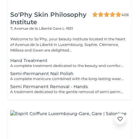
So'Phy Skin Philosophy
408
Institute
7, Avenue de la Liberté
Gare L-1931
Welcome to So'Phy, your beauty institute located in the heart
of Avenue de la Liberté in Luxembourg. Sophie, Clémence,
Mélissa and Gwen are delighted...
Hand Treatment
A complete treatment dedicated to the beauty and comfort of the hands. The treatment begins with a gentle exfoliation to refine the skin texture and reveal its natural glow. The hands are then wrapped in a nourishing and hydrating mask for deep care. During this time, the nails are carefully shaped and refined to achieve a clean and harmonious result. The treatment finishes with a relaxing hand massage, providing an immediate feeling of comfort and relaxation. Hands feel softer, the skin is nourished and the nails look perfectly groomed. Classic nail polish is not provided at the institute. However, if you wish, we can apply your own nail polish by selecting the corresponding option.
Semi-Permanent Nail Polish
A complete manicure combined with the long-lasting wear of semi-permanent nail polish. The treatment begins with full nail preparation, including shaping, cuticle care and preparation of the natural nail to ensure a clean and long-lasting result. The semi-permanent polish is then applied to provide a glossy, elegant and durable finish. Nails look neat and refined, with long-lasting wear for several weeks. Ideal for combining beauty, comfort and everyday practicality.
Semi Permanent Removal - Hands
A treatment dedicated to the gentle removal of semi-permanent nail polish, carried out with care to preserve the quality of the natural nail. The removal is followed by nail shaping and cuticle care to restore a clean and well-groomed result. A protective base is then applied to strengthen the nail, completed with a nourishing oil to hydrate and enhance the cuticles. Nails are left clean, cared for and protected. Ideal for taking a break while maintaining healthy nails. This service is only available for semi-permanent nail polish applied at the institute.