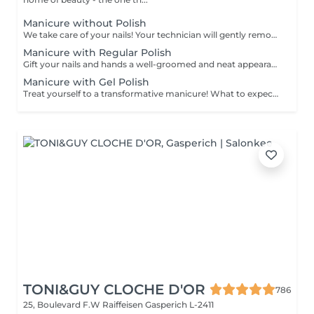
Manicure without Polish
We take care of your nails! Your technician will gently remove dead skin cells, shape and file your nails, and buff the outer surface for a smooth, natural finish. Our masters offer edged, hardware, or combined manicures, depending on your preferences. How is a manicure without polish done? - rough skin is gently removed - the shape of the nail plate is delicately corrected - the cuticle and side ridges are carefully tidied up - cuticle oil and hand cream are applied to nourish and hydrate Age restrictions: recommended from 14 years and up. Post procedure recommendations: no special post-care needed for this treatment. Frequency: once every 3 weeks.
Manicure with Regular Polish
Gift your nails and hands a well-groomed and neat appearance! Your technician will effectively remove dead skin cells, shape and file nails, and buff the outer surface. A regular nail polish is applied at the end of this treatment. Our masters do edged, hardware, or combined manicure. How is manicure with simple nail polish done? - rough skin is removed - the shape of the nail plate is corrected - the cuticle and side ridges are corrected - nail polish is applied - cuticle oil and hand cream are applied Age restrictions: recommended to do from 14 years. Post procedure recommendations: there are no post recommendations for this procedure. Frequency: once in 3 weeks.
Manicure with Gel Polish
Treat yourself to a transformative manicure! What to expect: - old polish is removed as a bonus - rough skin is removed - nails are shaped - cuticles and side ridges are polished - reinforcement is performed if chosen - semi-permanent polish is applied - cuticle oil and hand cream are applied Age: 16+ Frequency: every 3 weeks for best results. *Removal of old semi-permanent polish is included with the manicure. If you want a separate removal appointment, we charge €20 for the careful process that protects your nails. For the manicure, we leave a thin layer of old polish under the new layer to enhance the durability of the semi-permanent polish. *Please note that if semipermanent nail polish without manicure is chosen, rough skin, cuticle and side ridges won't be removed.
TONI&GUY CLOCHE D'OR
786
25, Boulevard F.W Raiffeisen
Gasperich L-2411