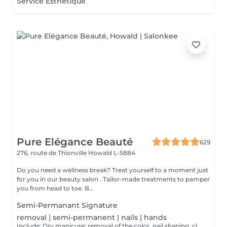
Service Esthétique
Pure Elégance Beauté
629
276, route de Thionville
Howald L-5884
Do you need a wellness break? Treat yourself to a moment just
for you in our beauty salon . Tailor-made treatments to pamper
you from head to toe. B...
Semi-Permanant Signature
removal | semi-permanent | nails | hands
Include: Dry manicure: removal of the color, nail shaping, cleaning of the cuticle and to finish a massage of the hands at the end of the dry manicure and possibly cover them with a strengthening varnish at the end.