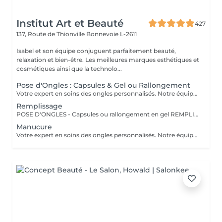
Institut Art et Beauté
427
137, Route de Thionville
Bonnevoie L-2611
Isabel et son équipe conjuguent parfaitement beauté,
relaxation et bien-être. Les meilleures marques esthétiques et
cosmétiques ainsi que la technolo...
Pose d'Ongles : Capsules & Gel ou Rallongement
Votre expert en soins des ongles personnalisés. Notre équipe de prothésistes ongulaires diplômées vous offre une gamme complète de services pour des ongles magnifiques et durables. Expertise et Professionnalisme : Prothésistes qualifiées et expérimentées : o Isabel o Francesca o Fatima o Deborah o Patricia o Mirza Des produits de haute qualité, aux couleurs variées pour des résultats éclatants et durables. Garantie de beauté et santé de vos ongles. Services adaptés à vos goûts et votre personnalité Capsules pour allonger rapidement vos ongles. Rallongement en Gel : Pour un résultat naturel et durable. Remplissage toute les 3 a 4 semaines pour comble la repousse et préserve l'intégrité de la pose initiale. Manucure Soins et esthétisme pour des ongles en pleine santé et élégants. Nos Techniques Manucure Combinée : Soins complets et embellissement. Vernis Semi-Permanent : Couleur durable sans pose de gel. Chablon ou Capsules : Pose traditionnelle ou look naturel.
Remplissage
POSE D'ONGLES - Capsules ou rallongement en gel REMPLISSAGE MANUCURE Nos prothésistes ongulaire diplômée vous accueille dans notre espace d'esthétique des soins des ongles personnalisés. Nos maîtrisons des méthodes qui sauront vous permettre de garder de beaux ongles durablement avec le stylise en fonction de vos goûts et de votre personnalité : manucure combinée, pose de vernis semi-permanent, remplissage, pose complète au chablon ou capsules. Nos produits à la pointe des tendances, de haute qualité, des couleurs dotées d'une pigmentation multiples.
Manucure
Votre expert en soins des ongles personnalisés. Notre équipe de prothésistes ongulaires diplômées vous offre une gamme complète de services pour des ongles magnifiques et durables. Expertise et Professionnalisme : Prothésistes qualifiées et expérimentées : o Isabel, o Francesca, o Fatima, o Deborah, o Patricia, o Mirza, Des produits de haute qualité, aux couleurs variées pour des résultats éclatants et durables. Garantie de beauté et santé de vos ongles. Services adaptés à vos goûts et votre personnalité Capsules pour allonger rapidement vos ongles. Rallongement en Gel : Pour un résultat naturel et durable. Remplissage toute les 3 a 4 semaines pour comble la repousse et préserve l'intégrité de la pose initiale. Manucure Soins et esthétisme pour des ongles en pleine santé et élégants. Nos Techniques Manucure Combinée : Soins complets et embellissement. Vernis Semi-Permanent : Couleur durable sans pose de gel. Chablon ou Capsules : Pose traditionnelle ou look naturel.