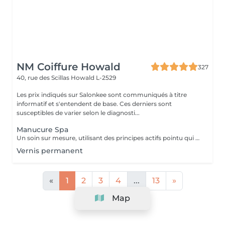
NM Coiffure Howald
327
40, rue des Scillas
Howald L-2529
Les prix indiqués sur Salonkee sont communiqués à titre
informatif et s'entendent de base. Ces derniers sont
susceptibles de varier selon le diagnosti...
Manucure Spa
Un soin sur mesure, utilisant des principes actifs pointu qui vous aidera a la restructuration de vos mains ainsi que vos ongles. Une combination parfaite entre exfoliation et masque pour retrouver éclat et hydratation durable .
Vernis permanent
«
1
2
3
4
...
13
»
Map