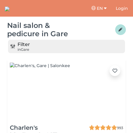
EN
Login
Nail salon &
pedicure
in
Gare
Filter
in
Gare
Charlen's
993