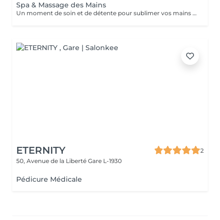
Spa & Massage des Mains
Un moment de soin et de détente pour sublimer vos mains après votre prestation d'onglerie. Ce service comprend une manucure combinée, avec le retrait soigné des cuticules et la préparation de l'ongle naturel.Après la pose de gel ou d'acrylique, un gommage des mains est réalisé afin d'éliminer les cellules mortes et de laisser la peau douce et lumineuse. Le soin se poursuit avec une hydratation profonde accompagnée d'un massage relaxant des mains, pour nourrir la peau et apporter une sensation de bien-être. Ce service est réalisé après la pose de gel ou d'acrylique, afin de finaliser la prestation et offrir un moment de relaxation tout en sublimant les mains.
ETERNITY
2
50, Avenue de la Liberté
Gare L-1930
Pédicure Médicale