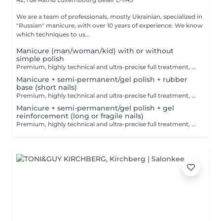
We are a team of professionals, mostly Ukrainian, specialized in
"Russian" manicure, with over 10 years of experience. We know
which techniques to us...
Manicure (man/woman/kid) with or without
simple polish
Premium, highly technical and ultra-precise full treatment, performed mainly with an e-file to achieve a perfectly clean nail contour and apply the polish as close as possible, even slightly under the cuticle. This technique helps visually delay the regrowth by around 10 days. Visual result: -Extremely well-groomed nails, clean contours, flawless shape -Instagram / photo studio effect: neat, precise, with no visible dry skin Service content: -Removal of old semi-permanent and/or gel polish (if needed, please book accordingly this option via this screen) -Very meticulous preparation of the nail plate -Removal of dead skin -Shape and file nails -Gentle cuticle care -Application of a transparent simple polish (if desired) OR application of your own simple polish to bring with you (if needed, please book accordingly this option via this screen) -Application of cuticle oil and hand cream
Manicure + semi-permanent/gel polish + rubber
base (short nails)
Premium, highly technical and ultra-precise full treatment, performed mainly with an e-file to achieve a perfectly clean nail contour and apply the polish as close as possible, even slightly under the cuticle. This technique helps visually delay the regrowth by around 10 days. Visual result: -Extremely well-groomed nails, clean contours, flawless shape -Instagram / photo studio effect: neat, precise, with no visible dry skin We also include a base coat, recommended for short nails in good condition. A perfect solution for flawless and long-lasting nails: -The average durability is 4 weeks!! Service content -> 80€ : -Removal of old semi-permanent and/or gel (if needed, already include in this price/service) -Very meticulous preparation of the nail plate -Removal of dead skin -Shape and file nails -Gentle cuticle care -Rubber base -Application of semi-permanent nail polish -Application of cuticle oil and hand cream Optional : -Price per nail extension on up to 5 nails (if so please book "WITH simple design") +3€/nail -Price per nail for nail art on up to 5 nails (if so please book "WITH simple design") +3€/nail -Price for simple design (French, Chrome, Baby Boomer, Cat Eyes, Stickers, Foil) 6-10 nails -> +20€ -Price for complex design (3D, Hand drawings, Stamping, French with Chrome, Baby Boomer with Chrome, French with Cat Eyes) 6-10 nails -> +30€
Manicure + semi-permanent/gel polish + gel
reinforcement (long or fragile nails)
Premium, highly technical and ultra-precise full treatment, performed mainly with an e-file to achieve a perfectly clean nail contour and apply the polish as close as possible, even slightly under the cuticle. This technique helps visually delay the regrowth by around 10 days. Visual result: -Extremely well-groomed nails, clean contours, flawless shape -Instagram / photo studio effect: neat, precise, with no visible dry skin We also include a gel reinforcement, recommended for long or fragile or broken nails. A perfect solution for flawless and long-lasting nails: -The average durability is 4 weeks!! Service content -> 95€ : -Removal of old semi-permanent and/or gel polish (if needed, already include in this price/service) -Very meticulous preparation of the nail plate -Removal of dead skin -Shape and file nails -Gentle cuticle care -Correction of the nail shape -Gel reinforcement -Application of semi-permanent nail polish -Application of cuticle oil and hand cream Optional : -Price per nail extension on up to 5 nails (if so please book "WITH simple design") +3€/nail -Price per nail for nail art on up to 5 nails (if so please book "WITH simple design") +3€/nail -Price for simple design (French, Chrome, Baby Boomer, Cat Eyes, Stickers, Foil) 6-10 nails -> +20€ -Price for complex design (3D, Hand drawings, Stamping, French with Chrome, Baby Boomer with Chrome, French with Cat Eyes) 6-10 nails -> +30€