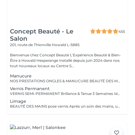
Concept Beauté - Le
455
Salon
201, route de Thionville
Howald L-5885
Bienvenue chez Concept Beauté L'Expérience Beauté & Bien-
Être à Howald Hesperange Installé depuis juin 2024 dans nos
tout nouveaux locaux au Centre S...
Manucure
NOS PRESTATIONS ONGLES & MANUCURE BEAUTÉ DES MAINS Manucure & Soin Nourrissant Offrez à vos mains un soin complet avec une manucure experte comprenant : Limage et mise en forme des ongles Soins des cuticules pour un contour net Massage nourrissant avec des soins hydratants ProNails En supplément : Application d'un vernis Longwear ou semi-permanent (en option) Une pause bien-être idéale pour retrouver des mains soignées et élégantes. OPTIONS À LA CARTE Personnalisez votre soin ! Selon vos envies, vous pouvez compléter votre manucure avec : Pose de vernis Longwear Pour une touche de couleur élégante Vernis semi-permanent Tenue parfaite jusqu'à 3 semaines Soin Spa Complet des mains Exfoliation, masque nourrissant et massage profond pour une détente absolue Offrez à vos mains un soin sur-mesure, réalisé par nos professionnelles expertes ! Notre équipe est composée d'expertes hautement qualifiées, dont certaines sont formatrices en onglerie dans notre centre Concept Beauté Distribution. Nous maîtrisons les dernières tendances et techniques pour garantir des prestations d'exception. Besoin d'un conseil personnalisé ? Nous sommes là pour vous guider vers la meilleure option selon votre type d'ongles et votre style de vie. Offrez à vos mains et à vos pieds l'expertise qu'ils méritent avec ProNails et notre équipe d'expertes !
Vernis Permanent
VERNIS SEMI-PERMANENT Brillance & Tenue 3 Semaines Idéal pour celles qui veulent une manucure impeccable sans abîmer leurs ongles naturels, le vernis semi-permanent ProNails assure une brillance éclatante et une tenue longue durée. Pourquoi choisir le semi-permanent ? Séchage immédiat sous lampe LED Jusqu'à 3 semaines de tenue sans s'écailler Large choix de couleurs tendances Dépose rapide et en douceur Disponible pour les mains & les pieds pour une mise en beauté complète. ONGLES PARFAITS AVEC PRONAILS EXPERTISE & QUALITÉ PROFESSIONNELLE Dans notre institut, nous vous offrons un service onglerie haut de gamme, réalisé avec les produits de la marque ProNails, reconnue pour sa qualité et sa tenue exceptionnelle. Nos expertes en onglerie, dont certaines sont également formatrices en prothésie ongulaire dans notre centre de formation Concept Beauté Distribution, sauront vous conseiller et sublimer vos ongles avec professionnalisme.
Limage
BEAUTÉ DES MAINS pose vernis Après un soin des mains, une pose vernis : Limage et mise en forme des ongles Application d'un vernis Longwear ProNails longue tenue ou semi-permanent (en option) Une pause bien-être idéale pour retrouver des mains soignées et élégantes.