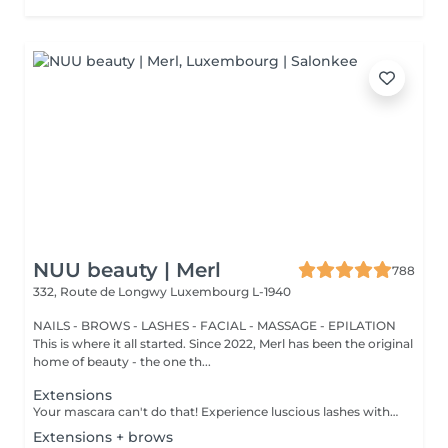
NUU beauty | Merl
788
332, Route de Longwy
Luxembourg L-1940
NAILS - BROWS - LASHES - FACIAL - MASSAGE - EPILATION
This is where it all started. Since 2022, Merl has been the original
home of beauty - the one th...
Extensions
Your mascara can't do that! Experience luscious lashes with our professional lash extensions. Each artificial lash is expertly applied to your natural lashes, creating a fuller, longer, and darker look. Volume options: choose from 1D to 5D for the perfect fullness. Personalised choices: discuss your preferences for curves and colours with our expert. What to expect: - eye area is cleaned - tape and patches protect the skin - extensions are applied to your natural lashes - lashes are dried for a secure hold - tape and patches are removed Post-care: avoid wetting lashes for 24 hours. Frequency: schedule every 3-4 weeks.
Extensions + brows