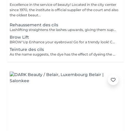
Excellence in the service of beauty! Located in the city center
since 1970, the institute is official supplier of the court and also
the oldest beaut...
Rehaussement des cils
Lashlifting straightens the lashes upwards, giving them superb curvature, length, height and volume: your lashes appear longer and denser. For all those who want to have an intense look and longer eyelashes this is a technique that lengthens your own eyelashes without having to resort to eyelash extensions. It can be complementary to the application of eyelash extensions, in order to facilitate their application when your eyelashes are too straight or too curved: Beauty in the blink of an eye! The treatment lasts only 45 minutes and is not uncomfortable: its curling effect lasts between 8 and 12 weeks, which corresponds to the natural cycle of the eyelashes. Immediately after the enhancement, we offer either an eyelash tint, to intensify the color of your eyelashes, or a keratin treatment, a unique treatment to nourish, thicken and hydrate your natural eyelashes, or the application of a semi-permanent mascara to further improve the 'made-up' appearance (held for 3-4 weeks). You have the possibility to do all these treatments in the same session :))
Brow Lift
BROW'Up Enhance your eyebrows! Go for a trendy look! Check out this latest trend! The principle consists in modifying the movement of your hairs in a lasting way (+/- 6 weeks) by raising them upwards and / or in their natural movement. Why ? The eyebrow will be more open, denser, it will open the eyes considerably. Widely used by the greatest make-up artists, styling the eyebrow upwards has a real impact on the eyes, which appear to be lifted, enhanced. Also widely used in Latin America and Asia, as the hairs tend to fall down. This technique allows them to be disciplined to obtain a harmonious line. Very useful also for eyebrows which curl, which take bad folds, or which are too long. The goal is to tack them in the most optimal direction. Gentlemen, this technique may also be suitable for you to discipline eyebrow volumes! Sublime marriage with 3D / HD Brow dye
Teinture des cils
As the name suggests, the dye has the effect of dyeing the eyelashes or eyebrows and coating them very lightly. Ideal for people with light eyelashes or eyebrows who wish to have darker eyelashes or eyebrows (black, brown, brown, etc.) with or without mascara.