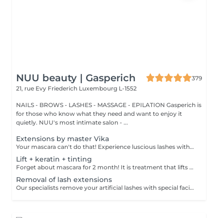
NUU beauty | Gasperich
379
21, rue Evy Friederich
Luxembourg L-1552
NAILS - BROWS - LASHES - MASSAGE - EPILATION Gasperich is
for those who know what they need and want to enjoy it
quietly. NUU's most intimate salon - ...
Extensions by master Vika
Your mascara can't do that! Experience luscious lashes with our professional lash extensions. Each artificial lash is expertly applied to your natural lashes, creating a fuller, longer, and darker look. Volume options: choose from 1D to 5D for the perfect fullness. Personalised choices: discuss your preferences for curves and colours with our expert. What to expect: - eye area is cleaned - tape and patches protect the skin - extensions are applied to your natural lashes - lashes are dried for a secure hold - tape and patches are removed Post-care: avoid wetting lashes for 24 hours. Frequency: schedule every 3-4 weeks.
Lift + keratin + tinting
Forget about mascara for 2 month! It is treatment that lifts and curls your natural lashes to make them look longer and give them an attractive shape that will open up your eyes. How is lash lamination done? - lashes are washed - eye pad is placed - silicone rods are placed - perming solution is applied - lifting solution is applied - noutralizing solution is applied - henna or paint is applied - keratin is applied - lashes are washed - silicone rods are removed Age restrictions: recommended to do from 14 years. Post procedure recommendations: do not wash eyelashes 24 hours after the procedure. Frequency: once in 4-6 weeks.
Removal of lash extensions
Our specialists remove your artificial lashes with special facilities. If the lashes were done in our beauty space - on your next visit for lash extensions removal will be for free.