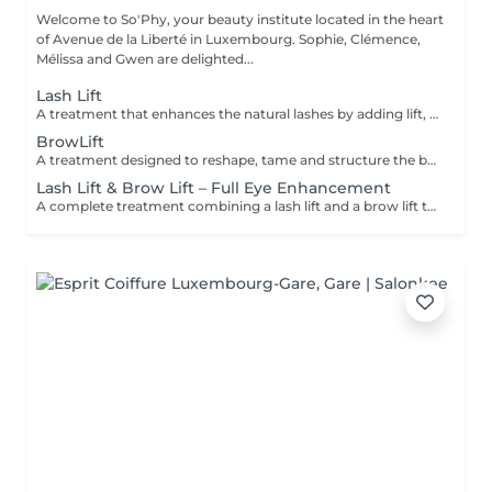
Welcome to So'Phy, your beauty institute located in the heart
of Avenue de la Liberté in Luxembourg. Sophie, Clémence,
Mélissa and Gwen are delighted...
Lash Lift
A treatment that enhances the natural lashes by adding lift, visible length and opening the eyes. The lash lift works from the root to create a natural, elegant and long-lasting result, without the need for extensions. The eyes appear more open, and the lashes look longer and well-defined. A tint can be added as an option to intensify the result and enhance the depth of the eyes. The results last for several weeks, leaving the eyes looking fresh and awake every day.
BrowLift
A treatment designed to reshape, tame and structure the brows for a clean, harmonious and naturally enhanced result. The brow lift repositions the hairs to create a fuller, more defined and perfectly controlled look. A tint is included to intensify the colour and add depth to the eyes while maintaining a natural and elegant finish. Brows are restructured, the eyes are framed and the facial features are enhanced on a daily basis.
Lash Lift & Brow Lift – Full Eye Enhancement
A complete treatment combining a lash lift and a brow lift to enhance the entire eye area. Lashes are lifted from the root to create visible length and open the eyes, while the brows are reshaped, tamed and redefined for a clean and harmonious result. The eyes appear more defined, framed and naturally enhanced. An ideal solution for a polished, elegant and long-lasting look without daily makeup.