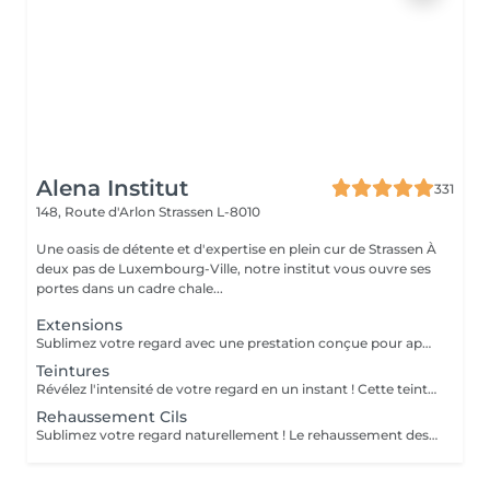
Alena Institut
331
148, Route d'Arlon
Strassen L-8010
Une oasis de détente et d'expertise en plein cur de Strassen À
deux pas de Luxembourg-Ville, notre institut vous ouvre ses
portes dans un cadre chale...
Extensions
Sublimez votre regard avec une prestation conçue pour apporter plus d'intensité, de définition et une belle courbure à vos cils, tout en respectant leur nature. La pose complète dure environ 1h30 et offre un résultat durable, élégant et parfaitement adapté à votre regard. Pour maintenir une belle densité, un remplissage est recommandé toutes les 3 semaines ; celui-ci dure environ 1h. Une prestation soignée, confortable et idéale pour un regard toujours impeccable.
Teintures
Révélez l'intensité de votre regard en un instant ! Cette teinture sublime vos cils et sourcils comme une coloration pour cheveux, avec des nuances variées et raffinées : noir, bleu nuit, bleu, brun ou brun clair . Résultat éclatant en seulement 15 minutes pour un regard naturellement captivant, sans effort quotidien !
Rehaussement Cils
Sublimez votre regard naturellement ! Le rehaussement des cils courbe et ouvre le regard, tout en nourrissant vos cils grâce à la kératine, pour des cils plus forts, brillants et souples. Pour un effet encore plus intense, il peut être combiné avec une teinture. Prestation rapide et efficace en seulement 45 minutes pour un regard lumineux et captivant, sans maquillage quotidien !