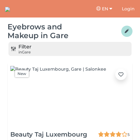
EN
Login
Eyebrows and
Makeup
in
Gare
Filter
in
Gare
New
Beauty Taj Luxembourg
5