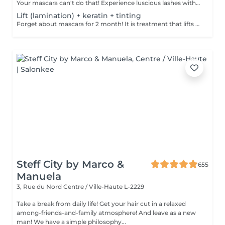
Your mascara can't do that! Experience luscious lashes with our professional lash extensions. Each artificial lash is expertly applied to your natural lashes, creating a fuller, longer, and darker look. Volume options: choose from 1D to 5D for the perfect fullness. Personalised choices: discuss your preferences for curves and colours with our expert. Comfort focused: extensions are applied one eye at a time, with breaks as needed during the 2-hour process. What to expect: - eye area is cleaned - tape and patches protect the skin - extensions are applied to your natural lashes - lashes are dried for a secure hold - tape and patches are removed Post-care: avoid wetting lashes for 24 hours. Frequency: schedule every 3-4 weeks.
Lift (lamination) + keratin + tinting
Forget about mascara for 2 month! It is treatment that lifts and curls your natural lashes to make them look longer and give them an attractive shape that will open up your eyes. How is lash lamination done? - lashes are washed - eye pad is placed - silicone rods are placed - perming solution is applied - lifting solution is applied - noutralizing solution is applied - henna or paint is applied - keratin is applied - lashes are washed - silicone rods are removed Age restrictions: recommended to do from 14 years. Post procedure recommendations: do not wash eyelashes 24 hours after the procedure. Frequency: once in 4-6 weeks.
Steff City by Marco &
655
Manuela
3, Rue du Nord
Centre / Ville-Haute L-2229
Take a break from daily life! Get your hair cut in a relaxed
among-friends-and-family atmosphere! And leave as a new
man! We have a simple philosophy...