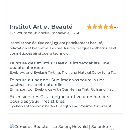
Institut Art et Beauté
425
137, Route de Thionville
Bonnevoie L-2611
Isabel et son équipe conjuguent parfaitement beauté,
relaxation et bien-être. Les meilleures marques esthétiques et
cosmétiques ainsi que la technolo...
Teinture des sourcils : Des cils impeccables, une
beauté affirmée.
Eyebrow and Eyelash Tinting: Rich and Natural Color for a Perfectly Defined and Long-Lasting Look Rich Color: Our tints provide intense, natural colors that enhance your eyebrows and eyelashes with deep, elegant shades. Perfect Definition: The formula is designed to define your eyebrows and eyelashes with precision, creating a perfectly structured and harmonious shape. Exceptional Longevity: Enjoy a long-lasting color that remains vibrant and resistant, ensuring a flawless look for an extended period. The tinting is carefully applied by our estheticians, ensuring a uniform and natural result. Indulge in the luxury of a perfectly defined look and highlight your eyes like never before.
Teinture au henné : Sublimez vos sourcils une
couleur riche et naturelle
Enhance Your Eyebrows with Our Henna Tint: Rich and Natural Color for Perfectly Defined and Long-Lasting Brows Discover the secret to flawless eyebrows with our henna tint. Rich Color: Our henna tint provides intense, natural color that enhances your eyebrows with deep, elegant hues. Perfect Definition: The formula is designed to define your eyebrows with precision, creating a perfectly structured and harmonious shape. Exceptional Longevity: Enjoy a long-lasting color that remains vibrant and resistant, giving you a flawless look for an extended period. The tint is applied with care by our estheticians, including masters Liseta, Fatima, and Deborah, ensuring a uniform and natural result. Indulge in the luxury of perfectly defined eyebrows and highlight your gaze like never before.
Extension des Cils: Longueur et volume parfaits
pour des yeux irrésistibles.
Eyelash Extensions: Perfect Length and Volume for Irresistible Eyes Discover the secret to captivating eyes with our eyelash extensions. Designed to offer both length and volume, these extensions transform your look. Ideal Length: The lashes are carefully selected to provide the perfect length, creating a look of elongated and elegant lashes that open and define your eyes. Luminous Volume: Using advanced techniques, we add volume to your natural lashes for a dense and luxurious effect without weighing down your eyes. Seductive Gaze: Enjoy an irresistible look that enhances your eyes with increased intensity and depth, perfect for any occasion. The lashes are applied with precision by our experts, including masters Liseta, Fatima, and Deborah. Their experience ensures a flawless and long-lasting result. Indulge in the luxury of radiant beauty and make your eyes shine like never before.