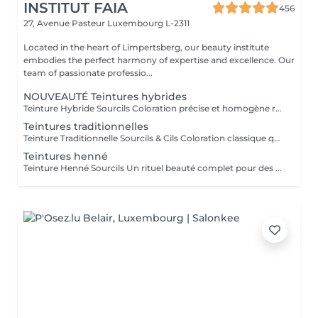
INSTITUT FAIA
456
27, Avenue Pasteur
Luxembourg L-2311
Located in the heart of Limpertsberg, our beauty institute
embodies the perfect harmony of expertise and excellence. Our
team of passionate professio...
NOUVEAUTÉ Teintures hybrides
Teinture Hybride Sourcils Coloration précise et homogène réalisée à l'airbrush qui colore à la fois la peau et le poil pour un effet maquillé longue durée. Avant la pose une restructuration complète est effectuée avec épilation au fil ou à la cire selon l'envie et le besoin de la cliente afin d'obtenir une ligne parfaitement dessinée. Tenue sur la peau jusqu'à 10 jours Tenue sur le poil jusqu'à 6 à 7 semaines Disponible en plusieurs teintes pour s'adapter à chaque carnation. Compatible avec le Browlift pour des sourcils plus denses, structurés et naturellement sublimés.
Teintures traditionnelles
Teinture Traditionnelle Sourcils & Cils Coloration classique qui intensifie la couleur naturelle des poils pour un regard plus profond et structuré. Tenue sur la peau 1 à 2 jours Tenue sur le poil jusqu'à 4 semaines Disponible en plusieurs teintes pour s'adapter à chaque carnation et couleur de poils. Compatible avec le Brow Lift et le Rehaussement de Cils pour un résultat harmonieux et durable. Il est également possible d'ajouter un soin à la kératine qui nourrit et hydrate en profondeur le poil du sourcil et du cil pour un fini plus doux, brillant et renforcé.
Teintures henné
Teinture Henné Sourcils Un rituel beauté complet pour des sourcils parfaitement dessinés et naturellement sublimés. La teinture au henné colore à la fois la peau et le poil offrant un effet maquillé et structuré sans maquillage. Avant la pose une restructuration sur mesure est réalisée, prise précise des points de mesure puis épilation au fil ou à la cire pour redéfinir harmonieusement la ligne du sourcil. Tenue sur la peau jusqu'à 10 jours Tenue sur le poil jusqu'à 5 semaines Disponible en plusieurs teintes adaptées à chaque carnation. Le résultat, des sourcils nets, équilibrés et intensément mis en valeur avec un rendu naturel et soigné.