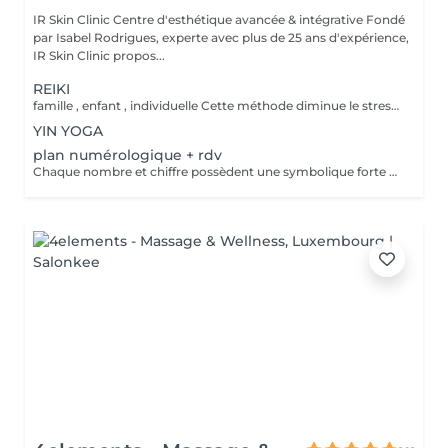
IR Skin Clinic Centre d'esthétique avancée & intégrative Fondé
par Isabel Rodrigues, experte avec plus de 25 ans d'expérience,
IR Skin Clinic propos...
REIKI
famille , enfant , individuelle Cette méthode diminue le stress, relâche les blocages émotionnels, calme les douleurs physiques, et vous amener à un bien-être général, ainsi qu'une paix intérieure. Libère les blocages énergétiques, renforce le système immunitaire, atténue la douleur et élimine les toxines du corps
YIN YOGA
plan numérologique + rdv
Chaque nombre et chiffre possèdent une symbolique forte et connue depuis la nuit des temps. Plusieurs outils sont à votre disposition pour découvrir votre personnalité, votre avenir ou tout simplement trouver des réponses précises à vos questions.