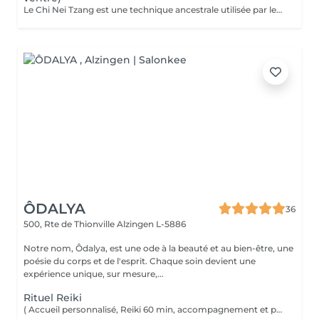
Le Chi Nei Tzang est une technique ancestrale utilisée par les moines taoïstes de la Chine qui signifie «travail de l'énergie des organes internes». Selon les taoïstes, chaque organe est lié à une émotion : la colère au foie, la peur aux reins. Notre ventre porte en lui les traces laissées par tous nos traumatismes et nos secrets les plus intimes. L'obstruction des organes internes bloque la libre circulation de l'énergie vitale, le Chi. Le massage agit en profondeur sur les viscères, les émotions et tous les systèmes vitaux du corps. Déroulement de la séance: Pendant le soin vous êtes allongés sur le dos : le torse et le ventre nus, le bas du ventre et les jambes sont couverts ainsi que la poitrine chez les femmes. Pendant la séance vous portez un masque sur les yeux pour pouvoir vous détendre complètement. Mais vous restez attentifs à vos sensations ! À tout moment, si quelque chose vous inquiète ou vous dérange, (certains points de l'intestin peuvent être sensibles !) n'hésitez pas me signaler. Lors de massage j'utilise de l'huile de sésame ou d'amande douce. Aux certains moments lors de soin je prononce «six sons de guérison» qui possèdent un potentiel vibratoire qui participe du nettoyage des organes. Des pressions souples et profondes, appliquées directement sur les organes ou sur des points réflexes, permettent aux énergies ou aux émotions prisonnières, de se libérer. Le massage se termine par le drainage lymphatique et l'équilibrage des pouls.
ÔDALYA
36
500, Rte de Thionville
Alzingen L-5886
Notre nom, Ôdalya, est une ode à la beauté et au bien-être, une
poésie du corps et de l'esprit. Chaque soin devient une
expérience unique, sur mesure,...
Rituel Reiki
( Accueil personnalisé, Reiki 60 min, accompagnement et partage ) Soin énergétique d'origine japonaise qui permet de faire circuler et d'harmoniser l'énergie du corps. Le Reiki aide à apaiser le corps et l'esprit, favorise la relaxation, contribue à améliorer le sommeil, calme les tensions.