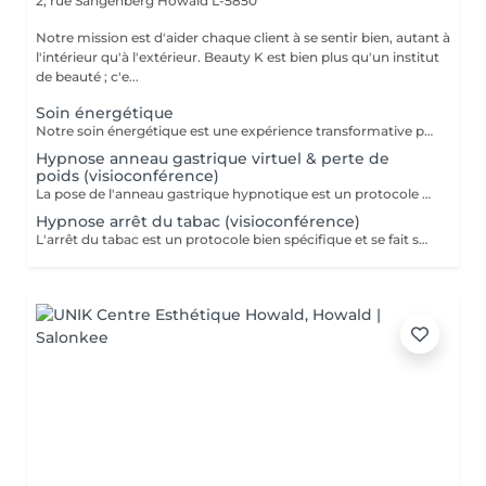
2, rue Sangenberg
Howald L-5850
Notre mission est d'aider chaque client à se sentir bien, autant à
l'intérieur qu'à l'extérieur. Beauty K est bien plus qu'un institut
de beauté ; c'e...
Soin énergétique
Notre soin énergétique est une expérience transformative pour libérer blocages et tensions, tout en cultivant une paix intérieure profonde. Ce traitement unique agit sur les énergies environnantes et utilise des techniques éprouvées pour harmoniser l'énergie vitale de votre corps. Avec une approche holistique, nous ciblons les déséquilibres énergétiques qui influent sur votre santé physique et émotionnelle. Basée sur l'interaction avec les champs énergétiques, cette méthode restaure l'équilibre entre corps, esprit et âme. Ce soin, apaisant et régénérant, stimule vos capacités naturelles d'auto-guérison, renforçant vitalité et clarté mentale. Idéal pour se sentir revitalisé, allégé du quotidien, et en harmonie avec soi-même.
Hypnose anneau gastrique virtuel & perte de
poids (visioconférence)
La pose de l'anneau gastrique hypnotique est un protocole bien spécifique et se fait sur 4 séances. Une séance de suivi est également comprise dans le forfait. L'anneau gastrique hypnotique sera bénéfique pour quiconque a un surpoids de 10kg ou plus. La solution hypnotique vous permet de perdre vos kilos en trop sans passer par la case chirurgie chère et dangereuse. Grâce à l'anneau gastrique hypnotique, vous créez un rapport différent avec la nourriture afin de changer vos habitudes alimentaires durablement. Plus d'informations sur : http://jgchypnose.com
Hypnose arrêt du tabac (visioconférence)
L'arrêt du tabac est un protocole bien spécifique et se fait sur 4 séances. Une séance de suivi est également comprise dans le forfait. Motivé à vous libérer du tabac ? Agissez, reprenez votre vie en main et libérez-vous de ces comportements automatiques. Grâce aux suggestions mentales, l'hypnose offre des résultats spectaculaires.