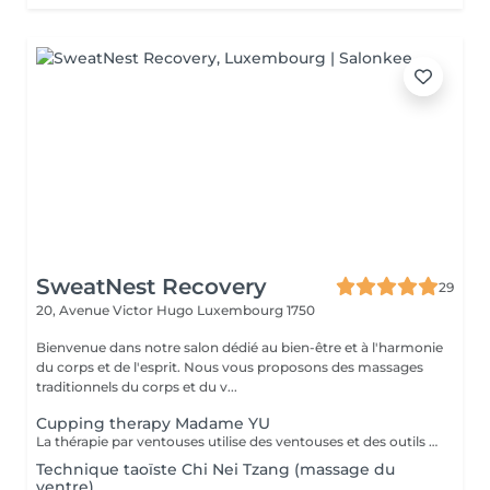
SweatNest Recovery
29
20, Avenue Victor Hugo
Luxembourg 1750
Bienvenue dans notre salon dédié au bien-être et à l'harmonie
du corps et de l'esprit. Nous vous proposons des massages
traditionnels du corps et du v...
Cupping therapy Madame YU
La thérapie par ventouses utilise des ventouses et des outils qui, par combustion, expulsent l'air de l'intérieur des ventouses, créant une pression négative qui permet aux ventouses d'adhérer aux points d'acupuncture ou à la surface de la peau où la thérapie par ventouses doit être effectuée, produisant ainsi une stimulation. Pour ce faire, à la fois en prévention et en traitement, la peau au niveau du site d'application des ventouses devient congestionnée et il y a stase sanguine Cupping therapy uses cups and tools employing combustion to expel air from inside the cups, creating negative pressure that causes the cups to adhere to acuponts or the skin surface where cupping is to be performed, thus producing stimulation,to achieve both prevention and treatment, the skin at the cupping site will become congested,and blood stasis.
Technique taoïste Chi Nei Tzang (massage du
ventre)