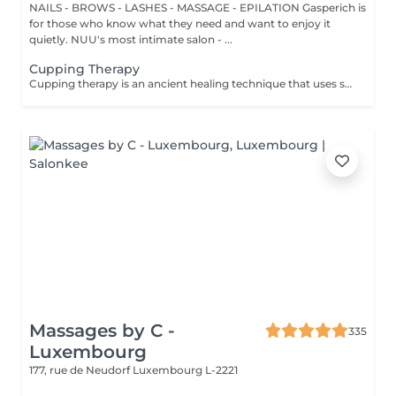
NAILS - BROWS - LASHES - MASSAGE - EPILATION Gasperich is
for those who know what they need and want to enjoy it
quietly. NUU's most intimate salon - ...
Cupping Therapy
Cupping therapy is an ancient healing technique that uses special cups to create gentle suction on the skin. This suction promotes blood flow, relieves muscle tension, reduces inflammation, and supports deep relaxation. The treatment can help release toxins, improve circulation, and ease chronic pain or stiffness. *Please note that cupping therapy could just be added to a massage service with includes back massage.
Massages by C -
335
Luxembourg
177, rue de Neudorf
Luxembourg L-2221