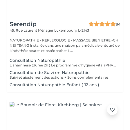
Serendip
84
45, Rue Laurent Ménager
Luxembourg L-2143
NATUROPATHIE - REFLEXOLOGIE - MASSAGE BIEN ETRE -CHI
NEI TSANG Installée dans une maison paramédicale entouré de
kinésithérapeutes et ostéopathes L...
Consultation Naturopathie
L'anamnese (durée 2h ) Le programme d'hygiène vital (PHV) Je vous remettrai un programme d'hygiène vital, par mail, sous quelques jours , Il est constitué de conseils naturopathiques personnalisés et dédiés pour une prise en charge globale des différents plans de la santé (alimentation, activités physiques, gestion psycho-émotionnel) et pourra être complété selon le cas par des complémentations nutritionnelles. Nous ferons un point par téléphone afin de vous donner plus amples explications sur ces conseils.
Consultation de Suivi en Naturopathie
Suivi et ajustement des actions + Soins complémentaires
Consultation Naturopathie Enfant (-12 ans )