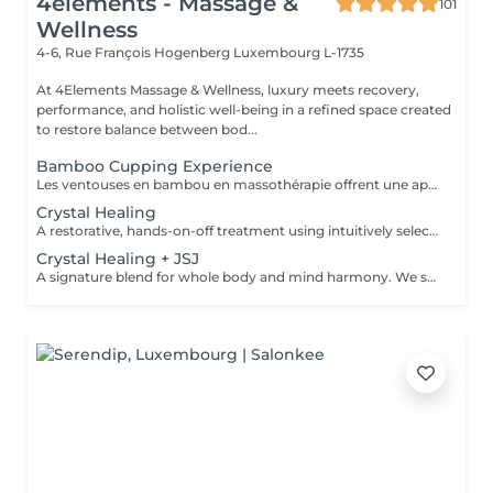
4elements - Massage &
101
Wellness
4-6, Rue François Hogenberg
Luxembourg L-1735
At 4Elements Massage & Wellness, luxury meets recovery,
performance, and holistic well-being in a refined space created
to restore balance between bod...
Bamboo Cupping Experience
Les ventouses en bambou en massothérapie offrent une approche naturelle, douce et non invasive pour le soin du corps Elles agissent en profondeur tout en respectant les tissus, sans provoquer de douleur ni de marques. Bienfaits principaux : Stimulent la microcirculation sanguine et améliorent l'oxygénation des tissus Favorisent la récupération musculaire et réduisent les tensions, notamment au niveau du dos et de la nuque Produisent un effet de drainage lymphatique, aidant à diminuer les dèmes Améliorent la tonicité et l'élasticité de la peau Induisent une relaxation profonde, bénéfique en cas de stress Grâce aux propriétés naturelles du bambou, le massage se caractérise par un glissement fluide et une pression maîtrisée, garantissant un soin confortable et non traumatique. Contre-indications : Affections cutanées inflammatoires, varices, hypertension artérielle sévère, fragilité vasculaire.
Crystal Healing
A restorative, hands-on-off treatment using intuitively selected crystals placed on and around the body. - A 20 minute phone call before the session to explore your goals and tailor your plan - A personalized Crystal body layout (and intention focused grids if needed) - Chakra balancing to realign and stabilize your energy centers - Energy field cleansing (aura sweep, grounding, and sealing) - Yin-Yang harmonization for overall energetic coherence - Aftercare suggestions Ideal for: stress relief, emotional balance, mental clarity, energetic reset. For questions and additional information, please contact claudia@4elements.lu
Crystal Healing + JSJ
A signature blend for whole body and mind harmony. We set your intention, select specific crystals, and apply JSJ flows that complement your needsperfect for layered support (physical, emotional, and subtle energy). For questions and additional information, please contact claudia@4elements.lu