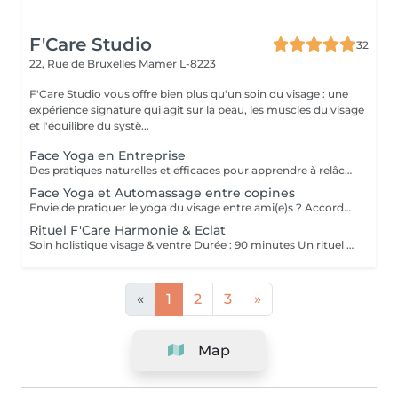
F'Care Studio
32
22, Rue de Bruxelles
Mamer L-8223
F'Care Studio vous offre bien plus qu'un soin du visage : une
expérience signature qui agit sur la peau, les muscles du visage
et l'équilibre du systè...
Face Yoga en Entreprise
Des pratiques naturelles et efficaces pour apprendre à relâcher les tensions musculaires accumulées au cours de la journée, corriger la posture et défatiguer le regard. En associant la respiration aux exercices, le yoga du visage favorise la relaxation et la concentration mentale. Le Yoga du visage apporte une prise de conscience. C'est une boîte à outils dans laquelle chacun peut piocher l'outil qui répondra à son besoin au moment précis que ce soit un exercice, un automassage, un point d'acupression, le taping. C'est un véritable allié dans la prise en charge du bien-être de vos employés au quotidien ! Ce cours est pratiqué sur place, pour des groupes de 15 personnes maximum et ne nécessite aucun changement de tenue.
Face Yoga et Automassage entre copines
Envie de pratiquer le yoga du visage entre ami(e)s ? Accordez-vous un moment de détente et de partage, tout en apprenant les pratiques de Yoga facial et de l'automassage. Des solutions naturelles et efficaces pour tonifier, lisser, restructurer le visage, et raviver l'éclat. Franciane adapte le contenu du cours selon votre tranche d'âge, vos préoccupations et envies. Les cours collectifs sont proposés pour des groupes de 3 à 10 personnes. Prix dégressif à partir de 5 participantes Cours de 60 minutes en présentiel chez F'Care Studio, 22 rue de Bruxelles, L-8223 Mamer (Luxembourg).
Rituel F'Care Harmonie & Eclat
Soin holistique visage & ventre Durée : 90 minutes Un rituel profondément rééquilibrant qui relie le ventre, le visage et le système nerveux pour libérer les tensions accumulées, alléger le corps et révéler l'éclat naturel du visage. Le Rituel F'Care Harmonie & Éclat débute par un massage abdominal inspiré du Chi Nei Tsang, associé à des techniques de drainage et de travail manuel profond visant à relâcher les tensions physiques et émotionnelles logées dans le ventre. Cette première étape favorise une sensation de légèreté, améliore la circulation et invite le corps à un profond lâcher-prise. Le soin se poursuit avec un massage de la nuque, du cuir chevelu et un massage Face Sculpting sur mesure du visage., Les tensions musculaires se relâchent, les traits se défatiguent, les volumes du visage retrouvent davantage d'harmonie et la peau révèle un éclat plus frais et lumineux. Chaque séance est adaptée aux besoins du moment afin d'accompagner le visage et le corps vers un équilibre plus global. Bienfaits du rituel : Libération des tensions abdominales et émotionnelles Sensation de légèreté et de fluidité dans le corps Relâchement des tensions du visage, de la nuque et des trapèzes Drainage et stimulation de la circulation Traits plus détendus et visage plus lumineux Soutien de l'équilibre global du corps et du système nerveux Résultat : Le ventre se relâche, la respiration devient plus fluide, le visage retrouve de la douceur et de l'éclat. Le corps s'allège, l'esprit s'apaise et une sensation profonde d'harmonie intérieure s'installe.
«
1
2
3
»
Map