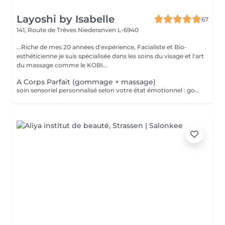
Layoshi by Isabelle
67
141, Route de Trèves
Niederanven L-6940
...Riche de mes 20 années d'expérience, Facialiste et Bio-
esthéticienne je suis spécialisée dans les soins du visage et l'art
du massage comme le KOBI...
A Corps Parfait (gommage + massage)
soin sensoriel personnalisé selon votre état émotionnel : gommage complet du corps au sel rose de l'Himalaya pour une peau douce et satinée + douche + Massage personnalisé