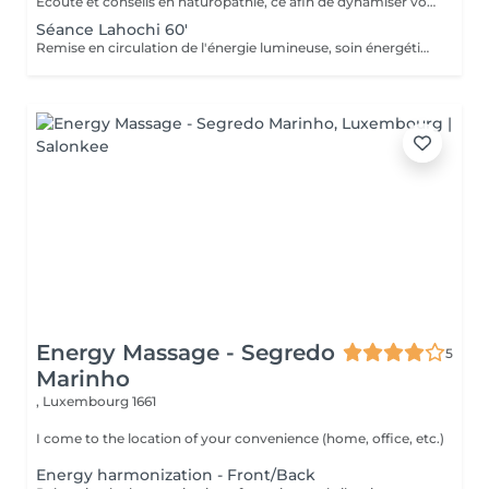
Ecoute et conseils en naturopathie, ce afin de dynamiser votre retour à la vitalité mentale et corporelle. (Anamnèse de votre mode de vie et de votre quotidien, et mise en place de votre plan "bien-être") Les conseils ou soins en naturopathie ne remplacent en aucun cas un traitement chez votre médecin. Chèque cadeau disponible (Montant de votre choix, celui-ci est à indiquer lors de votre demande) (Temps de séance facultatif)
Séance Lahochi 60'
Remise en circulation de l'énergie lumineuse, soin énergétique. Chèque cadeau disponible (Montant de votre choix, celui-ci est à indiquer lors de votre demande)
Energy Massage - Segredo
5
Marinho
,
Luxembourg 1661
I come to the location of your convenience (home, office, etc.)
Energy harmonization - Front/Back