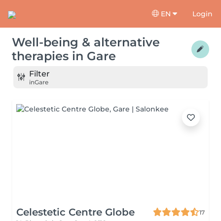
EN
Login
Well-being & alternative
therapies
in
Gare
Filter
in
Gare
Celestetic Centre Globe
17