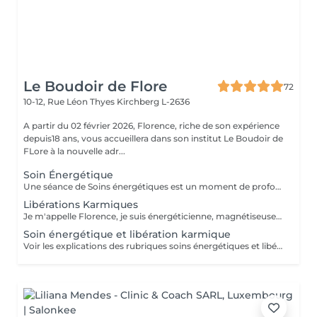
Le Boudoir de Flore
72
10-12, Rue Léon Thyes
Kirchberg L-2636
A partir du 02 février 2026, Florence, riche de son expérience
depuis18 ans, vous accueillera dans son institut Le Boudoir de
FLore à la nouvelle adr...
Soin Énergétique
Une séance de Soins énergétiques est un moment de profond bien-être et de lâcher-prise, un moment précieux pour vous reconnecter avec vous-même. L'harmonisation énergétique permet de prendre soin de soi sans être envahi par le mental et les émotions, de libérer les blocages et mémoires du passé, de (re)trouver pleinement son potentiel d'énergie, sa force vitale et créatrice, de s'aimer et s'accepter et enfin, vivre l'amour inconditionnel, d'être en paix avec soi même et de ressentir centrage et légèreté. Les soins énergétiques que je pratique nettoient les différents corps énergétiques (physique, émotionnel, mental, spirituel) et visent à dissoudre les blocages et les croyances limitantes qui nous empêchent d'avancer positivement dans la vie. Avant tout travail énergétique, quelle que soit la méthode holistique, il est important de procéder à un diagnostic énergétique de la personne. A qui s'adresse le soin énergétique ? Ils peuvent être réalisés sur tout le monde, à tous âges, quelques soient les antécédents, les maladies et les traitements en cours. Les Soins Energétiques ne présentent pas de contre-indication, prévoir juste un temps de repos après une séance. A noter que ces thérapies ne remplacent pas, en aucun cas, la médecine conventionnelle. Mon approche énergétique est dépouillée de toute attache religieuse et ne demande pas au consultant de cheminement spirituel particulier. NB : chaque minute additionnelle au temps prévu sera facturée 1€. Merci. Pour une première expérience, choisissez la séance de 75 mn.
Libérations Karmiques
Je m'appelle Florence, je suis énergéticienne, magnétiseuse, passeuse d'âme, karmathérapeute et médium clairaudiente et clairvoyante. Les soins karmiques que je propose sont des soins énergétiques qui vont essentiellement travailler sur votre structure énergétique reliée à votre vie actuelle afin de libérer et nettoyer les empreintes de ces mémoires ancestrales négatives. Les soins karmiques et transgénérationnels consistent à aller libérer des mémoires, des blessures et blocages issus de nos vies antérieures dont votre structure énergétique porte encore l'empreinte. Certaines de ces mémoires douloureuses se rattachent directement à votre âme, d'autres sont associées à votre famille, dans ce cas nous parlons de mémoires transgénérationnelles. Lorsque je travaille sur des mémoires karmiques, grâce à la médiumnité, je peux retracer vos vies antérieures et voir précisément les blocages, les blessures, les émotions négatives liés à vos problèmes actuels. Vous allez vivre des moments de partage, et vous sentirez cette libération karmique par des sensations d'apaisement et de soulagement. Je conseille de faire dans un premier temps le soin énergétique et ensuite le soin libération karmique. Voter traitement en sera beaucoup plus efficace Vous allez prendre conscience pour quelles raisons vous êtes attiré par certains lieux, certaines personnalités etc. Cela donnera l'explication également sur vos comportements, vos préférences, vos craintes. NB : pour chaque minute additionnelle au temps prévu sera facturée 1€. Merci
Soin énergétique et libération karmique
Voir les explications des rubriques soins énergétiques et libérations karmiques. Pour chaque minute additionnelle au temps prévu, 1€ sera facturé. Merci de votre compréhension.