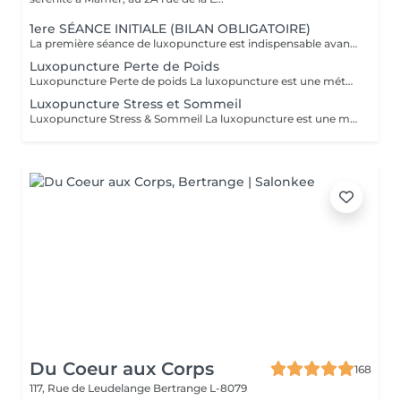
1ere SÉANCE INITIALE (BILAN OBLIGATOIRE)
La première séance de luxopuncture est indispensable avant de débuter tout programme. D'une durée d'environ 1 heure, elle se déroule en deux temps : 30 minutes d'échange approfondi (anamnèse) pour comprendre vos besoins, vos habitudes et définir vos objectifs 30 minutes de séance de luxopuncture, adaptée en fonction de cet échange Cette étape permet de personnaliser votre accompagnement et d'optimiser les résultats. Chaque protocole est ainsi ajusté à votre profil (poids, stress, sommeil, compulsions). Séance essentielle pour un suivi efficace et durable Permet un accompagnement sur mesure Un premier pas vers votre équilibre et votre bien-être durable.
Luxopuncture Perte de Poids
Luxopuncture Perte de poids La luxopuncture est une méthode douce et non invasive qui aide à réguler l'appétit, réduire les fringales et rééquilibrer le métabolisme. Idéale pour accompagner une perte de poids progressive, elle agit également sur le stress et les compulsions alimentaires. Chaque séance est adaptée à vos besoins afin de vous accompagner en douceur vers un meilleur équilibre et des résultats durables. Un accompagnement naturel pour retrouver légèreté, équilibre et bien-être au quotidien.
Luxopuncture Stress et Sommeil
Luxopuncture Stress & Sommeil La luxopuncture est une méthode douce et non invasive qui aide à apaiser le système nerveux, réduire le stress et améliorer la qualité du sommeil. Elle se pratique à l'aide d'un stylo à infrarouge qui stimule des points réflexes du corps, sans aiguille et en toute douceur. Chaque séance est adaptée à vos besoins afin de favoriser un relâchement profond et un apaisement durable. Un accompagnement naturel pour retrouver calme, sérénité et un sommeil réparateur.
Du Coeur aux Corps
168
117, Rue de Leudelange
Bertrange L-8079