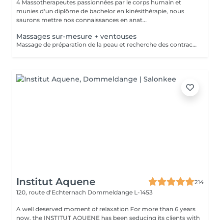
4 Massotherapeutes passionnées par le corps humain et
munies d'un diplôme de bachelor en kinésithérapie, nous
saurons mettre nos connaissances en anat...
Massages sur-mesure + ventouses
Massage de préparation de la peau et recherche des contractures suivis pas la pose des ventouses. Le vide est créé à l'aide d'une flamme, aucune sensation de chaud n'est ressentie durant le procédé et la technique est peu douloureuse. Le but de la cupping therapy est de soulager les tensions musculaires tout en promouvant la circulation sanguine et lymphatique.
Institut Aquene
214
120, route d'Echternach
Dommeldange L-1453
A well deserved moment of relaxation For more than 6 years
now, the INSTITUT AQUENE has been seducing its clients with