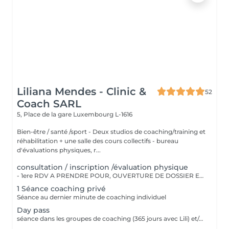
Liliana Mendes - Clinic &
52
Coach SARL
5, Place de la gare
Luxembourg L-1616
Bien-être / santé /sport - Deux studios de coaching/training et
réhabilitation + une salle des cours collectifs - bureau
d'évaluations physiques, r...
consultation / inscription /évaluation physique
- 1ere RDV A PRENDRE POUR, OUVERTURE DE DOSSIER ET EXPLICATIONS/CONSEILS - INSCRIPTION CHEZ LILIANA MENDES CLINIC & COACH - EVALUATION PHYSIQUE ET ANAMENSE - ON PAYE UNE SEULE FOIS!!
1 Séance coaching privé
Séance au dernier minute de coaching individuel
Day pass
séance dans les groupes de coaching (365 jours avec Lili) et/ou cours collectifs Pas valable pour coaching privé !!!! Day pass