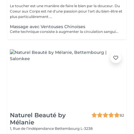
Le toucher est une manière de faire le bien par la douceur. Du
Coeur aux Corps est né d'une passion pour l'art du bien-être et
plus particulièrement ...
Massage avec Ventouses Chinoises
Cette technique consiste à augmenter la circulation sanguine. L'objectif est de créer un effet de succion qui favorisera la décongestion des tissus, l'évacuation des toxines et la mobilité des tissus. Prioritairement, cette pratique s'effectue sur le dos.
Naturel Beauté by
82
Mélanie
1, Rue de l’indépendance
Bettembourg L-3238