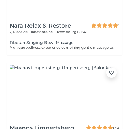
Nara Relax & Restore
1
7, Place de Clairefontaine
Luxembourg L-1341
Tibetan Singing Bowl Massage
A unique wellness experience combining gentle massage techniques, aromatic oils, and the soothing sounds of Tibetan singing bowls. The harmonious vibrations and calming tones create a deeply immersive atmosphere, helping you disconnect from daily stress and enjoy a moment of complete tranquility.
Maanos Limpertsberg
694