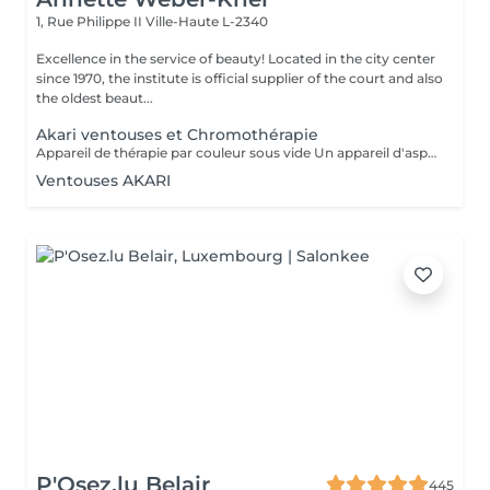
1, Rue Philippe II
Ville-Haute L-2340
Excellence in the service of beauty! Located in the city center
since 1970, the institute is official supplier of the court and also
the oldest beaut...
Akari ventouses et Chromothérapie
Appareil de thérapie par couleur sous vide Un appareil d'aspiration - complété avec 21 couleurs (barre de couleurs Akari). APPLICATIONS En cosmétique, en massage, en physiothérapie et dans le domaine médical. AVANTAGE En raison du vide, de la levée sans pression, la circulation sanguine et la lymphe sont stimulées. Ce vide est constant, finement contrôlé et réglable. Il a un train doux. Cela signifie qu'il peut également être utilisé sur les zones les plus sensibles - cicatrices, contour des yeux, lèvres, zones douloureuses ... APPLICATIONS POSSIBLES EN COSMÉTIQUE, Pour resserrer et affiner le visage (rides autour des yeux et des lèvres), cou et décolleté les bras supérieurs , ventre , hanche , cellulite DANS LE MASSAGE, drainage , réflexologie , tissu conjonctif, le drainage lymphatique , compensation des méridiens , dans les blessures sportives Pour le post-traitement des opérations faciales Possibilité d'utiliser une pyramide de cristal de roche pour faire des stimulations de couleur.
Ventouses AKARI
P'Osez.lu Belair
445