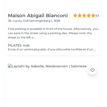
Maison Abigaïl Bianconi
83
36, rue du Golf
Senningerberg L-1638
Free parking is available in front of the house. Alternatively, you
can park in the street using a parking disc. Please note: the
street to the left o...
PILATES mat
Envie d'un ventre plus plat, d'une silhouette tonifiée et d'un regain d'énergie ? Rejoignez mon cours de Pilates Mat en petit groupe ! Chaque séance vous fait travailler les abdominaux profonds, améliore votre posture, soulage le mal de dos et sculpte votre corps efficacement. Avec seulement 5 places disponibles, vous profitez d'un suivi personnalisé et de corrections adaptées pour maximiser vos résultats. Merci de prévoir l'appoint en espèces. 36 rue du Golf L-1638 Senningerberg Parking gratuit Toute réservation non honorée est due. Toute réservation non annulée 48h avant est due.