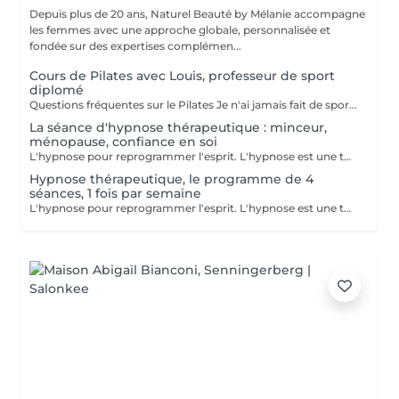
Depuis plus de 20 ans, Naturel Beauté by Mélanie accompagne
les femmes avec une approche globale, personnalisée et
fondée sur des expertises complémen...
Cours de Pilates avec Louis, professeur de sport
diplomé
Questions fréquentes sur le Pilates Je n'ai jamais fait de sport, puis-je quand même commencer le Pilates ? Oui, absolument ! Le Pilates est une méthode douce et progressive. Chaque mouvement peut être adapté à votre niveau, que vous soyez débutante ou que vous repreniez après une longue pause. Le Pilates est-il adapté à la ménopause ? Oui, le Pilates est particulièrement recommandé pendant la ménopause. Il aide à préserver la masse musculaire, renforce le plancher pelvien, améliore la posture et soulage les douleurs articulaires. Il contribue aussi à mieux gérer le stress et les variations d'humeur. Est-ce que je vais transpirer ou perdre du poids avec le Pilates ? Le Pilates ne fait pas transpirer comme un cours de cardio, mais il tonifie en profondeur, affine la silhouette, améliore le métabolisme et vous aide à vous sentir plus légère, plus dynamique et plus à l'aise dans votre corps. Combien de personnes par cours ? Maximum 8 personnes. Je tiens à proposer un encadrement personnalisé, dans une ambiance conviviale et bienveillante. Que dois-je apporter pour le cours ? Une tenue confortable, une bouteille d'eau, un tapis et c'est tout ! Le matériel (ballons, élastiques...) est fourni. Témoignage d'une cliente Elles en parlent le mieux "À 52 ans, je cherchais une activité pour me remettre en mouvement sans me blesser. Les cours de Pilates avec Mélanie ont changé ma relation à mon corps. Je me tiens plus droite, j'ai moins mal au dos, et surtout je me sens bien dans ma peau. Merci pour ta douceur et ta bienveillance à chaque séance." Envie d'essayer ? Les cours , d'une durée de 50 minutes,ont lieu au Centre Naturel Beauté by Mélanie avec Louis professeur de sport diplomé Les mardis à 18h Les jeudi à 14h Les samedis à 9h
La séance d'hypnose thérapeutique : minceur,
ménopause, confiance en soi
L'hypnose pour reprogrammer l'esprit. L'hypnose est une technique qui agit sur le subconscient pour : - modifier les comportements alimentaires : manger moins, éviter les grignotages, réduire les compulsons sucrées, ressentir la satiété, etre à l'écoute des signaux envoyer par son corps - renforcer la motivation et la confiance en soi dans votre démarche minceur - diminuer les facteurs émotionnels liés à la prise de poids, comme le stress, l'anxiété, le surmenage, le sentiment d'etre débordée.. En instaurant un nouveau rapport à la nourriture et en travaillant sur les blocages émotionnels, le manque de confiance en soi et de motivation, l'hypnose accompagne pour des résultats durables avec un changements de comportements sains et naturels
Hypnose thérapeutique, le programme de 4
séances, 1 fois par semaine
L'hypnose pour reprogrammer l'esprit. L'hypnose est une technique qui agit sur le subconscient pour : - modifier les comportements alimentaires : manger moins, éviter les grignotages, réduire les compulsons sucrées, ressentir la satiété, etre à l'écoute des signaux envoyer par son corps - renforcer la motivation et la confiance en soi dans votre démarche minceur - diminuer les facteurs émotionnels liés à la prise de poids, comme le stress, l'anxiété, le surmenage, le sentiment d'etre débordée.. En instaurant un nouveau rapport à la nourriture et en travaillant sur les blocages émotionnels, le manque de confiance en soi et de motivation, l'hypnose accompagne pour des résultats durables avec un changements de comportements sains et naturels