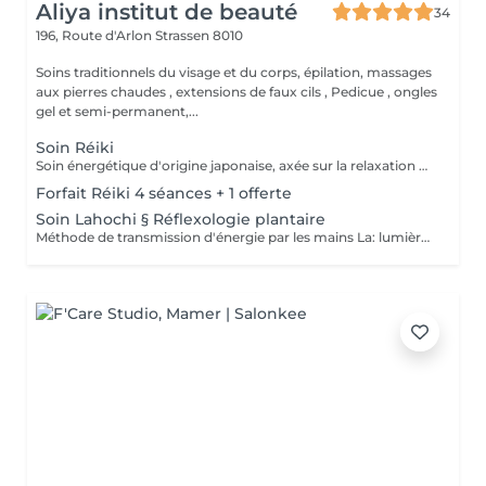
Aliya institut de beauté
34
196, Route d'Arlon
Strassen 8010
Soins traditionnels du visage et du corps, épilation, massages
aux pierres chaudes , extensions de faux cils , Pedicue , ongles
gel et semi-permanent,...
Soin Réiki
Soin énergétique d'origine japonaise, axée sur la relaxation et l'harmonisation du corps et de l'esprit. REI: universel KI: énergie vital Le praticien pose doucement les mains sur les différentes zones , il n'y a pas de manipulation ou de pression. Effets: -Réduction du stress et de l'anxiété -Sensation de calme et de lâcher prise -Aide à apaiser le mental -favorise l'endormissement -Aide à relâcher les tensions émotionnelles le réiki est une pratique douce qui vise surtout : -la détente -l'équilibre émotionnel -le bien-être global A faire seul ou en cure de 4 séances
Forfait Réiki 4 séances + 1 offerte
Soin Lahochi § Réflexologie plantaire
Méthode de transmission d'énergie par les mains La: lumière, amour HO: mouvement de l'énergie CHI: energie vitale Effets: -Diminue le stress -Procure un calme profond et durable -Aide à harmoniser le corps et l'esprit - Energie retrouvée - Favorise le lâcher-prise -Harmonisation des Chakras Couplé à la réflexologie plantaire c'est un soin qui apporte une relaxation complète et durable alliant les bienfaits du soin énergétique et ceux de la réflexologie . A faire seul ou en cure de 4 séances "Détente absolue "