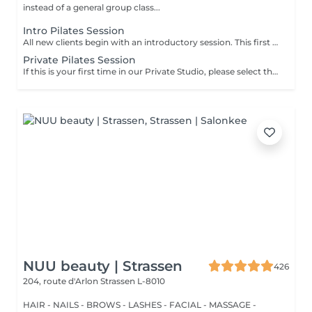
instead of a general group class...
Intro Pilates Session
All new clients begin with an introductory session. This first session allows us to understand how your body moves and establish a clear starting point before moving into regular training. What this includes - discussion of your lifestyle, movement history, and goals - initial posture and movement assessment - introduction to key Pilates principles and exercises - guidance on how to build a consistent and appropriate training schedule Following this session, we recommend a regular weekly structure based on your needs and goals.
Private Pilates Session
If this is your first time in our Private Studio, please select the Intro session instead.
NUU beauty | Strassen
426
204, route d'Arlon
Strassen L-8010
HAIR - NAILS - BROWS - LASHES - FACIAL - MASSAGE -