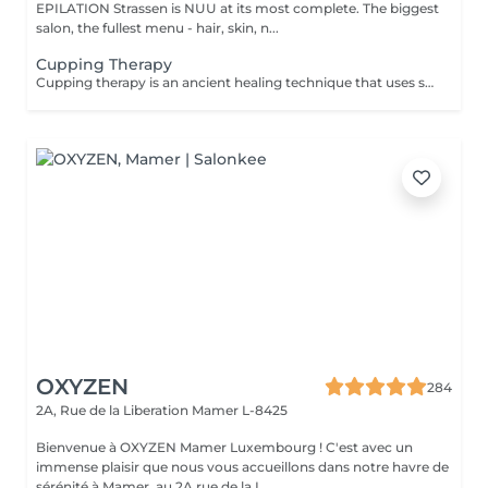
EPILATION Strassen is NUU at its most complete. The biggest
salon, the fullest menu - hair, skin, n...
Cupping Therapy
Cupping therapy is an ancient healing technique that uses special cups to create gentle suction on the skin. This suction promotes blood flow, relieves muscle tension, reduces inflammation, and supports deep relaxation. The treatment can help release toxins, improve circulation, and ease chronic pain or stiffness. *Please note that cupping therapy could just be added to a massage service with includes back massage.
OXYZEN
284
2A, Rue de la Liberation
Mamer L-8425
Bienvenue à OXYZEN Mamer Luxembourg ! C'est avec un
immense plaisir que nous vous accueillons dans notre havre de
sérénité à Mamer, au 2A rue de la L...