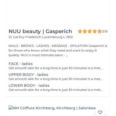
NUU beauty | Gasperich
379
21, rue Evy Friederich
Luxembourg L-1552
NAILS - BROWS - LASHES - MASSAGE - EPILATION Gasperich is
for those who know what they need and want to enjoy it
quietly. NUU's most intimate salon - ...
FACE - ladies
Get smooth skin for a long time in just 30 minutes! Is a method of hair removal when your hair is pulled out with warm wax with the hair follicle. How is wax epilation done? - preparation is performed - wax is applied - depilation is performed - wax residue is removed Age restrictions: recommended to do from 14 years. Post procedure recommendations: do not take hot bath, do not visit sauna, do not swim in the pool for 12 hours after the procedure - it can cause irritation. Frequency: once in 4 weeks.
UPPER BODY - ladies
Get smooth skin for a long time in just 30 minutes! Is a method of hair removal when your hair is pulled out with warm wax with the hair follicle. How is wax epilation done? - preparation is performed - wax is applied - depilation is performed - wax residue is removed Age restrictions: recommended to do from 14 years. Post procedure recommendations: do not take hot bath, do not visit sauna, do not swim in the pool for 12 hours after the procedure - it can cause irritation. Frequency: once in 4 weeks.
LOWER BODY - ladies
Get smooth skin for a long time in just 30 minutes! Is a method of hair removal when your hair is pulled out with warm wax with the hair follicle. How is wax epilation done? - preparation is performed - wax is applied - depilation is performed - wax residue is removed Age restrictions: recommended to do from 14 years. Post procedure recommendations: do not take hot bath, do not visit sauna, do not swim in the pool for 12 hours after the procedure - it can cause irritation. Frequency: once in 4 weeks.