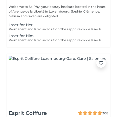
Welcome to So'Phy, your beauty institute located in the heart
of Avenue de la Liberté in Luxembourg. Sophie, Clémence,
Mélissa and Gwen are delighted...
Laser for Her
Permanent and Precise Solution The sapphire diode laser hair removal is an effective and long-lasting method for permanently removing hair. This treatment uses a light beam that targets the melanin in hair follicles, offering lasting results and a significant reduction in regrowth. The sapphire diode laser is known for its precision, speed, and comfort, thanks to a skin cooling system. It is ideal for areas such as the face, legs, underarms, or bikini line, leaving your skin smooth, silky, and hair-free. Before booking your appointment, please review our appointment policy on the homepage.
Laser for Him
Permanent and Precise Solution The sapphire diode laser hair removal is an effective and long-lasting method for permanently removing hair. This treatment uses a light beam that targets the melanin in hair follicles, offering lasting results and a significant reduction in regrowth. The sapphire diode laser is known for its precision, speed, and comfort, thanks to a skin cooling system. It is ideal for areas such as the face, legs, underarms, or bikini line, leaving your skin smooth, silky, and hair-free. Before booking your appointment, please review our appointment policy on the homepage.
Esprit Coiffure
308