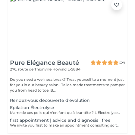
Pure Elégance Beauté
629
276, route de Thionville
Howald L-5884
Do you need a wellness break? Treat yourself to a moment just
for you in our beauty salon . Tailor-made treatments to pamper
you from head to toe. B...
Rendez-vous découverte d'évolution
Epilation Électrolyse
Marre de ces poils qui n'en font qu'à leur tête ? L'Électrolyse est l'unique méthode reconnue comme 100% définitive, poil par poil. Elle neutralise tout, même les poils blonds, blancs ou ceux que le laser a ratés. C'est précis, c'est permanent. Le prix s'ajuste à la minute : vous ne payez que le temps vraiment nécessaire.
first appointment | advice and diagnosis | free
We invite you first to make an appointment consulting so that we can make a detailed diagnosis! We will find together with you the appropriate solution so that your final hair removal is a success.