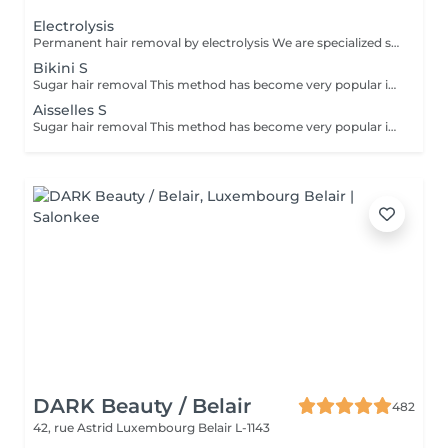
Electrolysis
Permanent hair removal by electrolysis We are specialized since 1970 in permanent hair removal by electrolysis, the effectiveness of this method of permanent hair removal is indisputable. Electrolysis allows permanent removal of the cells responsible for hair growth by inserting a filament into the hair follicle and applying a high-speed current adjusted according to the hair and the targeted region. All skin and hair colors as well as all regions can be treated efficiently and without any compromise.
Bikini S
Sugar hair removal This method has become very popular in our institute. The sugar paste is 100% natural. It is based on millennial recipes from the Middle East and contains exclusively water and sugar, without any chemical, aromatic or coloring substance. The paste is hypoallergenic and does not cause skin irritation. It applies to all areas. The paste is massaged inside the follicle, it envelops the hairs, surrounds them and lubricates them. The extraction is done in the natural direction of hair growth. There is no broken hair left in the follicle. This technique does not cause redness or irritation of the skin. Non-negligible advantage is the fact that it is not necessary to have a certain length of hair as with wax, the sugar effectively removes very short hair. The sugar withdraws without tapes. We also recommend this method to teenagers for their first depilations and to people who want full hair removal, because it is much less painful than waxing.
Aisselles S
Sugar hair removal This method has become very popular in our institute. The sugar paste is 100% natural. It is based on millennial recipes from the Middle East and contains exclusively water and sugar, without any chemical, aromatic or coloring substance. The paste is hypoallergenic and does not cause skin irritation. It applies to all areas. The paste is massaged inside the follicle, it envelops the hairs, surrounds them and lubricates them. The extraction is done in the natural direction of hair growth. There is no broken hair left in the follicle. This technique does not cause redness or irritation of the skin. Non-negligible advantage is the fact that it is not necessary to have a certain length of hair as with wax, the sugar effectively removes very short hair. The sugar withdraws without bands. We also recommend this method to teenagers for their first depilations and to people who want full hair removal, because it is much less painful than waxing.
DARK Beauty / Belair
482
42, rue Astrid
Luxembourg Belair L-1143