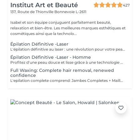
Institut Art et Beauté
427
137, Route de Thionville
Bonnevoie L-2611
Isabel et son équipe conjuguent parfaitement beauté,
relaxation et bien-être. Les meilleures marques esthétiques et
cosmétiques ainsi que la technolo...
Épilation Définitive -Laser
L'épilation définitive au laser : une révolution pour votre peau ! Avec notre technologie avancée Pulse Laser , offrez-vous investissement dans votre confort et votre beauté . Les avantages de l'épilation définitive : -Une méthode douce et indolore. -Résultats durables. -Adaptée à tous les types de peau. -Gain de temps et praticité. -Rapidité et efficacité. -Calculer 6 séance es par zone. Révéler votre beauté naturelle ! Votre bien-être est notre priorité.
Épilation Définitive -Laser - Homme
Profitez d'une peau douce et lisse grâce à une technologie de pointe qui allie efficacité, rapidité et confort tous les types de peau . Des résultats visibles et durables Un soin en toute sécurité et sans douleur Une méthode rapide pour être prête avant les fêtes ! Sublimez votre peau Prenez soin de vous vous le méritez !
Full Waxing: Complete hair removal, renewed
confidence
L'epilation complete comprend: Jambes Completes + Maillot intégral + Aisselles + Sourcils + Duvet Épilation à la cire permet d'arracher le poil et la racine, ce qui a pour effet de ralentir la repousse de quelques semaines. De plus, le poil qui repoussera sera plus fin. L'épilation à la cire est une méthode efficace pour tous les types de poils. La cire tiède est utilisée sur la majorité des régions corporelles. Pour les régions plus sensibles, comme les aisselles et le bikini, c'est plutôt la cire chaude qui est utilisée afin de minimiser les risques d'ecchymoses dus à une traction trop forte.