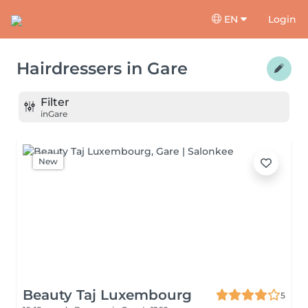
EN
Login
Hairdressers
in
Gare
Filter
in
Gare
New
Beauty Taj Luxembourg
5