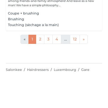
among-friends-and-family atmosphere! And leave as a new
man! We have a simple philosophy...
Coupe + brushing
Brushing
Touching (sèchage a la main)
«
1
2
3
4
...
12
»
Salonkee
Hairdressers
Luxembourg
Gare