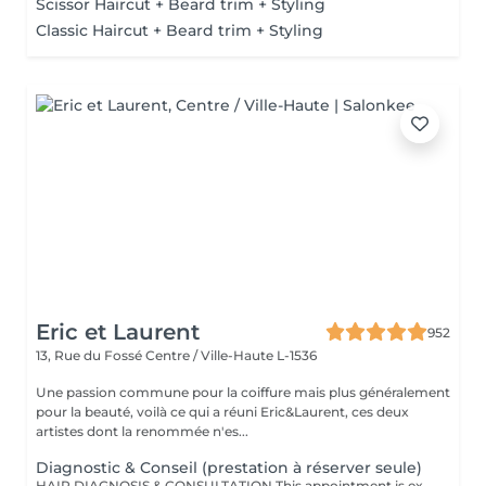
Scissor Haircut + Beard trim + Styling
Classic Haircut + Beard trim + Styling
Eric et Laurent
952
13, Rue du Fossé
Centre / Ville-Haute L-1536
Une passion commune pour la coiffure mais plus généralement
pour la beauté, voilà ce qui a réuni Eric&Laurent, ces deux
artistes dont la renommée n'es...
Diagnostic & Conseil (prestation à réserver seule)
HAIR DIAGNOSIS & CONSULTATION This appointment is exclusively reserved for a first meeting with our Hair Expert to carry out a personalized assessment of your hair and scalp. This consultation must be booked as a standalone service and cannot be combined with any other treatment or appointment. Following this consultation, we may recommend a tailored hair care plan and personalized solutions based on your specific needs and goals. Hair Diagnosis & Consultation Take a dedicated moment to discuss your hair, your goals, and your daily hair care routine with our specialist. During this appointment, we perform a personalized analysis of your scalp and hair fiber, allowing us to recommend the most suitable haircut, color, and treatments according to your image, lifestyle, and your hair's natural beauty. We also provide expert advice on home care routines and recommend the products best suited to your needs, helping you maintain long-lasting results and preserve the health and beauty of your hair every day. This consultation is also an opportunity to answer all your questions and work together to create a fully customized hair journey tailored specifically to you.