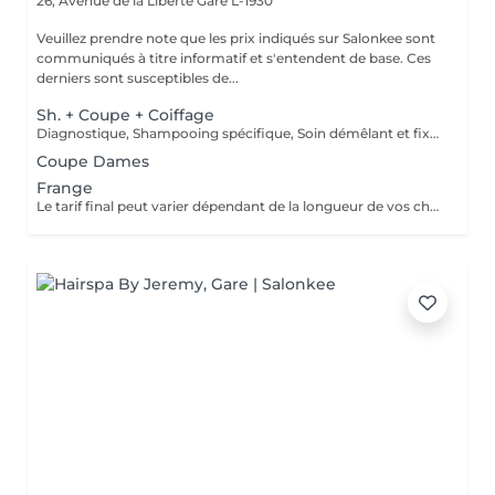
26, Avenue de la Liberté
Gare L-1930
Veuillez prendre note que les prix indiqués sur Salonkee sont
communiqués à titre informatif et s'entendent de base. Ces
derniers sont susceptibles de...
Sh. + Coupe + Coiffage
Diagnostique, Shampooing spécifique, Soin démêlant et fixation inclus. Veuillez prendre note que les prix indiqués sur Salonkee sont communiqués à titre informatif et s'entendent de base. Ces derniers sont susceptibles de varier selon le diagnostic réalisé à votre arrivée au salon et l'expertise du professionnel à qui vous confiez votre beauté. Dans tous les cas, un devis précis vous sera proposé et toutes réalisations de prestations seront effectuées avec votre accord.
Coupe Dames
Frange
Le tarif final peut varier dépendant de la longueur de vos cheveux ainsi que des soins et produits utilisés.