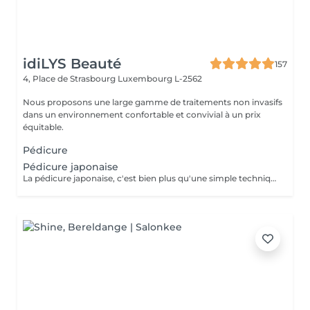
idiLYS Beauté
157
4, Place de Strasbourg
Luxembourg L-2562
Nous proposons une large gamme de traitements non invasifs
dans un environnement confortable et convivial à un prix
équitable.
Pédicure
Pédicure japonaise
La pédicure japonaise, c'est bien plus qu'une simple technique de soin des ongles. Le but, c'est vraiment de redonner de l'éclat et de la vitalité aux ongles. Des ingrédients naturels sont utilisés pour chouchouter les ongles et mettre en valeur leur beauté innée : - on nourrit et on renforce les ongles avec des produits comme la cire d'abeille, le lait de riz et le soja. - on utilise des outils spécifiques et des techniques toutes douces, comme un polissage délicat et l'application de pâtes riches en nutriments.