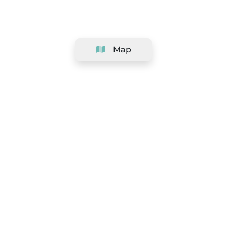
Map
Company
Support
Team
&
Careers
Information for salons
Legal
Exercise withdrawal right