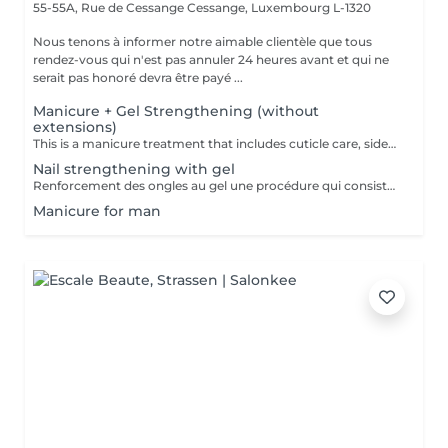
55-55A, Rue de Cessange
Cessange, Luxembourg L-1320
Nous tenons à informer notre aimable clientèle que tous
rendez-vous qui n'est pas annuler 24 heures avant et qui ne
serait pas honoré devra être payé ...
Manicure + Gel Strengthening (without
extensions)
This is a manicure treatment that includes cuticle care, sidewall polishing, and strengthening of your natural nails without extensions. The nails become stronger, well-groomed, and retain their natural length. It is recommended to repeat the procedure every 3 weeks to maintain the best results.
Nail strengthening with gel
Renforcement des ongles au gel une procédure qui consiste à appliquer un gel fortifiant sur l'ongle naturel. Il protège contre la casse, lisse la surface et renforce les ongles. Convient à : Ongles fins, cassants et dédoublés Ceux qui veulent renforcer leurs ongles sans extension Prolonger la tenue du vernis Le gel est appliqué en fine couche, sans alourdir l'ongle, et aide à obtenir une longueur saine.
Manicure for man