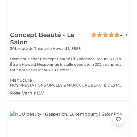
Concept Beauté - Le
450
Salon
201, route de Thionville
Howald L-5885
Bienvenue chez Concept Beauté L'Expérience Beauté & Bien-
Être à Howald Hesperange Installé depuis juin 2024 dans nos
tout nouveaux locaux au Centre S...
Manucure
NOS PRESTATIONS ONGLES & MANUCURE BEAUTÉ DES MAINS Manucure & Soin Nourrissant Offrez à vos mains un soin complet avec une manucure experte comprenant : Limage et mise en forme des ongles Soins des cuticules pour un contour net Massage nourrissant avec des soins hydratants ProNails En supplément : Application d'un vernis Longwear ou semi-permanent (en option) Une pause bien-être idéale pour retrouver des mains soignées et élégantes. OPTIONS À LA CARTE Personnalisez votre soin ! Selon vos envies, vous pouvez compléter votre manucure avec : Pose de vernis Longwear Pour une touche de couleur élégante Vernis semi-permanent Tenue parfaite jusqu'à 3 semaines Soin Spa Complet des mains Exfoliation, masque nourrissant et massage profond pour une détente absolue Offrez à vos mains un soin sur-mesure, réalisé par nos professionnelles expertes ! Notre équipe est composée d'expertes hautement qualifiées, dont certaines sont formatrices en onglerie dans notre centre Concept Beauté Distribution. Nous maîtrisons les dernières tendances et techniques pour garantir des prestations d'exception. Besoin d'un conseil personnalisé ? Nous sommes là pour vous guider vers la meilleure option selon votre type d'ongles et votre style de vie. Offrez à vos mains et à vos pieds l'expertise qu'ils méritent avec ProNails et notre équipe d'expertes !
Pose Vernis LW