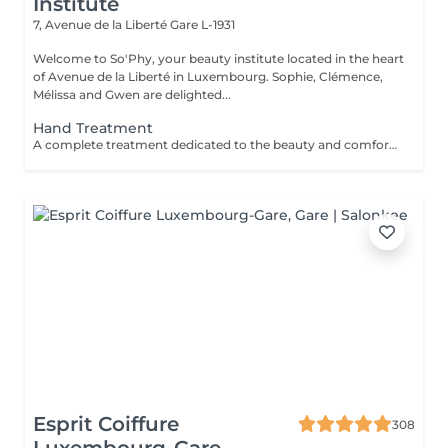
Institute
7, Avenue de la Liberté
Gare L-1931
Welcome to So'Phy, your beauty institute located in the heart
of Avenue de la Liberté in Luxembourg. Sophie, Clémence,
Mélissa and Gwen are delighted...
Hand Treatment
A complete treatment dedicated to the beauty and comfort of the hands. The treatment begins with a gentle exfoliation to refine the skin texture and reveal its natural glow. The hands are then wrapped in a nourishing and hydrating mask for deep care. During this time, the nails are carefully shaped and refined to achieve a clean and harmonious result. The treatment finishes with a relaxing hand massage, providing an immediate feeling of comfort and relaxation. Hands feel softer, the skin is nourished and the nails look perfectly groomed. Classic nail polish is not provided at the institute. However, if you wish, we can apply your own nail polish by selecting the corresponding option.
Esprit Coiffure
308