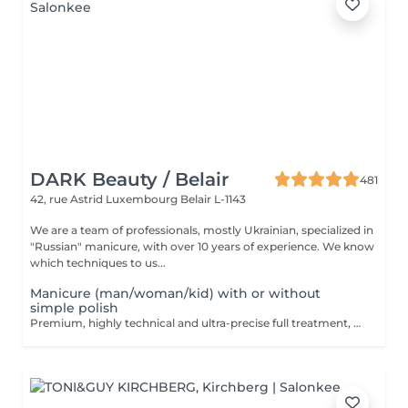
DARK Beauty / Belair
481
42, rue Astrid
Luxembourg Belair L-1143
We are a team of professionals, mostly Ukrainian, specialized in
"Russian" manicure, with over 10 years of experience. We know
which techniques to us...
Manicure (man/woman/kid) with or without
simple polish
Premium, highly technical and ultra-precise full treatment, performed mainly with an e-file to achieve a perfectly clean nail contour and apply the polish as close as possible, even slightly under the cuticle. This technique helps visually delay the regrowth by around 10 days. Visual result: -Extremely well-groomed nails, clean contours, flawless shape -Instagram / photo studio effect: neat, precise, with no visible dry skin Service content: -Removal of old semi-permanent and/or gel polish (if needed, please book accordingly this option via this screen) -Very meticulous preparation of the nail plate -Removal of dead skin -Shape and file nails -Gentle cuticle care -Application of a transparent simple polish (if desired) OR application of your own simple polish to bring with you (if needed, please book accordingly this option via this screen) -Application of cuticle oil and hand cream