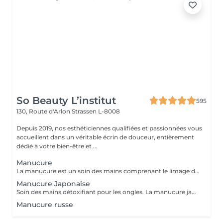
So Beauty L’institut
595
130, Route d'Arlon
Strassen L-8008
Depuis 2019, nos esthéticiennes qualifiées et passionnées vous
accueillent dans un véritable écrin de douceur, entièrement
dédié à votre bien-être et ...
Manucure
La manucure est un soin des mains comprenant le limage des ongles, la pousse et la coupe des cuticules, gommage, massage avec crème de soin et application d'un vernis transparent si désiré.
Manucure Japonaise
Soin des mains détoxifiant pour les ongles. La manucure japonaise consiste à polir et nettoyer les ongles en profondeur pour ensuite les nourrir avec une pâte à base de cire d'abeille qui va oxygéner l'ongle. L'ongle ressort brillant naturellement et pour une durée de 3 semaines. Comprend le limage des ongles, la pousse et la coupe des cuticules, polissage, application de la pâte à base de cire d'abeille et de la poudre fixante, gommage, massage avec crème de soin et application d'un vernis transparent si désiré.
Manucure russe