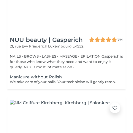
NUU beauty | Gasperich
379
21, rue Evy Friederich
Luxembourg L-1552
NAILS - BROWS - LASHES - MASSAGE - EPILATION Gasperich is
for those who know what they need and want to enjoy it
quietly. NUU's most intimate salon - ...
Manicure without Polish
We take care of your nails! Your technician will gently remove dead skin cells, shape and file your nails, and buff the outer surface for a smooth, natural finish. Our masters offer edged, hardware, or combined manicures, depending on your preferences. How is a manicure without polish done? - rough skin is gently removed - the shape of the nail plate is delicately corrected - the cuticle and side ridges are carefully tidied up - cuticle oil and hand cream are applied to nourish and hydrate Age restrictions: recommended from 14 years and up. Post procedure recommendations: no special post-care needed for this treatment. Frequency: once every 3 weeks.