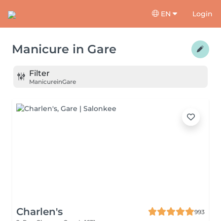
EN
Login
Manicure
in
Gare
Filter
Manicure
in
Gare
Charlen's
993