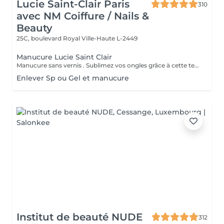
Lucie Saint-Clair Paris
310
avec NM Coiffure / Nails &
Beauty
25C, boulevard Royal
Ville-Haute L-2449
Manucure Lucie Saint Clair
Manucure sans vernis . Sublimez vos ongles grâce à cette technique naturelle qui comprend une mise en forme, une élimination tout en douceur de la cuticule. Les ongles retrouvent leur éclat naturel . Manucure avec vernis. Sublimez vos ongles grâce à cette technique naturelle qui comprend une mise en forme, une élimination tout en douceur de la cuticule. Finition complète et impeccable grâce a la pose de vernis.
Enlever Sp ou Gel et manucure
Institut de beauté NUDE
312