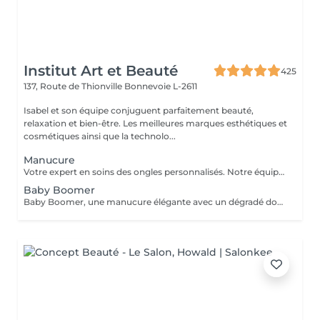
Institut Art et Beauté
425
137, Route de Thionville
Bonnevoie L-2611
Isabel et son équipe conjuguent parfaitement beauté,
relaxation et bien-être. Les meilleures marques esthétiques et
cosmétiques ainsi que la technolo...
Manucure
Votre expert en soins des ongles personnalisés. Notre équipe de prothésistes ongulaires diplômées vous offre une gamme complète de services pour des ongles magnifiques et durables. Expertise et Professionnalisme : Prothésistes qualifiées et expérimentées : o Isabel, o Francesca, o Fatima, o Deborah, o Patricia, o Mirza, Des produits de haute qualité, aux couleurs variées pour des résultats éclatants et durables. Garantie de beauté et santé de vos ongles. Services adaptés à vos goûts et votre personnalité Capsules pour allonger rapidement vos ongles. Rallongement en Gel : Pour un résultat naturel et durable. Remplissage toute les 3 a 4 semaines pour comble la repousse et préserve l'intégrité de la pose initiale. Manucure Soins et esthétisme pour des ongles en pleine santé et élégants. Nos Techniques Manucure Combinée : Soins complets et embellissement. Vernis Semi-Permanent : Couleur durable sans pose de gel. Chablon ou Capsules : Pose traditionnelle ou look naturel.
Baby Boomer
Baby Boomer, une manucure élégante avec un dégradé doux allant d'un nude naturel à un blanc éclatant. Ce style chic est parfait pour toutes les occasions. Sublimez vos ongles avec cette tendance incontournable ! Réservez dès maintenant pour profiter d'un look sophistiqué. Ne manquez pas l'ocasion de briller !