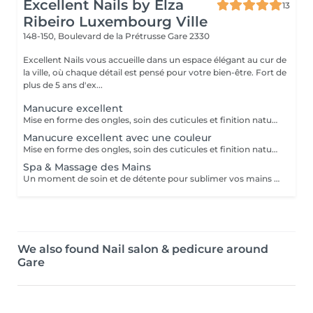
Excellent Nails by Elza
13
Ribeiro Luxembourg Ville
148-150, Boulevard de la Prétrusse
Gare 2330
Excellent Nails vous accueille dans un espace élégant au cur de
la ville, où chaque détail est pensé pour votre bien-être. Fort de
plus de 5 ans d'ex...
Manucure excellent
Mise en forme des ongles, soin des cuticules et finition naturelle pour des mains propres et soignée.
Manucure excellent avec une couleur
Mise en forme des ongles, soin des cuticules et finition naturelle (manicure simples) pour des mains propres et soignée avec une couleur.
Spa & Massage des Mains
Un moment de soin et de détente pour sublimer vos mains après votre prestation d'onglerie. Ce service comprend une manucure combinée, avec le retrait soigné des cuticules et la préparation de l'ongle naturel.Après la pose de gel ou d'acrylique, un gommage des mains est réalisé afin d'éliminer les cellules mortes et de laisser la peau douce et lumineuse. Le soin se poursuit avec une hydratation profonde accompagnée d'un massage relaxant des mains, pour nourrir la peau et apporter une sensation de bien-être. Ce service est réalisé après la pose de gel ou d'acrylique, afin de finaliser la prestation et offrir un moment de relaxation tout en sublimant les mains.
We also found Nail salon & pedicure around
Gare