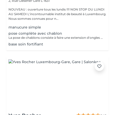
2, Rue Glesener
Gare L-1631
NOUVEAU : ouverture tous les lundis !!!! NON STOP DU LUNDI
AU SAMEDI L'incontournable institut de beauté à Luxembourg.
Nous sommes connues pour n...
manucure simple
pose complète avec chablon
La pose de chablons consiste à faire une extension d'ongles en gel, sans avoir recours aux capsules. Prestation un peu plus longue que les capsules mais tres tres jolie :)
base soin fortifiant