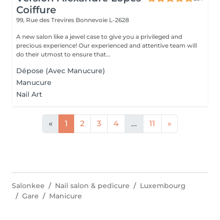
Coiffure
99, Rue des Trevires
Bonnevoie L-2628
A new salon like a jewel case to give you a privileged and
precious experience! Our experienced and attentive team will
do their utmost to ensure that...
Dépose (Avec Manucure)
Manucure
Nail Art
«
1
2
3
4
...
11
»
Salonkee
Nail salon & pedicure
Luxembourg
Gare
Manicure