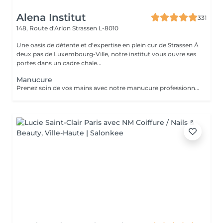
Alena Institut
331
148, Route d'Arlon
Strassen L-8010
Une oasis de détente et d'expertise en plein cur de Strassen À
deux pas de Luxembourg-Ville, notre institut vous ouvre ses
portes dans un cadre chale...
Manucure
Prenez soin de vos mains avec notre manucure professionnelle, pour des ongles soignés et une peau douce. - Limage et modelage précis des ongles - Soin des cuticules et hydratation des mains - Finition base fortifiante ou non Chaque séance est réalisée avec soin pour un résultat élégant et raffiné.