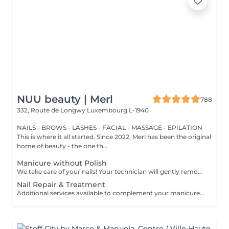
NUU beauty | Merl
788
332, Route de Longwy
Luxembourg L-1940
NAILS - BROWS - LASHES - FACIAL - MASSAGE - EPILATION
This is where it all started. Since 2022, Merl has been the original
home of beauty - the one th...
Manicure without Polish
We take care of your nails! Your technician will gently remove dead skin cells, shape and file your nails, and buff the outer surface for a smooth, natural finish. Our masters offer edged, hardware, or combined manicures, depending on your preferences. How is a manicure without polish done? - rough skin is gently removed - the shape of the nail plate is delicately corrected - the cuticle and side ridges are carefully tidied up - cuticle oil and hand cream are applied to nourish and hydrate Age restrictions: recommended from 14 years and up. Post procedure recommendations: no special post-care needed for this treatment. Frequency: once every 3 weeks.
Nail Repair & Treatment
Additional services available to complement your manicure or as standalone treatments. Nail Repair per nail (during service) Minor repair of a single nail (small crack, local damage or broken nail). This option can be added multiple times if more than one nail requires repair. Charged at 3€ per nail for Manicure with Gel Polish services. Nail Repair per nail (walk-in) Repair of one nail without manicure or polish application. Suitable for clients booking a repair only. Onycholysis Treatment per nail Targeted care for nails affected by onycholysis. Performed without polish to support healthy nail recovery. IBX Nail Repair System Professional nail treatment designed to strengthen and restore natural nails. Can be booked alone or combined with gel removal for deeper repair. Gel Polish Removal Gentle and careful removal of gel polish.