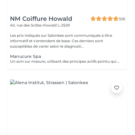
NM Coiffure Howald
326
40, rue des Scillas
Howald L-2529
Les prix indiqués sur Salonkee sont communiqués à titre
informatif et s'entendent de base. Ces derniers sont
susceptibles de varier selon le diagnosti...
Manucure Spa
Un soin sur mesure, utilisant des principes actifs pointu qui vous aidera a la restructuration de vos mains ainsi que vos ongles. Une combination parfaite entre exfoliation et masque pour retrouver éclat et hydratation durable .