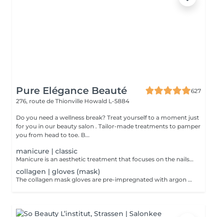
Pure Elégance Beauté
627
276, route de Thionville
Howald L-5884
Do you need a wellness break? Treat yourself to a moment just
for you in our beauty salon . Tailor-made treatments to pamper
you from head to toe. B...
manicure | classic
Manicure is an aesthetic treatment that focuses on the nails. Beautician will soak your fingers in a bowl of hot water at the start of the manicure process. The manicure allows to strengthen the nails, to rid them of the small dead skin which surrounds them and to display well-groomed hands. Limited to pushing back the cuticles, filing and polishing the nails and accompanying with a massage of the hands at the end of the manicure and possibly covering them with nail polish at the end
collagen | gloves (mask)
The collagen mask gloves are pre-impregnated with argon oil and a collagen-rich emulsion to penetrate and hydrate the skin.