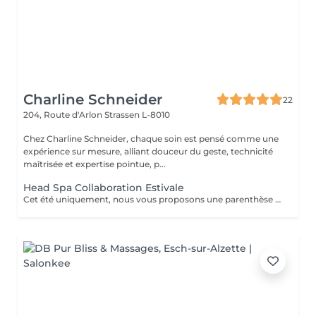
Charline Schneider
22
204, Route d'Arlon
Strassen L-8010
Chez Charline Schneider, chaque soin est pensé comme une
expérience sur mesure, alliant douceur du geste, technicité
maîtrisée et expertise pointue, p...
Head Spa Collaboration Estivale
Cet été uniquement, nous vous proposons une parenthèse de bien-être en édition limitée. Pendant cette expérience, profitez d'un rituel profondément relaxant alliant massage du cuir chevelu, soins adaptés et lâcher-prise, dans une atmosphère douce et apaisante. Une collaboration éphémère. Quelques dates seulement. Nombre de places très limité. Réservez dès maintenant votre moment de détente avant la fin de cette collaboration estivale. Un sèche-cheveux est mis à disposition. Le séchage n'est pas inclus afin de préserver la dimension relaxante du soin.