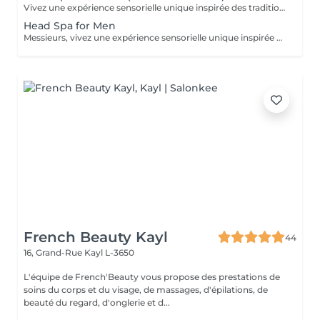
Vivez une expérience sensorielle unique inspirée des traditions anciennes japonaises dédiées au soin du corps et à l'apaisement de l'esprit. Le Head Spa combine soin des cheveux et du visage pour améliorer la revitalisation du cuir chevelu tout en favorisant la réduction du stress et la relaxation générale: - Démaquillage du visage - Massage manuel des épaules, de la nuque et du cuir chevelu à l'huile précieuse et utilisation de différents outils - Fontaine d'eau chaude - Shampoing - Masque capillaire sous bain de vapeur + sérum - Massage des mains et des bras. - Séchage des cheveux (15 minutes)
Head Spa for Men
Messieurs, vivez une expérience sensorielle unique inspirée des traditions anciennes japonaises dédiées au soin du corps et à l'apaisement de l'esprit adapté à votre peau. Le Head Spa combine soin des cheveux et du visage pour améliorer la revitalisation du cuir chevelu tout en favorisant la réduction du stress et la relaxation générale: - Soin du visage (nettoyage, massage, masque et/ou soin de la barbe) - Massage manuel des épaules, de la nuque et du cuir chevelu à l'huile précieuse et utilisation de différents outils - Fontaine d'eau chaude - Shampoing - Sérum capillaire - Séchage des cheveux
French Beauty Kayl
44
16, Grand-Rue
Kayl L-3650
L'équipe de French'Beauty vous propose des prestations de
soins du corps et du visage, de massages, d'épilations, de
beauté du regard, d'onglerie et d...