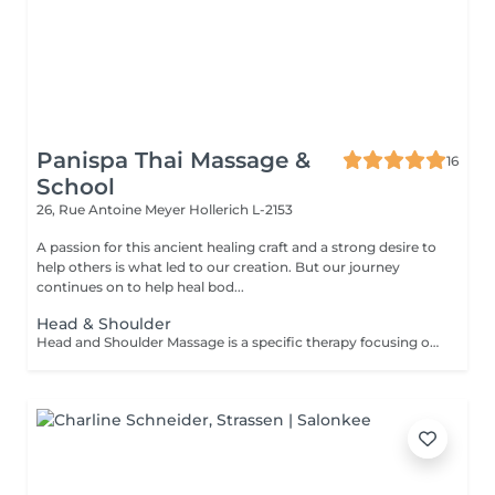
Panispa Thai Massage &
16
School
26, Rue Antoine Meyer
Hollerich L-2153
A passion for this ancient healing craft and a strong desire to
help others is what led to our creation. But our journey
continues on to help heal bod...
Head & Shoulder
Head and Shoulder Massage is a specific therapy focusing on the specific areas rather than the entire body. The massage helps to relieve tension in your muscles, improve circulation and reduce stress. This therapy is especially recommended for you if you work sitting down or at a desk all day. The focus on your back, head and shoulders helps you to relax and assists in the reduction of stress hormones in the muscles which can reduce the occurrence of tension related headaches. Other benefits that can be received from this therapy include: Improved sleep Reduction of neck-stiffness A general feeling of relaxation Improved circulation in your head