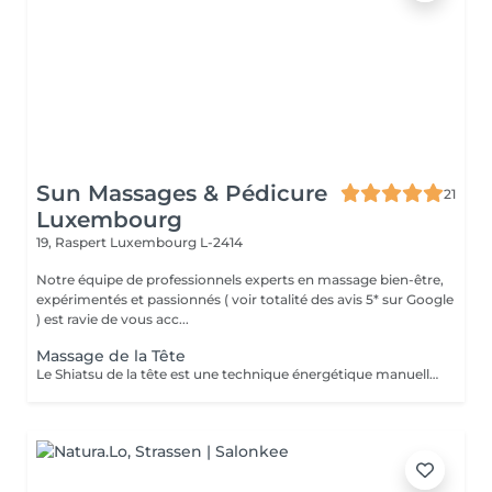
Sun Massages & Pédicure
21
Luxembourg
19, Raspert
Luxembourg L-2414
Notre équipe de professionnels experts en massage bien-être,
expérimentés et passionnés ( voir totalité des avis 5* sur Google
) est ravie de vous acc...
Massage de la Tête
Le Shiatsu de la tête est une technique énergétique manuelle du crâne, du visage et de la nuque qui permet d'harmoniser l'énergie dans les deux hémisphères du cerveau. Ce soin libère le flux de l'énergie subtile dans le corps, améliore la circulation. La technique consiste en la stimulation des points énergétiques de la zone par des petites pressions digitales et le drainage lymphatique pour évacuer les toxines par des mouvements glissés. Ce soin du visage est rajeunissant et très complet. Il permet de détoxifier la peau et de la rendre plus lisse et éclatante. Cette technique plonge le receveur dans une relaxation profonde qui renforce les capacités d'auto-guérison de l'organisme qui se ressource grâce au repos procuré par le soin. Le Shiatsu de la tête est indiqué dans les cas de : troubles du sommeil, stress, anxiété, nervosité, déprime, tristesse, tensions du cou et des épaules, fatigue oculaire et auditive, maux de tête, ...