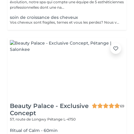
évolution, notre spa qui compte une équipe de 5 esthéticiennes
professionnelles dont une na...
soin de croissance des cheveux
Vos cheveux sont fragiles, ternes et vous les perdez? Nous vous proposons une cure de 2 semaines (dont 6 applications au total) dans notre institut. - Application d'un shampoing riche en Cell Supporting molecules qui fortifie la racine capillaire et active la pousse du cheveu - Pénétration des actifs grâce aux ultrasons - Application d'un conditionner pour des cheveux souples et brillants - Application d'un sérum riche en Cell Supporting molecules et en Redensyl pour une chevelure pleine de vitalité et volumineuse. Le sérum renforce le métabolisme de la racine des cheveux et en favorise la repousse.
Beauty Palace - Exclusive
69
Concept
57, route de Longwy
Pétange L-4750
Ritual of Calm - 60min