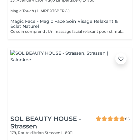
33, Avenue Victor Hugo
Limpertsberg L-1750
Magic Touch ( LIMPERTSBERG )
Magic Face - Magic Face Soin Visage Relaxant &
Éclat Naturel
Ce soin comprend : Un massage facial relaxant pour stimuler la circulation sanguine, détendre les traits du visage et favoriser l'éclat naturel de la peau. Une exfoliation douce pour éliminer les cellules mortes et affiner le grain de peau. Une hydratation profonde pour nourrir et revitaliser la peau. Un masque à l'argile adapté à votre peau pour purifier, apaiser et redonner de l'éclat au teint. Les bienfaits : Peau plus douce et lumineuse Teint frais et éclatant Réduction des signes de fatigue Sensation profonde de détente et de bien-être Amélioration de la circulation et de l'oxygénation de la peau Prenez un moment pour vous et laissez votre peau retrouver tout son éclat naturel.
SOL BEAUTY HOUSE -
85
Strassen
179, Route d'Arlon
Strassen L-8011