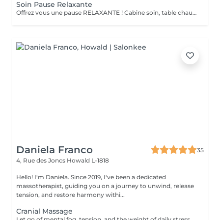
Soin Pause Relaxante
Offrez vous une pause RELAXANTE ! Cabine soin, table chauffante, massage crânien ou pieds ou mains ( 20 minutes ) sur fond sonore relaxant, service thé/café
Daniela Franco
35
4, Rue des Joncs
Howald L-1818
Hello! I'm Daniela. Since 2019, I've been a dedicated
massotherapist, guiding you on a journey to unwind, release
tension, and restore harmony withi...
Cranial Massage
Let go of mental fog, tension, and the weight of daily stress with the Cranial Clarity Ritual calming head massage designed to clear your mind and soothe your nervous system. Through gentle pressure, intuitive touch, and mindful pacing, this ritual helps release built-up tension in the scalp, jaw, temples, and neck while encouraging deep mental stillness. This treatment is perfect for those seeking relief from headaches, mental fatigue, or emotional overload. Leave feeling lighter, clearer, and more groundedwith a renewed sense of mental space and inner serenity. For further questions please contact us.