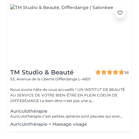
TM Studio & Beauté
56
53, Avenue de la Liberté
Differdange L-4601
Nous avons hâte de vous accueillir ! UN INSTITUT DE BEAUTÉ
AU SERVICE DE VOTRE BIEN-ÊTRE EN PLEIN COEUR DE
DIFFERDANGE Le bien-être n'est pas une q...
Auriculothérapie
Auriculothérapie c'est petites sphères sont placées qui exercent une pression aux points réflexes de l'oreille. Ils peuvent aider à soulager la douleur, l'anxiété, le stress, inconfort, syndrome prémenstruel, entre autres
Auriculothérapie + Massage visage