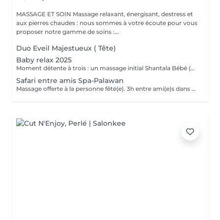
MASSAGE ET SOIN Massage relaxant, énergisant, destress et
aux pierres chaudes : nous sommes à votre écoute pour vous
proposer notre gamme de soins :...
Duo Eveil Majestueux ( Tête)
Baby relax 2025
Moment détente à trois : un massage initial Shantala Bébé (maximum 9 mois ) vous faites vous même le massage sur votre bébé et nous vous montrons la marche à suivre + 2 massages " Eveil Majestueux" de 20 min pour papa et maman + 4h de Spa -Privatif Palawan A votre disposition lit pour bébé Uniquement du Lundi au jeudi de 10h à 14h Possibilité de commander le repas de midi sauf le mardi .
Safari entre amis Spa-Palawan
Massage offerte à la personne fêté(e). 3h entre ami(e)s dans notre spa privatif Palawan avec jus frais offerts. Massage Eveil Majestueux de 20 min offerts à la personne fêté(e) avec les somptueux produits de la marque Africology.