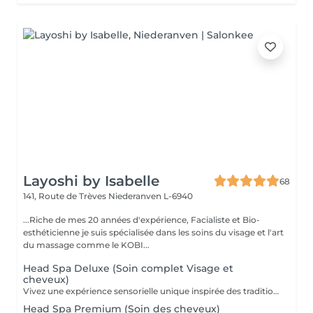
Layoshi by Isabelle
68
141, Route de Trèves
Niederanven L-6940
...Riche de mes 20 années d'expérience, Facialiste et Bio-
esthéticienne je suis spécialisée dans les soins du visage et l'art
du massage comme le KOBI...
Head Spa Deluxe (Soin complet Visage et
cheveux)
Vivez une expérience sensorielle unique inspirée des traditions anciennes japonaises dédiées au soin du corps et à l'apaisement de l'esprit. Le Head Spa combine soin des cheveux et du visage pour améliorer la revitalisation du cuir chevelu tout en favorisant la réduction du stress et la relaxation générale: - Démaquillage du visage - Massage du visage manuel "coup d'éclat" - Massage manuel des épaules, de la nuque et du cuir chevelu à l'huile précieuse et utilisation de différents outils - Fontaine d'eau chaude - Masque visage hydratant - Shampoing - Masque capillaire sous bain de vapeur + sérum - Massage des mains et des bras. - Crème + Sérum visage hydradants - Séchage des cheveux (15 minutes)
Head Spa Premium (Soin des cheveux)