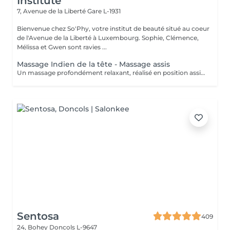
Institute
7, Avenue de la Liberté
Gare L-1931
Bienvenue chez So'Phy, votre institut de beauté situé au coeur
de l'Avenue de la Liberté à Luxembourg. Sophie, Clémence,
Mélissa et Gwen sont ravies ...
Massage Indien de la tête - Massage assis
Un massage profondément relaxant, réalisé en position assise, idéal pour relâcher rapidement les tensions accumulées. Inspiré des techniques ayurvédiques, ce soin agit sur le haut du dos, les épaules, la nuque et le cuir chevelu afin de libérer les tensions musculaires et apaiser le système nerveux. Grâce à des manuvres ciblées, il procure une sensation immédiate de légèreté, favorise la détente mentale et améliore la qualité du repos. Un soin idéal pour s'offrir une pause rapide et efficace, relâcher la pression et retrouver une sensation de calme et d'équilibre.
Sentosa
409
24, Bohey
Doncols L-9647