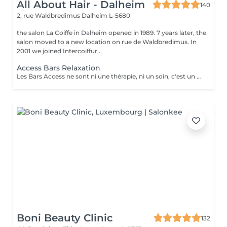
All About Hair - Dalheim
140
2, rue Waldbredimus
Dalheim L-5680
the salon La Coiffe in Dalheim opened in 1989. 7 years later, the
salon moved to a new location on rue de Waldbredimus. In
2001 we joined Intercoiffur...
Access Bars Relaxation
Les Bars Access ne sont ni une thérapie, ni un soin, c'est un outil qui favorise le fameux « lâcher-prise ». La stimulation de ces points entraîne un relâchement des blocages mentaux, provoque une relaxation intense et lorsque touchés doucement, ils relâchent sans effort, tout ce qui empêche de recevoir.
Boni Beauty Clinic
132