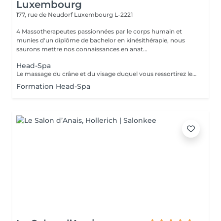
Luxembourg
177, rue de Neudorf
Luxembourg L-2221
4 Massotherapeutes passionnées par le corps humain et
munies d'un diplôme de bachelor en kinésithérapie, nous
saurons mettre nos connaissances en anat...
Head-Spa
Le massage du crâne et du visage duquel vous ressortirez les cheveux propres. Association de l'utilisation du massage, de l'eau et de la vapeur afin de vous garantir une séance vraiment relaxante. Utilisation de l'huile essentielle adaptée à votre cuir chevelu après analyse. Contre-indications : Extentions, tissages et tresses plaquées. Attendre 72h après une coloration. Accord médical nécéssaire en cas de chimiothérapie/rémission. Merci de nous informer en cas de grossesse ou allaitement afin d'adapter les produits utilisés.
Formation Head-Spa