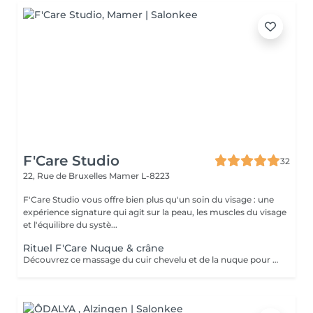
F'Care Studio
32
22, Rue de Bruxelles
Mamer L-8223
F'Care Studio vous offre bien plus qu'un soin du visage : une
expérience signature qui agit sur la peau, les muscles du visage
et l'équilibre du systè...
Rituel F'Care Nuque & crâne
Découvrez ce massage du cuir chevelu et de la nuque pour chasser les tensions physiques et mentales, combattre la fatigue et le stress. Modelage manuel du cuir chevelu sans huile, travail lent des muscles du cou, de la nuque sur-sollicités au quotidien. Les zones sensibles et tendues du crâne sont travaillés avec des techniques d'acupression et des instruments en pierre semi précieuse chauds afin de relaxer à la fois le corps et l'esprit et s'ancrer dans le moment présent. Réel lâcher prise en quelques instants. Les signes de fatigue sont estompés, le visage est parfaitement détendu.