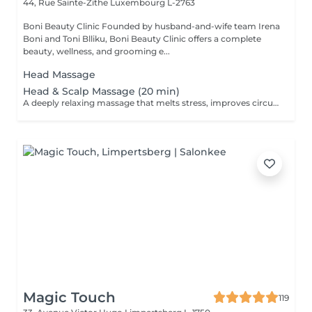
44, Rue Sainte-Zithe
Luxembourg L-2763
Boni Beauty Clinic Founded by husband-and-wife team Irena
Boni and Toni Blliku, Boni Beauty Clinic offers a complete
beauty, wellness, and grooming e...
Head Massage
Head & Scalp Massage (20 min)
A deeply relaxing massage that melts stress, improves circulation, and leaves you recharged and focused. Indulge in luxury, even on your lunch break. Quick, effective treatments designed to refresh your face, mind, and mood all within 30 to 60 minutes. Ideal for: Professionals, busy moms, and anyone seeking a touch of luxury between meetings. Available weekdays from 11:30 to 14:30
Magic Touch
119