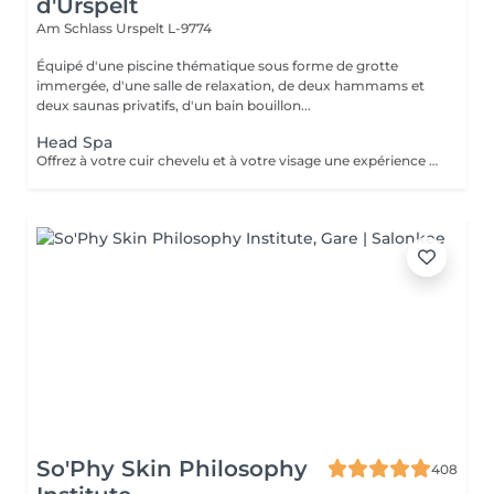
d'Urspelt
Am Schlass
Urspelt L-9774
Équipé d'une piscine thématique sous forme de grotte
immergée, d'une salle de relaxation, de deux hammams et
deux saunas privatifs, d'un bain bouillon...
Head Spa
Offrez à votre cuir chevelu et à votre visage une expérience de soin d'exception, au croisement de l'expertise capillaire et du savoir faire facialiste NUXE SPA. Les Head Spa NUXE SPA associent soins du cuir chevelu, massage crânien profond et gestuelle experte du visage pour apaiser les tensions, stimuler la microcirculation et révéler des cheveux plus brillants, une peau plus lisse et un teint lumineux. Un rituel holistique unique, alliant détente nerveuse intense, beauté des cheveux et éclat du visage, pour un bien-être global et durable.
So'Phy Skin Philosophy
408