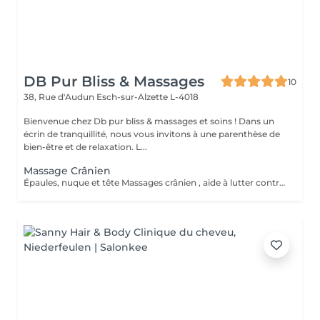
DB Pur Bliss & Massages
10
38, Rue d'Audun
Esch-sur-Alzette L-4018
Bienvenue chez Db pur bliss & massages et soins ! Dans un
écrin de tranquillité, nous vous invitons à une parenthèse de
bien-être et de relaxation. L...
Massage Crânien
Épaules, nuque et tête Massages crânien , aide à lutter contre les migraines , tensions et douleurs cervicales, tensions musculaire des trapèzes liées aux stress et mauvaises postures . Soûlage et détend et apaiser .