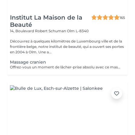
Institut La Maison de la
165
Beauté
14, Boulevard Robert Schuman
Olm L-8340
Découvrez à quelques kilomètres de Luxembourg ville et de la
frontière belge, notre institut de beauté, qui a ouvert ses portes
en 2004 à Olm. Une a...
Massage cranien
Offrez-vous un moment de lâcher-prise absolu avec ce massage crânien japonais authentique, transmis par une formatrice venue du Japon. Ce soin agit sur le cuir chevelu, la nuque et les trapèzes pour relâcher les tensions, apaiser le mental et rééquilibrer les énergies. Il favorise la détente profonde, améliore la circulation et aide à libérer le stress et la fatigue nerveuse. Idéal seul ou en complément d'un soin, pour une expérience de bien-être global et revitalisante.