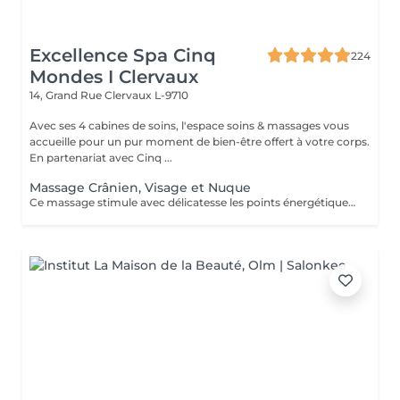
Excellence Spa Cinq
224
Mondes I Clervaux
14, Grand Rue
Clervaux L-9710
Avec ses 4 cabines de soins, l'espace soins & massages vous
accueille pour un pur moment de bien-être offert à votre corps.
En partenariat avec Cinq ...
Massage Crânien, Visage et Nuque
Ce massage stimule avec délicatesse les points énergétiques tout en détendant les muscles du visage, afin d'apporter un profond relâchement des tensions de la nuque. La durée de la prestation (30min) inclut l'installation et le temps de relaxation intégré à nos soins (10min).