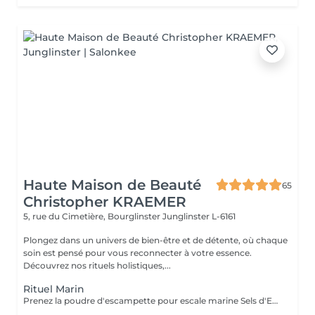
Haute Maison de Beauté
65
Christopher KRAEMER
5, rue du Cimetière, Bourglinster
Junglinster L-6161
Plongez dans un univers de bien-être et de détente, où chaque
soin est pensé pour vous reconnecter à votre essence.
Découvrez nos rituels holistiques,...
Rituel Marin
Prenez la poudre d'escampette pour escale marine Sels d'Epsom, algues, poudre de pierres précieuses, huiles essentielles de Lédon De Groenland, c'est tout un programme qui vous attend afin de vous reminéraliser, vous purifier mais aussi vous détendre et à la fois vous énergiser Véritable moment de relaxation complète. Sauna infrarouge, Massage shiatsu, bol d'air jacquier, douche. Onction du huiles précieuses, hammam crânien, facial et respiratoire, bains rythmés avec méditation guidée, exercices de sophrologie, shampooing, pose de masque et massage crânien, rituel de la cascade, rinçage à l'infusion de plantes qui clôture le soin. Le soin ne comprend pas le brushing