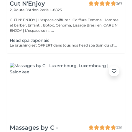
Cut N'Enjoy
367
2, Route D'Arlon
Perlé L-8825
CUT N' ENJOY | L'espace coiffure : . Coiffure Femme, Homme
et barber, Enfant. . Botox, Génoma, Lissage Brésilien. CARE N'
ENJOY | L'espace soin : ...
Head spa Japonais
Le brushing est OFFERT dans tous nos head spa Soin du cheveu, du cuir chevelu, massage du haut du corps et massage crânien sous les jet japonais
Massages by C -
335