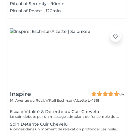
Ritual of Serenity - 90min
Ritual of Peace - 120min
Inspire
84
14, Avenue du Rock'n'Roll
Esch-sur-Alzette L-4361
Escale Vitalité & Détente du Cuir Chevelu
Le soin débute par un massage stimulant de l'ensemble du cuir chevelu afin d'activer la microcirculation et favoriser la vitalité du cheveu. Une huile botanique rafraîchissante est appliquée sur les racines pour purifier le cuir chevelu, apporter une agréable sensation de fraîcheur et contribuer à son équilibre naturel. Une seconde huile au Neem et Coco est ensuite travaillée sur les longueurs et les pointes afin de nourrir, assouplir et protéger la fibre capillaire face aux agressions estivales telles que le soleil, le vent ou les baignades. Les manuvres lentes, enveloppantes et répétitives procurent une profonde sensation de relâchement. Les tensions accumulées se dissipent progressivement tandis que le corps et l'esprit s'abandonnent à une détente profonde. Les cheveux retrouvent douceur, souplesse et éclat, tandis que le cuir chevelu bénéficie d'un véritable bain de fraîcheur. Une parenthèse de bien-être et de calme entre deux soirées terrasses au soleil !
Soin Détente Cuir Chevelu
Plongez dans un moment de relaxation profonde! Les huiles naturelles au Neem stimulent le cuir chevelu et la pousse des cheveux. Le massage de la tête, du cuir chevelu et de la nuque vous emporte dans un doux moment de détente.