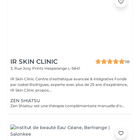
IR SKIN CLINIC
118
3, Rue Josy Printz
Hesperange L-5841
IR Skin Clinic Centre d'esthétique avancée & intégrative Fondé
par Isabel Rodrigues, experte avec plus de 25 ans d'expérience,
IR Skin Clinic propos...
ZEN SHIATSU
Zen Shiatsu: est une thérapie complémentaire manuelle d'origine japonaise, proche de l'acupuncture mais sans aiguilles. C'est une forme de massage, qui équilibre le yin et le yang et stimule ainsi les forces d'autorégulation naturelles du corps. Elle se base sur les méridiens connus dans la Médecine Traditionnelle Chinoise (MTC).