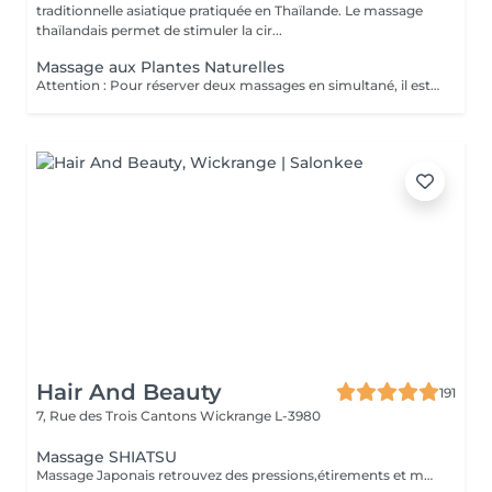
traditionnelle asiatique pratiquée en Thaïlande. Le massage
thaïlandais permet de stimuler la cir...
Massage aux Plantes Naturelles
Attention : Pour réserver deux massages en simultané, il est nécessaire de procéder à deux réservations séparées. Ajouter deux services dans une seule réservation entraînera la programmation des rendez-vous l'un après l'autre, et non en même temps. Si besoin, vous pouvez également nous contacter par téléphone au 691 603 983. Merci !
Hair And Beauty
191
7, Rue des Trois Cantons
Wickrange L-3980
Massage SHIATSU
Massage Japonais retrouvez des pressions,étirements et mobilisations articulaires. Les pressions sont adaptées à votre choix, douces ou fortes Prévoir une tenue ample et des chaussettes propres.