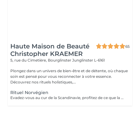
Haute Maison de Beauté
65
Christopher KRAEMER
5, rue du Cimetière, Bourglinster
Junglinster L-6161
Plongez dans un univers de bien-être et de détente, où chaque
soin est pensé pour vous reconnecter à votre essence.
Découvrez nos rituels holistiques,...
Rituel Norvégien
Evadez-vous au cur de la Scandinavie, profitez de ce que la nature a, à vous offrir Une parenthèse végétale très inspirante pour déconnecter et se reconnecter Véritable moment de relaxation complète. Sauna infrarouge, Massage shiatsu, bol d'air jacquier, douche. Onction du huiles précieuses, hammam crânien et facial, bains rythmés avec méditation guidée, exercices de sophrologie, shampooing, pose de masque et massage crânien, rituel de la cascade, rinçage à l'infusion de plantes et pulvérisation d'hydrolats qui clôturent le soin. Ne comprend pas le séchage des cheveux.