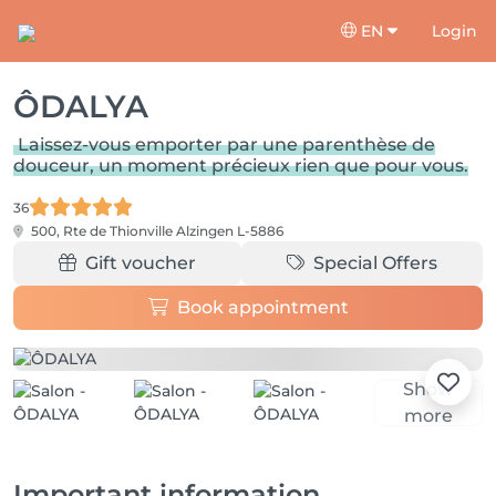
EN
Login
ÔDALYA
Laissez-vous emporter par une parenthèse de
douceur, un moment précieux rien que pour vous.
36
500, Rte de Thionville
Alzingen L-5886
Gift voucher
Special Offers
Book appointment
Show
more
Important information