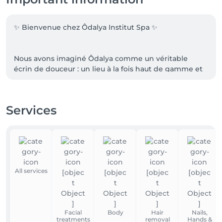
✨ Bienvenue chez Ôdalya Institut Spa ✨

Nous avons imaginé Ôdalya comme un véritable 
écrin de douceur : un lieu à la fois haut de gamme et 
authentique, pensé pour vous offrir un moment de 
plénitude, de calme et de sérénité.

Services
Nous avons soigneusement choisi nos partenaires 
afin de vous garantir l’excellence dans chaque soin, 
des produits de qualité aux praticiennes passionnées 
et expérimentées.

Pour votre confort, un parking privé et gratuit est 
All services
disponible juste devant l’institut et également en 
face. 

Facial
Body
Hair
Nails,
treatments
removal
Hands &