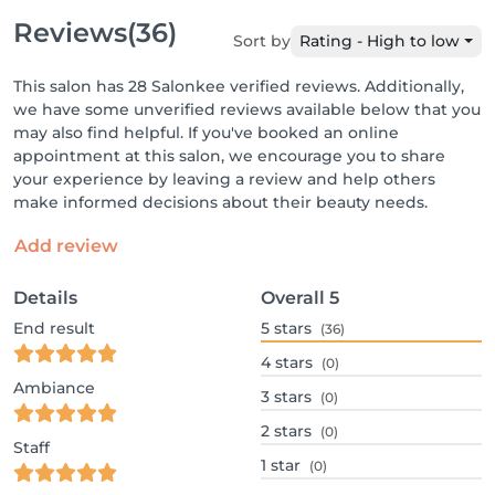
Reviews
(36)
Sort by
Rating - High to low
This salon has 28 Salonkee verified reviews. Additionally,
we have some unverified reviews available below that you
may also find helpful. If you've booked an online
appointment at this salon, we encourage you to share
your experience by leaving a review and help others
make informed decisions about their beauty needs.
Add review
Details
Overall
5
End result
5
stars
(36)
4
stars
(0)
Ambiance
3
stars
(0)
2
stars
(0)
Staff
1
star
(0)