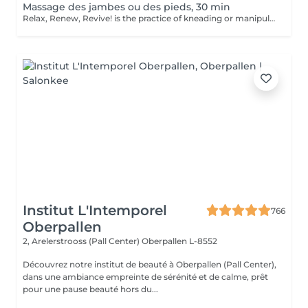
Massage des jambes ou des pieds, 30 min
Relax, Renew, Revive! is the practice of kneading or manipulating a person's muscles and other soft-tissue in order to reduce stress, reduce muscle pain, increase relaxation and improve the work of the immune system. Benefits of getting legs or feet massage: - reduces stress - relaxing - improves blood circulation - improves body immune system How is massage legs or feet done? - feet and legs are massaged Age restrictions: there are no age restrictions for this procedure. Post procedure recommendations: do not do sport and any sharp movements for 2-3 hours after the procedure. Frequency: 1-2 times per week, 10 times in total. Repeat once in 3-6 months.
Institut L'Intemporel
766
Oberpallen
2, Arelerstrooss (Pall Center)
Oberpallen L-8552
Découvrez notre institut de beauté à Oberpallen (Pall Center),
dans une ambiance empreinte de sérénité et de calme, prêt
pour une pause beauté hors du...