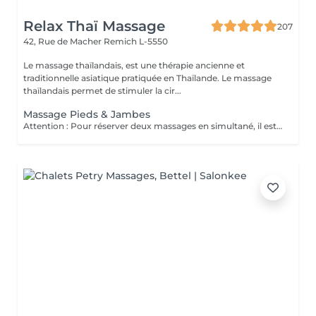
Relax Thaï Massage
207
42, Rue de Macher
Remich L-5550
Le massage thaïlandais, est une thérapie ancienne et
traditionnelle asiatique pratiquée en Thaïlande. Le massage
thaïlandais permet de stimuler la cir...
Massage Pieds & Jambes
Attention : Pour réserver deux massages en simultané, il est nécessaire de procéder à deux réservations séparées. Ajouter deux services dans une seule réservation entraînera la programmation des rendez-vous l'un après l'autre, et non en même temps. Si besoin, vous pouvez également nous contacter par téléphone au 691 603 983. Merci !