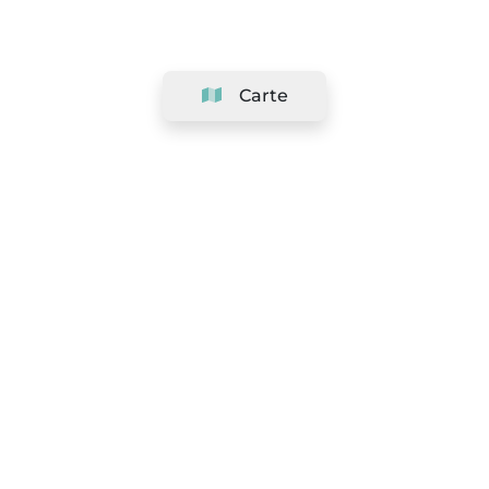
Carte
Société
Support
Équipe
&
Carrières
Référencer votre salon
Légal
Exercer le droit de rétractation