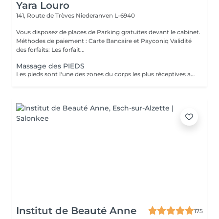
Yara Louro
141, Route de Trèves
Niederanven L-6940
Vous disposez de places de Parking gratuites devant le cabinet.
Méthodes de paiement : Carte Bancaire et Payconiq Validité
des forfaits: Les forfait...
Massage des PIEDS
Les pieds sont l'une des zones du corps les plus réceptives au massage. Sous la pression des mains du thérapeute le massage des pieds permet de soulager vos maux, des pieds à la tête. Réceptifs et sensibles au toucher, vos pieds ressentent profondément les bienfaits apaisants d'un massage. Pour une détente entière du corps, une sensation de légèreté et une relaxation profonde, lâchez prise et laissez le professionnel agir sur vos pieds. Grâce aux pressions et massages, retrouvez votre équilibre profond, évacuez les tensions et évacuez le stress accumulé. Agissant aussi sur vos hormones, le massage des pieds ne soulage pas seulement votre corps, mais aussi votre esprit.
Institut de Beauté Anne
175