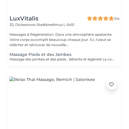
LuxVitalis
214
32, Dicksstroos
Stadtbredimus L-5451
Massages & Régénération. Dans une atmosphère apaisante.
Votre corps accomplit beaucoup chaque jour. Ici, il peut se
relâcher et retrouver de nouvelle...
Massage Pieds et des Jambes
Massage des jambes et des pieds : détente et légèreté La combinaison massage des jambes et des pieds procure une détente profonde et libératrice. Les muscles tendus ou fatigués après le sport ou la randonnée sont assouplis, les points de tension relâchés et la circulation sanguine stimulée. Offrez à vos jambes fatiguées ce moment de bien-être réparateur.