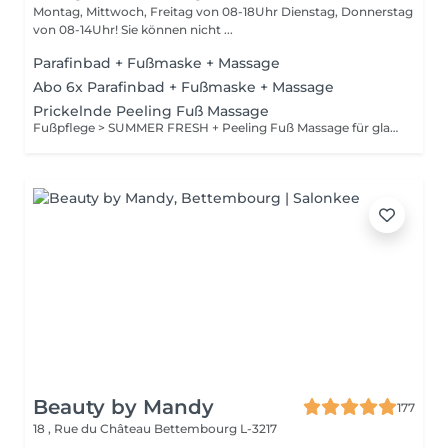
Montag, Mittwoch, Freitag von 08-18Uhr Dienstag, Donnerstag
von 08-14Uhr! Sie können nicht ...
Parafinbad + Fußmaske + Massage
Abo 6x Parafinbad + Fußmaske + Massage
Prickelnde Peeling Fuß Massage
Fußpflege > SUMMER FRESH + Peeling Fuß Massage für glatte , gesunde Füße + Kräuter-Entspannungs-Fußbad + Fußpflege > Pedicure medicale + normales Lackieren der Fußnägel dazu auf Wunsch ein Glas Sekt zur Entspannung!
Beauty by Mandy
177
18 , Rue du Château
Bettembourg L-3217