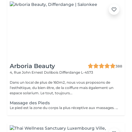
Arboria Beauty
388
4, Rue John Ernest Dolibois
Differdange L-4573
Dans un local de plus de 160m2, nous vous proposons de
l'esthétique, du bien-être, de la coiffure mais également un
espace solarium. Le tout, toujours...
Massage des Pieds
Le pied est la zone du corps la plus réceptive aux massages. Nos pieds nous supportent au quotidien et nous oublions souvent d'en prendre soin. Ils sont composés de multiples terminaisons nerveuses qui influent sur l'ensemble de notre organisme. Quand nous avons mal aux pieds ne ressentons nous pas une grande fatigue ? Le massage des pieds stimule la circulation sanguine et permet d'évacuer le stress. Il active le drainage lymphatique et aide à l'élimination des toxines. Il procure bien être et détente. Senteurs aux choix: Fleur de Tiaré, Thé vert Jasmin, Rose Litchi, Cédra Passion