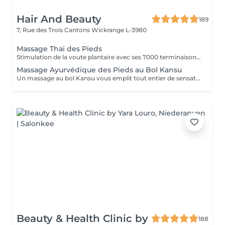
Hair And Beauty
189
7, Rue des Trois Cantons
Wickrange L-3980
Massage Thai des Pieds
Stimulation de la voute plantaire avec ses 7000 terminaisons nerveuses. Efficace et profond, il apaise l'ensemble du corps.
Massage Ayurvédique des Pieds au Bol Kansu
Un massage au bol Kansu vous emplit tout entier de sensations douces et apaisantes. Il vise à traiter non seulement les points réflexes des pieds mais en même temps les cinq éléments.
Beauty & Health Clinic by
188