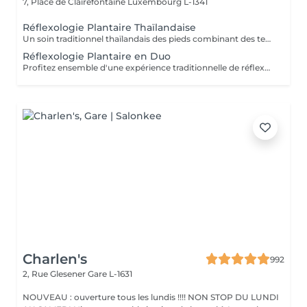
7, Place de Clairefontaine
Luxembourg L-1341
Réflexologie Plantaire Thaïlandaise
Un soin traditionnel thaïlandais des pieds combinant des techniques de massage et de pression appliquées aux pieds et au bas des jambes. Ce traitement relaxant aide à soulager les pieds fatigués, à stimuler la circulation, à réduire le stress et à retrouver une agréable sensation d'équilibre et de confort.
Réflexologie Plantaire en Duo
Profitez ensemble d'une expérience traditionnelle de réflexologie plantaire thaïlandaise. Grâce à des techniques de pression ciblées appliquées aux pieds et au bas des jambes, ce soin relaxant aide à soulager les pieds fatigués, stimuler la circulation et favoriser une agréable sensation d'équilibre et de bien-être.
Charlen's
992
2, Rue Glesener
Gare L-1631
NOUVEAU : ouverture tous les lundis !!!! NON STOP DU LUNDI