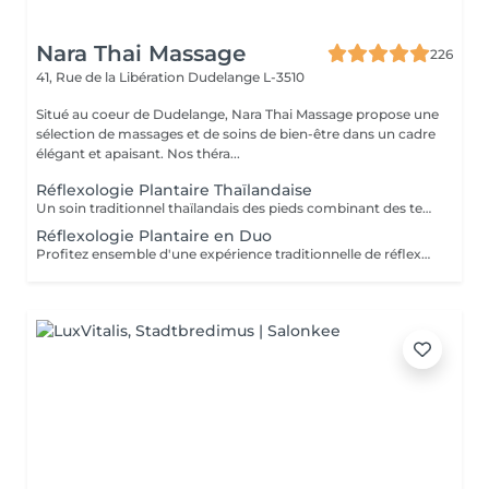
Nara Thai Massage
226
41, Rue de la Libération
Dudelange L-3510
Situé au coeur de Dudelange, Nara Thai Massage propose une
sélection de massages et de soins de bien-être dans un cadre
élégant et apaisant. Nos théra...
Réflexologie Plantaire Thaïlandaise
Un soin traditionnel thaïlandais des pieds combinant des techniques de massage et de pression appliquées aux pieds et au bas des jambes. Ce traitement relaxant aide à soulager les pieds fatigués, à stimuler la circulation, à réduire le stress et à retrouver une agréable sensation d'équilibre et de confort.
Réflexologie Plantaire en Duo
Profitez ensemble d'une expérience traditionnelle de réflexologie plantaire thaïlandaise. Grâce à des techniques de pression ciblées appliquées aux pieds et au bas des jambes, ce soin relaxant aide à soulager les pieds fatigués, stimuler la circulation et favoriser une agréable sensation d'équilibre et de bien-être.