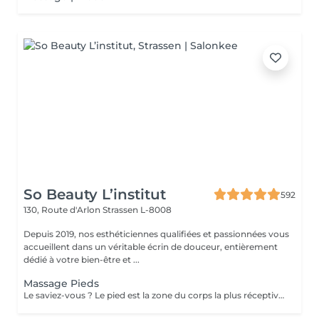
So Beauty L’institut
592
130, Route d'Arlon
Strassen L-8008
Depuis 2019, nos esthéticiennes qualifiées et passionnées vous
accueillent dans un véritable écrin de douceur, entièrement
dédié à votre bien-être et ...
Massage Pieds
Le saviez-vous ? Le pied est la zone du corps la plus réceptive au massage. Nous n'y pensons pas assez mais les pieds sont une partie très importante du corps et nécessitent un soin tout particulier ! Supportant toute la charge pondérale ainsi que les agressions extérieures telles que le temps, les chaussures trop serrées, à talons ou simplement le fait de marcher toute la journée, nos pieds sont fortement sollicités ! Les massages des pieds sont donc conseillés et très favorables à notre bien-être général !