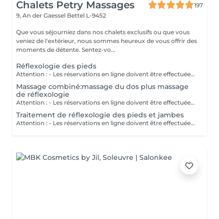
Chalets Petry Massages
197
9, An der Gaessel
Bettel L-9452
Que vous séjourniez dans nos chalets exclusifs ou que vous
veniez de l'extérieur, nous sommes heureux de vous offrir des
moments de détente. Sentez-vo...
Réflexologie des pieds
Attention : - Les réservations en ligne doivent être effectuées au moins 24 heures à l'avance. - Si vous souhaitez réserver un massage à court terme (moins de 24 heures à l'avance), veuillez appeler le +49 173 390 20 62. - Si vous devez annuler le massage, nous vous demandons de le faire au moins 24 heures à l'avance, sinon nous devrons facturer 70 % du prix des massages. - Les employés et les horaires peuvent être adaptés si nécessaire, après consultation avec vous. La circulation sanguine ainsi que la régénération des organes et des membres sont influencées de manière ciblée à travers les zones réflexologiques des pieds. Des douleurs aiguës et chroniques sont atténuées et un sentiment de bien-être s'installe.
Massage combiné:massage du dos plus massage
de réflexologie
Attention : - Les réservations en ligne doivent être effectuées au moins 24 heures à l'avance. - Si vous souhaitez réserver un massage à court terme (moins de 24 heures à l'avance), veuillez appeler le +49 173 390 20 62. - Si vous devez annuler le massage, nous vous demandons de le faire au moins 24 heures à l'avance, sinon nous devrons facturer 70 % du prix des massages. - Les employés et les horaires peuvent être adaptés si nécessaire, après consultation avec vous. Ce massage allie les avantages d'une relaxation par réflexologie plantaire à un massage du dos et du cou. D'abord, la région du dos, du cou et des épaules sont relâchées. Ensuite, allongez-vous sur le dos et profitez d'un massage de réflexologie des pieds d'une demi-heure.
Traitement de réflexologie des pieds et jambes
Attention : - Les réservations en ligne doivent être effectuées au moins 24 heures à l'avance. - Si vous souhaitez réserver un massage à court terme (moins de 24 heures à l'avance), veuillez appeler le +49 173 390 20 62. - Si vous devez annuler le massage, nous vous demandons de le faire au moins 24 heures à l'avance, sinon nous devrons facturer 70 % du prix des massages. - Les employés et les horaires peuvent être adaptés si nécessaire, après consultation avec vous. Après un bain de pieds, vous vous allongez sur le dos. Vos pieds sont doucement massés avec une huile de base. À travers les zones réflexes, les différents organes et parties du corps sont visés. La détoxification est assurée grâce à l'enveloppement basique des jambes.