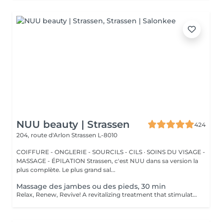
NUU beauty | Strassen
424
204, route d'Arlon
Strassen L-8010
COIFFURE - ONGLERIE - SOURCILS - CILS · SOINS DU VISAGE -
MASSAGE - ÉPILATION Strassen, c'est NUU dans sa version la
plus complète. Le plus grand sal...
Massage des jambes ou des pieds, 30 min
Relax, Renew, Revive! A revitalizing treatment that stimulates circulation, reduces fluid retention, and relieves muscle fatigue. Ideal for clients who spend long hours standing, exercising, or traveling. Light or firm pressure can be tailored to your needs. Age restrictions: there are no age restrictions for this procedure. Post procedure recommendations: do not do sport and any sharp movements for 2-3 hours after the procedure. Frequency: 1-2 times per week, 10 times in total. Repeat once in 3-6 months.