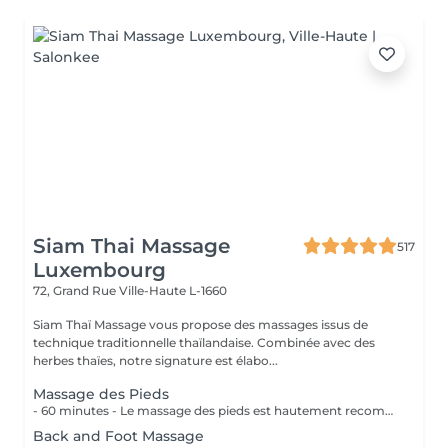
Siam Thai Massage
517
Luxembourg
72, Grand Rue
Ville-Haute L-1660
Siam Thaï Massage vous propose des massages issus de
technique traditionnelle thaïlandaise. Combinée avec des
herbes thaïes, notre signature est élabo...
Massage des Pieds
- 60 minutes - Le massage des pieds est hautement recommandé pour ceux qui ont les pieds et les jambes fatiguées. Soulage le stress et stimule la circulation du corps, des maux tels que la fatigue, les niveaux de basse énergie, les pointes de douleurs peuvent être aussi soulagés par des points de pressions.
Back and Foot Massage