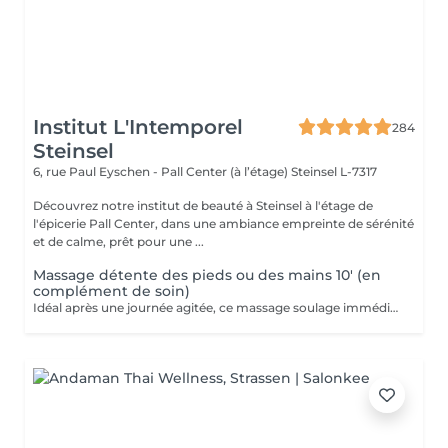
Institut L'Intemporel
284
Steinsel
6, rue Paul Eyschen - Pall Center (à l’étage)
Steinsel L-7317
Découvrez notre institut de beauté à Steinsel à l'étage de
l'épicerie Pall Center, dans une ambiance empreinte de sérénité
et de calme, prêt pour une ...
Massage détente des pieds ou des mains 10' (en
complément de soin)
Idéal après une journée agitée, ce massage soulage immédiatement vos pieds. Pourquoi ne pas profiter d'un massage des pieds pendant votre pose masque? Uniquement en complément d'un soin du visage.