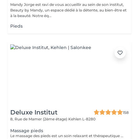
Mandy Jorge est ravi de vous accueillir au sein de son institut,
Beauty by Mandy, un espace dédié à la détente, au bien-être et
à la beauté. Notre éq...
Pieds
Deluxe Institut
158
8, Rue de Mamer (2ème étage)
Kehlen L-8280
Massage pieds
Le massage des pieds est un soin relaxant et thérapeutique qui apporte de nombreux bienfaits tant pour le corps que pour l'esprit. En stimulant des points spécifiques sur les pieds, il aide à réduire les tensions et améliore la circulation sanguine.