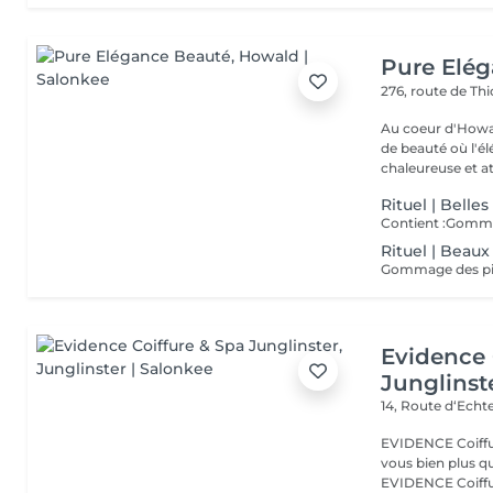
Pure Elé
276, route de Thi
Au coeur d'Howal
de beauté où l'é
chaleureuse et at
Rituel | Belles
Contient :Gomma
Rituel | Beaux
Gommage des pie
Evidence 
Junglinst
14, Route d‘Ech
EVIDENCE Coiffure 
vous bien plus qu'
EVIDENCE Coiffu.