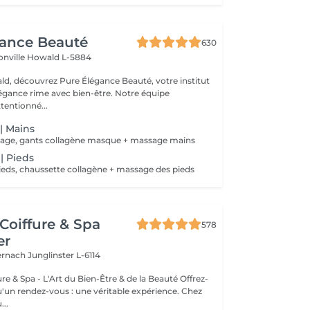
gance Beauté
630
onville
Howald L-5884
d, découvrez Pure Élégance Beauté, votre institut
légance rime avec bien-être. Notre équipe
tentionné...
 | Mains
ge, gants collagène masque + massage mains
 | Pieds
ds, chaussette collagène + massage des pieds
Coiffure & Spa
578
er
ternach
Junglinster L-6114
& Spa - L'Art du Bien-Être & de la Beauté Offrez-
un rendez-vous : une véritable expérience. Chez
..