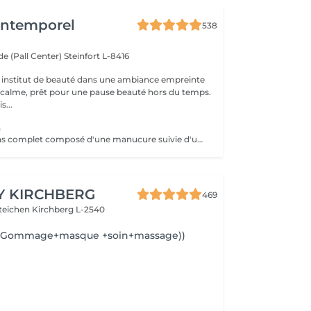
'Intemporel
538
e (Pall Center)
Steinfort L-8416
 institut de beauté dans une ambiance empreinte
e calme, prêt pour une pause beauté hors du temps.
s...
a
Un soin des mains complet composé d'une manucure suivie d'un gommage et pour terminer un bain de paraffine pour des mains douces et lisses.
Y KIRCHBERG
469
steichen
Kirchberg L-2540
e(Gommage+masque +soin+massage))