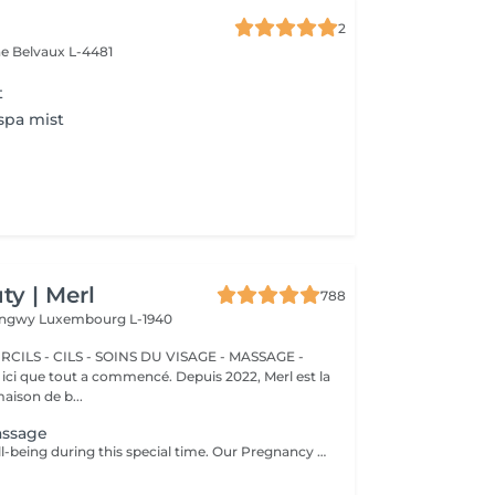
2
ne
Belvaux L-4481
t
spa mist
y | Merl
788
Longwy
Luxembourg L-1940
CILS - CILS - SOINS DU VISAGE - MASSAGE -
aison de b...
assage
Nurture your well-being during this special time. Our Pregnancy Massage is a gentle, relaxing treatment designed to reduce muscle tension, improve circulation, and ease discomfort commonly experienced during pregnancy. Soft, flowing techniques and comfortable side-lying positioning provide deep relaxation without placing pressure on the abdomen. Hypoallergenic, unscented oils are used to care for sensitive skin and maintain comfort throughout the session. This massage helps relieve tension in the lower back and shoulders, reduces swelling and heaviness in the legs, improves overall circulation, and promotes a sense of ease and balance in the body. This treatment is performed only with the approval of your doctor.