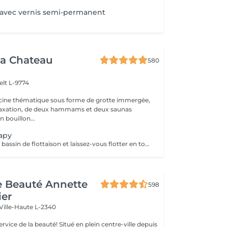
 avec vernis semi-permanent
a Chateau
580
elt L-9774
scine thématique sous forme de grotte immergée,
elaxation, de deux hammams et deux saunas
n bouillon...
rapy
Profitez de notre bassin de flottaison et laissez-vous flotter en toute quiétude. L'environnement au sein de ce cocon est proche de l'apesanteur.
de Beauté Annette
598
ier
Ville-Haute L-2340
uté! Situé en plein centre-ville depuis