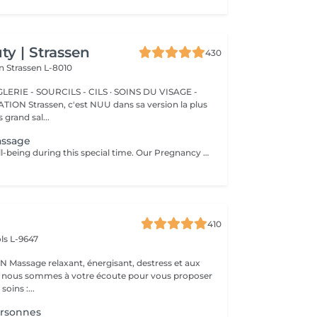
y | Strassen
430
on
Strassen L-8010
ERIE - SOURCILS - CILS · SOINS DU VISAGE -
sa version la plus
 grand sal...
assage
Nurture your well-being during this special time. Our Pregnancy Massage is a gentle, relaxing treatment designed to reduce muscle tension, improve circulation, and ease discomfort commonly experienced during pregnancy. Soft, flowing techniques and comfortable side-lying positioning provide deep relaxation without placing pressure on the abdomen. Hypoallergenic, unscented oils are used to care for sensitive skin and maintain comfort throughout the session. This massage helps relieve tension in the lower back and shoulders, reduces swelling and heaviness in the legs, improves overall circulation, and promotes a sense of ease and balance in the body. This treatment is performed only with the approval of your doctor.
410
ls L-9647
s et aux
 : nous sommes à votre écoute pour vous proposer
oins :...
ersonnes