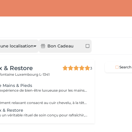
 une localisation
Bon Cadeau
x & Restore
Search
3
efontaine
Luxembourg L-1341
ge Mains & Pieds
Offrez-vous une expérience de bien-être luxueuse pour les mains et les pieds, conçue pour laisser votre peau douce, nourrie et parfaitement revitalisée. Soin des Pieds (45 min) Bain de Pieds Gommage des Pieds Massage des Pieds Soin à la Paraffine Chaude Soin des Mains (30 min) Gommage des Mains Massage des Mains Soin à la Paraffine Chaude Ce soin associe exfoliation, massage et chaleur apaisante de la paraffine pour adoucir la peau, favoriser la détente et procurer une sensation durable de confort aux mains et aux pieds.
Un soin profondément relaxant consacré au cuir chevelu, à la tête, à la nuque et au bien-être général. Des techniques de massage douces aident à soulager les tensions, stimuler la circulation et procurer une agréable sensation de détente tout en prenant soin du cuir chevelu et des cheveux. Le soin comprend un massage relaxant du cuir chevelu, un shampooing et un séchage des cheveux. Idéal pour réduire le stress, relâcher les tensions et profiter d'un véritable moment de détente.
x & Restore
Offrez à vos pieds un véritable rituel de soin conçu pour rafraîchir, adoucir et restaurer leur confort. Ce traitement associe un bain de pieds relaxant, un gommage exfoliant, un masque nourrissant, un soin à la paraffine et un massage des pieds pour laisser la peau douce, fraîche et revitalisée. Idéal pour les pieds fatigués nécessitant une attention particulière.