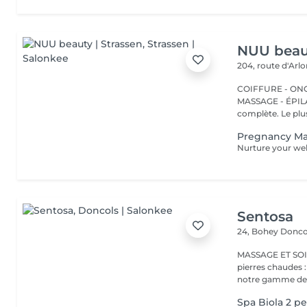
NUU beaut
204, route d'Arl
COIFFURE - ONGL
MASSAGE - ÉPILATION Strassen, c'est NUU dans 
complète. Le plus
Pregnancy M
Sentosa
24, Bohey
Donco
MASSAGE ET SOIN Massage relaxant, énergisant, destres
pierres chaudes
notre gamme de s
Spa Biola 2 p