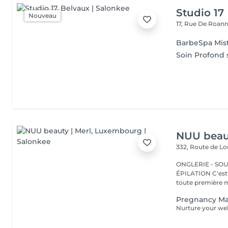
Studio 17
Nouveau
17, Rue De Roan
BarbeSpa Mis
Soin Profond 
NUU beaut
332, Route de 
ONGLERIE - SOUR
ÉPILATION C'est ici que tout a commencé. Depuis 2022, Merl est la
toute première m
Pregnancy M