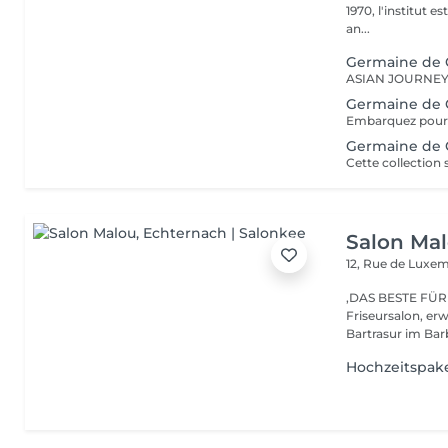
1970, l'institut e
an...
Germaine de C
Germaine de 
Germaine de C
Salon Ma
12, Rue de Lux
,DAS BESTE FÜR DEIN HAAR'' Be
Friseursalon, er
Bartrasur im Barb
Hochzeitspak