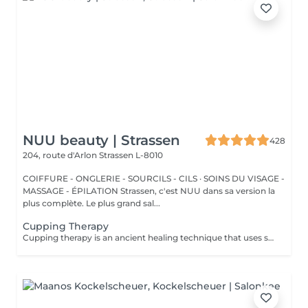
NUU beauty | Strassen
428
204, route d'Arlon
Strassen L-8010
COIFFURE - ONGLERIE - SOURCILS - CILS · SOINS DU VISAGE -
MASSAGE - ÉPILATION Strassen, c'est NUU dans sa version la
plus complète. Le plus grand sal...
Cupping Therapy
Cupping therapy is an ancient healing technique that uses special cups to create gentle suction on the skin. This suction promotes blood flow, relieves muscle tension, reduces inflammation, and supports deep relaxation. The treatment can help release toxins, improve circulation, and ease chronic pain or stiffness. *Please note that cupping therapy could just be added to a massage service with includes back massage.