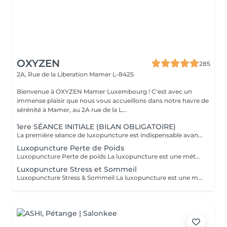
OXYZEN
285
2A, Rue de la Liberation
Mamer L-8425
Bienvenue à OXYZEN Mamer Luxembourg ! C'est avec un
immense plaisir que nous vous accueillons dans notre havre de
sérénité à Mamer, au 2A rue de la L...
1ere SÉANCE INITIALE (BILAN OBLIGATOIRE)
La première séance de luxopuncture est indispensable avant de débuter tout programme. D'une durée d'environ 1 heure, elle se déroule en deux temps : 30 minutes d'échange approfondi (anamnèse) pour comprendre vos besoins, vos habitudes et définir vos objectifs 30 minutes de séance de luxopuncture, adaptée en fonction de cet échange Cette étape permet de personnaliser votre accompagnement et d'optimiser les résultats. Chaque protocole est ainsi ajusté à votre profil (poids, stress, sommeil, compulsions). Séance essentielle pour un suivi efficace et durable Permet un accompagnement sur mesure Un premier pas vers votre équilibre et votre bien-être durable.
Luxopuncture Perte de Poids
Luxopuncture Perte de poids La luxopuncture est une méthode douce et non invasive qui aide à réguler l'appétit, réduire les fringales et rééquilibrer le métabolisme. Idéale pour accompagner une perte de poids progressive, elle agit également sur le stress et les compulsions alimentaires. Chaque séance est adaptée à vos besoins afin de vous accompagner en douceur vers un meilleur équilibre et des résultats durables. Un accompagnement naturel pour retrouver légèreté, équilibre et bien-être au quotidien.
Luxopuncture Stress et Sommeil
Luxopuncture Stress & Sommeil La luxopuncture est une méthode douce et non invasive qui aide à apaiser le système nerveux, réduire le stress et améliorer la qualité du sommeil. Elle se pratique à l'aide d'un stylo à infrarouge qui stimule des points réflexes du corps, sans aiguille et en toute douceur. Chaque séance est adaptée à vos besoins afin de favoriser un relâchement profond et un apaisement durable. Un accompagnement naturel pour retrouver calme, sérénité et un sommeil réparateur.