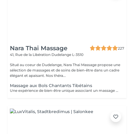
Nara Thai Massage
227
41, Rue de la Libération
Dudelange L-3510
Situé au coeur de Dudelange, Nara Thai Massage propose une
sélection de massages et de soins de bien-être dans un cadre
élégant et apaisant. Nos théra...
Massage aux Bols Chantants Tibétains
Une expérience de bien-être unique associant un massage doux, des huiles aromatiques et les sons apaisants des bols chantants tibétains. Les vibrations harmonieuses et les tonalités relaxantes créent une atmosphère immersive propice à la détente et à la déconnexion du quotidien.