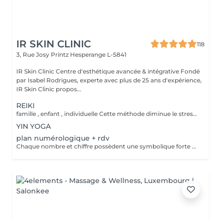
IR SKIN CLINIC
118
3, Rue Josy Printz
Hesperange L-5841
IR Skin Clinic Centre d'esthétique avancée & intégrative Fondé
par Isabel Rodrigues, experte avec plus de 25 ans d'expérience,
IR Skin Clinic propos...
REIKI
famille , enfant , individuelle Cette méthode diminue le stress, relâche les blocages émotionnels, calme les douleurs physiques, et vous amener à un bien-être général, ainsi qu'une paix intérieure. Libère les blocages énergétiques, renforce le système immunitaire, atténue la douleur et élimine les toxines du corps
YIN YOGA
plan numérologique + rdv
Chaque nombre et chiffre possèdent une symbolique forte et connue depuis la nuit des temps. Plusieurs outils sont à votre disposition pour découvrir votre personnalité, votre avenir ou tout simplement trouver des réponses précises à vos questions.