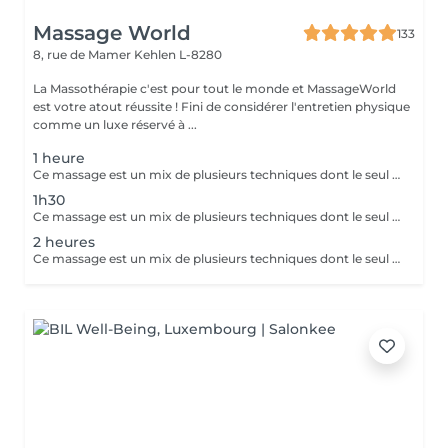
Massage World
133
8, rue de Mamer
Kehlen L-8280
La Massothérapie c'est pour tout le monde et MassageWorld
est votre atout réussite ! Fini de considérer l'entretien physique
comme un luxe réservé à ...
1 heure
Ce massage est un mix de plusieurs techniques dont le seul but est : LE RÉSULTAT Chaque mix est étudié et décidé avec vous, car pour améliorer une conséquence, il faut en trouver la cause. Deep Tissue, Myofascial Release, Trigger Point, Scraping Gua-Sha, Cupping Therapy combinées pour une efficacité maximale !! Douleurs chronique ou passagères, augmentation de performances ou récupération, relaxation physique ou mentale, détoxication, drainage, la combinaison ces techniques offrent des possibilités illimitées.
1h30
Ce massage est un mix de plusieurs techniques dont le seul but est : LE RÉSULTAT Chaque mix est étudié et décidé avec vous, car pour améliorer une conséquence, il faut en trouver la cause. Deep Tissue, Myofascial Release, trigger Point, scarping / Gua-Sha, cupping therapy combinées pour une efficacité maximale !! Douleurs chronique ou passagères, augmentation de performances ou récupération, relaxation physique ou mentale, détoxication, drainage, la combinaison de toutes ces techniques est illimitée.
2 heures
Ce massage est un mix de plusieurs techniques dont le seul but est : LE RÉSULTAT Chaque mix est étudié et décidé avec vous, car pour améliorer une conséquence, il faut en trouver la cause. Deep Tissue, Myofascial Release, trigger Point, scarping / Gua-Sha, cupping therapy combinées pour une efficacité maximale !! Douleurs chronique ou passagères, augmentation de performances ou récupération, relaxation physique ou mentale, détoxication, drainage, la combinaison de toutes ces techniques est illimitée.