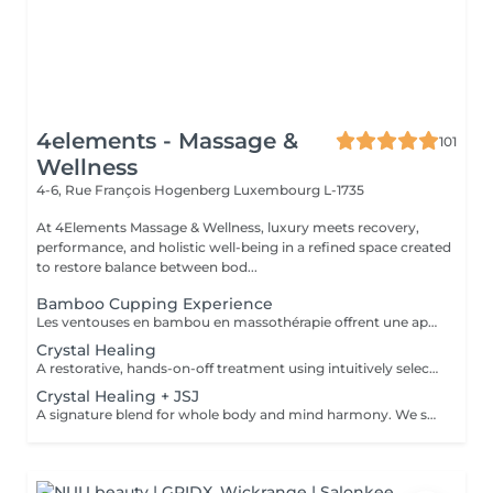
4elements - Massage &
101
Wellness
4-6, Rue François Hogenberg
Luxembourg L-1735
At 4Elements Massage & Wellness, luxury meets recovery,
performance, and holistic well-being in a refined space created
to restore balance between bod...
Bamboo Cupping Experience
Les ventouses en bambou en massothérapie offrent une approche naturelle, douce et non invasive pour le soin du corps Elles agissent en profondeur tout en respectant les tissus, sans provoquer de douleur ni de marques. Bienfaits principaux : Stimulent la microcirculation sanguine et améliorent l'oxygénation des tissus Favorisent la récupération musculaire et réduisent les tensions, notamment au niveau du dos et de la nuque Produisent un effet de drainage lymphatique, aidant à diminuer les dèmes Améliorent la tonicité et l'élasticité de la peau Induisent une relaxation profonde, bénéfique en cas de stress Grâce aux propriétés naturelles du bambou, le massage se caractérise par un glissement fluide et une pression maîtrisée, garantissant un soin confortable et non traumatique. Contre-indications : Affections cutanées inflammatoires, varices, hypertension artérielle sévère, fragilité vasculaire.
Crystal Healing
A restorative, hands-on-off treatment using intuitively selected crystals placed on and around the body. - A 20 minute phone call before the session to explore your goals and tailor your plan - A personalized Crystal body layout (and intention focused grids if needed) - Chakra balancing to realign and stabilize your energy centers - Energy field cleansing (aura sweep, grounding, and sealing) - Yin-Yang harmonization for overall energetic coherence - Aftercare suggestions Ideal for: stress relief, emotional balance, mental clarity, energetic reset. For questions and additional information, please contact claudia@4elements.lu
Crystal Healing + JSJ
A signature blend for whole body and mind harmony. We set your intention, select specific crystals, and apply JSJ flows that complement your needsperfect for layered support (physical, emotional, and subtle energy). For questions and additional information, please contact claudia@4elements.lu