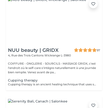
NUU beauty | GRIDX
97
4, Rue des Trois Cantons
Wickrange L-3980
COIFFURE - ONGLERIE - SOURCILS - MASSAGE GRIDX, c'est
l'endroit où le self-care s'intègre naturellement à une journée
bien remplie. Venez avant de pa...
Cupping therapy
Cupping therapy is an ancient healing technique that uses special cups to create gentle suction on the skin. This suction promotes blood flow, relieves muscle tension, reduces inflammation, and supports deep relaxation. The treatment can help release toxins, improve circulation, and ease chronic pain or stiffness. *Please note that cupping therapy could just be added to a massage service with includes back massage.