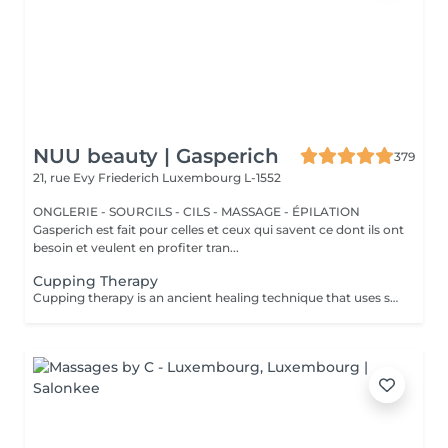
NUU beauty | Gasperich
379
21, rue Evy Friederich
Luxembourg L-1552
ONGLERIE - SOURCILS - CILS - MASSAGE - ÉPILATION
Gasperich est fait pour celles et ceux qui savent ce dont ils ont
besoin et veulent en profiter tran...
Cupping Therapy
Cupping therapy is an ancient healing technique that uses special cups to create gentle suction on the skin. This suction promotes blood flow, relieves muscle tension, reduces inflammation, and supports deep relaxation. The treatment can help release toxins, improve circulation, and ease chronic pain or stiffness. *Please note that cupping therapy could just be added to a massage service with includes back massage.