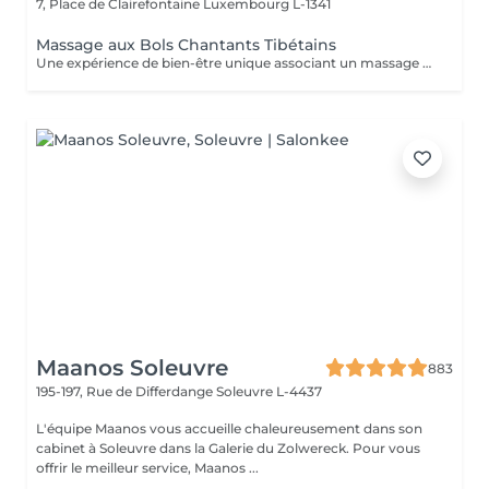
7, Place de Clairefontaine
Luxembourg L-1341
Massage aux Bols Chantants Tibétains
Une expérience de bien-être unique associant un massage doux, des huiles aromatiques et les sons apaisants des bols chantants tibétains. Les vibrations harmonieuses et les tonalités relaxantes créent une atmosphère immersive propice à la détente et à la déconnexion du quotidien.
Maanos Soleuvre
883
195-197, Rue de Differdange
Soleuvre L-4437
L'équipe Maanos vous accueille chaleureusement dans son
cabinet à Soleuvre dans la Galerie du Zolwereck. Pour vous
offrir le meilleur service, Maanos ...