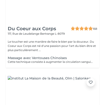
Du Coeur aux Corps
168
117, Rue de Leudelange
Bertrange L-8079
Le toucher est une manière de faire le bien par la douceur. Du
Coeur aux Corps est né d'une passion pour l'art du bien-être et
plus particulièrement ...
Massage avec Ventouses Chinoises
Cette technique consiste à augmenter la circulation sanguine. L'objectif est de créer un effet de succion qui favorisera la décongestion des tissus, l'évacuation des toxines et la mobilité des tissus. Prioritairement, cette pratique s'effectue sur le dos.