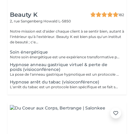
Beauty K
182
2, rue Sangenberg
Howald L-5850
Notre mission est d'aider chaque client à se sentir bien, autant à
l'intérieur qu'à l'extérieur. Beauty K est bien plus qu'un institut
de beauté ; c'e...
Soin énergétique
Notre soin énergétique est une expérience transformative pour libérer blocages et tensions, tout en cultivant une paix intérieure profonde. Ce traitement unique agit sur les énergies environnantes et utilise des techniques éprouvées pour harmoniser l'énergie vitale de votre corps. Avec une approche holistique, nous ciblons les déséquilibres énergétiques qui influent sur votre santé physique et émotionnelle. Basée sur l'interaction avec les champs énergétiques, cette méthode restaure l'équilibre entre corps, esprit et âme. Ce soin, apaisant et régénérant, stimule vos capacités naturelles d'auto-guérison, renforçant vitalité et clarté mentale. Idéal pour se sentir revitalisé, allégé du quotidien, et en harmonie avec soi-même.
Hypnose anneau gastrique virtuel & perte de
poids (visioconférence)
La pose de l'anneau gastrique hypnotique est un protocole bien spécifique et se fait sur 4 séances. Une séance de suivi est également comprise dans le forfait. L'anneau gastrique hypnotique sera bénéfique pour quiconque a un surpoids de 10kg ou plus. La solution hypnotique vous permet de perdre vos kilos en trop sans passer par la case chirurgie chère et dangereuse. Grâce à l'anneau gastrique hypnotique, vous créez un rapport différent avec la nourriture afin de changer vos habitudes alimentaires durablement. Plus d'informations sur : http://jgchypnose.com
Hypnose arrêt du tabac (visioconférence)
L'arrêt du tabac est un protocole bien spécifique et se fait sur 4 séances. Une séance de suivi est également comprise dans le forfait. Motivé à vous libérer du tabac ? Agissez, reprenez votre vie en main et libérez-vous de ces comportements automatiques. Grâce aux suggestions mentales, l'hypnose offre des résultats spectaculaires.