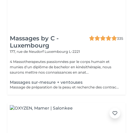
Massages by C -
335
Luxembourg
177, rue de Neudorf
Luxembourg L-2221
4 Massotherapeutes passionnées par le corps humain et
munies d'un diplôme de bachelor en kinésithérapie, nous
saurons mettre nos connaissances en anat...
Massages sur-mesure + ventouses
Massage de préparation de la peau et recherche des contractures suivis pas la pose des ventouses. Le vide est créé à l'aide d'une flamme, aucune sensation de chaud n'est ressentie durant le procédé et la technique est peu douloureuse. Le but de la cupping therapy est de soulager les tensions musculaires tout en promouvant la circulation sanguine et lymphatique.