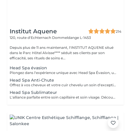
Institut Aquene
214
120, route d'Echternach
Dommeldange L-1453
Depuis plus de 11 ans maintenant, l'INSTITUT AQUENE situé
dans le Parc Hôtel Alvisse**** séduit ses clients par son
efficacité, ses rituels de soins e...
Head Spa évasion
Plongez dans l'expérience unique avec Head Spa Évasion, un soin dédié exclusivement à votre cuir chevelu. Ce rituel express est idéal pour découvrir les bienfaits du Head Spa, alliant relaxation profonde et stimulation du cuir chevelu. Un Moment Pour Vous Évader - Nettoyage en profondeur: Élimination des impuretés pour un cuir chevelu purifié. - Massage ciblé: Une gestuelle relaxante qui stimule la microcirculation et soulage les tensions. - Hydratation et soin: Des produits adaptés pour nourrir et revitaliser votre cuir chevelu. Un sèche cheveux et des brosses sont mis à votre disposition pour que vous ne repartiez pas avec la tête mouillée.
Head Spa Anti-Chute
Offrez à vos cheveux et votre cuir chevelu un soin d'exception avec notre Head Spa Anti-chute, utilisant les produits haut de gamme NANNIC. Ce traitement innovant a été conçu pour prévenir la chute des cheveux, favoriser leur repousse et renforcer leur santé globale. Les Bienfaits des Produits NANNIC Les soins NANNIC sont formulés avec des complexes innovants et des ingrédients naturels tels que: - Peptides bioactifs: stimulent la croissance et renforcent les racines. - Extraits végétaux: Apaisent et rééquilibrent le cuir chevelu. - Technologie NBE: Optimise la pénétration des actifs pour des résultats visible dès les premières séances. Afin de prolonger les bienfaits à la maison, bénéficiez d'une réduction de 15% sur la gamme capillaire ainsi que les trousses au format voyage et/ou découverte. Un sèche cheveux et des brosses sont mis à votre disposition pour que vous ne repartiez pas avec la tête mouillée
Head Spa Sublimateur
L'alliance parfaite entre soin capillaire et soin visage. Découvrez notre nouveau Head Spa Sublimateur qui marie le meilleur des soins capillaires et des soins visage pour une expérience de bien-être et de beauté complète. Conçu pour sublimer vos cheveux tout en revitalisant votre peau, ce soin est une véritable parenthèse de détente et de régénération. En Quoi Consiste ce soin ? Le Head Spa Sublimateur est un protocole unique qui agit en profondeur sur vos cheveux, votre cuir chevelu et votre visage: - Soin Capillaire Personnalisé: Nettoyage, massage et application de soins adaptés pour purifier le cuir chevelu, renforcer la fibre capillaire et sublimer vos cheveux. - Rituel visage: Un soin ciblé pour hydrater, apaiser et illuminer la peau, en utilisant des produits premium et techniques expertes. - Massage Relaxant: Une gestuelle douce et enveloppante pour une détente absolue, favorisant la circulation et l'oxygénation des tissus. Les Bienfaits - Pour vos cheveux: Un cuir chevelu purifié, des cheveux plus brillants, plus doux et revitalisés en profondeur. - Pour votre peau: Un teint éclatant, une peau repulpée et nourrie, visiblement apaisée. - Pour votre Bien-être: Une relaxation totale et un moment de lâcher-prise unique. Un moment d'exception pour sublimer votre beauté naturelle Un sèche cheveux et des brosses sont mis à votre disposition pour que vous ne repartiez pas avec la tête mouillée