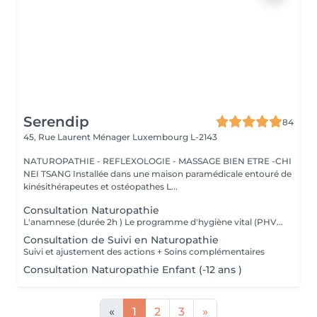
Serendip
84
45, Rue Laurent Ménager
Luxembourg L-2143
NATUROPATHIE - REFLEXOLOGIE - MASSAGE BIEN ETRE -CHI
NEI TSANG Installée dans une maison paramédicale entouré de
kinésithérapeutes et ostéopathes L...
Consultation Naturopathie
L'anamnese (durée 2h ) Le programme d'hygiène vital (PHV) Je vous remettrai un programme d'hygiène vital, par mail, sous quelques jours , Il est constitué de conseils naturopathiques personnalisés et dédiés pour une prise en charge globale des différents plans de la santé (alimentation, activités physiques, gestion psycho-émotionnel) et pourra être complété selon le cas par des complémentations nutritionnelles. Nous ferons un point par téléphone afin de vous donner plus amples explications sur ces conseils.
Consultation de Suivi en Naturopathie
Suivi et ajustement des actions + Soins complémentaires
Consultation Naturopathie Enfant (-12 ans )
«
1
2
3
»