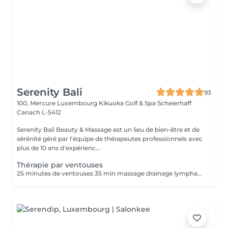
Serenity Bali
93
100, Mercure Luxembourg Kikuoka Golf & Spa Scheierhaff
Canach L-5412
Serenity Bali Beauty & Massage est un lieu de bien-être et de
sérénité géré par l'équipe de thérapeutes professionnels avec
plus de 10 ans d'expérienc...
Thérapie par ventouses
25 minutes de ventouses 35 min massage drainage lymphatique. Une forme ancienne de médecine alternative dans laquelle un thérapeute place des ventouses spéciales sur votre peau pendant quelques minutes pour créer une aspiration. Les gens l'obtiennent à de nombreuses fins, notamment pour soulager la douleur, l'inflammation, la circulation sanguine, la relaxation et le bien-être, et comme type de massage des tissus profonds.