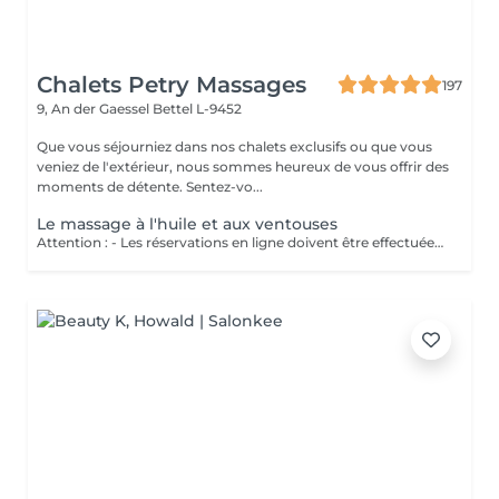
Chalets Petry Massages
197
9, An der Gaessel
Bettel L-9452
Que vous séjourniez dans nos chalets exclusifs ou que vous
veniez de l'extérieur, nous sommes heureux de vous offrir des
moments de détente. Sentez-vo...
Le massage à l'huile et aux ventouses
Attention : - Les réservations en ligne doivent être effectuées au moins 24 heures à l'avance. - Si vous souhaitez réserver un massage à court terme (moins de 24 heures à l'avance), veuillez appeler le +49 173 390 20 62. - Si vous devez annuler le massage, nous vous demandons de le faire au moins 24 heures à l'avance, sinon nous devrons facturer 70 % du prix des massages. - Les employés et les horaires peuvent être adaptés si nécessaire, après consultation avec vous. Traite d'abord les tissus cutanés et musculaires. Ensuite, les ventouses dénouent les blocages énergétiques. Ce massage dynamise le sang, améliore la microcirculation et favorise l'élimination des toxines. Perfectionne la souplesse et la qualité de peau, tonifiant l'épiderme.