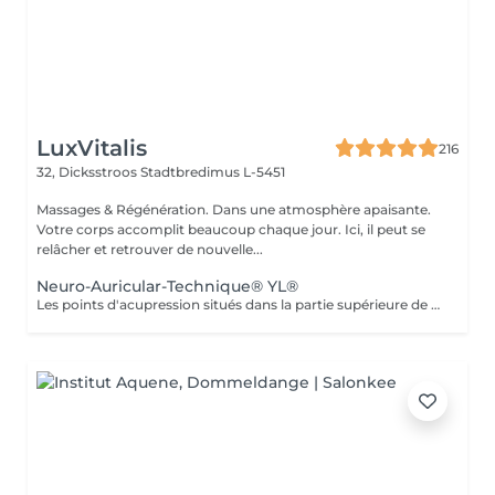
LuxVitalis
216
32, Dicksstroos
Stadtbredimus L-5451
Massages & Régénération. Dans une atmosphère apaisante.
Votre corps accomplit beaucoup chaque jour. Ici, il peut se
relâcher et retrouver de nouvelle...
Neuro-Auricular-Technique® YL®
Les points d'acupression situés dans la partie supérieure de la colonne vertébrale et à la base du crâne sont stimulés par des huiles essentielles coordonnées. Elle a un effet direct sur notre système nerveux car elle s'effectue au niveau du canal central des cordons nerveux et de la zone d'entrée dans le cerveau. Les huiles ont un effet équilibrant sur les nerfs et activent le système nerveux parasympathique, responsable de notre régénération et de notre récupération. Les cellules nerveuses du cerveau et de la partie supérieure de la colonne vertébrale deviennent mieux mises en réseau, connectées et activées, en particulier au locus caeruleus et au nerf vague.