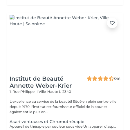
Institut de Beauté
598
Annette Weber-Krier
1, Rue Philippe II
Ville-Haute L-2340
L'excellence au service de la beauté! Situé en plein centre-ville
depuis 1970, l'institut est fournisseur officiel de la cour et
également le plus an...
Akari ventouses et Chromothérapie
Appareil de thérapie par couleur sous vide Un appareil d'aspiration - complété avec 21 couleurs (barre de couleurs Akari). APPLICATIONS En cosmétique, en massage, en physiothérapie et dans le domaine médical. AVANTAGE En raison du vide, de la levée sans pression, la circulation sanguine et la lymphe sont stimulées. Ce vide est constant, finement contrôlé et réglable. Il a un train doux. Cela signifie qu'il peut également être utilisé sur les zones les plus sensibles - cicatrices, contour des yeux, lèvres, zones douloureuses ... APPLICATIONS POSSIBLES EN COSMÉTIQUE, Pour resserrer et affiner le visage (rides autour des yeux et des lèvres), cou et décolleté les bras supérieurs , ventre , hanche , cellulite DANS LE MASSAGE, drainage , réflexologie , tissu conjonctif, le drainage lymphatique , compensation des méridiens , dans les blessures sportives Pour le post-traitement des opérations faciales Possibilité d'utiliser une pyramide de cristal de roche pour faire des stimulations de couleur.