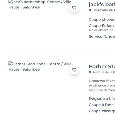
jack’s ba
11, Boulevard du
Coupe cheve
Coupe Enfant 
Uniquement pour 
Service "Unde
Barber S
11, Avenue de la
Découvrez l'Excellence
expérience prem
bien-être de l'
Dégradé à blan
Coupe à l'anci
Coupe classiqu