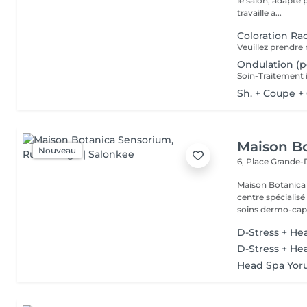
le salon, adapté 
travaille a...
Coloration Ra
Ondulation (
Sh. + Coupe +
Maison B
Nouveau
6, Place Grande
Maison Botanica Sensorium Maison B
centre spécialis
soins dermo-capil
D-Stress + He
D-Stress + He
Head Spa Yoru 