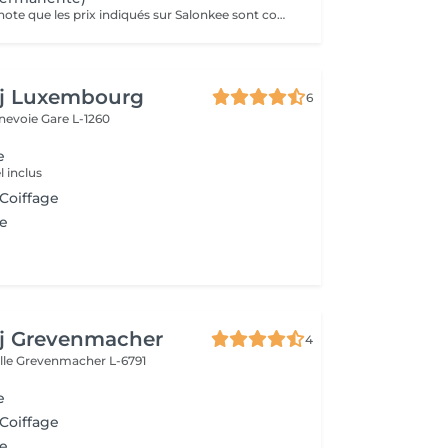
Veuillez prendre note que les prix indiqués sur Salonkee sont communiqués à titre informatif et s'entendent de base. Ces derniers sont susceptibles de varier selon le diagnostic réalisé à votre arrivée au salon et l'expertise du professionnel à qui vous confiez votre beauté. Dans tous les cas, un devis précis vous sera proposé et toutes réalisations de prestations seront effectuées avec votre accord. Un grand merci d'avance pour votre compréhension. Au plaisir de vous recevoir très vite.
aj Luxembourg
6
nnevoie
Gare L-1260
e
 inclus
 Coiffage
e
aj Grevenmacher
4
lle
Grevenmacher L-6791
e
 Coiffage
e