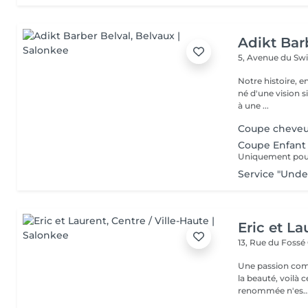
Adikt Bar
5, Avenue du Sw
Notre histoire, en quelques mots
né d'une vision si
à une ...
Coupe cheve
Coupe Enfant 
Uniquement pour 
Service "Unde
Eric et La
13, Rue du Fossé
Une passion com
la beauté, voilà 
renommée n'es..