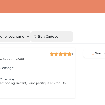
 une localisation
Bon Cadeau
Search
2
ne
Belvaux L-4481
 Coiffage
 Brushing
Diagnostique, Shampooing Traitant, Soin Spécifique et Produits Coiffants inclus