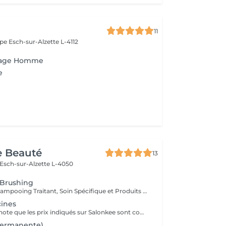
11
ope
Esch-sur-Alzette L-4112
ffage Homme
e
e Beauté
13
Esch-sur-Alzette L-4050
 Brushing
Diagnostique, Shampooing Traitant, Soin Spécifique et Produits Coiffants inclus
cines
Veuillez prendre note que les prix indiqués sur Salonkee sont communiqués à titre informatif et s'entendent de base. Ces derniers sont susceptibles de varier selon le diagnostic réalisé à votre arrivée au salon et l'expertise du professionnel à qui vous confiez votre beauté. Dans tous les cas, un devis précis vous sera proposé et toutes réalisations de prestations seront effectuées avec votre accord. Un grand merci d'avance pour votre compréhension. Au plaisir de vous recevoir très vite.
permanente)