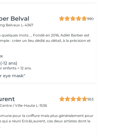
ber Belval
990
ing
Belvaux L-4367
 ... Fondé en 2016, Adikt Barber est
mple : créer un lieu dédié au détail, à la précision et
ux
(-12 ans)
enfants < 12 ans.
r eye mask"
urent
953
Centre / Ville-Haute L-1536
mune pour la coiffure mais plus généralement pour
ce qui a réuni Eric&Laurent, ces deux artistes dont la
.