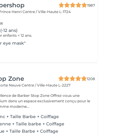
rbershop
1987
 Prince Henri
Centre / Ville-Haute L-1724
ux
(-12 ans)
enfants < 12 ans.
r eye mask"
top Zone
1208
 Porte Neuve
Centre / Ville-Haute L-2227
 de Barber Stop Zone Offrez-vous une
ium dans un espace exclusivement conçu pour le
homme moderne...
c + Taille Barbe + Coiffage
enne + Taille barbe + Coiffage
e + Taille Barbe + Coiffage