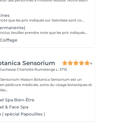
pour des personnes à mobilité réduite. Notre salon
cines
Veuillez prendre note que les prix indiqués sur Salonkee sont communiqués à titre informatif et s'entendent de base. Ces derniers sont susceptibles de varier selon le diagnostic réalisé à votre arrivée au salon et l'expertise du professionnel à qui vous confiez votre beauté. Dans tous les cas, un devis précis vous sera proposé et toutes réalisations de prestations seront effectuées avec votre accord. Un grand merci d'avance pour votre compréhension. Au plaisir de vous recevoir très vite.
permanente)
Soin-Traitement inclus Veuillez prendre note que les prix indiqués sur Salonkee sont communiqués à titre informatif et s'entendent de base. Ces derniers sont susceptibles de varier selon le diagnostic réalisé à votre arrivée au salon et l'expertise du professionnel à qui vous confiez votre beauté. Dans tous les cas, un devis précis vous sera proposé et toutes réalisations de prestations seront effectuées avec votre accord. Un grand merci d'avance pour votre compréhension. Au plaisir de vous recevoir très vite.
 Coiffage
otanica Sensorium
4
-Duchesse Charlotte
Rumelange L-3710
otanica Sensorium est un
é en pédicure médicale, soins du visage botaniques et
lai...
ad Spa Bien-Être
ad & Face Spa
( spécial Papouilles )