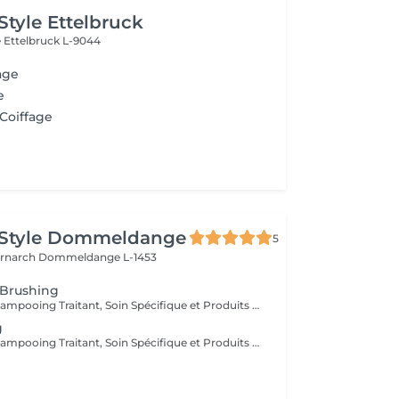
Style Ettelbruck
e
Ettelbruck L-9044
age
e
 Coiffage
 Style Dommeldange
5
ernarch
Dommeldange L-1453
 Brushing
Diagnostique, Shampooing Traitant, Soin Spécifique et Produits Coiffants inclus
g
Diagnostique, Shampooing Traitant, Soin Spécifique et Produits Coiffants inclus