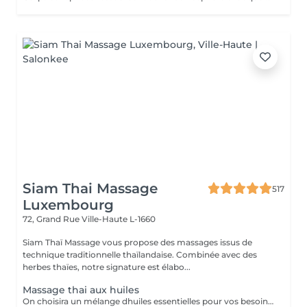
Siam Thai Massage
517
Luxembourg
72, Grand Rue
Ville-Haute L-1660
Siam Thaï Massage vous propose des massages issus de
technique traditionnelle thaïlandaise. Combinée avec des
herbes thaïes, notre signature est élabo...
Massage thai aux huiles
On choisira un mélange dhuiles essentielles pour vos besoins physiques. Un massage thérapeutique à laide dune technique spéciale pour vider les poches de liquide lymphatique et de rétention deau. Ce traitement est conçu pour aider à stimuler la circulation et daccroître la capacité du corps à éliminer les toxines et à absorber les éléments nutritifs. Vos huiles essentielles préférées peuvent être sélectionnées à votre arrivée.