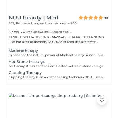
NUU beauty | Merl
788
332, Route de Longwy
Luxembourg L-1940
NÄGEL - AUGENBRAUEN - WIMPERN -
GESICHTSBEHANDLUNG - MASSAGE - HAARENTFERNUNG
Hier hat alles begonnen. Seit 2022 ist Merl das allererste
Zuhause der ...
Maderotherapy
Experience the natural power of Maderotherapy! A non-invasive massage technique using wooden tools. It improves circulation and lymphatic drainage, reduces cellulite, helps contour the body, and eliminates excess fluid. Types: - Brazilian: focuses on legs and glutes, helps shape the silhouette; - Abdomen: reduces volume and firms the skin; - Full body: promotes relaxation and overall recovery. Age restrictions: recommended to do from 16 years old. Post-procedure recommendations: do not do sports and any sharp movement for 2-3 hours after the procedure. Frequency: 2-3 times per week, 8-10 sessions. Repeat once in 3-6 months. Contraindications: pregnancy, inflammation, acne, varicose veins in the acute stage.
Hot Stone Massage
Melt away stress and tension! Heated volcanic stones are gently placed and massaged over the body to warm the muscles, increase circulation, and promote a deep state of relaxation. Perfect for relieving tension, easing anxiety, and restoring inner calm. Age restrictions: there are no age restrictions for this procedure. Post procedure recommendations: do not do sport and any sharp movements 2-3 hours after the procedure. Frequency: 1-2 times per week, 10 times in total. Repeat once in 3-6 months.
Cupping Therapy
Cupping therapy is an ancient healing technique that uses special cups to create gentle suction on the skin. This suction promotes blood flow, relieves muscle tension, reduces inflammation, and supports deep relaxation. The treatment can help release toxins, improve circulation, and ease chronic pain or stiffness. *Please note that cupping therapy could just be added to a massage service with includes back massage.