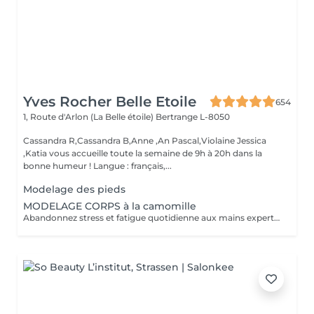
Yves Rocher Belle Etoile
654
1, Route d'Arlon (La Belle étoile)
Bertrange L-8050
Cassandra R,Cassandra B,Anne ,An Pascal,Violaine Jessica
,Katia vous accueille toute la semaine de 9h à 20h dans la
bonne humeur ! Langue : français,...
Modelage des pieds
MODELAGE CORPS à la camomille
Abandonnez stress et fatigue quotidienne aux mains expertes de notre estheticienne. Sa gestuelle manuelle libere instantanement chacun de vos points de tension depuis les pieds jusqu à la nuque Le doux parfum fleuri de la camomille enveloppe votre corps et apaise vos sens et votre esprit. lacher prise dans un incroyable moment de detente . Vous etes apaisée et detendue.