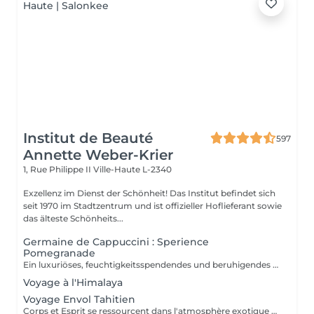
Institut de Beauté
597
Annette Weber-Krier
1, Rue Philippe II
Ville-Haute L-2340
Exzellenz im Dienst der Schönheit! Das Institut befindet sich
seit 1970 im Stadtzentrum und ist offizieller Hoflieferant sowie
das älteste Schönheits...
Germaine de Cappuccini : Sperience
Pomegranade
Ein luxuriöses, feuchtigkeitsspendendes und beruhigendes Ritual für den Körper, das individuell an die Bedürfnisse der Haut angepasst werden kann. Die Linie basiert auf Granatapfel, einen fantastischen Inhaltsstoff, beruhigend und antioxidativ. Das Ergebnis verspricht Zellerneuerung, Vitalität und Feuchtigkeit! GRANATAPFEL-KÖRPERPEELING: Genießen Sie zusammen mit dem Puder- und Creme-Körperpeeling ein 45-minütiges Ganzkörper-Peeling-Ritual. GRANATAPFEL-KÖRPERMASSAGE: Im Liegen massieren, dann im Liegen mit der sensorischen Massagecreme. Dieses Ritual dauert 45 Minuten. GRANATAPFEL-KÖRPERPACKUNG: Die Packung wird mit sanften Bewegungen aufgetragen und 20 Minuten einwirken gelassen, bevor das Produkt einmassiert wird durch eine tolle Massage. Dieses Ritual dauert 60 Minuten. POMEGRANATE RED SERENITY: Ein köstliches 90-minütiges Ritual, das die Kraft von Granatapfelkernen mit der kraftvollen feuchtigkeitsspendenden Wirkung von der Creme kombiniert. POMEGRANATE SWEET COCOON: Tauchen Sie 90 Minuten lang in die Welt von Pomegranate Sperience ein mit diesem kompletten Ritual inklusive Peeling, Massage und Packung.
Voyage à l'Himalaya
Voyage Envol Tahitien
Corps et Esprit se ressourcent dans l'atmosphère exotique des trésors polynésiens, ces îles où la beauté, la générosité et la luxuriance ont un goût de paradis Gommage et massage du visage et du corps Massage manuel relax ou aux coquillages Tia Iri « la pensée Roo ».