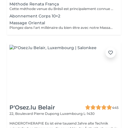
Méthode Renata França
Cette méthode venue du Brésil est principalement connue pour son massage lymphatique manuel drainant mais ce compose en réalité de 3 techniques différentes ! En effet la méthode Renata Franca, est une méthode revisité du drainage lymphatique traditionnel. La méthode devient une version plus tonique et plus ciblée du drainage lymphatique connu et pratiqué jusqu'à ce jour. Grâce à ces gestes toniques et fermes, ces pompages réguliers et un rythme plus rapide, il semblerait que la méthode Renata Franca permette d'obtenir des résultats plus rapides et visuellement impressionnants.
Abonnement Corps 10+2
Massage Oriental
Plongez dans l'art millénaire du bien-être avec notre Massage Oriental. Cette expérience vous transporte vers des contrées lointaines, alliant des techniques de massage traditionnelles à des parfums envoûtants. Laissez-vous envelopper par des mouvements doux et apaisants qui éveillent vos sens tout en relâchant les tensions. Découvrez l'harmonie du corps et de l'esprit dans une atmosphère exotique. Réservez votre voyage vers la sérénité aujourd'hui.
P'Osez.lu Belair
445
22, Boulevard Pierre Dupong
Luxembourg L-1430
MADEROTHERAPIE Es ist eine tausend Jahre alte Technik