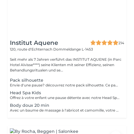
Institut Aquene
214
120, route d'Echternach
Dommeldange L-1453
Seit mehr als 7 Jahren verführt das INSTITUT AQUENE (in Parc
Hotel Alvisse****) seine Klienten mit seiner Effizienz, seinen
Behandlungsritualen und se...
Pack silhouette
Envie d'une pause? découvrez notre pack silhouette. Ce pack comprend: - Un gommage du corps pour exfolier la peau - Un enveloppement du corps pour le renourrir en profondeur - Un drainage lymphatique brésilien détoxifier le corps - Madérothérapie corps complet pour le raffermissant et l'aspect peau d'orange Au prix de 355€ au lieu de 418€
Head Spa Kids
Offrez à votre enfant une pause détente avec notre Head Spa Kids, un soin de 30 min spécialement conçu pour les jeunes de 10 à 13 ans. Ce rituel doux et apaisant prend soin de leur cuir chevelu tout en leur offrant un moment de relaxation adapté à leur âge. Ce soin comprend - Nettoyage délicat: Un lavage doux adapté aux cheveux et cuir chevelu des enfants. - Massage relaxant: Une gestuelle apaisante pour favoriser la détente et stimuler la microcirculation. - Hydratation légère: des produits respectueux, spécialement choisis pour nourrir et protéger leurs cheveux. Un sèche cheveux et des brosses sont mis à sa disposition pour que votre enfant ne sorte pas avec la tête mouillée
Body doux 20 min
Avec un baume de massage à l'abricot et camomille, votre enfant bénéficiera d'un massage doux de 20min pour l'arrière de son corps