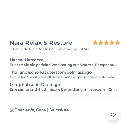
Nara Relax & Restore
1
7, Place de Clairefontaine
Luxembourg L-1341
Herbal Harmony
Erleben Sie die perfekte Verbindung aus Wärme, Entspannung und traditioneller Thai-Wellness. Diese luxuriöse Behandlung beginnt mit einer thailändischen Kräuterstempelmassage, bei der gedämpfte Kräuterkompressen Muskelverspannungen lösen und tiefe Entspannung fördern. Anschließend rundet eine revitalisierende thailändische Fußreflexzonenmassage das Verwöhnprogramm ab. Enthalten sind: Thailändische Kräuterstempelmassage 90 Min. Thailändische Fußreflexzonenmassage 30 Min. Gesamtdauer: 120 Minuten Eine wohltuende Wellness-Reise, die Körper und Geist in Einklang bringt und für nachhaltige Entspannung sorgt.
Thailändische Kräuterstempelmassage
Genießen Sie eine wohltuende Ganzkörpermassage, die warme Kräuterstempel mit traditionellen Techniken der Thai-Massage kombiniert. Die gedämpften Kräuterkompressen helfen, Muskelverspannungen zu lösen, die Durchblutung zu fördern und ein tiefes Gefühl von Entspannung und Wohlbefinden zu schaffen. Als besondere Aufmerksamkeit erhalten Sie nach der Behandlung zwei Kräuterstempel für zu Hause.
Lymphatische Drainage
Eine sanfte und rhythmische Behandlung mit speziellen Grifftechniken zur Unterstützung des natürlichen Lymphflusses. Die Anwendung kann helfen, Schweregefühle zu reduzieren, den Flüssigkeitstransport im Gewebe zu fördern und ein angenehmes Gefühl von Leichtigkeit zu vermitteln.