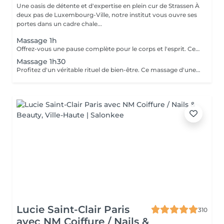
Une oasis de détente et d'expertise en plein cur de Strassen À
deux pas de Luxembourg-Ville, notre institut vous ouvre ses
portes dans un cadre chale...
Massage 1h
Offrez-vous une pause complète pour le corps et l'esprit. Ce massage d'une heure détend en profondeur les muscles, libère les tensions et procure une relaxation durable. Un moment idéal pour retrouver énergie, équilibre et bien-être.
Massage 1h30
Profitez d'un véritable rituel de bien-être. Ce massage d'une heure et demi offre une relaxation intense, soulage les tensions et revitalise le corps et l'esprit. Un moment privilégié pour se ressourcer pleinement et retrouver sérénité et vitalité.
Lucie Saint-Clair Paris
310
avec NM Coiffure / Nails &