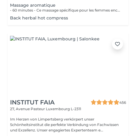
Massage aromatique
- 60 minutes - Ce massage spécifique pour les femmes enceintes permet de soulager le dos, les jambes et toutes autres parties du corps les plus mises à rude épreuve durant la grossesse. Attention ! Ce massage est toutefois déconseillé les 3 premiers mois et le dernier mois de grossesse.
Back herbal hot compress
INSTITUT FAIA
456
27, Avenue Pasteur
Luxembourg L-2311
Im Herzen von Limpertsberg verkörpert unser
Schönheitsinstitut die perfekte Verbindung von Fachwissen
und Exzellenz. Unser engagiertes Expertenteam e...