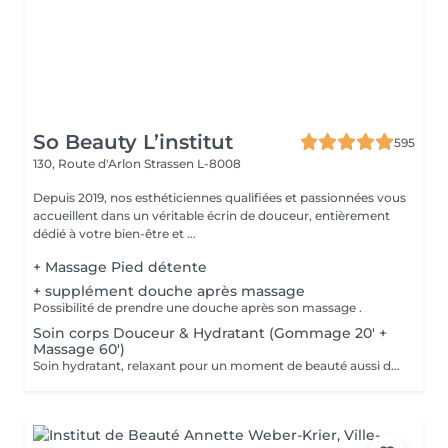
So Beauty L’institut
595
130, Route d'Arlon
Strassen L-8008
Depuis 2019, nos esthéticiennes qualifiées et passionnées vous
accueillent dans un véritable écrin de douceur, entièrement
dédié à votre bien-être et ...
+ Massage Pied détente
+ supplément douche après massage
Possibilité de prendre une douche après son massage .
Soin corps Douceur & Hydratant (Gommage 20' +
Massage 60')
Soin hydratant, relaxant pour un moment de beauté aussi doux qu'un alizé. Délicieuse parenthèse de bien-être, ce soin est un appel à l'évasion. Gommage du corps , suivi d'un massage relaxant.