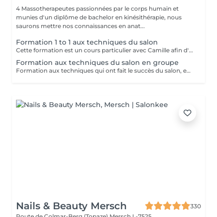
4 Massotherapeutes passionnées par le corps humain et
munies d'un diplôme de bachelor en kinésithérapie, nous
saurons mettre nos connaissances en anat...
Formation 1 to 1 aux techniques du salon
Cette formation est un cours particulier avec Camille afin d'apprendre les techniques du salon : massage relaxant, massage sportif, massage des tissus profonds avec toutes les informations théoriques (anatomie, pathologie) ainsi que la pratique Nombre de jours au choix en fonction des besoins 2.900€ par jour
Formation aux techniques du salon en groupe
Formation aux techniques qui ont fait le succès du salon, en petit groupe : massage relaxant, sportif et massage des tissus profonds Cette formation vous permettra de travailler dans le domaine. Durée : 2 jours, de 10h à 18h Prix : 1.900€ les 2 jours Dates à venir : - Les 27/28 Septembre - Les 25/26 Octobre Réservations par mail : info@massagesbyc.com
Nails & Beauty Mersch
330
Route de Colmar-Berg (Topaze)
Mersch L-7525