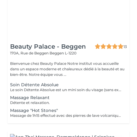
Beauty Palace - Beggen
13
170A, Rue de Beggen
Beggen L-1220
Bienvenue chez Beauty Palace Notre institut vous accueille
dans un espace moderne et chaleureux dédié à la beauté et au
bien-être. Notre équipe vous ...
Soin Détente Absolue
Le soin Détente Absolue est un mini soin du visage (sans extraction des points noirs) et un massage du corps d'une durée totale de 1h30. On commence par un massage relaxant sur la face arrière, jambes puis dos. Face avant mini soin visage (nettoyant + gommage #FACE PERFECTION) massage du décolleté, du visage et pendant la pose du masque, on effectue un massage relaxant sur les jambes et pieds. Un soin cocooning tout en douceur.
Massage Relaxant
Détente et relaxation.
Massage "Hot Stones"
Massage de 1h15 effectué avec des pierres de lave volcaniques (Basalt) chauffées jusqu'à 60°C, elles vont absorber les énergies négatives et donner des énergies positives. A la fin du soin il y a la phase de 15 min de relaxation avec des pierres semi précieuses (froides) positionnées sur les chakras pour les réaligner et enlever les blocages. Après ce soin on se sent comme vidé de quelque chose, serein et relaxé.