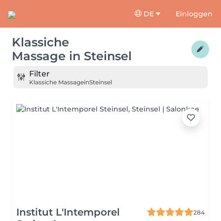
DE
Einloggen
Klassiche
Massage
in
Steinsel
Filter
Klassiche Massage
in
Steinsel
Institut L'Intemporel
284