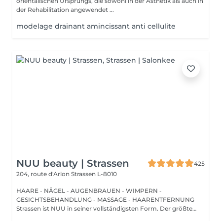
orientalischen Ursprungs, die sowohl in der Ästhetik als auch in
der Rehabilitation angewendet ...
modelage drainant amincissant anti cellulite
NUU beauty | Strassen
425
204, route d'Arlon
Strassen L-8010
HAARE - NÄGEL - AUGENBRAUEN - WIMPERN -
GESICHTSBEHANDLUNG - MASSAGE - HAARENTFERNUNG
Strassen ist NUU in seiner vollständigsten Form. Der größte
Sal...