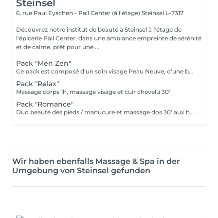
Steinsel
6, rue Paul Eyschen - Pall Center (à l’étage)
Steinsel L-7317
Découvrez notre institut de beauté à Steinsel à l'étage de
l'épicerie Pall Center, dans une ambiance empreinte de sérénité
et de calme, prêt pour une ...
Pack "Men Zen"
Ce pack est composé d'un soin visage Peau Neuve, d'une beauté des pieds et d'un massage "Escale à Marrakech" (1h de massage) déconnection et expérience sensorielle Pour récupérer un homme zen :-)
Pack "Relax"
Massage corps 1h, massage visage et cuir chevelu 30'
Pack "Romance"
Duo beauté des pieds / manucure et massage dos 30' aux huiles chaudes
Wir haben ebenfalls Massage & Spa in der
Umgebung von Steinsel gefunden