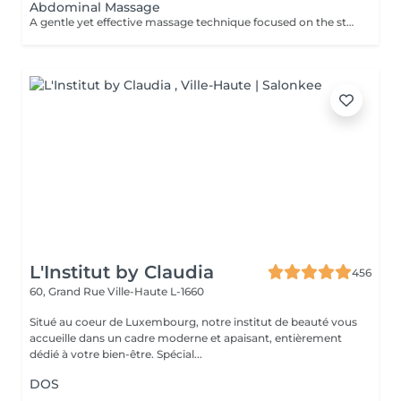
Abdominal Massage
A gentle yet effective massage technique focused on the stomach area, designed to stimulate digestion, relieve bloating, and support lymphatic drainage. Using slow, circular movements, it helps release tension in the abdominal muscles, ease discomfort, and promote overall relaxation and wellbeing.
L'Institut by Claudia
456
60, Grand Rue
Ville-Haute L-1660
Situé au coeur de Luxembourg, notre institut de beauté vous
accueille dans un cadre moderne et apaisant, entièrement
dédié à votre bien-être. Spécial...
DOS