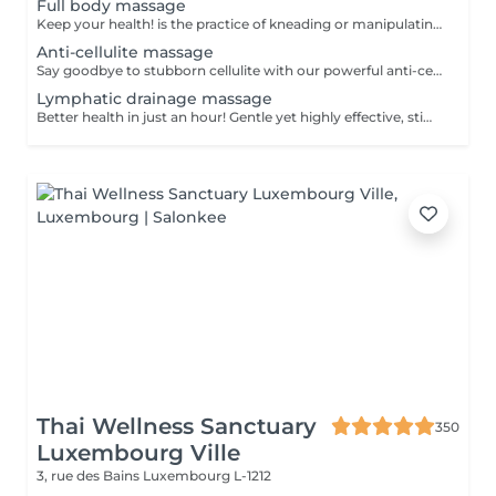
Full body massage
Keep your health! is the practice of kneading or manipulating a person's muscles and other soft-tissue in order to reduce stress, reduce muscle pain, increase relaxation and improve the work of the immune system. Age restrictions: there are no age restrictions for this procedure. Post procedure recommendations: do not do sport and any sharp movements 2-3 hours after the procedure. Frequency: 1-2 times per week, 10 times in total. Repeat once in 3-6 months.
Anti-cellulite massage
Say goodbye to stubborn cellulite with our powerful anti-cellulite massage! This intensive treatment uses firm, targeted techniques to stimulate circulation, break down fat deposits, and smooth the skin's texture. By enhancing lymphatic flow and increasing metabolism, it visibly reduces the appearance of dimples and improves overall skin tone. Ideal as part of a body contouring plan. Age restrictions: recommended to do from 16 years. Post procedure recommendations: do not do sport and any sharp movements for 2-3 hours after the procedure. Frequency: 2-3 times per week, 10 times in total. Repeat once in 3-6 months.
Lymphatic drainage massage
Better health in just an hour! Gentle yet highly effective, stimulates the body's lymphatic system to flush out toxins, reduce swelling, and enhance immunity. This technique uses light, rhythmic strokes to encourage natural drainage, making it perfect for reducing bloating, post-surgery care, and improving skin tone. A go-to for detox and wellness. Age restrictions: there are no age restrictions for this procedure. Post procedure recommendations: do not do sport and any sharp movements 2-3 hours after the procedure. Frequency: 1-2 times per week, 10 times in total. Repeat once in 3-6 months.
Thai Wellness Sanctuary
350
Luxembourg Ville
3, rue des Bains
Luxembourg L-1212