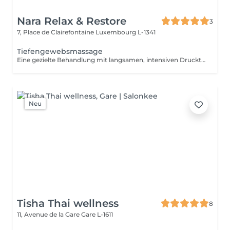
Nara Relax & Restore
3
7, Place de Clairefontaine
Luxembourg L-1341
Tiefengewebsmassage
Eine gezielte Behandlung mit langsamen, intensiven Drucktechniken, die auf die tieferen Muskel- und Bindegewebsschichten einwirken. Ideal bei hartnäckigen Verspannungen, Muskelverhärtungen und eingeschränkter Beweglichkeit. Die Behandlung hilft, tief sitzende Spannungen zu lösen und die allgemeine Beweglichkeit zu verbessern.
Neu
Tisha Thai wellness
8
11, Avenue de la Gare
Gare L-1611