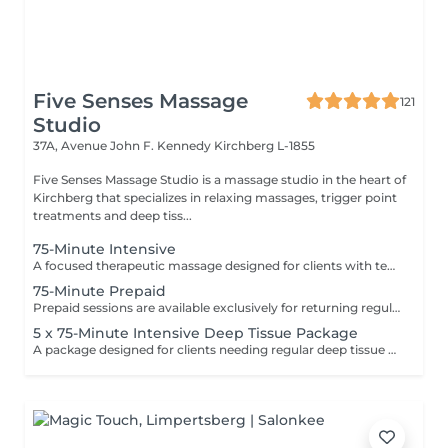
Five Senses Massage
121
Studio
37A, Avenue John F. Kennedy
Kirchberg L-1855
Five Senses Massage Studio is a massage studio in the heart of
Kirchberg that specializes in relaxing massages, trigger point
treatments and deep tiss...
75-Minute Intensive
A focused therapeutic massage designed for clients with tension in multiple areas of the body. This extended session allows enough time to work deeply and effectively on several problem zones without rushing the treatment. Using deep tissue and trigger point techniques, the massage helps release chronic muscle tension, reduce stiffness, improve mobility, and support physical recovery. Ideal for clients experiencing stress-related tension, muscular discomfort, postural tightness, or sports-related muscle fatigue. Common focus areas may include: * back and shoulders * neck and upper traps * lower back and glutes * legs and hips Recommended for clients who need more than a standard 60-minute session to properly address multiple areas of tension and restore overall body balance.
75-Minute Prepaid
Prepaid sessions are available exclusively for returning regular clients who already have an active prepaid package. New clients and clients without an active package are kindly asked to book regular massage sessions. Package options can be discussed during your appointment.
5 x 75-Minute Intensive Deep Tissue Package
A package designed for clients needing regular deep tissue work and focused muscle recovery. These extended 75-minute sessions allow more time to address multiple areas of tension, tightness, and physical strain using firm pressure and trigger point techniques. Ideal for chronic tension, stress-related tightness, muscle fatigue, sports recovery, and overall body maintenance. Pressure and focus areas can be adjusted according to your individual needs.