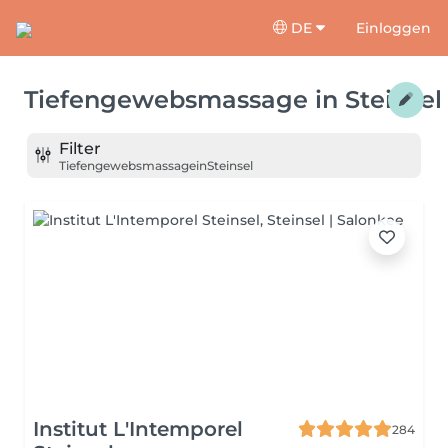
DE
Einloggen
Tiefengewebsmassage
in
Steinsel
Filter
Tiefengewebsmassage
in
Steinsel
Institut L'Intemporel
284