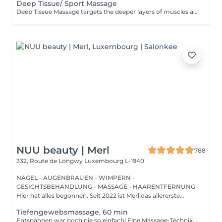
Deep Tissue/ Sport Massage
Deep Tissue Massage targets the deeper layers of muscles and connective tissue to relieve chronic tension, reduce pain, improve mobility, and support muscle recovery.
NUU beauty | Merl
788
332, Route de Longwy
Luxembourg L-1940
NÄGEL - AUGENBRAUEN - WIMPERN -
GESICHTSBEHANDLUNG - MASSAGE - HAARENTFERNUNG
Hier hat alles begonnen. Seit 2022 ist Merl das allererste
Zuhause der ...
Tiefengewebsmassage, 60 min
Entspannen war noch nie so einfach! Eine Massage-Technik, die hauptsächlich zur Behandlung von muskuloskelettalen Problemen wie Verstauchungen und Sportverletzungen verwendet wird. Sie besteht darin, anhaltenden Druck mit langsamen, tiefen Streichbewegungen auf die inneren Schichten Ihrer Muskeln und Bindegewebe auszuüben. Dadurch wird Narbengewebe, das nach einer Verletzung entsteht, aufgebrochen und die Spannung in Muskeln und Gewebe reduziert. Vorteile einer Tiefengewebsmassage: - verbessert das Immunsystem des Körpers - hilft bei der Behandlung von Muskelschmerzen - verbessert Steifheit Wie wird eine Tiefengewebsmassage durchgeführt? - Kopf und Nacken werden massiert - Schultern und Rücken werden massiert - Hände und Arme werden massiert - Füße und Beine werden massiert - Bauch wird massiert Altersbeschränkungen: Es gibt keine Altersbeschränkungen für dieses Verfahren. Empfehlungen nach dem Verfahren: Treiben Sie 2-3 Stunden nach dem Eingriff keinen Sport und machen Sie keine scharfen Bewegungen. Häufigkeit: 1-2 Mal pro Woche, insgesamt 10 Mal. Wiederholen Sie dies alle 3-6 Monate.