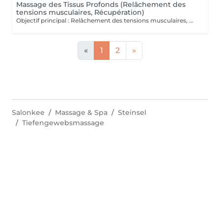
Massage des Tissus Profonds (Relâchement des
tensions musculaires, Récupération)
Objectif principal : Relâchement des tensions musculaires, Récupération. Massage intense ciblant les couches musculaires profondes pour soulager les tensions. Il agit directement sur les fibres musculaires, améliore la mobilité et restaure la souplesse des tissus. Véritable rituel de détente et de récupération, le massage des tissus profonds est un soin d'exception qui agit au cur des tensions musculaires. Grâce à des manuvres lentes et précises, il libère les zones de stress, relance la circulation et rééquilibre le corps en profondeur. Ce massage offre une sensation immédiate de relâchement, tout en procurant un bien-être durable et une profonde harmonisation du corps et de l'esprit. Fréquence recommandée : une séance par semaine en phase de soulagement pendant 2 à 4 semaines afin de libérer les tensions profondes et soutenir la récupération musculaire, puis une séance toutes les 3 à 4 semaines en entretien pour préserver souplesse, mobilité et confort durable.
«
1
2
»
Salonkee
Massage & Spa
Steinsel
Tiefengewebsmassage