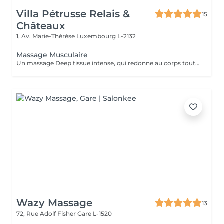
Villa Pétrusse Relais &
15
Châteaux
1, Av. Marie-Thérèse
Luxembourg L-2132
Massage Musculaire
Un massage Deep tissue intense, qui redonne au corps toute sa souplesse. Pressions profondes et points ciblés travaillent en profondeur pour libérer les tensions les plus installées, améliorer la circulation et laisser une sensation de renouveau complet.
Wazy Massage
13
72, Rue Adolf Fisher
Gare L-1520