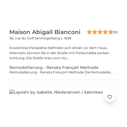
Maison Abigaïl Bianconi
83
36, rue du Golf
Senningerberg L-1638
Kostenlose Parkplätze befinden sich direkt vor dem Haus.
Alternativ können Sie in der Straße mit Parkscheibe parken.
Achtung: Die Straße links vom Ha...
Remodellierung - Renata França® Methode
Remodellierung - Renata França® Methode Die Remodellierung nach der Renata França Methode ist eine fachkundige Körperbehandlung, die sich durch feste, schnelle und präzise Grifftechniken auszeichnet und am gesamten Körper angewendet wird, um die Silhouette tiefgehend neu zu formen. Diese Methode wirkt direkt auf das Gewebe und die Fettzellen (Adipozyten), ermöglicht eine Neupositionierung der Volumen, harmonisiert die natürlichen Körperkonturen und verbessert die Hautfestigkeit. Im Gegensatz zu einer reinen Fettreduktion zielt die Renata França Remodellierung darauf ab, die Silhouette auf kohärente und ästhetische Weise neu auszubalancieren und zu strukturieren. Die angewendeten Techniken kombinieren Knet-, Zupf- und Gleitbewegungen, fördern die Blut- und Lymphzirkulation, mobilisieren lokalisierte Fettansammlungen und verbessern die Hautqualität. Die Körperkonturen wirken definierter, die Haut glatter und die Silhouette sichtbar verfeinert. Für optimale Ergebnisse wird dringend empfohlen, mindestens eine lymphatische Drainage nach der Renata França Methode vor Beginn der Remodellierung durchzuführen. Die Drainage hilft, das Gewebe zu entstauen, die Lymphzirkulation zu aktivieren und den Körper optimal auf eine effektivere und nachhaltigere Remodellierung vorzubereiten. Diese Behandlung richtet sich an Personen, die ihre Silhouette auf natürliche, nicht-invasive und körperrespektierende Weise formen möchten und dabei von einer fachkundigen Betreuung profitieren wollen.