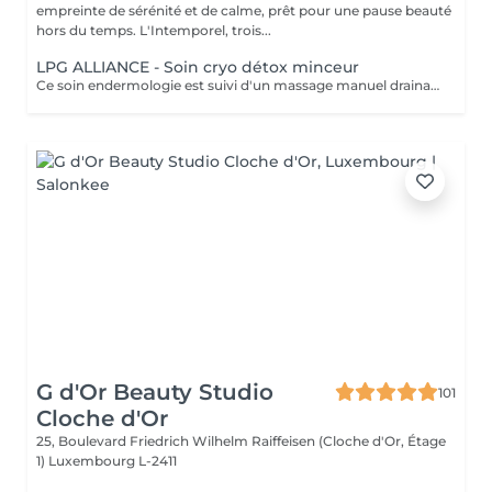
empreinte de sérénité et de calme, prêt pour une pause beauté
hors du temps. L'Intemporel, trois...
LPG ALLIANCE - Soin cryo détox minceur
Ce soin endermologie est suivi d'un massage manuel drainant au baume de modelage cryo. Il réactive les fonctions d'élimination de l'organisme, active les échanges circulatoires, élimine et draine les toxines et stimule la circulation lymphatique. - Actifs décongestionnants, drainants et tonifiants - Amélioration de la circulation sanguine et réduction de l'inflammation, adieu les jambes lourdes, gonflées et douloureuses - Convient également au femmes enceintes et allaitantes
G d'Or Beauty Studio
101
Cloche d'Or
25, Boulevard Friedrich Wilhelm Raiffeisen (Cloche d'Or, Étage
1)
Luxembourg L-2411