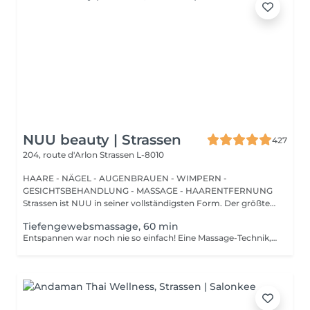
NUU beauty | Strassen
427
204, route d'Arlon
Strassen L-8010
HAARE - NÄGEL - AUGENBRAUEN - WIMPERN -
GESICHTSBEHANDLUNG - MASSAGE - HAARENTFERNUNG
Strassen ist NUU in seiner vollständigsten Form. Der größte
Sal...
Tiefengewebsmassage, 60 min
Entspannen war noch nie so einfach! Eine Massage-Technik, die hauptsächlich zur Behandlung von muskuloskelettalen Problemen wie Verstauchungen und Sportverletzungen verwendet wird. Sie besteht darin, anhaltenden Druck mit langsamen, tiefen Streichbewegungen auf die inneren Schichten Ihrer Muskeln und Bindegewebe auszuüben. Dadurch wird Narbengewebe, das nach einer Verletzung entsteht, aufgebrochen und die Spannung in Muskeln und Gewebe reduziert. Vorteile einer Tiefengewebsmassage: - verbessert das Immunsystem des Körpers - hilft bei der Behandlung von Muskelschmerzen - verbessert Steifheit Wie wird eine Tiefengewebsmassage durchgeführt? - Kopf und Nacken werden massiert - Schultern und Rücken werden massiert - Hände und Arme werden massiert - Füße und Beine werden massiert - Bauch wird massiert Altersbeschränkungen: Es gibt keine Altersbeschränkungen für dieses Verfahren. Empfehlungen nach dem Verfahren: Treiben Sie 2-3 Stunden nach dem Eingriff keinen Sport und machen Sie keine scharfen Bewegungen. Häufigkeit: 1-2 Mal pro Woche, insgesamt 10 Mal. Wiederholen Sie dies alle 3-6 Monate.