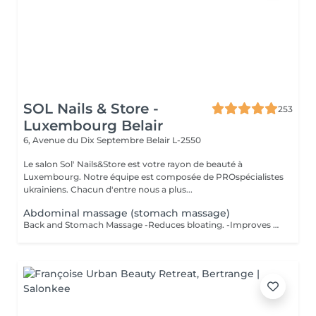
SOL Nails & Store -
253
Luxembourg Belair
6, Avenue du Dix Septembre
Belair L-2550
Le salon Sol' Nails&Store est votre rayon de beauté à
Luxembourg. Notre équipe est composée de PROspécialistes
ukrainiens. Chacun d'entre nous a plus...
Abdominal massage (stomach massage)
Back and Stomach Massage -Reduces bloating. -Improves digestion. -Relieves back tension and muscle tightness. -Calms the nervous system from the inside out. As a bonus - improves muscle tone, reduces puffiness and visually defines the waist. *Not a weight loss treatment. But your stomach will look and feel different.