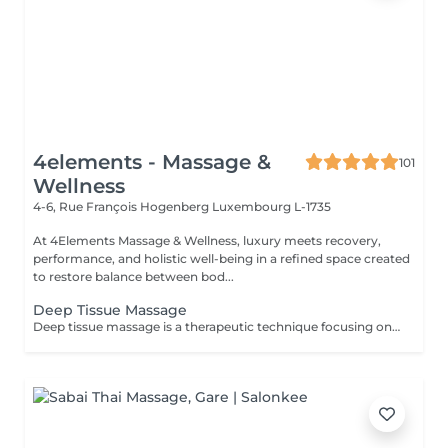
4elements - Massage &
101
Wellness
4-6, Rue François Hogenberg
Luxembourg L-1735
At 4Elements Massage & Wellness, luxury meets recovery,
performance, and holistic well-being in a refined space created
to restore balance between bod...
Deep Tissue Massage
Deep tissue massage is a therapeutic technique focusing on the deeper layers of muscle and connective tissue, using slow, firm strokes and direct pressure to relieve chronic tension and stubborn "knots". It is highly targeted, aiming to break down adhesions (rigid tissue) and improve mobility, rather than for general relaxation Key Aspects of Deep Tissue Massage: Techniques: Therapists use fingers, thumbs, knuckles, and elbows for deep pressure. Targeted Areas: Commonly focuses on chronic pain areas such as the neck, low back, and shoulders .Benefits: Reduces chronic pain, reduces inflammation, helps with posture, and breaks up scar tissue. Difference from Swedish: Unlike this beginner's guide to deep tissue massage, it is more intense and focused on deep layers. What to expect: It is common to feel slightly tender afterward;learn what to expect during your first deep tissue session.