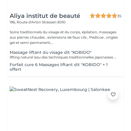
Aliya institut de beauté
35
196, Route d'Arlon
Strassen 8010
Soins traditionnels du visage et du corps, épilation, massages
aux pierres chaudes , extensions de faux cils , Pedicue , ongles
gel et semi-permanent,...
Massage liftant du visage dit "KOBIDO"
lifting naturel issu des techniques traditionnelles japonaises -massage profond des muscles du visage, drainage lymphatique, acupression. Effets: -Raffermie § tonifie -Améliore la circulation sanguine -Donne l'éclat à la peau A faire seul, en cure ou en supplément dans un soin visage
Forfait cure 6 Massages liftant dit "KOBIDO" + 1
offert