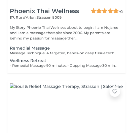
Phoenix Thai Wellness
45
117, Rte d'Arlon
Strassen 8009
My Story Phoenix Thai Wellness about to begin. I am Nujaree
and I am a massage therapist since 2006. My parents are
behind my passion for massage ther...
Remedial Massage
Massage Technique: A targeted, hands-on deep tissue technique designed to ease muscle tightness and soothe everyday physical tension. Recommended for those spending long hours at a desk, this approach aims to gently stretch the fascia, melt away muscle stiffness, and use comforting relaxation techniques to calm the nervous system and restore physical harmony.
Wellness Retreat
- Remedial Massage 90 minutes - Cupping Massage 30 minutes