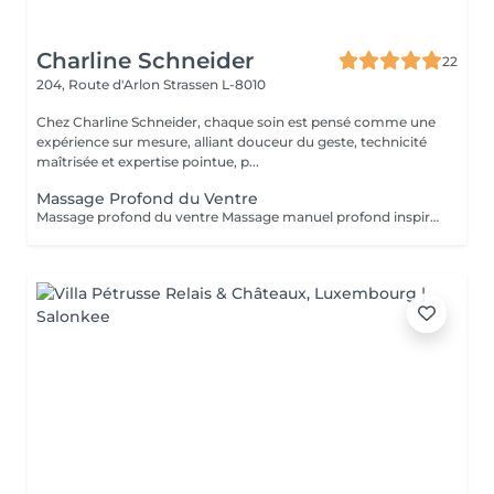
Charline Schneider
22
204, Route d'Arlon
Strassen L-8010
Chez Charline Schneider, chaque soin est pensé comme une
expérience sur mesure, alliant douceur du geste, technicité
maîtrisée et expertise pointue, p...
Massage Profond du Ventre
Massage profond du ventre Massage manuel profond inspiré des traditions taoïstes, agissant sur l'abdomen, centre vital du corps. Ce soin vise à libérer les tensions physiques et émotionnelles accumulées dans le ventre, relancer la circulation interne et favoriser un meilleur équilibre digestif, nerveux et énergétique. Par un travail précis et en profondeur, le massage aide à détendre les organes, apaiser le système nerveux et soutenir la vitalité globale. Il s'adresse aux personnes sujettes au stress, aux troubles digestifs, aux tensions internes ou à une sensation de charge émotionnelle. Bénéfices : Amélioration du confort digestif et réduction des ballonnements Libération des tensions abdominales et émotionnelles Apaisement du système nerveux et diminution du stress Sensation de ventre plus détendu et de corps plus léger Amélioration de la qualité du sommeil et de l'énergie globale Ce soin est un massage de libération, profond et engagé, et non un massage bien-être.