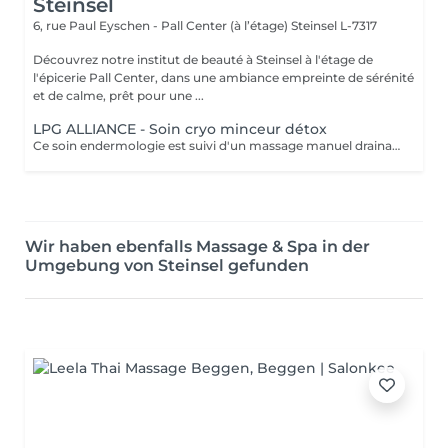
Steinsel
6, rue Paul Eyschen - Pall Center (à l’étage)
Steinsel L-7317
Découvrez notre institut de beauté à Steinsel à l'étage de
l'épicerie Pall Center, dans une ambiance empreinte de sérénité
et de calme, prêt pour une ...
LPG ALLIANCE - Soin cryo minceur détox
Ce soin endermologie est suivi d'un massage manuel drainant au baume de modelage cryo. Il réactive les fonctions d'élimination de l'organisme, active les échanges circulatoires, élimine et draine les toxines et stimule la circulation lymphatique. - Actifs décongestionnants, drainants et tonifiants - Amélioration de la circulation sanguine et réduction de l'inflammation, adieu les jambes lourdes, gonflées et douloureuses - Convient également au femmes enceintes et allaitantes
Wir haben ebenfalls Massage & Spa in der
Umgebung von Steinsel gefunden