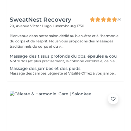
SweatNest Recovery
29
20, Avenue Victor Hugo
Luxembourg 1750
Bienvenue dans notre salon dédié au bien-être et à l'harmonie
du corps et de l'esprit. Nous vous proposons des massages
traditionnels du corps et du v...
Massage des tissus profonds du dos, épaules & cou
Notre dos (et plus précisément, la colonne vertébrale) ce n'est pas un simple support osseux entouré par des muscles. C'est aussi un canal qui fait circuler l'énergie dans notre corps et qui « prends » sur soi le poids de tous nos peurs, angoisses et stress quotidien. La colonne vertébrale est en quelque sorte un pilier de notre bien-être général. Maintenir le dos en « bonne santé » signifie de prendre soin du corps entier et de l'esprit. Idéal pour les gens sportifs et les gens souffrant de douleur chronique, le massage Deep tissue est surtout reconnu pour ses effets sur le plan musculaire. Il diminue les douleurs et l'inflammation. Cette approche est particulièrement efficace pour les tensions chroniques et les régions contractées comme cou, dos et épaules. Le massage Deep Tissue est pratiqué avec très peu d'huile ce qui permet une meilleure adhérence avec les tissus, et un travail de relâchement au niveau des fascias ce qui donne plus d'espace au muscle, lui permettant ainsi de se relâcher plus aisément. Le massage des tissus profonds du dos est indiqué également pour les personnes souffrant de lombalgie, dorsalgie ou cervicalgie due à leurs positions ou mouvements de par leur profession, ou à cause de stress / nervosité, ou de courbatures suite au sport, jardinage, etc. Note importante : ce soin est pour l'objectif de soulager des maux du dos mais il ne remplace en aucun cas le traitement d'un kinésithérapeute ou autre soin médical !
Massage des jambes et des pieds
Massage des Jambes Légèreté et Vitalité Offrez à vos jambes un véritable moment de bien-être. Ce massage ciblé stimule la circulation, soulage la fatigue et réduit la sensation de jambes lourdes. Grâce à des manuvres précises et enveloppantes, il détend les muscles, favorise l'élimination des tensions et redonne confort, souplesse et légèreté. Un soin idéal après une journée debout, une activité sportive ou en cas de sensation de fatigue dans les membres inférieurs. Bienfaits Circulation stimulée Sensation de jambes légères Détente musculaire et relaxation globale Contre-indications Le massage des jambes est déconseillé en cas de: Phlébite, varices douloureuses ou troubles circulatoires importants Plaies, irritations, eczéma ou infection cutanée Fièvre ou maladie aiguë Fracture, entorse ou chirurgie récente Grossesse (hors massage spécifique) ou traitement anticoagulant En cas de doute, un avis médical est recommandé avant le soin.