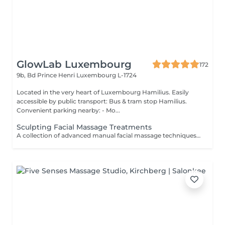
GlowLab Luxembourg
172
9b, Bd Prince Henri
Luxembourg L-1724
Located in the very heart of Luxembourg Hamilius. Easily
accessible by public transport: Bus & tram stop Hamilius.
Convenient parking nearby: - Mo...
Sculpting Facial Massage Treatments
A collection of advanced manual facial massage techniques designed to sculpt facial contours, stimulate circulation, and enhance natural lifting effects. These treatments work deeply on facial muscles to release tension, improve lymphatic drainage, and restore a more defined, refreshed appearance while promoting overall skin health and relaxation. Ideal for those seeking natural lifting, facial contouring, and visible skin revitalization without invasive procedures. For optimal results, a course of 5-10 treatments is recommended, performed 12 times per week, followed by regular maintenance. TREATMENT OPTIONS: - Sculpting Face Massage - a 60-minute manual lifting massage focused on facial contouring, muscle relaxation and circulation improvement. - Sculpting Face Massage + Alginate Mask- includes 40 min of sculpting massage followed by a 20-minute alginate mask to hydrate, calm and enhance lifting results. - Extended Sculpting Face Massage + Alginate Mask- includes 60 min of intensive sculpting facial massage combined with a soothing alginate mask for enhanced lifting, contouring and deep relaxation. AVAILABLE ENHANCEMENTS: - Sculpting Facial Massage + Carboxytherapy- a synergistic treatment combining sculpting massage techniques with oxygenating carboxytherapy to enhance circulation, lymphatic drainage, and skin vitality. This combination delivers a natural lifting effect, improves skin tone, and leaves the skin refreshed, plump, and visibly revitalised. BENEFITS: - Improved facial contour and definition - Reduced puffiness and fluid retention - Enhanced circulation and oxygenation - Natural lifting effect - Relaxation of facial muscle tension - Improved skin tone and radiance INDICATIONS: - Loss of facial contour - Puffiness and fluid retention - Muscle tension in the face - Dull or tired-looking skin - Early signs of aging - Desire for natural lifting effect CONTRAINDICATIONS: - Active skin infections or inflammation - Open wounds or damaged skin - Severe skin conditions - Recent invasive procedures (relative) - Acute dental or jaw conditions (for buccal massage) AFTERCARE & RECOMMENDATIONS: - Maintain hydration - Avoid intense facial treatments on the same day - Follow a regular treatment course for best results - Combine with professional skincare for enhanced effect Natural lifting, sculpted contours, and a refreshed, radiant appearance achieved through expert manual techniques.