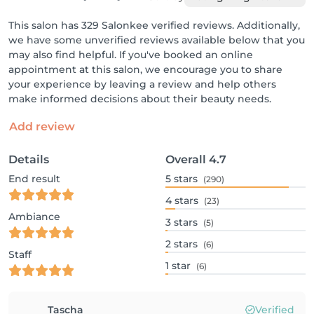
This salon has 329 Salonkee verified reviews. Additionally,
we have some unverified reviews available below that you
may also find helpful. If you've booked an online
appointment at this salon, we encourage you to share
your experience by leaving a review and help others
make informed decisions about their beauty needs.
Add review
Details
Overall
4.7
End result
5
stars
(290)
4
stars
(23)
Ambiance
3
stars
(5)
2
stars
(6)
Staff
1
star
(6)
Tascha
Verified