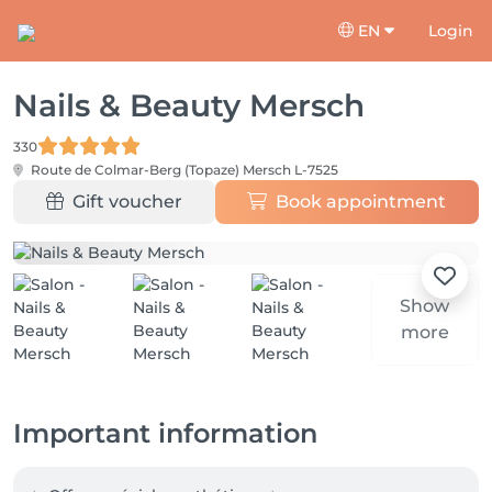
EN
Login
Nails & Beauty Mersch
330
Route de Colmar-Berg (Topaze)
Mersch L-7525
Gift voucher
Book appointment
Show
more
Important information