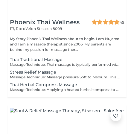
Phoenix Thai Wellness
45
117, Rte d'Arlon
Strassen 8009
My Story Phoenix Thai Wellness about to begin. I am Nujaree
and I am a massage therapist since 2006. My parents are
behind my passion for massage ther...
Thai Traditional Massage
Massage Technique: Thai massage is typically performed with the recipient fully clothed in loose, comfortable clothing, and without the use of oils or lotions. This ancient practice combines gentle point-pressure techniques, deep tissue methods, and yoga-like stretching. It is designed to promote relaxation, enhance flexibility, and relieve tension throughout the body. Each session is tailored to meet the individual's specific needs, ensuring a personalized experience that addresses both physical and everyday emotional stressors.
Stress Relief Massage
Massage Technique: Massage pressure Soft to Medium. This massage is celebrated for its gentle, rhythmic strokes that soothe the nervous system, making it the perfect choice for beginners exploring stress relief options and looking to ease mild muscle tension.
Thai Herbal Compress Massage
Massage Technique: Applying a heated herbal compress to the body to soothe and ease muscle tension. A Thai massage with a hot herbal compress promotes emotional well-being while relaxing tight muscles and stiffness. Adhering to traditional methods, a muslin cloth packed with aromatic spices and herbs is gently steamed to deliver its deeply comforting and nourishing properties.