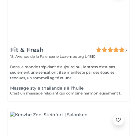
Fit & Fresh
3
15, Avenue de la Faiencerie
Luxembourg L-1510
Dans le monde trépidant d'aujourd'hui, le stress n'est pas
seulement une sensation : il se manifeste par des épaules
tendues, un sommeil agité et une ...
Massage style thaïlandais à l'huile
C'est un massage relaxant qui combine harmonieusement les éléments du massage thaï traditionnel à l'utilisation d'huile chaude, offrant un soulagement des tensions musculaires et favorisant la circulation sanguine. Cette technique douce, basée sur des mouvements fluides et une profonde influence sur les tissus, s'enrichit d'éléments d'étirement pour une expérience revitalisante.