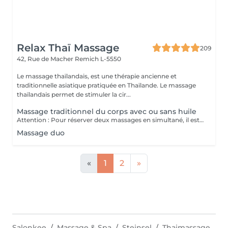
Relax Thaï Massage
209
42, Rue de Macher
Remich L-5550
Le massage thaïlandais, est une thérapie ancienne et
traditionnelle asiatique pratiquée en Thaïlande. Le massage
thaïlandais permet de stimuler la cir...
Massage traditionnel du corps avec ou sans huile
Attention : Pour réserver deux massages en simultané, il est nécessaire de procéder à deux réservations séparées. Ajouter deux services dans une seule réservation entraînera la programmation des rendez-vous l'un après l'autre, et non en même temps. Si besoin, vous pouvez également nous contacter par téléphone au 691 603 983. Merci !
Massage duo
«
1
2
»
Salonkee
Massage & Spa
Steinsel
Thaimassage