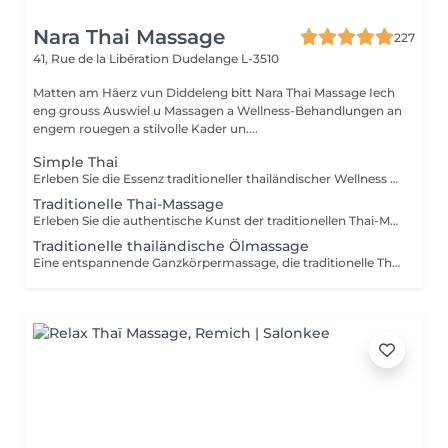
Nara Thai Massage
227
41, Rue de la Libération
Dudelange L-3510
Matten am Häerz vun Diddeleng bitt Nara Thai Massage Iech
eng grouss Auswiel u Massagen a Wellness-Behandlungen an
engem rouegen a stilvolle Kader un....
Simple Thai
Erleben Sie die Essenz traditioneller thailändischer Wellness in einem harmonischen Wohlfühlritual. Entwickelt, um den Körper zu entspannen, muskuläre Verspannungen zu lösen, die Durchblutung zu fördern und ein lang anhaltendes Gefühl von Balance und Wohlbefinden zu schenken. Enthalten sind: Traditionelle Thai-Ölmassage 90 Min. Thai-Fußreflexzonenmassage 45 Min.
Traditionelle Thai-Massage
Erleben Sie die authentische Kunst der traditionellen Thai-Massage eine Ganzkörperbehandlung ohne Öl, die Akupressur, Dehnungen und rhythmische Drucktechniken kombiniert. Ideal zur Lösung von Muskelverspannungen, zur Verbesserung der Beweglichkeit, zur Förderung der Durchblutung und für ein nachhaltiges Gefühl von Entspannung und Wohlbefinden.
Traditionelle thailändische Ölmassage
Eine entspannende Ganzkörpermassage, die traditionelle Thai-Massagetechniken mit hochwertigen natürlichen Ölen kombiniert. Sanfte Drucktechniken und fließende Bewegungen helfen, Muskelverspannungen zu lösen, die Durchblutung zu fördern, Stress abzubauen und Körper sowie Geist nachhaltig zu entspannen.