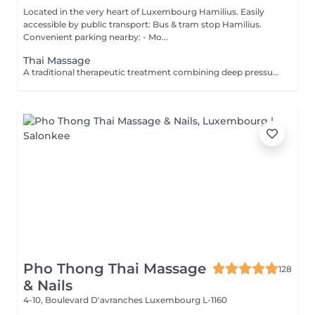
Located in the very heart of Luxembourg Hamilius. Easily
accessible by public transport: Bus & tram stop Hamilius.
Convenient parking nearby: - Mo...
Thai Massage
A traditional therapeutic treatment combining deep pressure, stretching, and acupressure techniques to restore body balance and improve flexibility. The treatment is performed through a sequence of rhythmic compressions and assisted stretches, helping to release muscle tension, improve mobility, and stimulate energy flow throughout the body. This method provides both physical relaxation and глубокое восстановление, leaving the body feeling lighter, more flexible, and re-energised. TREATMENT OPTIONS: - 60 minutes - focused full body treatment - 90 minutes - extended treatment with deeper work and additional stretching BENEFITS: - Relieves muscle tension and stiffness - Improves flexibility and mobility - Stimulates circulation - Reduces stress and fatigue - Restores energy balance - Enhances overall wellbeing INDICATIONS: - Muscle tension and stiffness - Limited mobility - Physical fatigue - Stress and tension - Sedentary lifestyle CONTRAINDICATIONS: - Pregnancy - Acute inflammatory conditions - Severe musculoskeletal disorders - Recent injuries - Cardiovascular conditions (severe) TREATMENT COURSE & FREQUENCY: Can be performed as needed for relaxation or recovery. For therapeutic effect, sessions are recommended 1-2 times per week. For maintenance - once every 2-4 weeks. A personalised treatment plan will be recommended during consultation.
Pho Thong Thai Massage
128
& Nails
4-10, Boulevard D'avranches
Luxembourg L-1160