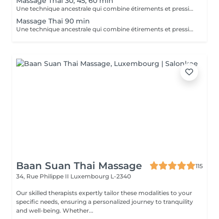
Massage Thaï 30, 45, 60 min
Une technique ancestrale qui combine étirements et pressions pour revitaliser le corps, améliorer la souplesse et stimuler l'énergie.
Massage Thaï 90 min
Une technique ancestrale qui combine étirements et pressions pour revitaliser le corps, améliorer la souplesse et stimuler l'énergie.
Baan Suan Thai Massage
115
34, Rue Philippe II
Luxembourg L-2340
Our skilled therapists expertly tailor these modalities to your
specific needs, ensuring a personalized journey to tranquility
and well-being. Whether...