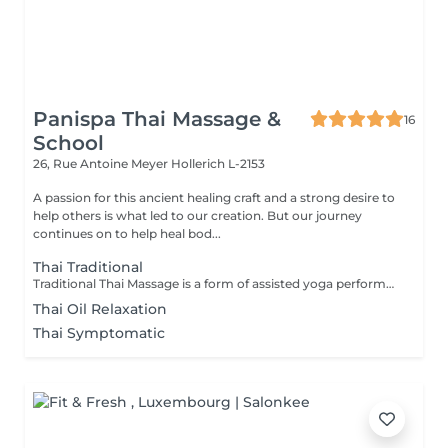
Panispa Thai Massage &
16
School
26, Rue Antoine Meyer
Hollerich L-2153
A passion for this ancient healing craft and a strong desire to
help others is what led to our creation. But our journey
continues on to help heal bod...
Thai Traditional
Traditional Thai Massage is a form of assisted yoga performed by the massage therapist. The therapy is a physical, full body massage that combines a number of gentle, flowing exercises to move the body to loosen up muscles and joints, along with acupressure and reflexology to assist with all-over well being and relaxation. Benefits from Traditional Thai Massage can include: Increased circulation Muscle relaxation Better Mood Improved flexibility Improved Mobility Mental Clarity Better concentration A Traditional Thai Massage is a fairly physical therapy, which may not be suitable for everyone. It is recommended that you discuss it with Luck prior to the therapy, especially if this is your first massage or if you have any health concerns, to ensure that this therapy is suitable for you.
Thai Oil Relaxation
Thai Symptomatic