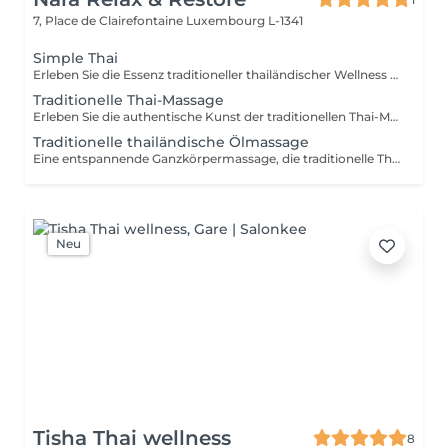
7, Place de Clairefontaine
Luxembourg L-1341
Simple Thai
Erleben Sie die Essenz traditioneller thailändischer Wellness in einem harmonischen Wohlfühlritual. Entwickelt, um den Körper zu entspannen, muskuläre Verspannungen zu lösen, die Durchblutung zu fördern und ein lang anhaltendes Gefühl von Balance und Wohlbefinden zu schenken. Enthalten sind: Traditionelle Thai-Ölmassage 90 Min. Thai-Fußreflexzonenmassage 45 Min.
Traditionelle Thai-Massage
Erleben Sie die authentische Kunst der traditionellen Thai-Massage eine Ganzkörperbehandlung ohne Öl, die Akupressur, Dehnungen und rhythmische Drucktechniken kombiniert. Ideal zur Lösung von Muskelverspannungen, zur Verbesserung der Beweglichkeit, zur Förderung der Durchblutung und für ein nachhaltiges Gefühl von Entspannung und Wohlbefinden.
Traditionelle thailändische Ölmassage
Eine entspannende Ganzkörpermassage, die traditionelle Thai-Massagetechniken mit hochwertigen natürlichen Ölen kombiniert. Sanfte Drucktechniken und fließende Bewegungen helfen, Muskelverspannungen zu lösen, die Durchblutung zu fördern, Stress abzubauen und Körper sowie Geist nachhaltig zu entspannen.
Neu
Tisha Thai wellness
8