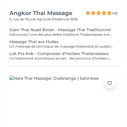
Angkor Thai Massage
148
3, rue de l'École Agricole
Ettelbruck 9016
Siam Thai Nuad Boran - Massage Thaï Traditionnel
Découvrez l'une des plus belles traditions Thaïlandaises avec un authentique massage thaïlandais. Offrez à vos articulations et vos muscles un merveilleux soulagement de la tension et de la fatigue, avec une meilleure circulation sanguine, vous laissant une sensation de fraîcheur complète.
Massage Thai aux Huiles
Un mélange de technique de massage thaïlandais et suédois pour apaiser toutes les douleurs, débloquer les raideurs et améliorer la flexibilité. L'huile de massage revigorante est utilisée pour élever et rafraîchir les sens.
Luk Pra Kob - Compresse d'herbes Thaïlandaises
Un traitement aromatique ancien : des pochons d'herbes cuits à la vapeur, contenant cinq herbes thaïlandaises différentes connues pour leurs propriétés cicatrisantes et rajeunissantes, sont utilisés pour masser le corps pour la guérison et le plaisir. Un massage chauffant pour ceux qui souffrent de muscles très raides et endoloris. L'association de l'huile de massage et de la compresse aux herbes thaïes apaise et favorise l'équilibre et la sérénité.