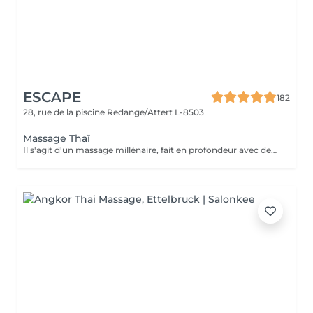
ESCAPE
182
28, rue de la piscine
Redange/Attert L-8503
Massage Thaï
Il s'agit d'un massage millénaire, fait en profondeur avec des torsions, des étirements et des élongations. La technique peut se faire avec les mains et les pieds, sur la table de massage ou bien par terre, en fonction du cas. Les thaïlandais considèrent que ce massage ne soulage pas seulement le corps mais également l'âme de chacun. BÉNÉFICES DU MASSAGE THAÏLANDAIS Améliore la mobilité et la flexibilité. Soulage les tensions corporelles. Promeut le bien-être général.