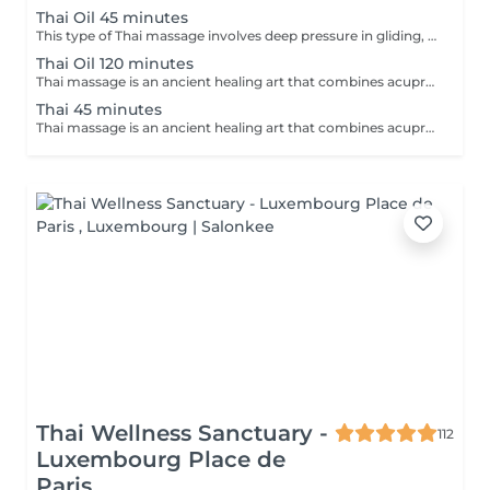
Thai Oil 45 minutes
This type of Thai massage involves deep pressure in gliding, rolling, and stretching movements. Release the tension stored in knots in your body with an oil massage led by a combination of movements led by the palms, thumbs, elbows, and knees of our professional practitioners. Relax and unwind as your tensions unravel before you, and experience a moment of zen like never before.
Thai Oil 120 minutes
Thai massage is an ancient healing art that combines acupressure, assisted yoga postures, and deep stretching to promote physical and mental well-being. This therapeutic practice aims to release tension, improve flexibility, and enhance energy flow throughout the body. Thai massage offers a holistic approach to relaxation, leaving you feeling invigorated, balanced, and rejuvenated.
Thai 45 minutes
Thai massage is an ancient healing art that combines acupressure, assisted yoga postures, and deep stretching to promote physical and mental well-being. This therapeutic practice aims to release tension, improve flexibility, and enhance energy flow throughout the body. Thai massage offers a holistic approach to relaxation, leaving you feeling invigorated, balanced, and rejuvenated.
Thai Wellness Sanctuary -
112
Luxembourg Place de
Paris