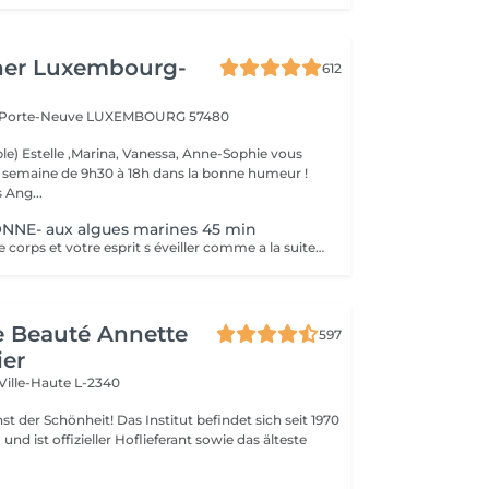
her Luxembourg-
612
a Porte-Neuve
LUXEMBOURG 57480
le) Estelle ,Marina, Vanessa, Anne-Sophie vous
la semaine de 9h30 à 18h dans la bonne humeur !
 Ang...
NE- aux algues marines 45 min
Vous sentez votre corps et votre esprit s éveiller comme a la suite d un bain dans l OCEAN. Vous vous tonicité et leur confort. sentez légère et revitalisée. Vos jambes retrouvent leur tonicité et leur confort
de Beauté Annette
597
ier
Ville-Haute L-2340
 Das Institut befindet sich seit 1970
nd ist offizieller Hoflieferant sowie das älteste