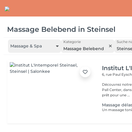
Massage Belebend
in
Steinsel
Kategorie
Suche na
Massage & Spa
Massage Belebend
Steinse
Institut L
6, rue Paul Eysch
Découvrez notre i
Pall Center, dan
prêt pour une ...
Massage déla