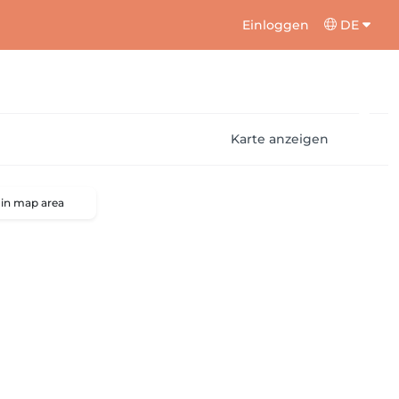
Einloggen
DE
Karte anzeigen
 in map area