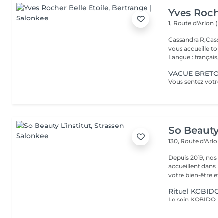
Yves Roch
1, Route d'Arlon (
Cassandra R,Cass
vous accueille t
Langue : français,.
VAGUE BRETON
So Beauty 
130, Route d'Arl
Depuis 2019, nos
accueillent dans
votre bien-être et 
Rituel KOBIDO