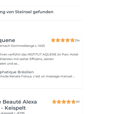
ng von Steinsel gefunden
Aquene
214
ternach
Dommeldange L-1453
Jahren verführt das INSTITUT AQUENE (in Parc Hotel
 Klienten mit seiner Effizienz, seinen
len und se...
phatique Brésilien
Inspiré par la méthode Renata França, c'est un massage manuel destiné a stimuler la circulation lymphatique et à détoxifier l'organisme. Par des manuvres manuelles variant la pression en suivant le sens de la circulation lymphatique l'organisme est nettoyé et son système immunitaire renforcé. La lymphe draine les liquides excédentaires, les toxines et les débris cellulaires pour un résultat immédiat ! Peut être fait avant une séance de madérothérapie pour encore plus de bien fait !!
de Beauté Alexa
117
- Keispelt
n
Keispelt L-8295