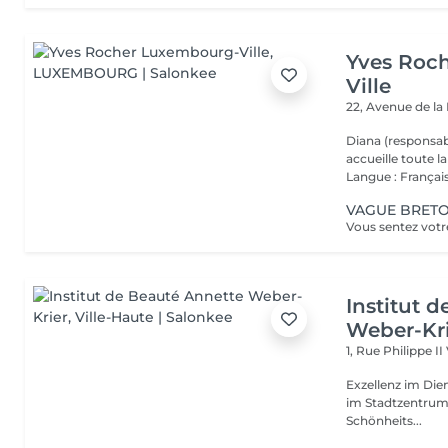
Yves Roc
Ville
22, Avenue de l
Diana (responsab
accueille toute 
Langue : Français
VAGUE BRETON
Institut 
Weber-Kr
1, Rue Philippe II
Exzellenz im Dienst der Schönheit!
im Stadtzentrum u
Schönheits...