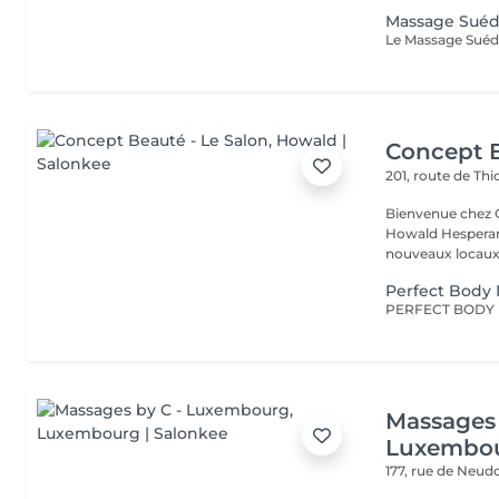
Massage Suéd
Concept B
201, route de Thi
Bienvenue chez Concept Beauté L'
Howald Hesperang
nouveaux locaux 
Perfect Body
Massages 
Luxembo
177, rue de Neud