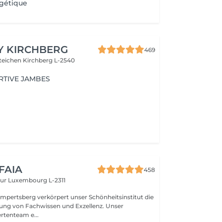
gétique
Y KIRCHBERG
469
steichen
Kirchberg L-2540
RTIVE JAMBES
 FAIA
458
eur
Luxembourg L-2311
mpertsberg verkörpert unser Schönheitsinstitut die
ng von Fachwissen und Exzellenz. Unser
rtenteam e...