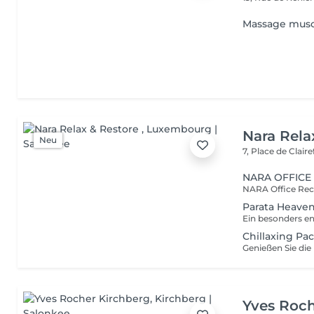
Massage muscu
Nara Rela
Neu
7, Place de Clair
NARA OFFICE
Parata Heave
Chillaxing Pa
Yves Roch