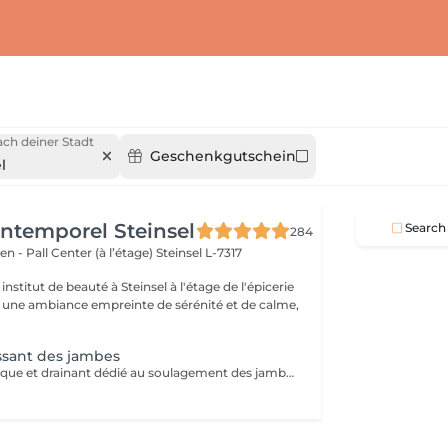
ch deiner Stadt
Geschenkgutschein
l
'Intemporel Steinsel
Search
284
en - Pall Center (à l’étage)
Steinsel L-7317
nstitut de beauté à Steinsel à l'étage de l'épicerie
s une ambiance empreinte de sérénité et de calme,
ssant des jambes
Un massage tonique et drainant dédié au soulagement des jambes fatiguées. Vous retrouverez des jambes légères et fraîches pour une sensation de détente totale.