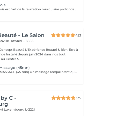
ois
Le Massage Suédois est l'art de la relaxation musculaire profonde. Nos thérapeutes experts utilisent des mouvements fluides et des pressions modulables pour détendre les muscles et réduire les tensions. Idéal pour soulager le stress, améliorer la circulation et retrouver une mobilité optimale. Offrez à votre corps le traitement qu'il mérite et ressentez la différence dès la première séance.
eauté - Le Salon
453
onville
Howald L-5885
Expérience Beauté & Bien-Être à
e Installé depuis juin 2024 dans nos tout
au Centre S...
 Massage (45mn)
PERFECT BODY MASSAGE (45 min) Un massage rééquilibrant qui allie des techniques relaxantes et tonifiantes pour une détente profonde du corps et de l'esprit. Ce soin sur-mesure, adapté à vos besoins, favorise la détente musculaire tout en stimulant la circulation pour une sensation de légèreté et de bien-être absolu. Les textures soyeuses et les actifs botaniques Comfort Zone, formulés sans silicones ni parabènes, enveloppent votre peau de douceur et hydratent intensément.
by C -
335
urg
orf
Luxembourg L-2221