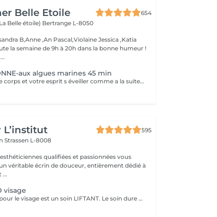
er Belle Etoile
654
La Belle étoile)
Bertrange L-8050
andra B,Anne ,An Pascal,Violaine Jessica ,Katia
oute la semaine de 9h à 20h dans la bonne humeur !
..
NE-aux algues marines 45 min
Vous sentez votre corps et votre esprit s éveiller comme a la suite d un bain dans l OCEAN. Vous vous tonicité et leur confort. sentez légère et revitalisée. Vos jambes retrouvent leur tonicité et leur confort
L’institut
595
on
Strassen L-8008
 esthéticiennes qualifiées et passionnées vous
 un véritable écrin de douceur, entièrement dédié à
...
 visage
Le soin KOBIDO pour le visage est un soin LIFTANT. Le soin dure 1h15, et vous permettra de lifter complètement votre visage. Il est idéal de venir démaquillé pour commencer ce rituel. La praticienne commencera par un enchaînement de serviettes chaudes, puis viendra stimuler les cellules avec un instrument le RIDOKI. Suivi d'un massage doux avec des techniques de massage spécifiques au Kobido. Puis elle effectura des points de pressions sur les méridiens, pour terminer avec un passage au ROULEAU DE JADE. Laissez-vous porter par ce rituel anti-âge d'exeption à la fois relaxant et liftant.