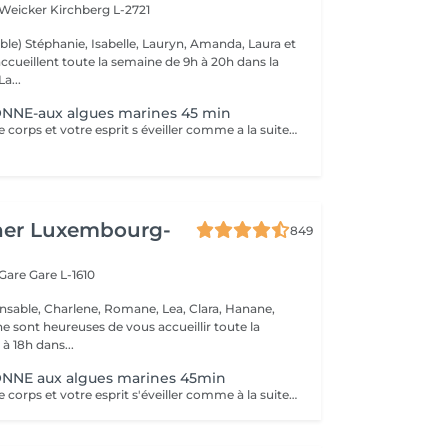
 Weicker
Kirchberg L-2721
ble) Stéphanie, Isabelle, Lauryn, Amanda, Laura et
ccueillent toute la semaine de 9h à 20h dans la
onne humeur ! La...
NE-aux algues marines 45 min
Vous sentez votre corps et votre esprit s éveiller comme a la suite d un bain dans l OCEAN. Vous vous tonicité et leur confort. sentez légère et revitalisée. Vos jambes retrouvent leur tonicité et leur confort
her Luxembourg-
849
 Gare
Gare L-1610
nsable, Charlene, Romane, Lea, Clara, Hanane,
e sont heureuses de vous accueillir toute la
à 18h dans...
NE aux algues marines 45min
Vous sentez votre corps et votre esprit s'éveiller comme à la suite d'un bain dans l'OCEAN. Vous vous sentez légère et revitalisée. Vos jambes retrouvent leur tonicité et leur confort.