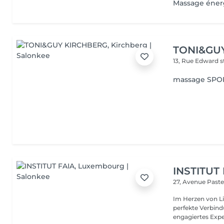
Massage éner
TONI&GU
13, Rue Edward 
massage SPO
INSTITUT
27, Avenue Past
Im Herzen von Li
perfekte Verbindu
engagiertes Expe