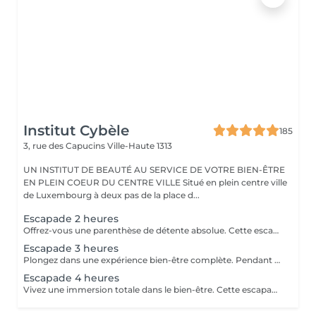
Institut Cybèle
185
3, rue des Capucins
Ville-Haute 1313
UN INSTITUT DE BEAUTÉ AU SERVICE DE VOTRE BIEN-ÊTRE
EN PLEIN COEUR DU CENTRE VILLE Situé en plein centre ville
de Luxembourg à deux pas de la place d...
Escapade 2 heures
Offrez-vous une parenthèse de détente absolue. Cette escapade de 2 heures est idéale pour relâcher les tensions, se ressourcer et s'accorder un moment de bien-être hors du temps. Une pause parfaite pour le corps et l'esprit. Gommage au sable noir du corps, aux effluves boisées d'encens, de feuilles de verveine séchées et citron vert. Massage relaxant du corps à l'huile chaude aux notes ambrées et vanillées. Soin visage coup d'éclat
Escapade 3 heures
Plongez dans une expérience bien-être complète. Pendant 3 heures, laissez-vous envelopper par une atmosphère apaisante, pensée pour une relaxation profonde et durable. Le parfait équilibre entre lâcher-prise, soin et évasion. Gommage du corps gommage hindou aux effluves sucrés d'amande et de pistache. Enveloppement traditionnel du corps au curcuma et santal qui rendra un éclat à votre peau et la laissera douce comme de la soie. Soin visage nourrissant et régénérant à l'huile d'argan Le chois des produits utilisés peuvent être modifiés en fonction des saisons et des goûts de chacun.
Escapade 4 heures
Vivez une immersion totale dans le bien-être. Cette escapade de 4 heures vous invite à un voyage sensoriel d'exception, dédié à la détente intense, au ressourcement et au plaisir de prendre du temps pour soi. Une expérience luxueuse et inoubliable. Gommage reminéralisant au sel de la mer morte Enveloppement réparateur intense au beurre d'arganier Massage complet aux huiles chaudes des pieds à la tête Soin visage oxygénant et nourrissant Manucure et pédicure Ls produits utilisés peuvent varier en fonction des saisons ou des goûts de chacun.