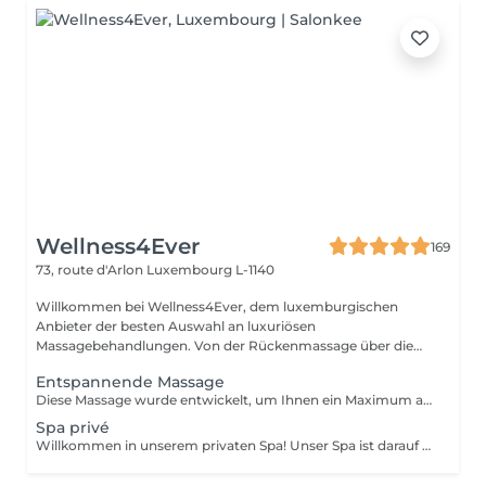
Wellness4Ever
169
73, route d'Arlon
Luxembourg L-1140
Willkommen bei Wellness4Ever, dem luxemburgischen
Anbieter der besten Auswahl an luxuriösen
Massagebehandlungen. Von der Rückenmassage über die
Kerzen...
Entspannende Massage
Diese Massage wurde entwickelt, um Ihnen ein Maximum an Entspannung zu bieten. Sie löst Verspannungen, verbessert die Durchblutung und durchflutet Ihren Körper mit Ruhe und Gelassenheit.
Spa privé
Willkommen in unserem privaten Spa! Unser Spa ist darauf ausgerichtet, Ihnen ein entspannendes und verjüngendes Erlebnis zu bieten. Ihr Paket beinhaltet: Hammam: Unser traditionelles türkisches Bad wird Ihnen ein erfrischendes und belebendes Gefühl geben. Die dampfige Umgebung ist ideal zum Entspannen und Entgiften Ihrer Haut. Sauna: Unsere Sauna hilft Ihnen, alle Giftstoffe aus Ihrem Körper zu schwitzen und Muskelverspannungen zu lösen. Whirlpool: Unser geräumiger Whirlpool ist der perfekte Ort, um sich zu entspannen und im warmen, sprudelnden Wasser zu baden. Handtücher: Wir stellen Ihnen hochwertige Handtücher zur Verfügung, damit Sie sich während Ihres Besuchs wohl fühlen. Gereinigtes Wasser mit Früchten: Bleiben Sie hydriert mit unserem gereinigten Wasser, das mit frischen Früchten angereichert ist. Eine Flasche Champagner: Nippen Sie an einer kostenlosen Flasche Champagner, während Sie in unserem Spa entspannen. Zwei einstündige Massagen: Unsere erfahrenen Massagetherapeuten bieten Ihnen eine wohltuende Massage, die alle Verspannungen löst und Sie völlig entspannt zurücklässt. Unser privates Spa ist der perfekte Ort, um dem Alltagsstress zu entfliehen und sich die dringend benötigte Verwöhnung zu gönnen. Wir sorgen dafür, dass Ihr Besuch zu einem unvergesslichen Erlebnis wird. Für weitere Informationen und / oder Buchungen können Sie uns gerne kontaktieren: infowellness4ever@gmail.com