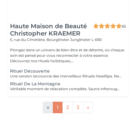
Haute Maison de Beauté
65
Christopher KRAEMER
5, rue du Cimetière, Bourglinster
Junglinster L-6161
Plongez dans un univers de bien-être et de détente, où chaque
soin est pensé pour vous reconnecter à votre essence.
Découvrez nos rituels holistiques,...
Rituel Découverte
Une version raccourcie des merveilleux Rituels HeadSpa. Ne comprend pas : sauna + Douche, Bol d'air Jacquier et Fauteuil massant Shiatsu. Le soin comprend : Application d'huiles précieuses, hammam de la tête, bains rythmés avec méditation guidée, shampooing, massage crânien 20 min, cascade, rinçage avec une infusion Biologique, pulvérisation faciale Cette prestation ne comprend pas le coiffage. Veuillez préciser en note lors de la prise de rendez-vous, quel rituel vous souhaitez faire en version découverte (Montagne, Fleurs, Norvégien, Marin ou Méditerranéen )
Rituel De La Montagne
Véritable moment de relaxation complète. Sauna infrarouge, Massage shiatsu, bol d'air jacquier, douche. Onction du huiles précieuses, hammam crânien et facial, bains rythmés avec méditation guidée, exercices de sophrologie, shampooing, pose de masque et massage crânien, rituel de la cascade, rinçage à l'infusion de plantes qui clôture le soin. Ne comprend pas le séchage des cheveux.
«
1
2
3
»