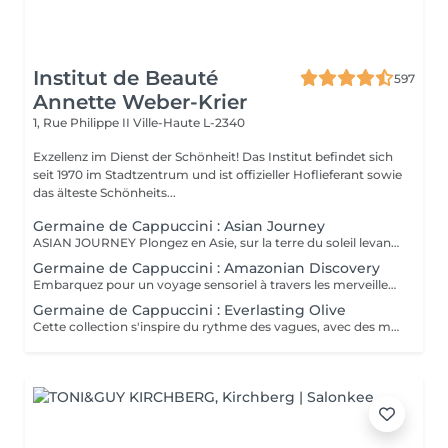
Institut de Beauté
597
Annette Weber-Krier
1, Rue Philippe II
Ville-Haute L-2340
Exzellenz im Dienst der Schönheit! Das Institut befindet sich
seit 1970 im Stadtzentrum und ist offizieller Hoflieferant sowie
das älteste Schönheits...
Germaine de Cappuccini : Asian Journey
ASIAN JOURNEY Plongez en Asie, sur la terre du soleil levant, où chaque détail est conçu pour offrir harmonie et équilibre grâce à des soins exclusifs qui capturent l'esprit zen des anciens rituels japonais, infusés avec l'essence culturelle et cérémonielle du thé. La collection présente un parfum neuro-scientifiquement prouvé qui favorise l'harmonie et l'équilibre entre le corps et l'esprit. Des notes lactées enveloppantes s'associent à des bois crémeux sophistiqués et à des fruits exotiques. ACTIMOOD PROGRAM® : WELLBEINGMATCHA RENEWAL EXFOLIATION POUR LE CORPS Rituel d'exfoliation conçu pour révéler une peau douce et radieuse. Une formule exclusive à effet antioxydant qui enveloppe le corps d'une étreinte nourrissante et transformatrice. La caresse de sa texture gel extraordinaire permet une exfoliation aussi efficace qu'agréable. SERENITY SANCTUARY MASSAGE CORPOREL Inspiré du Shiatsu, une technique millénaire originaire du Japon, ce massage à effet relaxant vise à harmoniser le rythme naturel du corps en travaillant les méridiens énergétiques. La texture douce du lait de massage facilite le traitement, garantissant une glisse douce et agréable, tout en vous plongeant dans une atmosphère de profonde sérénité. ZEN CEREMONY RITUEL Conçu pour harmoniser le corps et l'esprit, ce rituel corporel associe la préparation et le soin de la peau à la philosophie orientale de l'équilibre holistique. Inspiré par le travail des méridiens énergétiques, il favorise un sentiment de bien-être total et profond.
Germaine de Cappuccini : Amazonian Discovery
Embarquez pour un voyage sensoriel à travers les merveilles de l'Amérique du Sud, où chaque soin capture la richesse de ses paysages et vous invite à découvrir ses ingrédients exotiques, récoltés de manière durable. La collection présente un parfum neuro-scientifiquement prouvé qui aide à augmenter la sensation d'énergie avec une combinaison de fruits tropicaux épicés. ACTIMOOD PROGRAM® : ENERGY VIVID AWAKENING-SOIN VISAGE Inspirée des secrets de beauté de l'Amazonie, cette expérience sensorielle associe une sélection minutieuse d'ingrédients exotiques qui réveillent la vitalité du visage. Dès les premiers instants, le rituel cérémoniel oriente les sens vers un paradis de calme et de sérénité, de connexion avec la nature, tandis que la peau vibre et se transforme.BIENFAITS Soin de la peau, douceur et hydratation* intense. Rajeunissement et amélioration de la texture de la peau. Le soin apporte une sensation de calme et de détente qui combat le stress. VITALITY RENEWAL-EXFOLIATION CORPORELLE Rituel d'exfoliation conçu pour révéler une peau douce et radieuse. Grâce à une synergie d'ingrédients de la plus haute qualité combinée à une technique évocatrice, ce beurre à la texture fondante ne renouvelle pas seulement la peau, mais procure également une sensation de revitalisation de l'âme. BLOOM SENSATION-MASSAGE CORPOREL Inspiré du massage holistique et énergétique « Lomi Lomi », ce nectar à base gélifiée se transforme en une huile luxueuse au contact de la peau, idéale pour être travaillée avec les mains et les avant-bras tout en enveloppant les sens d'une aura de bien-être total. VIBRANT REBIRTH-RITUEL Conçu pour harmoniser le corps et l'esprit, ce rituel corporel offre une expérience complète de soin et de préparation de la peau. Grâce à l'énergie vibrante de la nature, il favorise un profond sentiment de renaissance et d'éveil d'une nouvelle vitalité de la peau. RAINFOREST HARMONY-RITUEL Inspirés par l'étreinte de la Terre Mère, les savoirs anciens se mêlent à des techniques innovantes, créant une mosaïque de soins qui enveloppent le corps et l'esprit. Un rituel transformateur qui associe un soin du visage revitalisant à un massage énergisant, garantissant une expérience d'harmonie et de bien-être.
Germaine de Cappuccini : Everlasting Olive
Cette collection s'inspire du rythme des vagues, avec des mouvements longs et fluides qui imitent le rythme de la mer touchant le rivage. Chaque mouvement s'adapte au corps dans des mouvements ondulants, créant une expérience sensorielle profonde qui : Réduit le stress et libère les tensions musculaires. L'apport en oxygène s'améliore et les tissus sont revitalisés.