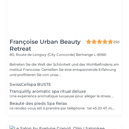
Françoise Urban Beauty
250
Retreat
80, Route de Longwy (City Concorde)
Bertrange L-8060
Betreten Sie die Welt der Schönheit und des Wohlbefindens am
Institut Francoise. Genießen Sie eine entspannende Erfahrung
und profitieren Sie von unse...
SwissCellspa BUSTE
Tranquility aromatic spa ritual deluxe
Une expérience aromatique luxueuse pour alléger le stress et la tension. Ce massage relaxera votre corps et votre esprit en profondeur. Il vous procurera un sentiment agréable de bien-être, de décontraction des muscles, une meilleure circulation sanguine, de l'hydratation et de la tonicité.
Beauté des pieds Spa Relax
ce rendez-vous est à prendre par téléphone : tel 45 20 47, merci