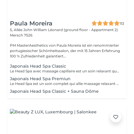
Paula Moreira
113
5, Allée John William Léonard (ground floor - Appartment 2)
Mersch 7526
PM MasterAesthetics von Paula Moreira ist ein renommierter
portugiesischer Schönheitssalon, der mit 15 Jahren Erfahrung
100 % Zufriedenheit garantiert...
Japonais Head Spa Classic
Le Head Spa avec massage capillaire est un soin relaxant qui se concentre sur le bien-être du cuir chevelu et des cheveux. Le massage améliore la circulation sanguine, soulage les tensions, stimule la croissance des cheveux et procure une sensation de détente profonde. Idéal pour ceux qui cherchent à réduire le stress et à prendre soin de la santé capillaire de manière naturelle et efficace. La durée du service est personnalisée en fonction des besoins de chaque cliente, incluant la préparation, le soin, la désinstallation, un moment de détente autour d'un thé et le séchage des cheveux.
Japonais Head Spa Premiun
Le Head Spa est un soin complet qui allie massage relaxant et nettoyage de la peau, offrant un moment de bien-être et de renouveau. Le massage du cuir chevelu soulage les tensions, améliore la circulation sanguine et stimule la croissance des cheveux, tandis que le nettoyage de la peau élimine les impuretés, apportant fraîcheur et éclat. Idéal pour ceux qui recherchent un soulagement du stress, une revitalisation et des soins pour le corps et le visage. La durée du service est personnalisée en fonction des besoins de chaque cliente, incluant la préparation, le soin, la désinstallation, un moment de détente autour d'un thé et le séchage des cheveux.
Japonais Head Spa Classic + Sauna Dôme