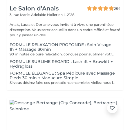
Le Salon d’Anais
254
3, rue Marie-Adelaïde
Hollerich L-2128
Anais, Laura et Doriane vous invitent à vivre une parenthèse
d'exception. Vous serez accueillis dans un cadre raffiné et feutré
pour y passer un déli...
FORMULE RELAXATION PROFONDE : Soin Visage
1h + Massage 30min
90 minutes de pure relaxation, conçues pour sublimer votre peau tout en relâchant les tensions du corps. Une Tisane détox vous sera offerte pour prolonger cet instant de douceur.
FORMULE SUBLIME REGARD : Lashlift + Browlift +
Hydragloss
FORMULE ÉLÉGANCE : Spa Pédicure avec Massage
Pieds 30 min + Manucure Simple
Si vous désirez faire ces prestations ensembles viellez nous le préciser en note lors de votre réservation. Un supplément vous sera demander si vous souhaiter un vernis simple ou semi-permanent.