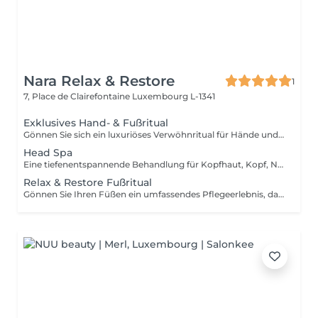
Nara Relax & Restore
1
7, Place de Clairefontaine
Luxembourg L-1341
Exklusives Hand- & Fußritual
Gönnen Sie sich ein luxuriöses Verwöhnritual für Hände und Füße, das die Haut pflegt, geschmeidig macht und für ein rundum entspanntes Wohlgefühl sorgt. Fußbehandlung (45 Min.) Fußbad Fußpeeling Fußmassage Warme Paraffinbehandlung Handbehandlung (30 Min.) Handpeeling Handmassage Warme Paraffinbehandlung Diese exklusive Behandlung kombiniert Peeling, Massage und die wohltuende Wärme von Paraffin, um die Haut intensiv zu pflegen, trockene Stellen zu revitalisieren und Händen sowie Füßen neue Geschmeidigkeit zu verleihen.
Head Spa
Eine tiefenentspannende Behandlung für Kopfhaut, Kopf, Nacken und allgemeines Wohlbefinden. Sanfte Massagetechniken helfen dabei, Verspannungen zu lösen, die Durchblutung anzuregen und ein angenehmes Gefühl von Entspannung zu fördern, während Kopfhaut und Haare gepflegt werden. Die Behandlung umfasst eine entspannende Kopfhautmassage, eine Haarwäsche sowie das anschließende Föhnen der Haare. Ideal zum Stressabbau, zur Entspannung und für einen wohltuenden Wellness-Moment.
Relax & Restore Fußritual
Gönnen Sie Ihren Füßen ein umfassendes Pflegeerlebnis, das Frische, Geschmeidigkeit und Komfort vereint. Die Behandlung kombiniert ein entspannendes Fußbad, ein Peeling, eine pflegende Maske, eine Paraffinbehandlung und eine wohltuende Fußmassage, um müde Füße zu revitalisieren und die Haut geschmeidig zu pflegen. Ideal für beanspruchte Füße, die besondere Aufmerksamkeit verdienen.