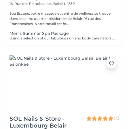
16, Rue des Franciscaines
Belair L-1539
Spa Escape, votre massage et centre de wellness se trouve
dans le calme quartier résidentiel de Belair; 16 rue des
Franciscaines. Notre travail est fo...
Men's Summer Spa Package
Using a selection of our fabulous skin and body care natural and organic products, we provide you with a Kanzu foot bath and massage while you sip on a thyme and cucumber Sparkling Water concoction (optional). Then feel the tension and stress melt away from your face, neck, shoulders and scalp as you lay back and experience an upper body massage followed by an intoxicating, hot-towel face treatment ending with a calming hair and scalp massage.
SOL Nails & Store -
252
Luxembourg Belair