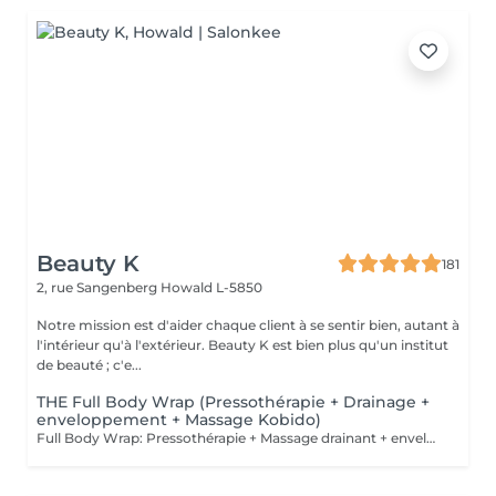
Beauty K
181
2, rue Sangenberg
Howald L-5850
Notre mission est d'aider chaque client à se sentir bien, autant à
l'intérieur qu'à l'extérieur. Beauty K est bien plus qu'un institut
de beauté ; c'e...
THE Full Body Wrap (Pressothérapie + Drainage +
enveloppement + Massage Kobido)
Full Body Wrap: Pressothérapie + Massage drainant + enveloppement + Massage facial Kobido: Le soin Full Body Wrap offre une expérience de bien-être intégrale, combinant les techniques de Massage Drainant, d'Enveloppement Corporel, de Pressothérapie, et de Massage Facial Kobido. Ce parcours complet est idéal pour ceux qui cherchent à revitaliser leur corps et visage tout en bénéficiant d'une relaxation profonde et d'un traitement esthétique et détoxifiant. Déroulement du Soin : 1. Massage Drainant : Le soin commence par un massage drainant qui stimule la circulation lymphatique, aide à réduire la rétention d'eau et prépare le corps pour l'enveloppement. Ce massage cible les zones susceptibles d'accumuler des toxines, facilitant leur élimination. 2. Enveloppement Corporel : Après le massage, un enveloppement corporel à base d'actifs naturels tels que des algues, de la boue ou de l'argile est appliqué. Cet enveloppement aide à infuser la peau de nutriments essentiels et intensifie la détoxification. 3. Sauna Japonais : Le client passe ensuite dans la pressothérapie où la chaleur favorise une transpiration profonde, amplifiant l'effet des actifs de l'enveloppement tout en stimulant le système lymphatique et circulatoire. 4. Massage Facial Kobido (45 minutes) : Pour conclure le soin, un massage facial Kobido est pratiqué, durant lequel des techniques traditionnelles japonaises sont utilisées pour stimuler et rajeunir la peau du visage. Ce massage est réputé pour ses effets liftants et ses bienfaits sur la qualité de la peau, procurant éclat et fermeté. Bienfaits du Full Body Wrap : Détoxification Intensive : La combinaison du massage, de l'enveloppement et de la pressothérapie offre une purification en profondeur, aidant à éliminer les toxines accumulées dans le corps. Amélioration de la Circulation : Le massage drainant et la chaleur de la pressothérapie stimulent la circulation sanguine et lymphatique, favorisant une meilleure santé générale et une réduction de la cellulite. Effet Raffermissant et Tonifiant : L'enveloppement et la pressothérapie aident à tonifier et raffermir la peau, tandis que le Kobido cible les signes de vieillissement du visage, apportant un effet anti-âge naturel. Relaxation Profonde : Chaque étape du soin est conçue pour relaxer profondément, réduisant le stress et améliorant la qualité du sommeil. Ce soin est parfait pour ceux qui cherchent un traitement complet du corps et du visage, offrant des résultats visibles et une expérience de détente profonde.