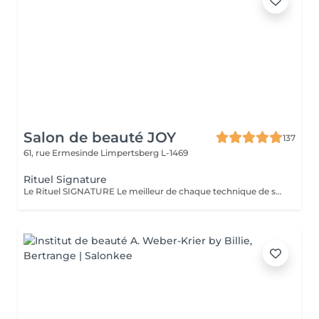
Salon de beauté JOY
137
61, rue Ermesinde
Limpertsberg L-1469
Rituel Signature
Le Rituel SIGNATURE Le meilleur de chaque technique de soin pour apporter un profond bien-être à l'ensemble du corps. Textures et fragrances personnalisées, un soin façonné sur-mesure. Le rituel signature est un soin très complet qui apporte à la peau une hydratation intense grâce au gommage modelant, associé à un large choix d'essences d'estime utilisé lors d'un modelage relaxant aux mouvements lents, fluides, enveloppants et harmonieux. Il procure une détente profonde et surtout une harmonisation globale de tout l'être.