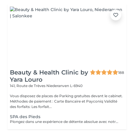
Beauty & Health Clinic by
188
Yara Louro
141, Route de Trèves
Niederanven L-6940
Vous disposez de places de Parking gratuites devant le cabinet.
Méthodes de paiement : Carte Bancaire et Payconiq Validité
des forfaits: Les forfait...
SPA des Pieds
Plongez dans une expérience de détente absolue avec notre Spa des Pieds, un rituel d'exception dédié au bien-être et à l'élégance. Vos pieds sont délicatement immergés dans un bain sensoriel enrichi en sels précieux et actifs relaxants, favorisant la détente profonde et la revitalisation. Le soin se poursuit par une exfoliation raffinée qui révèle une peau douce et soyeuse, suivie d'un massage expert aux gestes lents et enveloppants, libérant les tensions et rééquilibrant les énergies. Véritable moment de luxe et de sérénité, ce soin procure une sensation de légèreté durable et un confort absolu.