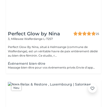
Perfect Glow by Nina
25
3, Millewee
Walferdange L-7257
Perfect Glow By Nina, situé à Helmsange (commune de
Walferdange), est un véritable havre de paix entièrement dédié
au bien-être féminin. Ce studio, r...
Événement bien-être
Massage bien-être pour vos événements privés Envie d'apporter une touche de détente et d'originalité à votre événement ? Je propose des séances de massage bien-être lors de vos événements privés, dans une ambiance conviviale et relaxante. Idéal pour : Enterrement de vie de jeune fille (EVJF) Anniversaire Baby shower Journée entre amies Brunch bien-être Soirée privée Événement d'entreprise ou journée bien-être Toute autre occasion spéciale Chaque prestation est adaptée à votre événement et à vos envies, afin d'offrir à vos invités un véritable moment de relaxation. Pour connaître les formules disponibles, les tarifs ou obtenir un devis personnalisé, n'hésitez pas à me contacter.
Neu