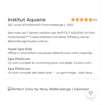
Institut Aquene
214
120, route d'Echternach
Dommeldange L-1453
Seit mehr als 7 Jahren verführt das INSTITUT AQUENE (in Parc
Hotel Alvisse****) seine Klienten mit seiner Effizienz, seinen
Behandlungsritualen und se...
Head Spa Kids
Offrez à votre enfant une pause détente avec notre Head Spa Kids, un soin de 30 min spécialement conçu pour les jeunes de 10 à 13 ans. Ce rituel doux et apaisant prend soin de leur cuir chevelu tout en leur offrant un moment de relaxation adapté à leur âge. Ce soin comprend - Nettoyage délicat: Un lavage doux adapté aux cheveux et cuir chevelu des enfants. - Massage relaxant: Une gestuelle apaisante pour favoriser la détente et stimuler la microcirculation. - Hydratation légère: des produits respectueux, spécialement choisis pour nourrir et protéger leurs cheveux. Un sèche cheveux et des brosses sont mis à sa disposition pour que votre enfant ne sorte pas avec la tête mouillée
Spa Pédicure
Un soin complet et cocooning pour nos pieds. Ce soin comprend: - Un gommage - Une pédicure afin de soigner les ongles et les callosités des pieds - un massage (plus long que dans nos simple prestations de pédicure)
Spa Pédicure
Un soin complet des pieds avec : - un gommage, - bain de pieds, - pédicure pour le soin des ongles et traitement des peaux - d'un massage des pieds.