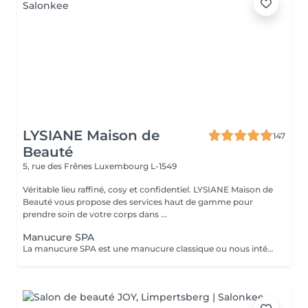
LYSIANE Maison de
147
Beauté
5, rue des Frênes
Luxembourg L-1549
Véritable lieu raffiné, cosy et confidentiel. LYSIANE Maison de
Beauté vous propose des services haut de gamme pour
prendre soin de votre corps dans ...
Manucure SPA
La manucure SPA est une manucure classique ou nous intégrons un gommage afin d'exfolier la peau pour la rendre plus douce avant d'appliquer un masque pour un soin profond. Aucun vernis ne sera appliqué à la fin du traitement.