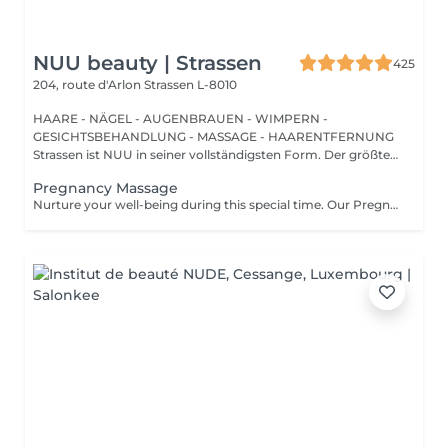
NUU beauty | Strassen
425
204, route d'Arlon
Strassen L-8010
HAARE - NÄGEL - AUGENBRAUEN - WIMPERN -
GESICHTSBEHANDLUNG - MASSAGE - HAARENTFERNUNG
Strassen ist NUU in seiner vollständigsten Form. Der größte
Sal...
Pregnancy Massage
Nurture your well-being during this special time. Our Pregnancy Massage is a gentle, relaxing treatment designed to reduce muscle tension, improve circulation, and ease discomfort commonly experienced during pregnancy. Soft, flowing techniques and comfortable side-lying positioning provide deep relaxation without placing pressure on the abdomen. Hypoallergenic, unscented oils are used to care for sensitive skin and maintain comfort throughout the session. This massage helps relieve tension in the lower back and shoulders, reduces swelling and heaviness in the legs, improves overall circulation, and promotes a sense of ease and balance in the body. This treatment is performed only with the approval of your doctor.