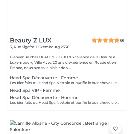
Beauty Z LUX
85
3, Rue Sigefroi
Luxembourg 2536
Bienvenue chez BEAUTY Z LUX L'Excellence de la Beauté à
Luxembourg Villé Avec 20 ans d'expérience en Russie et en
France, nous avons le plaisir de v...
Head Spa Découverte - Femme
Les bienfaits du Head Spa Nettoie et purifie le cuir chevelu en profondeur. Stimule la circulation sanguine et favorise la pousse des cheveux. Relâche les tensions du cuir chevelu, de la nuque et des épaules. Offre une relaxation profonde, réduit le stress et apaise l'esprit. Rend les cheveux plus brillants, légers et revitalisés. Résultat : un cuir chevelu sain, des cheveux éclatants et une sensation de bien-être total. Le soin commence par un diagnostic rapide du cuir chevelu afin de choisir les produits adaptés. Ensuite, vous vous installez confortablement, et un massage relaxant du cuir chevelu, de la nuque et des épaules est réalisé avec des gestes doux et apaisants. Un nettoyage en profondeur et une hydratation sont appliqués pour purifier et nourrir le cuir chevelu. Tout au long du soin, vous ressentez une détente totale, et à la fin vos cheveux sont légers, brillants et revitalisés. The Benefits of a Head Spa Deeply cleanses and purifies the scalp. Stimulates blood circulation and encourages healthy hair growth. Releases tension in the scalp, neck, and shoulders. Provides deep relaxation, reduces stress, and calms the mind. Leaves hair shinier, lighter, and revitalized. Result: a healthy scalp, radiant hair, and a complete sense of well-being. The treatment starts with a quick scalp analysis to select the right products for your needs. You then lie back comfortably while enjoying a relaxing massage of the scalp, neck, and shoulders with gentle, soothing movements. A deep cleansing and hydration ritual is applied to purify and nourish the scalp. Throughout the session, you experience total relaxation, and afterwards your hair feels light, shiny, and revitalized.
Head Spa VIP - Femme
Head Spa Découverte - Homme
Les bienfaits du Head Spa Nettoie et purifie le cuir chevelu en profondeur.Stimule la circulation sanguine et favorise la pousse des cheveux. Relâche les tensions du cuir chevelu, de la nuque et des épaules. Offre une relaxation profonde, réduit le stress et apaise l'esprit. Rend les cheveux plus brillants, légers et revitalisés. Résultat : un cuir chevelu sain, des cheveux éclatants et une sensation de bien-être total. Le soin commence par un diagnostic rapide du cuir chevelu afin de choisir les produits adaptés. Ensuite, vous vous installez confortablement, et un massage relaxant du cuir chevelu, de la nuque et des épaules est réalisé avec des gestes doux et apaisants. Un nettoyage en profondeur et une hydratation sont appliqués pour purifier et nourrir le cuir chevelu. Tout au long du soin, vous ressentez une détente totale, et à la fin vos cheveux sont légers, brillants et revitalisés. The Benefits of a Head Spa Deeply cleanses and purifies the scalp. Stimulates blood circulation and encourages healthy hair growth. Releases tension in the scalp, neck, and shoulders. Provides deep relaxation, reduces stress, and calms the mind. Leaves hair shinier, lighter, and revitalized. Result: a healthy scalp, radiant hair, and a complete sense of well-being. The treatment starts with a quick scalp analysis to select the right products for your needs. You then lie back comfortably while enjoying a relaxing massage of the scalp, neck, and shoulders with gentle, soothing movements. A deep cleansing and hydration ritual is applied to purify and nourish the scalp. Throughout the session, you experience total relaxation, and afterwards your hair feels light, shiny, and revitalized.