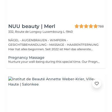
NUU beauty | Merl
788
332, Route de Longwy
Luxembourg L-1940
NÄGEL - AUGENBRAUEN - WIMPERN -
GESICHTSBEHANDLUNG - MASSAGE - HAARENTFERNUNG
Hier hat alles begonnen. Seit 2022 ist Merl das allererste
Zuhause der ...
Pregnancy Massage
Nurture your well-being during this special time. Our Pregnancy Massage is a gentle, relaxing treatment designed to reduce muscle tension, improve circulation, and ease discomfort commonly experienced during pregnancy. Soft, flowing techniques and comfortable side-lying positioning provide deep relaxation without placing pressure on the abdomen. Hypoallergenic, unscented oils are used to care for sensitive skin and maintain comfort throughout the session. This massage helps relieve tension in the lower back and shoulders, reduces swelling and heaviness in the legs, improves overall circulation, and promotes a sense of ease and balance in the body. This treatment is performed only with the approval of your doctor.