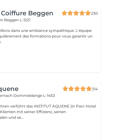
 Coiffure Beggen
230
gen
Beggen L-1221
illons dans une ambiance sympathique. L'équipe
égulièrement des formations pour vous garantir un
.
Aquene
214
ternach
Dommeldange L-1453
Jahren verführt das INSTITUT AQUENE (in Parc Hotel
 Klienten mit seiner Effizienz, seinen
len und se...