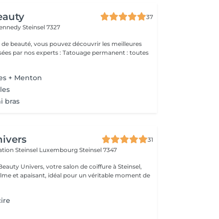
eauty
37
Kennedy
Steinsel 7327
 de beauté, vous pouvez découvrir les meilleures
 experts : Tatouage permanent : toutes
res + Menton
les
i bras
ivers
31
ération Steinsel Luxembourg
Steinsel 7347
auty Univers, votre salon de coiffure à Steinsel,
lme et apaisant, idéal pour un véritable moment de
cire