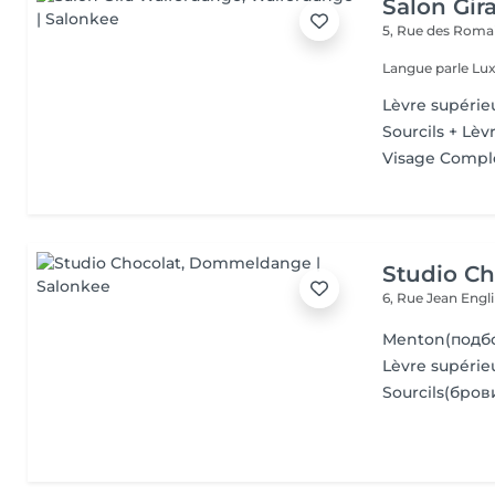
Salon Gir
5, Rue des Roma
Langue parle Lux
Lèvre supérie
Sourcils + Lèv
Visage Compl
Studio Ch
6, Rue Jean Engl
Menton(подб
Lèvre supéri
Sourcils(бров