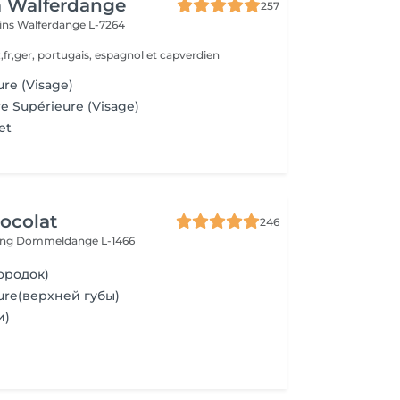
a Walferdange
257
ins
Walferdange L-7264
,fr,ger, portugais, espagnol et capverdien
ure (Visage)
re Supérieure (Visage)
et
ocolat
246
ing
Dommeldange L-1466
ородок)
eure(верхней губы)
и)