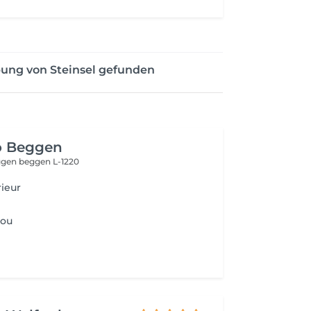
ung von Steinsel gefunden
o Beggen
eggen
beggen L-1220
rieur
Cou