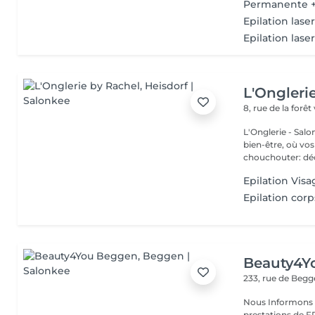
Permanente + 
Epilation lase
Epilation lase
L'Ongleri
8, rue de la forêt
L'Onglerie - Sal
bien-être, où vos
chouchou
Epilation Visa
Epilation corp
Beauty4Y
233, rue de Beg
Nous Informons n
prestations de