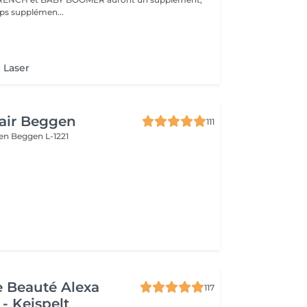
en raison du temps supplémen...
) Laser
air Beggen
111
gen
Beggen L-1221
de Beauté Alexa
117
- Keispelt