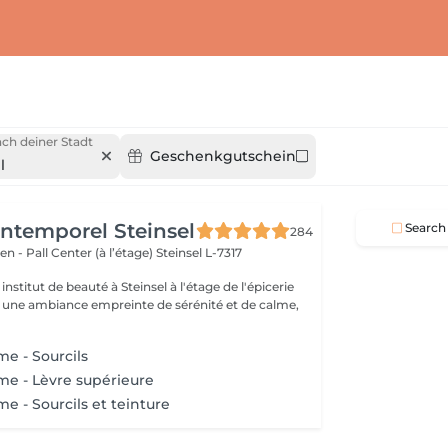
ch deiner Stadt
Geschenkgutschein
l
'Intemporel Steinsel
Search
284
en - Pall Center (à l’étage)
Steinsel L-7317
nstitut de beauté à Steinsel à l'étage de l'épicerie
s une ambiance empreinte de sérénité et de calme,
me - Sourcils
me - Lèvre supérieure
e - Sourcils et teinture