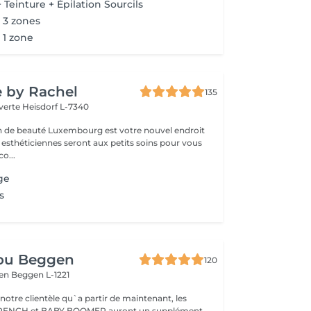
Teinture + Épilation Sourcils
r 3 zones
r 1 zone
e by Rachel
135
 verte
Heisdorf L-7340
on de beauté Luxembourg est votre nouvel endroit
 esthéticiennes seront aux petits soins pour vous
ter: déco...
ge
s
ou Beggen
120
gen
Beggen L-1221
otre clientèle qu`a partir de maintenant, les
 FRENCH et BABY BOOMER auront un supplément,