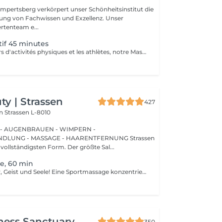
mpertsberg verkörpert unser Schönheitsinstitut die
ng von Fachwissen und Exzellenz. Unser
rtenteam e...
if 45 minutes
Pour les amateurs d'activités physiques et les athlètes, notre Massage Sportif est la clé pour optimiser la performance et récupérer plus rapidement. Nos thérapeutes spécialisés utilisent des techniques ciblées pour relâcher les tensions musculaires, améliorer la flexibilité et accélérer la récupération. Que vous soyez un sportif professionnel ou simplement actif, ce massage vous permet de rester au sommet de votre forme
y | Strassen
427
on
Strassen L-8010
 - AUGENBRAUEN - WIMPERN -
UNG - MASSAGE - HAARENTFERNUNG Strassen
 vollständigsten Form. Der größte Sal...
e, 60 min
Gesunder Körper, Geist und Seele! Eine Sportmassage konzentriert sich darauf, die Durchblutung zu verbessern, die Gewebegeschmeidigkeit zu erhöhen und die Muskelspannung zu reduzieren. Sportmassage wird auch verwendet, um verspannte Muskeln zu lösen. Muskelspannung kann die Flexibilität einschränken, Schmerzen erhöhen und zukünftige Verletzungen verursachen. Sportmassage hilft, Muskelverspannungen zu lösen. Vorteile einer Sportmassage: - verbessert die Flexibilität - reduziert Muskelschmerzen - verhindert Verletzungen Wie wird eine Sportmassage durchgeführt? - Kopf und Nacken werden massiert - Schultern und Rücken werden massiert - Hände und Arme werden massiert - Füße und Beine werden massiert - Bauch wird massiert Altersbeschränkungen: es gibt keine Altersbeschränkungen für dieses Verfahren. Empfehlungen nach dem Verfahren: treiben Sie 2-3 Stunden nach dem Eingriff keinen Sport und machen Sie keine scharfen Bewegungen. Häufigkeit: 1-2 Mal pro Woche, insgesamt 10 Mal. Wiederholen Sie dies alle 3-6 Monate.
ness Sanctuary
350