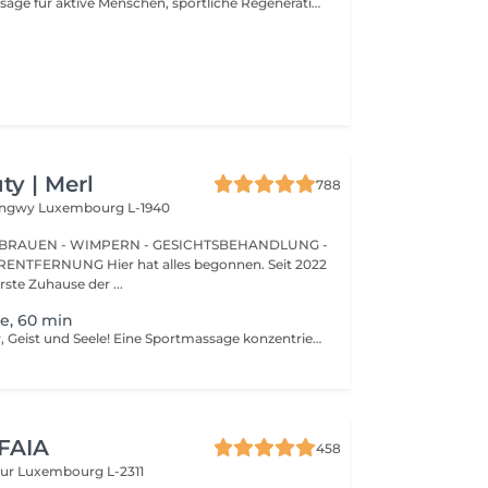
Eine gezielte Massage für aktive Menschen, sportliche Regeneration und die Pflege der Muskulatur. Durch intensive Drucktechniken werden Muskelverspannungen gelöst, Verhärtungen reduziert, die Beweglichkeit verbessert und die Regeneration nach körperlicher Belastung unterstützt.
y | Merl
788
Longwy
Luxembourg L-1940
BRAUEN - WIMPERN - GESICHTSBEHANDLUNG -
 hat alles begonnen. Seit 2022
erste Zuhause der ...
e, 60 min
Gesunder Körper, Geist und Seele! Eine Sportmassage konzentriert sich darauf, die Durchblutung zu verbessern, die Gewebegeschmeidigkeit zu erhöhen und die Muskelspannung zu reduzieren. Sportmassage wird auch verwendet, um verspannte Muskeln zu lösen. Muskelspannung kann die Flexibilität einschränken, Schmerzen erhöhen und zukünftige Verletzungen verursachen. Sportmassage hilft, Muskelverspannungen zu lösen. Vorteile einer Sportmassage: - verbessert die Flexibilität - reduziert Muskelschmerzen - verhindert Verletzungen Wie wird eine Sportmassage durchgeführt? - Kopf und Nacken werden massiert - Schultern und Rücken werden massiert - Hände und Arme werden massiert - Füße und Beine werden massiert - Bauch wird massiert Altersbeschränkungen: es gibt keine Altersbeschränkungen für dieses Verfahren. Empfehlungen nach dem Verfahren: treiben Sie 2-3 Stunden nach dem Eingriff keinen Sport und machen Sie keine scharfen Bewegungen. Häufigkeit: 1-2 Mal pro Woche, insgesamt 10 Mal. Wiederholen Sie dies alle 3-6 Monate.
 FAIA
458
eur
Luxembourg L-2311