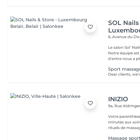
SOL Nails 
Luxembou
6, Avenue du Di
Le salon Sol' Na
Notre équipe es
d'entre nous a plu
Sport massag
INIZIO
9a, Rue Aldring
Votre parenthèse
minutes aux soin
rituels de massag
Massage sport