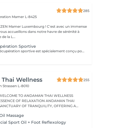
285
eration
Mamer L-8425
er Luxembourg ! C'est avec un immense
vous accueillons dans notre havre de sérénité à
de la L...
pération Sportive
Notre massage récupération sportive est spécialement conçu pour vous aider à détendre efficacement vos muscles après un effort physique intense. Il favorise l'élimination rapide des toxines tout en améliorant l'oxygénation des tissus musculaires. Ce massage contribue également à prévenir l'accumulation des déchets métaboliques, à réduire la sensation de fatigue, les spasmes musculaires, et à minimiser les risques de courbatures. Laissez-vous dorloter par ce soin expert qui a été méticuleusement élaboré pour que vous puissiez savourer un véritable moment de détente et d'évasion. Idéal également comme idée cadeau originale, pour surprendre et faire plaisir. Pour en savoir plus et découvrir l'ensemble de nos prestations, cliquez ici : https://www.oxyzen.lu Veuillez noter que ce massage est déconseillé aux femmes enceintes. Avertissement : Nos soins sont dédiés au bien-être et à la relaxation. Ils ne remplacent pas un suivi médical et ne relèvent pas de la kinésithérapie.
Thai Wellness
255
on
Strassen L-8010
WELCOME TO ANDAMAN THAI WELLNESS
ESSENCE OF RELAXATION ANDAMAN THAI
 SANCTUARY OF TRANQUILITY, OFFERING A
 Oil Massage
ial Sport Oil + Foot Reflexology