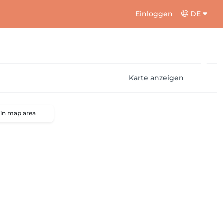
Einloggen
DE
Karte anzeigen
 in map area