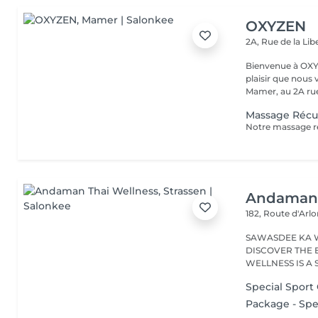
OXYZEN
2A, Rue de la Lib
Bienvenue à OXYZEN Mam
plaisir que nous 
Mamer, au 2A rue 
Massage Récu
Andaman 
182, Route d'Arl
SAWASDEE KA 
DISCOVER THE 
WELLNESS IS A
RANGE...
Special Sport
Package - Spec