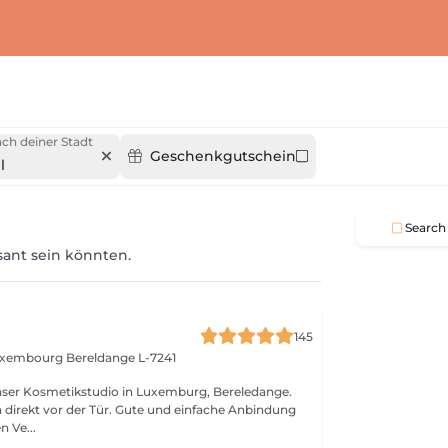
ch deiner Stadt
Geschenkgutschein
l
Search
ssant sein könnten.
145
Luxembourg
Bereldange L-7241
nser Kosmetikstudio in Luxemburg, Bereledange.
 direkt vor der Tür. Gute und einfache Anbindung
n Ve...