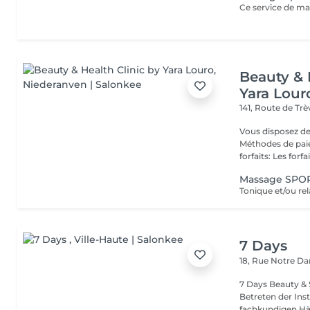
Beauty & 
Yara Lour
141, Route de Tr
Vous disposez de
Méthodes de paiement
forfaits: Les forfait
Massage SPO
7 Days
18, Rue Notre 
7 Days Beauty & Spa Willkommen in unserem Insti
Betreten der Inst
fachkundigen Hän