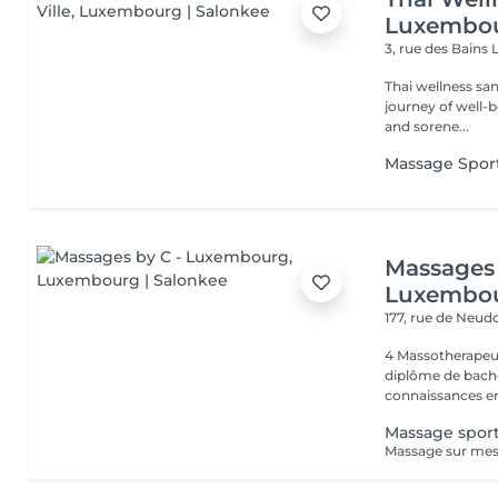
Luxembou
3, rue des Bains
Thai wellness sa
journey of well-being. Benefit is its ability to help r
and sorene...
Massage Sport
Massages 
Luxembo
177, rue de Neud
4 Massotherapeu
diplôme de bache
connaissances en
Massage sport