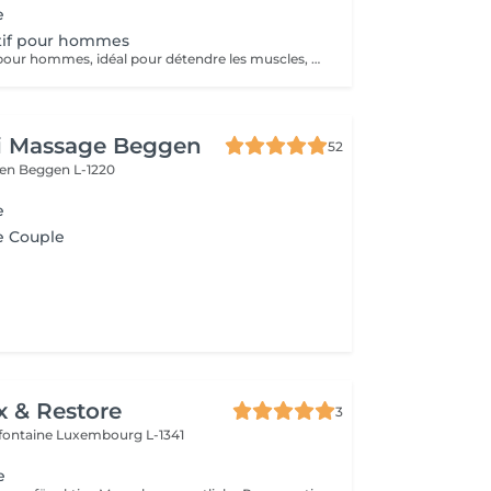
e
tif pour hommes
Massage sportif pour hommes, idéal pour détendre les muscles, améliorer la récupération et réduire les tensions. Recommandé après le sport, le travail physique ou en cas de fatigue musculaire.
ai Massage Beggen
52
gen
Beggen L-1220
e
e Couple
x & Restore
3
efontaine
Luxembourg L-1341
e