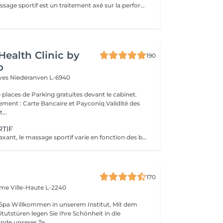
Ce service de massage sportif est un traitement axé sur la performance conçu pour les personnes actives, les athlètes ou toute personne qui s'entraîne régulièrement. Il combine des techniques profondes et ciblées avec un travail de mobilité pour préparer le corps avant l'exercice, accélérer la récupération après l'entraînement et s'attaquer à la tension musculaire spécifique ou aux schémas de surutilisation qui peuvent affecter la performance et augmenter le risque de blessure. Principaux avantages Prépare les muscles à l'activité physique en augmentant le flux sanguin, la flexibilité et l'amplitude des mouvements, aidant à prévenir les tensions et les blessures. Accélère la récupération en réduisant les douleurs musculaires, en éliminant les déchets métaboliques et en soulageant les tensions dans les zones généralement surchargées de travail telles que les jambes, les mollets et les épaules. Aide à corriger les déséquilibres et les problèmes de surutilisation en libérant les points de déclenchement et le fascia serré, en améliorant la posture, l'efficacité du mouvement et la performance sportive globale.
Health Clinic by
190
o
èves
Niederanven L-6940
 places de Parking gratuites devant le cabinet.
 : Carte Bancaire et Payconiq Validité des
...
RTIF
Tonique et/ou relaxant, le massage sportif varie en fonction des besoins de la personne qui vient se faire masser. La particularité de ce massage ? On cible essentiellement le dos, les bras, les jambes, les pieds Bref, les muscles qui travaillent le plus afin de les soulager. Si on fait un massage sportif avant un entraînement, on minimise l'apparition des déchirures. Après un entraînement, cela permet de réduire les courbatures. On peut également le réserver entre deux séances pour accélérer la récupération. En somme, il y a toujours un bon moment pour profiter des multiples bienfaits de ce soin. Contrairement à ce que l'on pourrait croire, ce soin n'est pas réservé aux compétiteurs. Que l'on soit sportif ou pas, il est toujours excellent de libérer les muscles, de favoriser la circulation lymphatique et de relancer la circulation sanguine.
170
Dame
Ville-Haute L-2240
tut, Mit dem
itutstüren legen Sie Ihre Schönheit in die
de unseres Te...