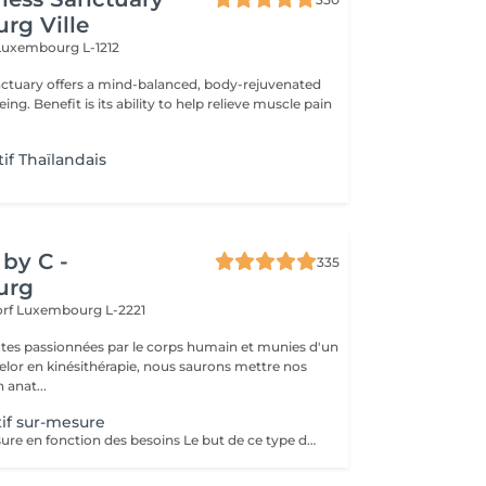
rg Ville
Luxembourg L-1212
nctuary offers a mind-balanced, body-rejuvenated
elieve muscle pain
if Thaïlandais
by C -
335
urg
orf
Luxembourg L-2221
tes passionnées par le corps humain et munies d'un
lor en kinésithérapie, nous saurons mettre nos
 anat...
if sur-mesure
Massage sur mesure en fonction des besoins Le but de ce type de massage sera l'optimisation de la récupération musculaire entre les entraînements sportifs (circulation sanguine ramenée au coeur et muscles assouplis), le rythme sera élevé et la pression plus forte que lors d'un massage relaxant mais moins que pour un massage des tissus profonds