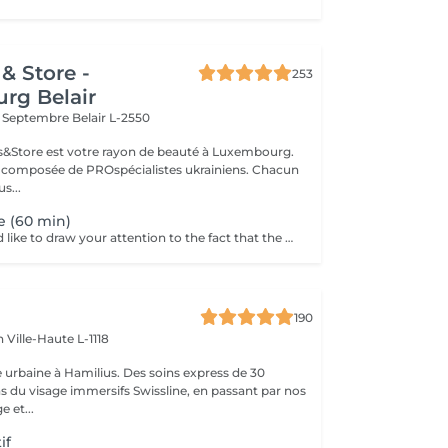
& Store -
253
rg Belair
x Septembre
Belair L-2550
ils&Store est votre rayon de beauté à Luxembourg.
t composée de PROspécialistes ukrainiens. Chacun
s...
e (60 min)
Dear clients, we'd like to draw your attention to the fact that the actual massage time is indicated in parentheses next to the name of the massage. The duration list on the website includes time for room and client preparation. We strive to provide you with the highest quality and comfort. Thank you for your understanding.
190
en
Ville-Haute L-1118
 urbaine à Hamilius. Des soins express de 30
s du visage immersifs Swissline, en passant par nos
e et...
if