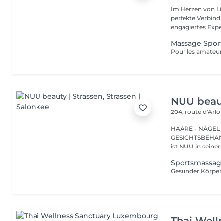
Im Herzen von Li
perfekte Verbindu
engagiertes Expe
Massage Sport
NUU beaut
204, route d'Arl
HAARE - NÄGEL
GESICHTSBEHANDL
ist NUU in seiner
Sportsmassag
Thai Well